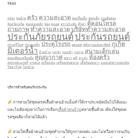
TAGS
ครัว
ความสะอาด
กล่อง
ขนย้าย
คอกกั้นเด็ก
คอกเด็ก
งานมือสอง
ตู้คอนโทรล
จังหวัดภูเก็ต
จูนกล่องหลัก
ซอง
ดูบอล
ตราประทับ
ตุ๊กตา
ถ่ายภาพ
ทำความสะอาด
บริษัททำความสะอาด
ประกันภัยรถยนต์
ประกันรถยนต์
ประตูโรงรถ
ภูเก็ต
ประตูรีโมท
ประตูเหล็ก
ผลบอล
พลังงานแสงอาทิตย์
มิเตอร์น้ำ
สนามเด็กเล่น
ย้ายบ้าน
รถเช่า
รองเท้า
รูปถ่าย
สูญญากาศ
ห้องครัว
สอบเทียบเครื่องมือ
หนาว
หมี
หาเช่า
อุปกรณ์เบเกอรี่
เกรดเอ
เครื่องเล่น
เครื่องเล่นสนาม
เสื้อกันนหนาว
แปลเอกสารเยอรมัน
โซลาร์รูฟ
โยกย้าย
บริการสำหรับคนรักประกัน
การสวมใส่ชุดเดรสเสื้อผ้าคนอ้วนนั้นทำให้เราประหยัดเงินไปได้เยอะ
และไม่ต้องยุ่งยากในการเลือก
เสื้อผ้าคนอ้วน
หลายชิ้นด้วย เพียงใส่ชุดเด
รสชุดเดียวก็สวยได้แล้ว
สวมใส่เสื้อผ้าคนอ้วนชุดทำงานให้ถูกกาลเทศะ และไม่หวือหวาจนเกิน