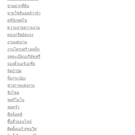
ขายฝากที่ดิน
ขายโซลินอยด์วาล์ว
คลินิกดูดไข
ความสวยความงาม
คอนกรีตอัดแรง
งานแต่งงาน
งานโครงสร้างเหล็ก
จดทะเบียนบริษัทฟรี
จองตั๋วแอร์เอเชีย
จิตบำบัด
จิ๋มกระป๋อง
ช่างภาพแต่งงาน
ชิงโชค
ชุดกิโมโน
ชุดครัว
ซีลล็อคตู้
ซื้อตั๋วออนไลน์
ติดตั้งเเอร์ สุขุมวิท