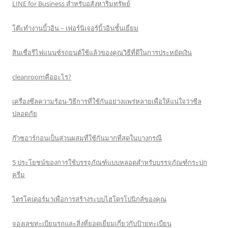
LINE for Business สำหรับอสังหาริมทรัพย์
โต๊ะทำงานบิ้วอิน – เฟอร์นิเจอร์บิ้วอินชั้นเยี่ยม
สินเชื่อรีไฟแนนซ์รถยนต์ใช้แล้วของคุณวิธีที่ดีในการประหยัดเงิน
cleanroomคืออะไร?
เครื่องซีลความร้อน-วิธีการที่ใช้กันอย่างแพร่หลายเพื่อให้แน่ใจว่าซีล
ปลอดภัย
ก๊าซอาร์กอนเป็นส่วนผสมที่ใช้กันมากที่สุดในบางกรณี
5 ประโยชน์ของการใช้บรรจุภัณฑ์แบบหลอดสำหรับบรรจุภัณฑ์กระปุก
ครีม
ไตรโคเดอร์มาเพื่อการสร้างระบบไฮโดรโปนิกส์ของคุณ
จองเลขทะเบียนรถและสิ่งที่ยอดเยี่ยมเกี่ยวกับป้ายทะเบียน