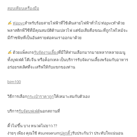
สอบเทียบเครื่องมือ
ท่อpvc
สำหรับร้อยสายไฟฟ้าที่ใช้เดินสายไฟฟ้าทั่วไป ท่อpvcทำด้วย
พลาสติกพีวีซีที่มีคุณสมบัติต้านเปลวไฟ แต่ข้อเสียคือขณะที่ถูกไฟไหม้จะ
มีก๊าซพิษที่เป็นอันตรายต่อคนเราออกมาด้วย
ด้วยแพ็คเกจ
รับจัดงานเลี้ยง
ที่มีให้ท่านเลือกมากมายหลากหลายเมนู
ทั้งบุฟเฟ่ต์ โต๊ะจีน หรือค็อกเทล เป็นบริการรับจัดงานเลี้ยงพร้อมกับอาหาร
อร่อยรสเลิศที่จะเสริฟให้กับแขกของท่าน
bim100
วิธีการเลือก
กระเป๋าราคาถูก
ให้เหมาะสมกับตัวเอง
บริการ
รับจัดบุฟเฟ่ต์
นอกสถานที่
คิ้วไม่ขึ้น บาง หนวดไม่ยาว ??
ง่ายๆ เพียง คุณใช้ #sureserum
ปลูกคิ้ว
รับประกันว่า ประทับใจแน่นอน