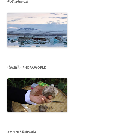
ทัวร์ไอซ์แลนด์
เห็ดเยื่อไผ่ PHORAWORLD
ครีมทาแก้คันผิวหนัง