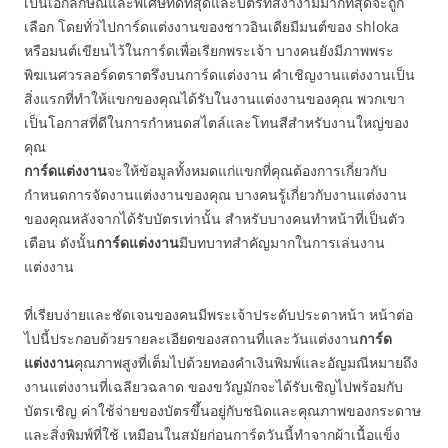
เป็นเอกลักษณ์และพิเศษที่ดีที่สุดและบัตรที่สง่างามมากที่สุดจะถูก
เลือก โดยทั่วไปการ์ดแต่งงานของชาวอินเดียมีมนต์ของ shloka
หรือมนต์เขียนไว้ในการ์ดเพื่อเรียกพระเจ้า บางคนยังมีภาพพระ
พิฆเนศวรลอร์ดตราตรึงบนการ์ดแต่งงาน คำเชิญงานแต่งงานเป็น
สิ่งแรกที่ทำให้แขกของคุณได้รับในงานแต่งงานของคุณ พวกเขา
เป็นโอกาสที่ดีในการกำหนดสไตล์และโทนสีสำหรับงานใหญ่ของ
คุณ
การ์ดแต่งงาน
จะให้ข้อมูลทั้งหมดแก่แขกที่คุณต้องการเกี่ยวกับ
กำหนดการจัดงานแต่งงานของคุณ บางคนรู้เกี่ยวกับงานแต่งงาน
ของคุณหลังจากได้รับบัตรเท่านั้น สำหรับบางคนทำหน้าที่เป็นตัว
เตือน ดังนั้น
การ์ดแต่งงาน
มีบทบาทสำคัญมากในการเล่นงาน
แต่งงาน
ที่เรียบง่ายและชัดเจนของคนมีพระเจ้าประดับประดาหน้า หน้าต่อ
ไปนี้ประกอบด้วยรายละเอียดของสถานที่และวันแต่งงาน
การ์ด
แต่งงาน
คุณภาพสูงที่เต็มไปด้วยทองคำเงินพิมพ์และอัญมณีหมายถึง
งานแต่งงานที่เฉลียวฉลาด ของขวัญมักจะได้รับเชิญไปพร้อมกับ
บัตรเชิญ ค่าใช้จ่ายของบัตรขึ้นอยู่กับชนิดและคุณภาพของกระดาษ
และสิ่งพิมพ์ที่ใช้ เหมือนในสมัยก่อนการ์ดวันนี้ทำจากผ้าเนื้อแข็ง