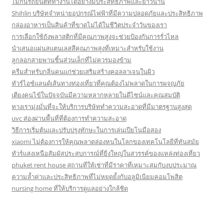
ไม้กั้นรถยนต์ที่ทำงานได้อย่างมีประสิทธิภาพและยาวนาน
Shihlin บริษัทจำหน่ายอุปกรณ์ไฟฟ้าที่มีความปลอดภัยและประสิทธิภาพ
กล่องอาหารเป็นสินค้าที่ขาดไม่ได้ในชีวิตประจำวันของเรา
การเลือกใช้ถังพลาสติกที่มีคุณภาพสูงจะช่วยป้องกันการรั่วไหล
นำเสนอแผ่นสแตนเลสสีคุณภาพสูงที่เหมาะสำหรับใช้งาน
ลูกลอกสายพานชิ้นส่วนเล็กที่ไม่ควรมองข้าม
ครีมสำหรับกลิ่นคนแก่ช่วยเสริมสร้างคอลลาเจนในผิว
ทัวร์ไอซ์แลนด์เส้นทางท่องเที่ยวที่คุณต้องไม่พลาดในการผจญภัย
เตียงคนไข้ในปัจจุบันมีความหลากหลายในดีไซน์และคุณสมบัติ
ทางเรามุ่งมั่นที่จะให้บริการบริษัททำความสะอาดที่มีมาตรฐานสูงสุด
uvc ส่องผ่านพื้นที่ที่ต้องการทำความสะอาด
วิธีการเริ่มต้นและปรับปรุงทักษะในการเล่นเปียโนมือสอง
xiaomi ไม่ต้องการให้คุณพลาดล่องหนในโลกของเทคโนโลยีที่ทันสมัย
ทัวร์แสงเหนือสัมผัสประสบการณ์ที่ยิ่งใหญ่ในสวรรค์ของแหล่งท่องเที่ยว
phuket rent house สถานที่ให้เช่าที่มีราคาที่เหมาะสมกับงบประมาณ
ความล้ำค่าและประสิทธิภาพที่ไม่หยุดยั้งกับอลูมิเนียมคอมโพสิต
nursing home ที่ให้บริการดูแลอย่างใกล้ชิด