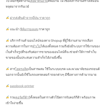
ไป เลือกชุดทำงาน
เสื้อผ้าคนอ้วน
ที่พองาม ไม่ใช่อลังการงานสร้างเหมือน
หลุดมาจากรันเวย์
ฝากส่งสินค้าจากญี่ปุ่น ราคาถูก
แนะนำ
ฟิล์มกรองแสง
ราคาถูก
บริการร้านค้าออนไลน์ของทาง Shopup ที่ผู้ใช้งานสามารถเลือก
ความต้องการในการ
ทำเว็บ
ได้เองทั้งหมด รวมถึงยังมีระบบการใช้งานของ
เว็บสำเร็จรูปที่รองรับต่อการขายของออนไลน์ที่จะช่วยทำให้การทำเว็บ
ขายของนั้นประสบความสำเร็จได้ง่ายยิ่งขึ้น
สาร
ไฮดรอลิค
เป็นสารผสม ใช้ในระบบเบรค และพวงมาลัยของรถยนต์
นอกจากนั้นยังใช้ในรถแทรคเตอร์ รถยกต่างๆ มีชื่อทางการค้ามากมาย
passbook printer
รวม
คอร์ดกีต้าร์
ทั้งหมดในตารางตัวโน๊ตการจับคอร์กีต้า พร้อมภาพ
เข้าใจง่ายขึ้น