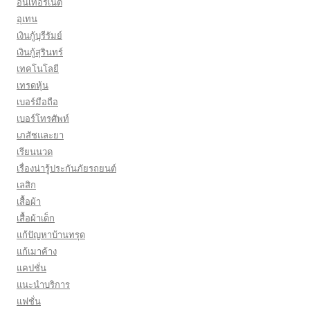
อินเทอร์เน็ต
อุเทน
เงินกู้บุรีรัมย์
เงินกู้สุรินทร์
เทคโนโลยี
เทรดหุ้น
เบอร์มือถือ
เบอร์โทรศัพท์
เภสัชและยา
เรียนนวด
เรื่องน่ารู้ประกันภัยรถยนต์
เลสิก
เสื้อผ้า
เสื้อผ้าเด็ก
แก้ปัญหาบ้านทรุด
แก้เมาค้าง
แคปชั่น
แนะนำบริการ
แฟชั่น