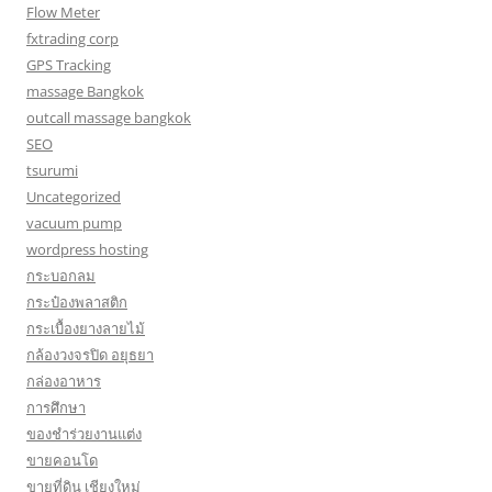
Flow Meter
fxtrading corp
GPS Tracking
massage Bangkok
outcall massage bangkok
SEO
tsurumi
Uncategorized
vacuum pump
wordpress hosting
กระบอกลม
กระป๋องพลาสติก
กระเบื้องยางลายไม้
กล้องวงจรปิด อยุธยา
กล่องอาหาร
การศึกษา
ของชำร่วยงานแต่ง
ขายคอนโด
ขายที่ดิน เชียงใหม่