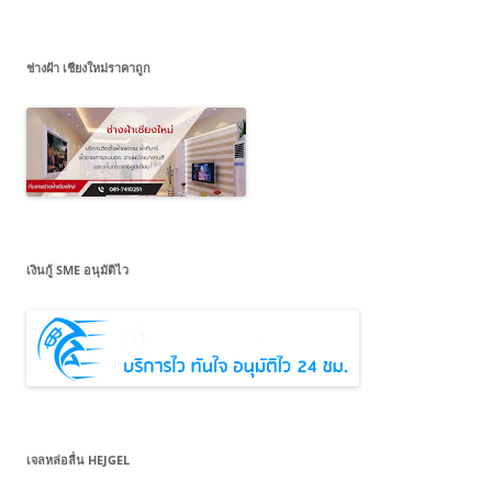
ช่างฝ้า เชียงใหม่ราคาถูก
เงินกู้ SME อนุมัติไว
เจลหล่อลื่น HEJGEL