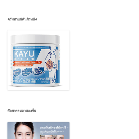
ครีมทาแก้คันผิวหนัง
ศัลยกรรมตาสองชั้น