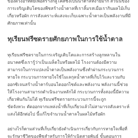
ของดวงอาทิตย์เพื่อสร้างกลูโคสซึ่งเป็นน้ำตาลที่ง่ายมาก ส่วนนี้ของ
การเจริญเติบโตของพืชสร้างน้ำตาลที่เราลิ้มรสเมื่อเรากินผลไม้เก็บ
เกี่ยวหรือผัก การสังเคราะห์แสงจะเก็บเฉพาะน้ำตาลเป็นพลังงานที่มี
ศักยภาพเท่านั้น
ทุเรียนฟรีซดรายศักยภาพในการใช้น้ำตาล
ทุเรียนฟรีซดรายในการเจริญเติบโตและการสร้างลูกหลานใน
อนาคตซึ่งเรารู้ว่าเป็นเมล็ดใบหรือผลไม้ โรงงานต้องมีความ
สามารถในการแปลงน้ำตาลเป็นพลังงานซึ่งทำผ่านกระบวนการ
หายใจ กระบวนการหายใจใช้โมเลกุลน้ำตาลที่เก็บไว้และรวมกับ
ออกซิเจนสร้างน้ำคาร์บอนไดออกไซด์และพลังงาน พลังงานนี้ช่วย
ให้โรงงานสามารถดำเนินงานหลักได้ กระบวนการทั้งสองนี้มีความ
เกี่ยวพันกันไม่ได้ ทุเรียนฟรีซดรายกระบวนการนี้จะถูก
ขัดจังหวะ ตัดออกจากแหล่งน้ำที่เก็บเกี่ยวแล้วไม่สามารถสังเคราะห์
แสงได้อีกต่อไป นี้แก้ไขจำนวนน้ำตาลในผลไม้หรือผัก
อย่างไรก็ตามส่วนที่เก็บเกี่ยวยังดำเนินการเกี่ยวกับการหายใจเพื่อที่
จะรักษาชีวิตของพืชสำหรับการให้กำเนิดสายพันธุ์ ขั้นตอนการ