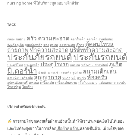
nursing home ที่ให้บริการดูแลอย่างใกล้ชิด
TAGS
ครัว
ความสะอาด
กล่อง
ขนย้าย
คอกกั้นเด็ก
คอกเด็ก
งานมือสอง
ตู้คอนโทรล
จังหวัดภูเก็ต
จูนกล่องหลัก
ซอง
ดูบอล
ตราประทับ
ตุ๊กตา
ถ่ายภาพ
ทำความสะอาด
บริษัททำความสะอาด
ประกันภัยรถยนต์
ประกันรถยนต์
ประตูโรงรถ
ภูเก็ต
ประตูรีโมท
ประตูเหล็ก
ผลบอล
พลังงานแสงอาทิตย์
มิเตอร์น้ำ
สนามเด็กเล่น
ย้ายบ้าน
รถเช่า
รองเท้า
รูปถ่าย
สูญญากาศ
ห้องครัว
สอบเทียบเครื่องมือ
หนาว
หมี
หาเช่า
อุปกรณ์เบเกอรี่
เกรดเอ
เครื่องเล่น
เครื่องเล่นสนาม
เสื้อกันนหนาว
แปลเอกสารเยอรมัน
โซลาร์รูฟ
โยกย้าย
บริการสำหรับคนรักประกัน
การสวมใส่ชุดเดรสเสื้อผ้าคนอ้วนนั้นทำให้เราประหยัดเงินไปได้เยอะ
และไม่ต้องยุ่งยากในการเลือก
เสื้อผ้าคนอ้วน
หลายชิ้นด้วย เพียงใส่ชุดเด