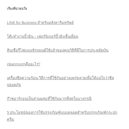
เรื่องที่น่าสนใจ
LINE for Business สำหรับอสังหาริมทรัพย์
โต๊ะทำงานบิ้วอิน – เฟอร์นิเจอร์บิ้วอินชั้นเยี่ยม
สินเชื่อรีไฟแนนซ์รถยนต์ใช้แล้วของคุณวิธีที่ดีในการประหยัดเงิน
cleanroomคืออะไร?
เครื่องซีลความร้อน-วิธีการที่ใช้กันอย่างแพร่หลายเพื่อให้แน่ใจว่าซีล
ปลอดภัย
ก๊าซอาร์กอนเป็นส่วนผสมที่ใช้กันมากที่สุดในบางกรณี
5 ประโยชน์ของการใช้บรรจุภัณฑ์แบบหลอดสำหรับบรรจุภัณฑ์กระปุก
ครีม