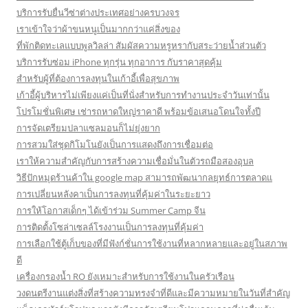
บริการรับยื่นวีซ่าต่างประเทศอย่างครบวงจร
เราเข้าใจว่าผ้าขนหนูเป็นมากกว่าแค่สิ่งของ
ที่พักติดทะเลแบบพูลวิลล่า สัมผัสความหรูหรากับสระว่ายน้ำส่วนตัว
บริการรับซ่อม iPhone ทุกรุ่น ทุกอาการ กับราคาสุดคุ้ม
สำหรับผู้ที่ต้องการลงทุนในเก้าอี้เพื่อสุขภาพ
เก้าอี้ผู้บริหารไม่เพียงแค่เป็นที่นั่งสำหรับการทำงานประจำวันเท่านั้น
โปรโมชั่นพิเศษ เช่ารถหาดใหญ่ราคาดี พร้อมข้อเสนอโดนใจทั้งปี
การจัดเตรียมปลาแซลมอนก็ไม่ยุ่งยาก
การสวมใส่ชุดกิโมโนยังเป็นการแสดงถึงการเชื่อมต่อ
เราให้ความสำคัญกับการสร้างความเชื่อมั่นในตัวรถมือสองอุบล
วิธีปักหมุดร้านค้าใน google map สามารถพัฒนากลยุทธ์การตลาดแ
การเปลี่ยนหลังคาเป็นการลงทุนที่คุ้มค่าในระยะยาว
การให้โอกาสเด็กๆ ได้เข้าร่วม Summer Camp จีน
การติดตั้งโซล่าเซลล์โรงงานเป็นการลงทุนที่คุ้มค่า
การเลือกใช้ตู้เก็บของที่มีฟังก์ชั่นการใช้งานที่หลากหลายและอยู่ในสภาพ
ดี
เครื่องกรองน้ำ RO ยังเหมาะสำหรับการใช้งานในครัวเรือน
วงดนตรีงานแต่งสิ่งที่สร้างความทรงจำที่ดีและมีความหมายในวันที่สำคัญ