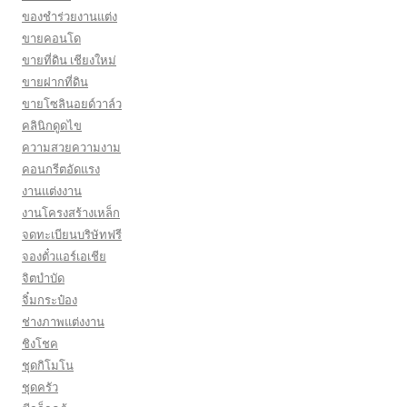
ของชำร่วยงานแต่ง
ขายคอนโด
ขายที่ดิน เชียงใหม่
ขายฝากที่ดิน
ขายโซลินอยด์วาล์ว
คลินิกดูดไข
ความสวยความงาม
คอนกรีตอัดแรง
งานแต่งงาน
งานโครงสร้างเหล็ก
จดทะเบียนบริษัทฟรี
จองตั๋วแอร์เอเชีย
จิตบำบัด
จิ๋มกระป๋อง
ช่างภาพแต่งงาน
ชิงโชค
ชุดกิโมโน
ชุดครัว