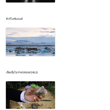
ทัวร์ไอซ์แลนด์
เห็ดเยื่อไผ่ PHORAWORLD