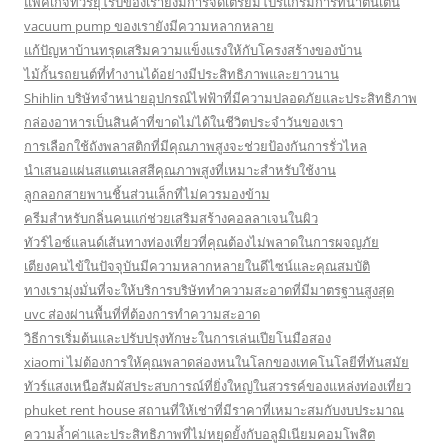
แพ็คเกจทัวร์ยุโรปของเรายังมีการจัดเตรียมโปรแกรมการที่น่าตื่นเต้น
vacuum pump ของเรายังมีความหลากหลาย
แก้ปัญหาบ้านทรุดเสริมความแข็งแรงให้กับโครงสร้างของบ้าน
ไม้กั้นรถยนต์ที่ทำงานได้อย่างมีประสิทธิภาพและยาวนาน
Shihlin บริษัทจำหน่ายอุปกรณ์ไฟฟ้าที่มีความปลอดภัยและประสิทธิภาพ
กล่องอาหารเป็นสินค้าที่ขาดไม่ได้ในชีวิตประจำวันของเรา
การเลือกใช้ถังพลาสติกที่มีคุณภาพสูงจะช่วยป้องกันการรั่วไหล
นำเสนอแผ่นสแตนเลสสีคุณภาพสูงที่เหมาะสำหรับใช้งาน
ลูกลอกสายพานชิ้นส่วนเล็กที่ไม่ควรมองข้าม
ครีมสำหรับกลิ่นคนแก่ช่วยเสริมสร้างคอลลาเจนในผิว
ทัวร์ไอซ์แลนด์เส้นทางท่องเที่ยวที่คุณต้องไม่พลาดในการผจญภัย
เตียงคนไข้ในปัจจุบันมีความหลากหลายในดีไซน์และคุณสมบัติ
ทางเรามุ่งมั่นที่จะให้บริการบริษัททำความสะอาดที่มีมาตรฐานสูงสุด
uvc ส่องผ่านพื้นที่ที่ต้องการทำความสะอาด
วิธีการเริ่มต้นและปรับปรุงทักษะในการเล่นเปียโนมือสอง
xiaomi ไม่ต้องการให้คุณพลาดล่องหนในโลกของเทคโนโลยีที่ทันสมัย
ทัวร์แสงเหนือสัมผัสประสบการณ์ที่ยิ่งใหญ่ในสวรรค์ของแหล่งท่องเที่ยว
phuket rent house สถานที่ให้เช่าที่มีราคาที่เหมาะสมกับงบประมาณ
ความล้ำค่าและประสิทธิภาพที่ไม่หยุดยั้งกับอลูมิเนียมคอมโพสิต