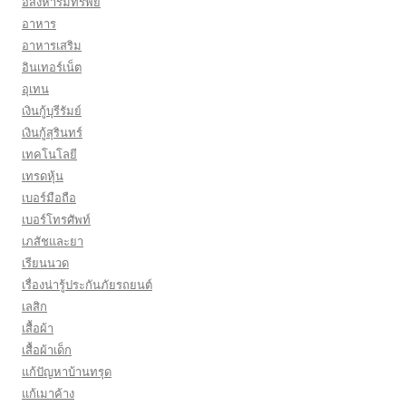
อสังหาริมทรัพย์
อาหาร
อาหารเสริม
อินเทอร์เน็ต
อุเทน
เงินกู้บุรีรัมย์
เงินกู้สุรินทร์
เทคโนโลยี
เทรดหุ้น
เบอร์มือถือ
เบอร์โทรศัพท์
เภสัชและยา
เรียนนวด
เรื่องน่ารู้ประกันภัยรถยนต์
เลสิก
เสื้อผ้า
เสื้อผ้าเด็ก
แก้ปัญหาบ้านทรุด
แก้เมาค้าง