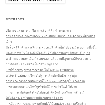
RECENT POSTS
บริการขนส่งทางรถ-เรือ ทางเลือกที่คุ้มค่า ครบวงจร
การเลือกแพคเกจงานแต่งที่เหมาะสมจึงไม่ควรมองแค่ราคาเพียงอย่าง
เดียว
ซีลล็อคตู้สินค้าพลาสติกการควบคุมสินค้าเป็นไปอย่างมีระบบมากยิ่งขึ้น
ประสบการณ์เหนือระดับที่คุณสัมผัสได้จากรถหรูพร้อมคนขับภูเก็ต
Wellness Center เป็นคำตอบของคนที่อยากมีสุขภาพดีในระยะยาว
การติดฟิล์มออฟฟิศจึงเป็นวิธีที่ชาญฉลาด
การใช้ servo press machine ในโรงงานอุตสาหกรรม
Water Treatment จึงมุ่งไปสู่การเพิ่มประสิทธิภาพสูงสุด
การรู้ช่วงเวลาตลาดทองเปิดกี่โมง Forex ยังสำคัญในช่วงตลาด
การรวมคอลลาเจนไทป์ทูเข้ากับชีวิตประจำวันทำได้ง่าย
การยกกระชับใบหน้าโดยไม่ต้องผ่าตัดยังช่วยเสริมภาพลักษณ์
ฟิล์มติดกระจกบ้านยังช่วยป้องกันรอยขีดข่วน
การสื่อสารผ่านธงชายหาดยังแฝงไว้ด้วยพลังของความเรียบง่าย