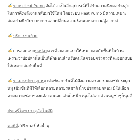
ระบบ Heat Pump
จัดได้ว่าเป็นอีกอุปกรณ์ที่ได้รับความนิยมอย่างสูง
ในการดึงพลังงานกลับมาใช้ใหม่ โดยระบบ Heat Pump มีความเหมาะ
สมอย่างยิ่งกับระบบการแลกเปลี่ยนความร้อนแบบอากาศสู่อากาศ
บริการขนย้าย
การออกแบบ
บ่อปลา
ควรที่จะออกแบบให้เหมาะสมกับพื้นที่ในบ้าน
เพราะว่าบ่อปลานั้นเป็นที่พักผ่อนสำหรับคนในครอบครัวควรที่จะออกแบบ
ให้เหมาะสมกับพื้นที่
ราเมงซุปกระดูกหมู
เข้มข้น การันตีได้ถึงความอร่อย ราเมงซุปกระดูก
หมู เข้มข้นที่มีให้เลือกหลายหลายรสชาติ น้ำซุปรสกลมกล่อม มีให้เลือก
ตามความชอบของแต่ละคนเลย เส้นก็เหนียวนุ่มไม่เละ ส่วนหมูชาชูก็นุ่มดี
ประตูรีโมท ประตูอัตโนมัติ
ท่อพีอี
สปริงเกอร์ หัวน้ำพุ