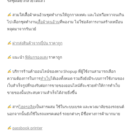
รสชุดเดียวก็สวยได้แล้ว
สวมใส่เสื้อผ้าคนอ้วนชุดทำงานให้ถูกกาลเทศะ และไม่หวือหวาจนเกิน
ไป เลือกชุดทำงาน
เสื้อผ้าคนอ้วน
ที่พองาม ไม่ใช่อลังการงานสร้างเหมือน
หลุดมาจากรันเวย์
ฝากส่งสินค้าจากญี่ปุ่น ราคาถูก
แนะนำ
ฟิล์มกรองแสง
ราคาถูก
บริการร้านค้าออนไลน์ของทาง Shopup ที่ผู้ใช้งานสามารถเลือก
ความต้องการในการ
ทำเว็บ
ได้เองทั้งหมด รวมถึงยังมีระบบการใช้งานของ
เว็บสำเร็จรูปที่รองรับต่อการขายของออนไลน์ที่จะช่วยทำให้การทำเว็บ
ขายของนั้นประสบความสำเร็จได้ง่ายยิ่งขึ้น
สาร
ไฮดรอลิค
เป็นสารผสม ใช้ในระบบเบรค และพวงมาลัยของรถยนต์
นอกจากนั้นยังใช้ในรถแทรคเตอร์ รถยกต่างๆ มีชื่อทางการค้ามากมาย
passbook printer