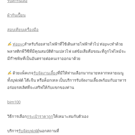
รับสกรีนเสื้อ
ผ้ากันเปื้อน
สอบเทียบเครื่องมือ
ท่อpvc
สำหรับร้อยสายไฟฟ้าที่ใช้เดินสายไฟฟ้าทั่วไป ท่อpvcทำด้วย
พลาสติกพีวีซีที่มีคุณสมบัติต้านเปลวไฟ แต่ข้อเสียคือขณะที่ถูกไฟไหม้จะ
มีก๊าซพิษที่เป็นอันตรายต่อคนเราออกมาด้วย
ด้วยแพ็คเกจ
รับจัดงานเลี้ยง
ที่มีให้ท่านเลือกมากมายหลากหลายเมนู
ทั้งบุฟเฟ่ต์ โต๊ะจีน หรือค็อกเทล เป็นบริการรับจัดงานเลี้ยงพร้อมกับอาหาร
อร่อยรสเลิศที่จะเสริฟให้กับแขกของท่าน
bim100
วิธีการเลือก
กระเป๋าราคาถูก
ให้เหมาะสมกับตัวเอง
บริการ
รับจัดบุฟเฟ่ต์
นอกสถานที่