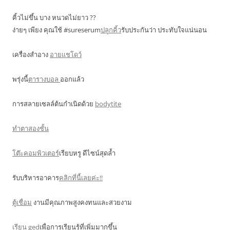
คิ้วไม่ขึ้น บาง หนวดไม่ยาว ??
ง่ายๆ เพียง คุณใช้ #sureserum
ปลูกคิ้ว
รับประกันว่า ประทับใจแน่นอน
เครื่องสำอาง
อายแชโดว์
พรุ่งนี้
ตารางบอล
ออกแล้ว
การสลายเซลล์ต้นกำเนิดด้วย
bodytite
ทำตาสองชั้น
โต๊ะคอมพิวเตอร์
เรียบหรู ดีไซน์สุดล้ำ
รับบริหารอาคาร
คลิกที่นี้เลยค่ะ!!
ตู้เชื่อม
งานมีคุณภาพสูงคงทนและสวยงาม
เรียน ged
เพื่อการเรียนรู้ที่เพิ่มมากขึ้น