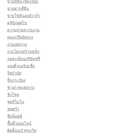
ขายที่ดิน เชียงใหม่
ขายฝากที่ดิน
ขายโซลินอยด์วาล์ว
คลินิกดูดไข
ความสวยความงาม
คอนกรีตอัดแรง
งานแต่งงาน
งานโครงสร้างเหล็ก
จดทะเบียนบริษัทฟรี
จองตั๋วแอร์เอเชีย
จิตบำบัด
จิ๋มกระป๋อง
ช่างภาพแต่งงาน
ชิงโชค
ชุดกิโมโน
ชุดครัว
ซีลล็อคตู้
ซื้อตั๋วออนไลน์
ติดตั้งเเอร์ สุขุมวิท