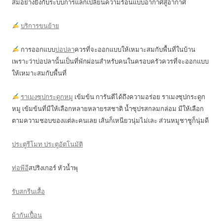
สมอย่างยิ่งกับระบบการแลกเปลี่ยนความร้อนแบบอากาศสู่อากาศ
บริการขนย้าย
การออกแบบ
บ่อปลา
ควรที่จะออกแบบให้เหมาะสมกับพื้นที่ในบ้าน
เพราะว่าบ่อปลานั้นเป็นที่พักผ่อนสำหรับคนในครอบครัวควรที่จะออกแบบ
ให้เหมาะสมกับพื้นที่
ราเมงซุปกระดูกหมู
เข้มข้น การันตีได้ถึงความอร่อย ราเมงซุปกระดูก
หมู เข้มข้นที่มีให้เลือกหลายหลายรสชาติ น้ำซุปรสกลมกล่อม มีให้เลือก
ตามความชอบของแต่ละคนเลย เส้นก็เหนียวนุ่มไม่เละ ส่วนหมูชาชูก็นุ่มดี
ประตูรีโมท ประตูอัตโนมัติ
ท่อพีอี
สปริงเกอร์ หัวน้ำพุ
รับสกรีนเสื้อ
ผ้ากันเปื้อน