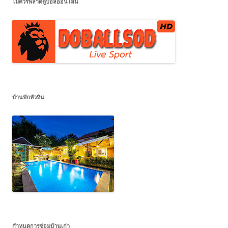
ไม่ควรพลาดดูบอลออนไลน์
บ้านพักหัวหิน
กำหนดการซ่อมบ้านเก่า