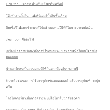
LINE for Business สำหรับอสังหาริมทรัพย์
โต๊ะทำงานบิ้วอิน – เฟอร์นิเจอร์บิ้วอินชั้นเยี่ยม
สินเชื่อรีไฟแนนซ์รถยนต์ใช้แล้วของคุณวิธีที่ดีในการประหยัดเงิน
cleanroomคืออะไร?
เครื่องซีลความร้อน-วิธีการที่ใช้กันอย่างแพร่หลายเพื่อให้แน่ใจว่าซีล
ปลอดภัย
ก๊าซอาร์กอนเป็นส่วนผสมที่ใช้กันมากที่สุดในบางกรณี
5 ประโยชน์ของการใช้บรรจุภัณฑ์แบบหลอดสำหรับบรรจุภัณฑ์กระปุก
ครีม
ไตรโคเดอร์มาเพื่อการสร้างระบบไฮโดรโปนิกส์ของคุณ