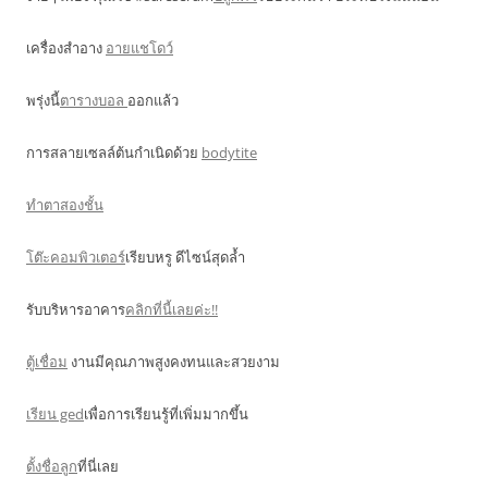
เครื่องสำอาง
อายแชโดว์
พรุ่งนี้
ตารางบอล
ออกแล้ว
การสลายเซลล์ต้นกำเนิดด้วย
bodytite
ทำตาสองชั้น
โต๊ะคอมพิวเตอร์
เรียบหรู ดีไซน์สุดล้ำ
รับบริหารอาคาร
คลิกที่นี้เลยค่ะ!!
ตู้เชื่อม
งานมีคุณภาพสูงคงทนและสวยงาม
เรียน ged
เพื่อการเรียนรู้ที่เพิ่มมากขึ้น
ตั้งชื่อลูก
ที่นี่เลย