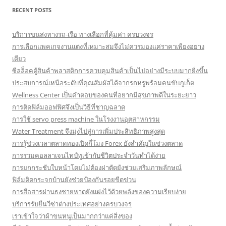
RECENT POSTS
บริการขนส่งทางรถ-เรือ ทางเลือกที่คุ้มค่า ครบวงจร
การเลือกแพคเกจงานแต่งที่เหมาะสมจึงไม่ควรมองแค่ราคาเพียงอย่าง
เดียว
ซีลล็อคตู้สินค้าพลาสติกการควบคุมสินค้าเป็นไปอย่างมีระบบมากยิ่งขึ้น
ประสบการณ์เหนือระดับที่คุณสัมผัสได้จากรถหรูพร้อมคนขับภูเก็ต
Wellness Center เป็นคำตอบของคนที่อยากมีสุขภาพดีในระยะยาว
การติดฟิล์มออฟฟิศจึงเป็นวิธีที่ชาญฉลาด
การใช้ servo press machine ในโรงงานอุตสาหกรรม
Water Treatment จึงมุ่งไปสู่การเพิ่มประสิทธิภาพสูงสุด
การรู้ช่วงเวลาตลาดทองเปิดกี่โมง Forex ยังสำคัญในช่วงตลาด
การรวมคอลลาเจนไทป์ทูเข้ากับชีวิตประจำวันทำได้ง่าย
การยกกระชับใบหน้าโดยไม่ต้องผ่าตัดยังช่วยเสริมภาพลักษณ์
ฟิล์มติดกระจกบ้านยังช่วยป้องกันรอยขีดข่วน
การสื่อสารผ่านธงชายหาดยังแฝงไว้ด้วยพลังของความเรียบง่าย
บริการรับยื่นวีซ่าต่างประเทศอย่างครบวงจร
เราเข้าใจว่าผ้าขนหนูเป็นมากกว่าแค่สิ่งของ