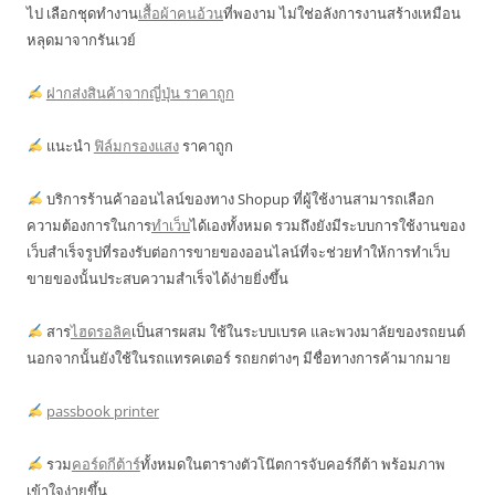
ไป เลือกชุดทำงาน
เสื้อผ้าคนอ้วน
ที่พองาม ไม่ใช่อลังการงานสร้างเหมือน
หลุดมาจากรันเวย์
ฝากส่งสินค้าจากญี่ปุ่น ราคาถูก
แนะนำ
ฟิล์มกรองแสง
ราคาถูก
บริการร้านค้าออนไลน์ของทาง Shopup ที่ผู้ใช้งานสามารถเลือก
ความต้องการในการ
ทำเว็บ
ได้เองทั้งหมด รวมถึงยังมีระบบการใช้งานของ
เว็บสำเร็จรูปที่รองรับต่อการขายของออนไลน์ที่จะช่วยทำให้การทำเว็บ
ขายของนั้นประสบความสำเร็จได้ง่ายยิ่งขึ้น
สาร
ไฮดรอลิค
เป็นสารผสม ใช้ในระบบเบรค และพวงมาลัยของรถยนต์
นอกจากนั้นยังใช้ในรถแทรคเตอร์ รถยกต่างๆ มีชื่อทางการค้ามากมาย
passbook printer
รวม
คอร์ดกีต้าร์
ทั้งหมดในตารางตัวโน๊ตการจับคอร์กีต้า พร้อมภาพ
เข้าใจง่ายขึ้น