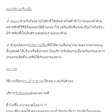
สอบเทียบเครื่องมือ
ท่อpvc
สำหรับร้อยสายไฟฟ้าที่ใช้เดินสายไฟฟ้าทั่วไป ท่อpvcทำด้วย
พลาสติกพีวีซีที่มีคุณสมบัติต้านเปลวไฟ แต่ข้อเสียคือขณะที่ถูกไฟไหม้จะ
มีก๊าซพิษที่เป็นอันตรายต่อคนเราออกมาด้วย
ด้วยแพ็คเกจ
รับจัดงานเลี้ยง
ที่มีให้ท่านเลือกมากมายหลากหลายเมนู
ทั้งบุฟเฟ่ต์ โต๊ะจีน หรือค็อกเทล เป็นบริการรับจัดงานเลี้ยงพร้อมกับอาหาร
อร่อยรสเลิศที่จะเสริฟให้กับแขกของท่าน
bim100
วิธีการเลือก
กระเป๋าราคาถูก
ให้เหมาะสมกับตัวเอง
บริการ
รับจัดบุฟเฟ่ต์
นอกสถานที่
คิ้วไม่ขึ้น บาง หนวดไม่ยาว ??
ง่ายๆ เพียง คุณใช้ #sureserum
ปลูกคิ้ว
รับประกันว่า ประทับใจแน่นอน