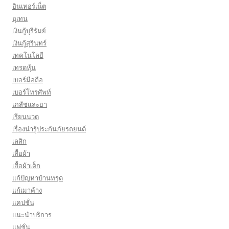
อินเทอร์เน็ต
อุเทน
เงินกู้บุรีรัมย์
เงินกู้สุรินทร์
เทคโนโลยี
เทรดหุ้น
เบอร์มือถือ
เบอร์โทรศัพท์
เภสัชและยา
เรียนนวด
เรื่องน่ารู้ประกันภัยรถยนต์
เลสิก
เสื้อผ้า
เสื้อผ้าเด็ก
แก้ปัญหาบ้านทรุด
แก้เมาค้าง
แคปชั่น
แนะนำบริการ
แฟชั่น