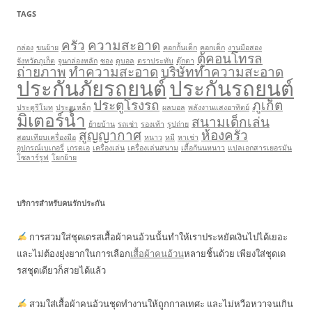
TAGS
ครัว
ความสะอาด
กล่อง
ขนย้าย
คอกกั้นเด็ก
คอกเด็ก
งานมือสอง
ตู้คอนโทรล
จังหวัดภูเก็ต
จูนกล่องหลัก
ซอง
ดูบอล
ตราประทับ
ตุ๊กตา
ถ่ายภาพ
ทำความสะอาด
บริษัททำความสะอาด
ประกันภัยรถยนต์
ประกันรถยนต์
ประตูโรงรถ
ภูเก็ต
ประตูรีโมท
ประตูเหล็ก
ผลบอล
พลังงานแสงอาทิตย์
มิเตอร์น้ำ
สนามเด็กเล่น
ย้ายบ้าน
รถเช่า
รองเท้า
รูปถ่าย
สูญญากาศ
ห้องครัว
สอบเทียบเครื่องมือ
หนาว
หมี
หาเช่า
อุปกรณ์เบเกอรี่
เกรดเอ
เครื่องเล่น
เครื่องเล่นสนาม
เสื้อกันนหนาว
แปลเอกสารเยอรมัน
โซลาร์รูฟ
โยกย้าย
บริการสำหรับคนรักประกัน
การสวมใส่ชุดเดรสเสื้อผ้าคนอ้วนนั้นทำให้เราประหยัดเงินไปได้เยอะ
และไม่ต้องยุ่งยากในการเลือก
เสื้อผ้าคนอ้วน
หลายชิ้นด้วย เพียงใส่ชุดเด
รสชุดเดียวก็สวยได้แล้ว
สวมใส่เสื้อผ้าคนอ้วนชุดทำงานให้ถูกกาลเทศะ และไม่หวือหวาจนเกิน