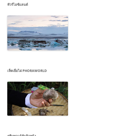
ทัวร์ไอซ์แลนด์
เห็ดเยื่อไผ่ PHORAWORLD
ครีมทาแก้คันผิวหนัง