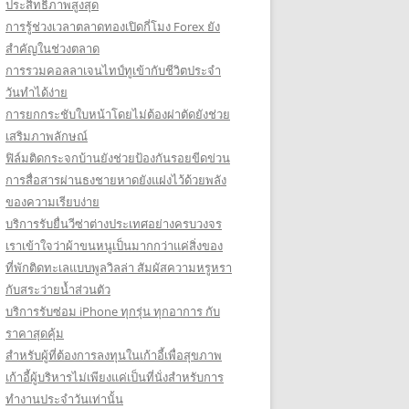
ประสิทธิภาพสูงสุด
การรู้ช่วงเวลาตลาดทองเปิดกี่โมง Forex ยัง
สำคัญในช่วงตลาด
การรวมคอลลาเจนไทป์ทูเข้ากับชีวิตประจำ
วันทำได้ง่าย
การยกกระชับใบหน้าโดยไม่ต้องผ่าตัดยังช่วย
เสริมภาพลักษณ์
ฟิล์มติดกระจกบ้านยังช่วยป้องกันรอยขีดข่วน
การสื่อสารผ่านธงชายหาดยังแฝงไว้ด้วยพลัง
ของความเรียบง่าย
บริการรับยื่นวีซ่าต่างประเทศอย่างครบวงจร
เราเข้าใจว่าผ้าขนหนูเป็นมากกว่าแค่สิ่งของ
ที่พักติดทะเลแบบพูลวิลล่า สัมผัสความหรูหรา
กับสระว่ายน้ำส่วนตัว
บริการรับซ่อม iPhone ทุกรุ่น ทุกอาการ กับ
ราคาสุดคุ้ม
สำหรับผู้ที่ต้องการลงทุนในเก้าอี้เพื่อสุขภาพ
เก้าอี้ผู้บริหารไม่เพียงแค่เป็นที่นั่งสำหรับการ
ทำงานประจำวันเท่านั้น