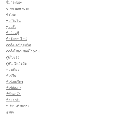
จิ๋มกระป๋อง
ช่างภาพแต่งงาน
ชิงโชค
ชุดกิโมโน
ชุดครัว
ซีลล็อคตู้
ซื้อตั๋วออนไลน์
ติดตั้งเเอร์ สุขุมวิท
ติดตั้งโซล่าเซลล์โรงงาน
ตู้เก็บของ
ตู้เติมเงินมือถือ
ท่องเที่ยว
ทัวร์จีน
ทัวร์อเมริกา
ทัวร์ฮ่องกง
ที่พักอาศัย
ที่อยู่อาศัย
ทุเรียนฟรีซดราย
ธุรกิจ