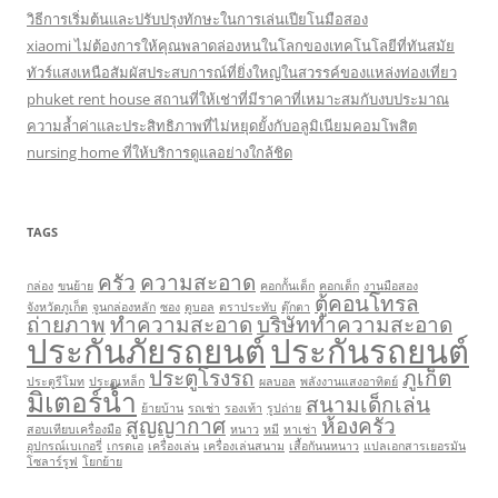
วิธีการเริ่มต้นและปรับปรุงทักษะในการเล่นเปียโนมือสอง
xiaomi ไม่ต้องการให้คุณพลาดล่องหนในโลกของเทคโนโลยีที่ทันสมัย
ทัวร์แสงเหนือสัมผัสประสบการณ์ที่ยิ่งใหญ่ในสวรรค์ของแหล่งท่องเที่ยว
phuket rent house สถานที่ให้เช่าที่มีราคาที่เหมาะสมกับงบประมาณ
ความล้ำค่าและประสิทธิภาพที่ไม่หยุดยั้งกับอลูมิเนียมคอมโพสิต
nursing home ที่ให้บริการดูแลอย่างใกล้ชิด
TAGS
ครัว
ความสะอาด
กล่อง
ขนย้าย
คอกกั้นเด็ก
คอกเด็ก
งานมือสอง
ตู้คอนโทรล
จังหวัดภูเก็ต
จูนกล่องหลัก
ซอง
ดูบอล
ตราประทับ
ตุ๊กตา
ถ่ายภาพ
ทำความสะอาด
บริษัททำความสะอาด
ประกันภัยรถยนต์
ประกันรถยนต์
ประตูโรงรถ
ภูเก็ต
ประตูรีโมท
ประตูเหล็ก
ผลบอล
พลังงานแสงอาทิตย์
มิเตอร์น้ำ
สนามเด็กเล่น
ย้ายบ้าน
รถเช่า
รองเท้า
รูปถ่าย
สูญญากาศ
ห้องครัว
สอบเทียบเครื่องมือ
หนาว
หมี
หาเช่า
อุปกรณ์เบเกอรี่
เกรดเอ
เครื่องเล่น
เครื่องเล่นสนาม
เสื้อกันนหนาว
แปลเอกสารเยอรมัน
โซลาร์รูฟ
โยกย้าย