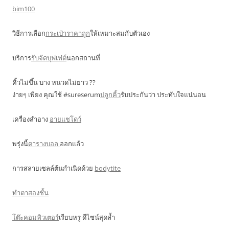
bim100
วิธีการเลือก
กระเป๋าราคาถูก
ให้เหมาะสมกับตัวเอง
บริการ
รับจัดบุฟเฟ่ต์
นอกสถานที่
คิ้วไม่ขึ้น บาง หนวดไม่ยาว ??
ง่ายๆ เพียง คุณใช้ #sureserum
ปลูกคิ้ว
รับประกันว่า ประทับใจแน่นอน
เครื่องสำอาง
อายแชโดว์
พรุ่งนี้
ตารางบอล
ออกแล้ว
การสลายเซลล์ต้นกำเนิดด้วย
bodytite
ทำตาสองชั้น
โต๊ะคอมพิวเตอร์
เรียบหรู ดีไซน์สุดล้ำ