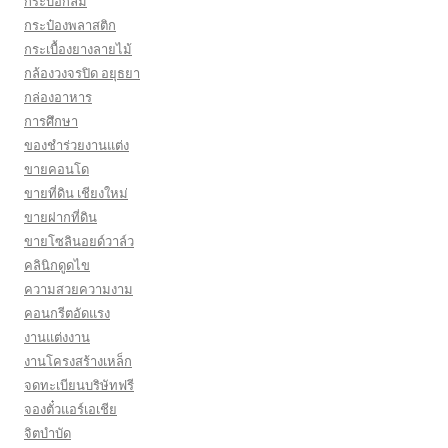
กระบอกลม
กระป๋องพลาสติก
กระเบื้องยางลายไม้
กล้องวงจรปิด อยุธยา
กล่องอาหาร
การศึกษา
ของชำร่วยงานแต่ง
ขายคอนโด
ขายที่ดิน เชียงใหม่
ขายฝากที่ดิน
ขายโซลินอยด์วาล์ว
คลินิกดูดไข
ความสวยความงาม
คอนกรีตอัดแรง
งานแต่งงาน
งานโครงสร้างเหล็ก
จดทะเบียนบริษัทฟรี
จองตั๋วแอร์เอเชีย
จิตบำบัด