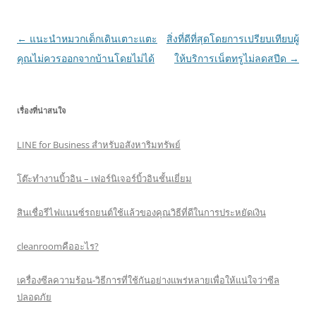
Post
←
แนะนำหมวกเด็กเดินเตาะแตะ
สิ่งที่ดีที่สุดโดยการเปรียบเทียบผู้
navigation
คุณไม่ควรออกจากบ้านโดยไม่ได้
ให้บริการเน็ตทรูไม่ลดสปีด
→
เรื่องที่น่าสนใจ
LINE for Business สำหรับอสังหาริมทรัพย์
โต๊ะทำงานบิ้วอิน – เฟอร์นิเจอร์บิ้วอินชั้นเยี่ยม
สินเชื่อรีไฟแนนซ์รถยนต์ใช้แล้วของคุณวิธีที่ดีในการประหยัดเงิน
cleanroomคืออะไร?
เครื่องซีลความร้อน-วิธีการที่ใช้กันอย่างแพร่หลายเพื่อให้แน่ใจว่าซีล
ปลอดภัย