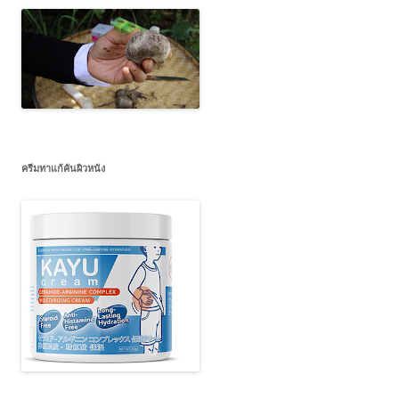
ครีมทาแก้คันผิวหนัง