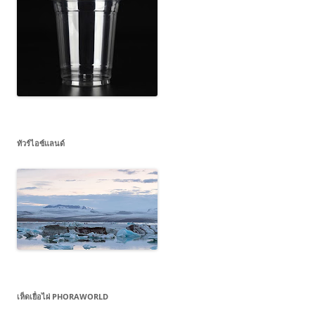
ทัวร์ไอซ์แลนด์
เห็ดเยื่อไผ่ PHORAWORLD