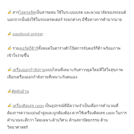
สาร
ไฮดรอลิค
เป็นสารผสม ใช้ในระบบเบรค และพวงมาลัยของรถยนต์
นอกจากนั้นยังใช้ในรถแทรคเตอร์ รถยกต่างๆ มีชื่อทางการค้ามากมาย
passbook printer
รวม
คอร์ดกีต้าร์
ทั้งหมดในตารางตัวโน๊ตการจับคอร์กีต้า พร้อมภาพ
เข้าใจง่ายขึ้น
เครื่องออกกำลังกาย
แบบไหนที่เหมาะกับสาวๆยุคใหม่ที่ใส่ใจสุขภาพ
เลือกเครื่องออกกำลังกายที่เหมาะกับตนเอง
ตัดพับม้วน
เครื่องคิดเลข casio
เป็นอุปกรณ์ที่มีความจำเป็นเพื่อการคำนวณที่
ต้องการความแม่นยำสูงและถูกต้องต้อง ควรใช้เครื่องคิดเลข casio ในการ
คำนวณจะดีกว่า โดยเฉพาะด้านวิศวะ ด้านสถาปัตยกรรม ด้าน
วิทยาศาสตร์