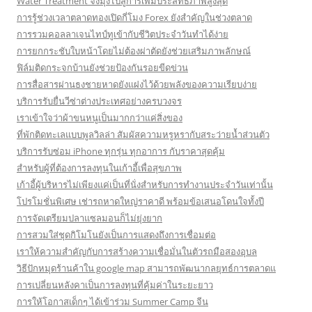
Water Treatment จึงมุ่งไปสู่การเพิ่มประสิทธิภาพสูงสุด
การรู้ช่วงเวลาตลาดทองเปิดกี่โมง Forex ยังสำคัญในช่วงตลาด
การรวมคอลลาเจนไทป์ทูเข้ากับชีวิตประจำวันทำได้ง่าย
การยกกระชับใบหน้าโดยไม่ต้องผ่าตัดยังช่วยเสริมภาพลักษณ์
ฟิล์มติดกระจกบ้านยังช่วยป้องกันรอยขีดข่วน
การสื่อสารผ่านธงชายหาดยังแฝงไว้ด้วยพลังของความเรียบง่าย
บริการรับยื่นวีซ่าต่างประเทศอย่างครบวงจร
เราเข้าใจว่าผ้าขนหนูเป็นมากกว่าแค่สิ่งของ
ที่พักติดทะเลแบบพูลวิลล่า สัมผัสความหรูหรากับสระว่ายน้ำส่วนตัว
บริการรับซ่อม iPhone ทุกรุ่น ทุกอาการ กับราคาสุดคุ้ม
สำหรับผู้ที่ต้องการลงทุนในเก้าอี้เพื่อสุขภาพ
เก้าอี้ผู้บริหารไม่เพียงแค่เป็นที่นั่งสำหรับการทำงานประจำวันเท่านั้น
โปรโมชั่นพิเศษ เช่ารถหาดใหญ่ราคาดี พร้อมข้อเสนอโดนใจทั้งปี
การจัดเตรียมปลาแซลมอนก็ไม่ยุ่งยาก
การสวมใส่ชุดกิโมโนยังเป็นการแสดงถึงการเชื่อมต่อ
เราให้ความสำคัญกับการสร้างความเชื่อมั่นในตัวรถมือสองอุบล
วิธีปักหมุดร้านค้าใน google map สามารถพัฒนากลยุทธ์การตลาดแ
การเปลี่ยนหลังคาเป็นการลงทุนที่คุ้มค่าในระยะยาว
การให้โอกาสเด็กๆ ได้เข้าร่วม Summer Camp จีน