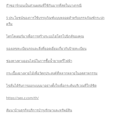
ก๊าซอาร์กอนเป็นส่วนผสมที่ใช้กันมากที่สุดในบางกรณี
5 ประโยชน์ของการใช้บรรจุภัณฑ์แบบหลอดสำหรับบรรจุภัณฑ์กระปุก
ครีม
ไตรโคเดอร์มาเพื่อการสร้างระบบไฮโดรโปนิกส์ของคุณ
จองเลขทะเบียนรถและสิ่งที่ยอดเยี่ยมเกี่ยวกับป้ายทะเบียน
ช่องทางทางออนไลน์ในการซื้อน้ำยาบุหรี่ไฟฟ้า
กระเบื้องยางลายไม้เพื่อวัตถุประสงค์ที่หลากหลายในอุตสาหกรรม
ไข่สั่นได้รับการออกแบบมาอย่างตั้งใจเพื่อกระตุ้นบริเวณที่ใกล้ชิด
https://seo.z.com/th/
สัมนาบ้านธุรกิจบริการบำรุงรักษาและทรัพย์สิน