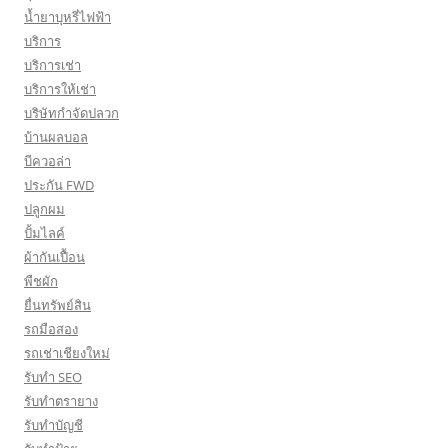
น้ำยาบุหรี่ไฟฟ้า
บริการ
บริการเช่า
บริการให้เช่า
บริษัทกำจัดปลวก
บ้านผลบอล
บีควอล่า
ประกัน FWD
ปลูกผม
ปั้มไลค์
ผ้ากันเปื้อน
พืชผัก
ยื่นทรัพย์สิน
รถมือสอง
รถเช่าเชียงใหม่
รับทำ SEO
รับทำตรายาง
รับทำบัญชี