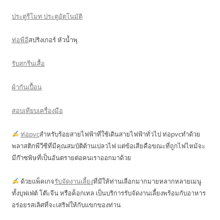
ประตูรีโมท ประตูอัตโนมัติ
ท่อพีอี
สปริงเกอร์ หัวน้ำพุ
รับสกรีนเสื้อ
ผ้ากันเปื้อน
สอบเทียบเครื่องมือ
ท่อpvc
สำหรับร้อยสายไฟฟ้าที่ใช้เดินสายไฟฟ้าทั่วไป ท่อpvcทำด้วย
พลาสติกพีวีซีที่มีคุณสมบัติต้านเปลวไฟ แต่ข้อเสียคือขณะที่ถูกไฟไหม้จะ
มีก๊าซพิษที่เป็นอันตรายต่อคนเราออกมาด้วย
ด้วยแพ็คเกจ
รับจัดงานเลี้ยง
ที่มีให้ท่านเลือกมากมายหลากหลายเมนู
ทั้งบุฟเฟ่ต์ โต๊ะจีน หรือค็อกเทล เป็นบริการรับจัดงานเลี้ยงพร้อมกับอาหาร
อร่อยรสเลิศที่จะเสริฟให้กับแขกของท่าน