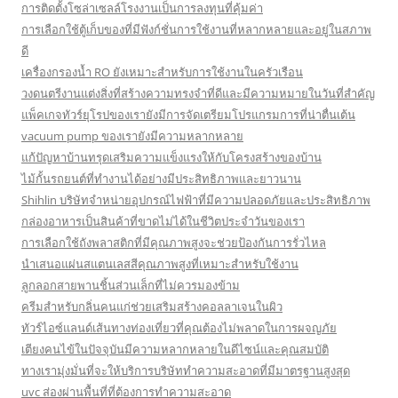
การติดตั้งโซล่าเซลล์โรงงานเป็นการลงทุนที่คุ้มค่า
การเลือกใช้ตู้เก็บของที่มีฟังก์ชั่นการใช้งานที่หลากหลายและอยู่ในสภาพ
ดี
เครื่องกรองน้ำ RO ยังเหมาะสำหรับการใช้งานในครัวเรือน
วงดนตรีงานแต่งสิ่งที่สร้างความทรงจำที่ดีและมีความหมายในวันที่สำคัญ
แพ็คเกจทัวร์ยุโรปของเรายังมีการจัดเตรียมโปรแกรมการที่น่าตื่นเต้น
vacuum pump ของเรายังมีความหลากหลาย
แก้ปัญหาบ้านทรุดเสริมความแข็งแรงให้กับโครงสร้างของบ้าน
ไม้กั้นรถยนต์ที่ทำงานได้อย่างมีประสิทธิภาพและยาวนาน
Shihlin บริษัทจำหน่ายอุปกรณ์ไฟฟ้าที่มีความปลอดภัยและประสิทธิภาพ
กล่องอาหารเป็นสินค้าที่ขาดไม่ได้ในชีวิตประจำวันของเรา
การเลือกใช้ถังพลาสติกที่มีคุณภาพสูงจะช่วยป้องกันการรั่วไหล
นำเสนอแผ่นสแตนเลสสีคุณภาพสูงที่เหมาะสำหรับใช้งาน
ลูกลอกสายพานชิ้นส่วนเล็กที่ไม่ควรมองข้าม
ครีมสำหรับกลิ่นคนแก่ช่วยเสริมสร้างคอลลาเจนในผิว
ทัวร์ไอซ์แลนด์เส้นทางท่องเที่ยวที่คุณต้องไม่พลาดในการผจญภัย
เตียงคนไข้ในปัจจุบันมีความหลากหลายในดีไซน์และคุณสมบัติ
ทางเรามุ่งมั่นที่จะให้บริการบริษัททำความสะอาดที่มีมาตรฐานสูงสุด
uvc ส่องผ่านพื้นที่ที่ต้องการทำความสะอาด