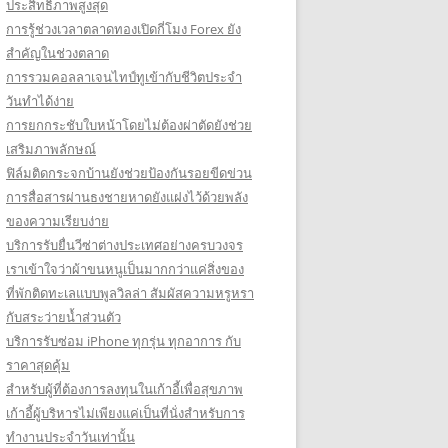
ประสิทธิภาพสูงสุด
การรู้ช่วงเวลาตลาดทองเปิดกี่โมง Forex ยัง
สำคัญในช่วงตลาด
การรวมคอลลาเจนไทป์ทูเข้ากับชีวิตประจำ
วันทำได้ง่าย
การยกกระชับใบหน้าโดยไม่ต้องผ่าตัดยังช่วย
เสริมภาพลักษณ์
ฟิล์มติดกระจกบ้านยังช่วยป้องกันรอยขีดข่วน
การสื่อสารผ่านธงชายหาดยังแฝงไว้ด้วยพลัง
ของความเรียบง่าย
บริการรับยื่นวีซ่าต่างประเทศอย่างครบวงจร
เราเข้าใจว่าผ้าขนหนูเป็นมากกว่าแค่สิ่งของ
ที่พักติดทะเลแบบพูลวิลล่า สัมผัสความหรูหรา
กับสระว่ายน้ำส่วนตัว
บริการรับซ่อม iPhone ทุกรุ่น ทุกอาการ กับ
ราคาสุดคุ้ม
สำหรับผู้ที่ต้องการลงทุนในเก้าอี้เพื่อสุขภาพ
เก้าอี้ผู้บริหารไม่เพียงแค่เป็นที่นั่งสำหรับการ
ทำงานประจำวันเท่านั้น