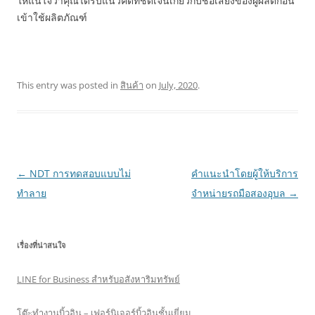
ให้แน่ใจว่าคุณได้รับแนวคิดที่ชัดเจนเกี่ยวกับชื่อเสียงของผู้ผลิตก่อน
เข้าใช้ผลิตภัณฑ์
This entry was posted in
สินค้า
on
July, 2020
.
Post
←
NDT การทดสอบแบบไม่
คำแนะนำโดยผู้ให้บริการ
navigation
ทำลาย
จำหน่ายรถมือสองอุบล
→
เรื่องที่น่าสนใจ
LINE for Business สำหรับอสังหาริมทรัพย์
โต๊ะทำงานบิ้วอิน – เฟอร์นิเจอร์บิ้วอินชั้นเยี่ยม