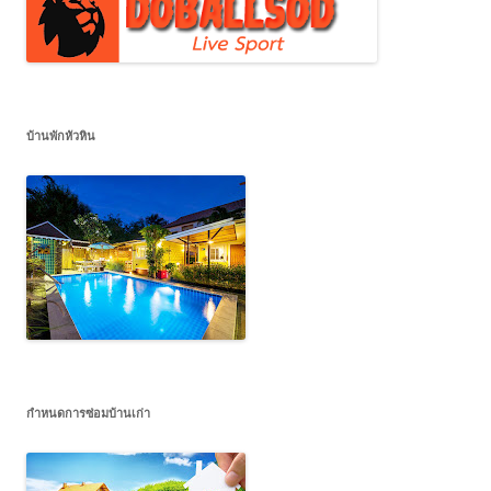
บ้านพักหัวหิน
กำหนดการซ่อมบ้านเก่า