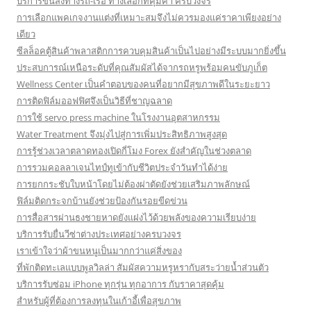
บริการขนส่งทางรถ-เรือ ทางเลือกที่คุ้มค่า ครบวงจร
การเลือกแพคเกจงานแต่งที่เหมาะสมจึงไม่ควรมองแค่ราคาเพียงอย่าง
เดียว
ซีลล็อคตู้สินค้าพลาสติกการควบคุมสินค้าเป็นไปอย่างมีระบบมากยิ่งขึ้น
ประสบการณ์เหนือระดับที่คุณสัมผัสได้จากรถหรูพร้อมคนขับภูเก็ต
Wellness Center เป็นคำตอบของคนที่อยากมีสุขภาพดีในระยะยาว
การติดฟิล์มออฟฟิศจึงเป็นวิธีที่ชาญฉลาด
การใช้ servo press machine ในโรงงานอุตสาหกรรม
Water Treatment จึงมุ่งไปสู่การเพิ่มประสิทธิภาพสูงสุด
การรู้ช่วงเวลาตลาดทองเปิดกี่โมง Forex ยังสำคัญในช่วงตลาด
การรวมคอลลาเจนไทป์ทูเข้ากับชีวิตประจำวันทำได้ง่าย
การยกกระชับใบหน้าโดยไม่ต้องผ่าตัดยังช่วยเสริมภาพลักษณ์
ฟิล์มติดกระจกบ้านยังช่วยป้องกันรอยขีดข่วน
การสื่อสารผ่านธงชายหาดยังแฝงไว้ด้วยพลังของความเรียบง่าย
บริการรับยื่นวีซ่าต่างประเทศอย่างครบวงจร
เราเข้าใจว่าผ้าขนหนูเป็นมากกว่าแค่สิ่งของ
ที่พักติดทะเลแบบพูลวิลล่า สัมผัสความหรูหรากับสระว่ายน้ำส่วนตัว
บริการรับซ่อม iPhone ทุกรุ่น ทุกอาการ กับราคาสุดคุ้ม
สำหรับผู้ที่ต้องการลงทุนในเก้าอี้เพื่อสุขภาพ