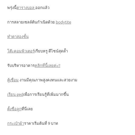
พรุ่งนี้
ตารางบอล
ออกแล้ว
การสลายเซลล์ต้นกำเนิดด้วย
bodytite
ทำตาสองชั้น
โต๊ะคอมพิวเตอร์
เรียบหรู ดีไซน์สุดล้ำ
รับบริหารอาคาร
คลิกที่นี้เลยค่ะ!!
ตู้เชื่อม
งานมีคุณภาพสูงคงทนและสวยงาม
เรียน ged
เพื่อการเรียนรู้ที่เพิ่มมากขึ้น
ตั้งชื่อลูก
ที่นี่เลย
กระเป๋าผ้า
ราคาเริ่มต้นที่ 9 บาท