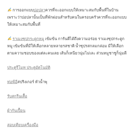
การออกแบบ
บ่อปลา
ควรที่จะออกแบบให้เหมาะสมกับพื้นที่ในบ้าน
เพราะว่าบ่อปลานั้นเป็นที่พักผ่อนสำหรับคนในครอบครัวควรที่จะออกแบบ
ให้เหมาะสมกับพื้นที่
ราเมงซุปกระดูกหมู
เข้มข้น การันตีได้ถึงความอร่อย ราเมงซุปกระดูก
หมู เข้มข้นที่มีให้เลือกหลายหลายรสชาติ น้ำซุปรสกลมกล่อม มีให้เลือก
ตามความชอบของแต่ละคนเลย เส้นก็เหนียวนุ่มไม่เละ ส่วนหมูชาชูก็นุ่มดี
ประตูรีโมท ประตูอัตโนมัติ
ท่อพีอี
สปริงเกอร์ หัวน้ำพุ
รับสกรีนเสื้อ
ผ้ากันเปื้อน
สอบเทียบเครื่องมือ