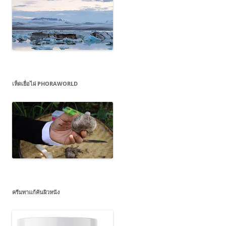
เห็ดเยื่อไผ่ PHORAWORLD
ครีมทาแก้คันผิวหนัง