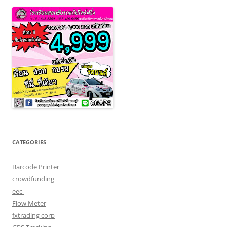
CATEGORIES
Barcode Printer
crowdfunding
eec
Flow Meter
fxtrading corp