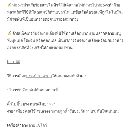
ท่อpvc
สำหรับร้อยสายไฟฟ้าที่ใช้เดินสายไฟฟ้าทั่วไป ท่อpvcทำด้วย
พลาสติกพีวีซีที่มีคุณสมบัติต้านเปลวไฟ แต่ข้อเสียคือขณะที่ถูกไฟไหม้จะ
มีก๊าซพิษที่เป็นอันตรายต่อคนเราออกมาด้วย
ด้วยแพ็คเกจ
รับจัดงานเลี้ยง
ที่มีให้ท่านเลือกมากมายหลากหลายเมนู
ทั้งบุฟเฟ่ต์ โต๊ะจีน หรือค็อกเทล เป็นบริการรับจัดงานเลี้ยงพร้อมกับอาหาร
อร่อยรสเลิศที่จะเสริฟให้กับแขกของท่าน
bim100
วิธีการเลือก
กระเป๋าราคาถูก
ให้เหมาะสมกับตัวเอง
บริการ
รับจัดบุฟเฟ่ต์
นอกสถานที่
คิ้วไม่ขึ้น บาง หนวดไม่ยาว ??
ง่ายๆ เพียง คุณใช้ #sureserum
ปลูกคิ้ว
รับประกันว่า ประทับใจแน่นอน
เครื่องสำอาง
อายแชโดว์