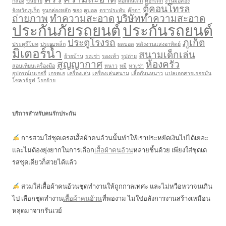
กล่อง
ขนย้าย
คอกกั้นเด็ก
คอกเด็ก
งานมือสอง
ตู้คอนโทรล
จังหวัดภูเก็ต
จูนกล่องหลัก
ซอง
ดูบอล
ตราประทับ
ตุ๊กตา
ถ่ายภาพ
ทำความสะอาด
บริษัททำความสะอาด
ประกันภัยรถยนต์
ประกันรถยนต์
ประตูโรงรถ
ภูเก็ต
ประตูรีโมท
ประตูเหล็ก
ผลบอล
พลังงานแสงอาทิตย์
มิเตอร์น้ำ
สนามเด็กเล่น
ย้ายบ้าน
รถเช่า
รองเท้า
รูปถ่าย
สูญญากาศ
ห้องครัว
สอบเทียบเครื่องมือ
หนาว
หมี
หาเช่า
อุปกรณ์เบเกอรี่
เกรดเอ
เครื่องเล่น
เครื่องเล่นสนาม
เสื้อกันนหนาว
แปลเอกสารเยอรมัน
โซลาร์รูฟ
โยกย้าย
บริการสำหรับคนรักประกัน
การสวมใส่ชุดเดรสเสื้อผ้าคนอ้วนนั้นทำให้เราประหยัดเงินไปได้เยอะ
และไม่ต้องยุ่งยากในการเลือก
เสื้อผ้าคนอ้วน
หลายชิ้นด้วย เพียงใส่ชุดเด
รสชุดเดียวก็สวยได้แล้ว
สวมใส่เสื้อผ้าคนอ้วนชุดทำงานให้ถูกกาลเทศะ และไม่หวือหวาจนเกิน
ไป เลือกชุดทำงาน
เสื้อผ้าคนอ้วน
ที่พองาม ไม่ใช่อลังการงานสร้างเหมือน
หลุดมาจากรันเวย์