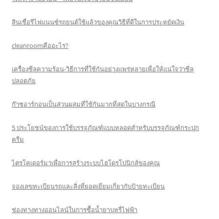
สินเชื่อรีไฟแนนซ์รถยนต์ใช้แล้วของคุณวิธีที่ดีในการประหยัดเงิน
cleanroomคืออะไร?
เครื่องซีลความร้อน-วิธีการที่ใช้กันอย่างแพร่หลายเพื่อให้แน่ใจว่าซีล
ปลอดภัย
ก๊าซอาร์กอนเป็นส่วนผสมที่ใช้กันมากที่สุดในบางกรณี
5 ประโยชน์ของการใช้บรรจุภัณฑ์แบบหลอดสำหรับบรรจุภัณฑ์กระปุก
ครีม
ไตรโคเดอร์มาเพื่อการสร้างระบบไฮโดรโปนิกส์ของคุณ
จองเลขทะเบียนรถและสิ่งที่ยอดเยี่ยมเกี่ยวกับป้ายทะเบียน
ช่องทางทางออนไลน์ในการซื้อน้ำยาบุหรี่ไฟฟ้า