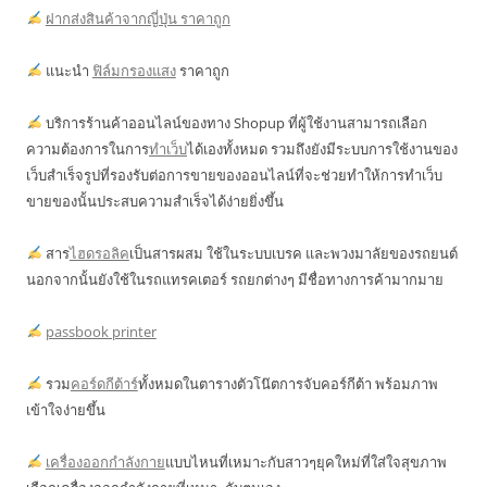
ฝากส่งสินค้าจากญี่ปุ่น ราคาถูก
แนะนำ
ฟิล์มกรองแสง
ราคาถูก
บริการร้านค้าออนไลน์ของทาง Shopup ที่ผู้ใช้งานสามารถเลือก
ความต้องการในการ
ทำเว็บ
ได้เองทั้งหมด รวมถึงยังมีระบบการใช้งานของ
เว็บสำเร็จรูปที่รองรับต่อการขายของออนไลน์ที่จะช่วยทำให้การทำเว็บ
ขายของนั้นประสบความสำเร็จได้ง่ายยิ่งขึ้น
สาร
ไฮดรอลิค
เป็นสารผสม ใช้ในระบบเบรค และพวงมาลัยของรถยนต์
นอกจากนั้นยังใช้ในรถแทรคเตอร์ รถยกต่างๆ มีชื่อทางการค้ามากมาย
passbook printer
รวม
คอร์ดกีต้าร์
ทั้งหมดในตารางตัวโน๊ตการจับคอร์กีต้า พร้อมภาพ
เข้าใจง่ายขึ้น
เครื่องออกกำลังกาย
แบบไหนที่เหมาะกับสาวๆยุคใหม่ที่ใส่ใจสุขภาพ