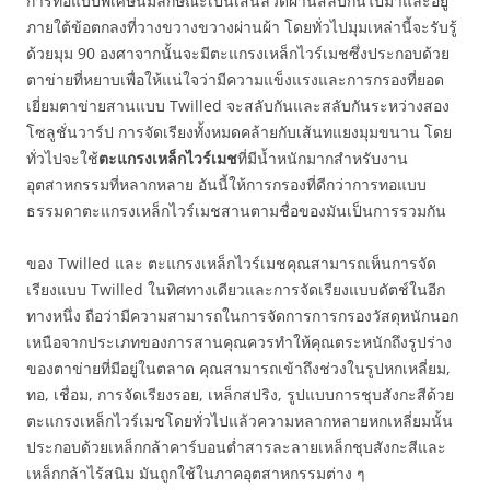
การทอแบบพิเศษนี้มีลักษณะเป็นเส้นลวดผ่านสลับกันไปมาและอยู่
ภายใต้ข้อตกลงที่วางขวางขวางผ่านผ้า โดยทั่วไปมุมเหล่านี้จะรับรู้
ด้วยมุม 90 องศาจากนั้นจะมีตะแกรงเหล็กไวร์เมชซึ่งประกอบด้วย
ตาข่ายที่หยาบเพื่อให้แน่ใจว่ามีความแข็งแรงและการกรองที่ยอด
เยี่ยมตาข่ายสานแบบ Twilled จะสลับกันและสลับกันระหว่างสอง
โซลูชั่นวาร์ป การจัดเรียงทั้งหมดคล้ายกับเส้นทแยงมุมขนาน โดย
ทั่วไปจะใช้
ตะแกรงเหล็กไวร์เมช
ที่มีน้ำหนักมากสำหรับงาน
อุตสาหกรรมที่หลากหลาย อันนี้ให้การกรองที่ดีกว่าการทอแบบ
ธรรมดาตะแกรงเหล็กไวร์เมชสานตามชื่อของมันเป็นการรวมกัน
ของ Twilled และ ตะแกรงเหล็กไวร์เมชคุณสามารถเห็นการจัด
เรียงแบบ Twilled ในทิศทางเดียวและการจัดเรียงแบบดัตช์ในอีก
ทางหนึ่ง ถือว่ามีความสามารถในการจัดการการกรองวัสดุหนักนอก
เหนือจากประเภทของการสานคุณควรทำให้คุณตระหนักถึงรูปร่าง
ของตาข่ายที่มีอยู่ในตลาด คุณสามารถเข้าถึงช่วงในรูปหกเหลี่ยม,
ทอ, เชื่อม, การจัดเรียงรอย, เหล็กสปริง, รูปแบบการชุบสังกะสีด้วย
ตะแกรงเหล็กไวร์เมชโดยทั่วไปแล้วความหลากหลายหกเหลี่ยมนั้น
ประกอบด้วยเหล็กกล้าคาร์บอนต่ำสารละลายเหล็กชุบสังกะสีและ
เหล็กกล้าไร้สนิม มันถูกใช้ในภาคอุตสาหกรรมต่าง ๆ