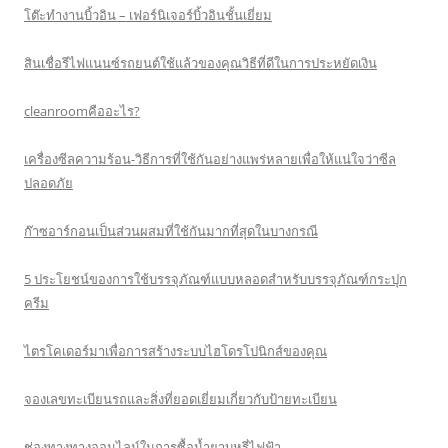
โต๊ะทำงานบิ้วอิน – เฟอร์นิเจอร์บิ้วอินชั้นเยี่ยม
สินเชื่อรีไฟแนนซ์รถยนต์ใช้แล้วของคุณวิธีที่ดีในการประหยัดเงิน
cleanroomคืออะไร?
เครื่องซีลความร้อน-วิธีการที่ใช้กันอย่างแพร่หลายเพื่อให้แน่ใจว่าซีล
ปลอดภัย
ก๊าซอาร์กอนเป็นส่วนผสมที่ใช้กันมากที่สุดในบางกรณี
5 ประโยชน์ของการใช้บรรจุภัณฑ์แบบหลอดสำหรับบรรจุภัณฑ์กระปุก
ครีม
ไตรโคเดอร์มาเพื่อการสร้างระบบไฮโดรโปนิกส์ของคุณ
จองเลขทะเบียนรถและสิ่งที่ยอดเยี่ยมเกี่ยวกับป้ายทะเบียน
ช่องทางทางออนไลน์ในการซื้อน้ำยาบุหรี่ไฟฟ้า