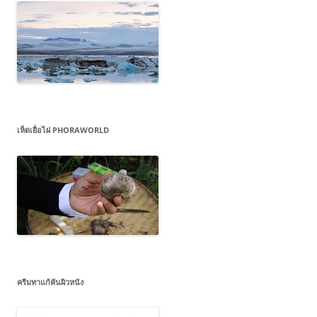
เห็ดเยื่อไผ่ PHORAWORLD
ครีมทาแก้คันผิวหนัง