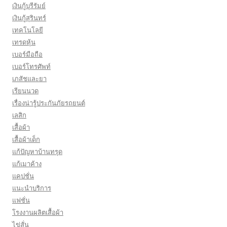
เงินกู้บุรีรัมย์
เงินกู้สุรินทร์
เทคโนโลยี
เทรดหุ้น
เบอร์มือถือ
เบอร์โทรศัพท์
เภสัชและยา
เรียนนวด
เรื่องน่ารู้ประกันภัยรถยนต์
เลสิก
เสื้อผ้า
เสื้อผ้าเด็ก
แก้ปัญหาบ้านทรุด
แก้เมาค้าง
แคปชั่น
แนะนำบริการ
แฟชั่น
โรงงานผลิตเสื้อผ้า
ไข่สั่น