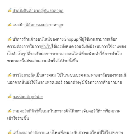
ฝากส่งสินค้าจากญี่ปุ่น ราคาถูก
แนะนำ
ฟิล์มกรองแสง
ราคาถูก
บริการร้านค้าออนไลน์ของทาง Shopup ที่ผู้ใช้งานสามารถเลือก
ความต้องการในการ
ทำเว็บ
ได้เองทั้งหมด รวมถึงยังมีระบบการใช้งานของ
เว็บสำเร็จรูปที่รองรับต่อการขายของออนไลน์ที่จะช่วยทำให้การทำเว็บ
ขายของนั้นประสบความสำเร็จได้ง่ายยิ่งขึ้น
สาร
ไฮดรอลิค
เป็นสารผสม ใช้ในระบบเบรค และพวงมาลัยของรถยนต์
นอกจากนั้นยังใช้ในรถแทรคเตอร์ รถยกต่างๆ มีชื่อทางการค้ามากมาย
passbook printer
รวม
คอร์ดกีต้าร์
ทั้งหมดในตารางตัวโน๊ตการจับคอร์กีต้า พร้อมภาพ
เข้าใจง่ายขึ้น
เครื่องออกกำลังกาย
แบบไหนที่เหมาะกับสาวๆยุคใหม่ที่ใส่ใจสุขภาพ