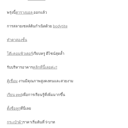
พรุ่งนี้
ตารางบอล
ออกแล้ว
การสลายเซลล์ต้นกำเนิดด้วย
bodytite
ทำตาสองชั้น
โต๊ะคอมพิวเตอร์
เรียบหรู ดีไซน์สุดล้ำ
รับบริหารอาคาร
คลิกที่นี้เลยค่ะ!!
ตู้เชื่อม
งานมีคุณภาพสูงคงทนและสวยงาม
เรียน ged
เพื่อการเรียนรู้ที่เพิ่มมากขึ้น
ตั้งชื่อลูก
ที่นี่เลย
กระเป๋าผ้า
ราคาเริ่มต้นที่ 9 บาท