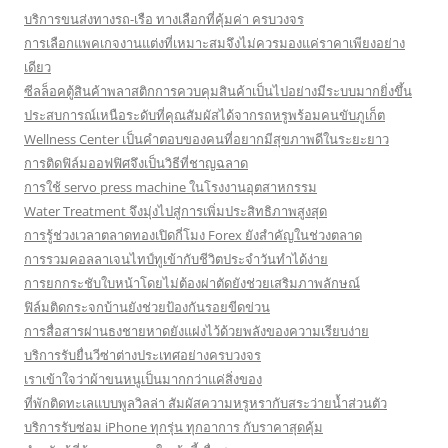
บริการขนส่งทางรถ-เรือ ทางเลือกที่คุ้มค่า ครบวงจร
การเลือกแพคเกจงานแต่งที่เหมาะสมจึงไม่ควรมองแค่ราคาเพียงอย่าง
เดียว
ซีลล็อคตู้สินค้าพลาสติกการควบคุมสินค้าเป็นไปอย่างมีระบบมากยิ่งขึ้น
ประสบการณ์เหนือระดับที่คุณสัมผัสได้จากรถหรูพร้อมคนขับภูเก็ต
Wellness Center เป็นคำตอบของคนที่อยากมีสุขภาพดีในระยะยาว
การติดฟิล์มออฟฟิศจึงเป็นวิธีที่ชาญฉลาด
การใช้ servo press machine ในโรงงานอุตสาหกรรม
Water Treatment จึงมุ่งไปสู่การเพิ่มประสิทธิภาพสูงสุด
การรู้ช่วงเวลาตลาดทองเปิดกี่โมง Forex ยังสำคัญในช่วงตลาด
การรวมคอลลาเจนไทป์ทูเข้ากับชีวิตประจำวันทำได้ง่าย
การยกกระชับใบหน้าโดยไม่ต้องผ่าตัดยังช่วยเสริมภาพลักษณ์
ฟิล์มติดกระจกบ้านยังช่วยป้องกันรอยขีดข่วน
การสื่อสารผ่านธงชายหาดยังแฝงไว้ด้วยพลังของความเรียบง่าย
บริการรับยื่นวีซ่าต่างประเทศอย่างครบวงจร
เราเข้าใจว่าผ้าขนหนูเป็นมากกว่าแค่สิ่งของ
ที่พักติดทะเลแบบพูลวิลล่า สัมผัสความหรูหรากับสระว่ายน้ำส่วนตัว
บริการรับซ่อม iPhone ทุกรุ่น ทุกอาการ กับราคาสุดคุ้ม