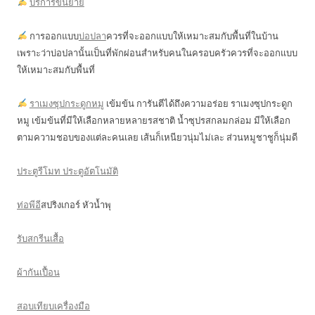
บริการขนย้าย
การออกแบบ
บ่อปลา
ควรที่จะออกแบบให้เหมาะสมกับพื้นที่ในบ้าน
เพราะว่าบ่อปลานั้นเป็นที่พักผ่อนสำหรับคนในครอบครัวควรที่จะออกแบบ
ให้เหมาะสมกับพื้นที่
ราเมงซุปกระดูกหมู
เข้มข้น การันตีได้ถึงความอร่อย ราเมงซุปกระดูก
หมู เข้มข้นที่มีให้เลือกหลายหลายรสชาติ น้ำซุปรสกลมกล่อม มีให้เลือก
ตามความชอบของแต่ละคนเลย เส้นก็เหนียวนุ่มไม่เละ ส่วนหมูชาชูก็นุ่มดี
ประตูรีโมท ประตูอัตโนมัติ
ท่อพีอี
สปริงเกอร์ หัวน้ำพุ
รับสกรีนเสื้อ
ผ้ากันเปื้อน
สอบเทียบเครื่องมือ