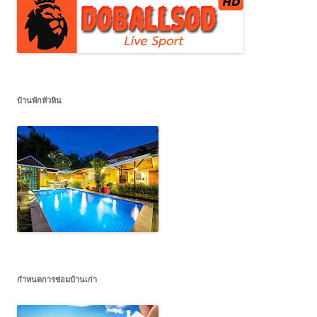
บ้านพักหัวหิน
กำหนดการซ่อมบ้านเก่า