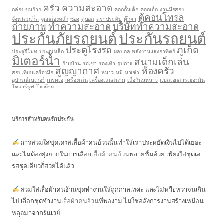
ครัว
ความสะอาด
กล่อง
ขนย้าย
คอกกั้นเด็ก
คอกเด็ก
งานมือสอง
ตู้คอนโทรล
จังหวัดภูเก็ต
จูนกล่องหลัก
ซอง
ดูบอล
ตราประทับ
ตุ๊กตา
ถ่ายภาพ
ทำความสะอาด
บริษัททำความสะอาด
ประกันภัยรถยนต์
ประกันรถยนต์
ประตูโรงรถ
ภูเก็ต
ประตูรีโมท
ประตูเหล็ก
ผลบอล
พลังงานแสงอาทิตย์
มิเตอร์น้ำ
สนามเด็กเล่น
ย้ายบ้าน
รถเช่า
รองเท้า
รูปถ่าย
สูญญากาศ
ห้องครัว
สอบเทียบเครื่องมือ
หนาว
หมี
หาเช่า
อุปกรณ์เบเกอรี่
เกรดเอ
เครื่องเล่น
เครื่องเล่นสนาม
เสื้อกันนหนาว
แปลเอกสารเยอรมัน
โซลาร์รูฟ
โยกย้าย
บริการสำหรับคนรักประกัน
การสวมใส่ชุดเดรสเสื้อผ้าคนอ้วนนั้นทำให้เราประหยัดเงินไปได้เยอะ
และไม่ต้องยุ่งยากในการเลือก
เสื้อผ้าคนอ้วน
หลายชิ้นด้วย เพียงใส่ชุดเด
รสชุดเดียวก็สวยได้แล้ว
สวมใส่เสื้อผ้าคนอ้วนชุดทำงานให้ถูกกาลเทศะ และไม่หวือหวาจนเกิน
ไป เลือกชุดทำงาน
เสื้อผ้าคนอ้วน
ที่พองาม ไม่ใช่อลังการงานสร้างเหมือน
หลุดมาจากรันเวย์