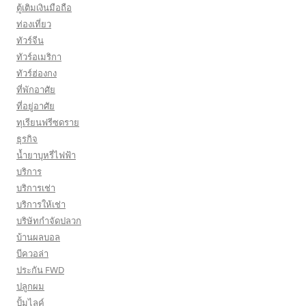
ตู้เติมเงินมือถือ
ท่องเที่ยว
ทัวร์จีน
ทัวร์อเมริกา
ทัวร์ฮ่องกง
ที่พักอาศัย
ที่อยู่อาศัย
ทุเรียนฟรีซดราย
ธุรกิจ
น้ำยาบุหรี่ไฟฟ้า
บริการ
บริการเช่า
บริการให้เช่า
บริษัทกำจัดปลวก
บ้านผลบอล
บีควอล่า
ประกัน FWD
ปลูกผม
ปั้มไลค์