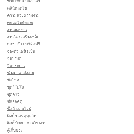
ขายโซลินอยด์วาล์ว
คลินิกดูดไข
ความสวยความงาม
คอนกรีตอัดแรง
งานแต่งงาน
งานโครงสร้างเหล็ก
จดทะเบียนบริษัทฟรี
จองตั๋วแอร์เอเชีย
จิตบำบัด
จิ๋มกระป๋อง
ช่างภาพแต่งงาน
ชิงโชค
ชุดกิโมโน
ชุดครัว
ซีลล็อคตู้
ซื้อตั๋วออนไลน์
ติดตั้งเเอร์ สุขุมวิท
ติดตั้งโซล่าเซลล์โรงงาน
ตู้เก็บของ