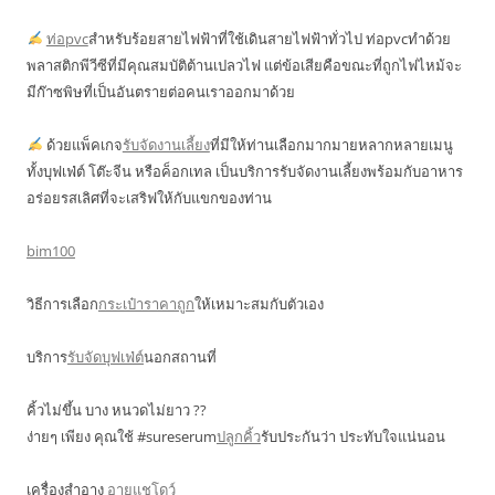
ท่อpvc
สำหรับร้อยสายไฟฟ้าที่ใช้เดินสายไฟฟ้าทั่วไป ท่อpvcทำด้วย
พลาสติกพีวีซีที่มีคุณสมบัติต้านเปลวไฟ แต่ข้อเสียคือขณะที่ถูกไฟไหม้จะ
มีก๊าซพิษที่เป็นอันตรายต่อคนเราออกมาด้วย
ด้วยแพ็คเกจ
รับจัดงานเลี้ยง
ที่มีให้ท่านเลือกมากมายหลากหลายเมนู
ทั้งบุฟเฟ่ต์ โต๊ะจีน หรือค็อกเทล เป็นบริการรับจัดงานเลี้ยงพร้อมกับอาหาร
อร่อยรสเลิศที่จะเสริฟให้กับแขกของท่าน
bim100
วิธีการเลือก
กระเป๋าราคาถูก
ให้เหมาะสมกับตัวเอง
บริการ
รับจัดบุฟเฟ่ต์
นอกสถานที่
คิ้วไม่ขึ้น บาง หนวดไม่ยาว ??
ง่ายๆ เพียง คุณใช้ #sureserum
ปลูกคิ้ว
รับประกันว่า ประทับใจแน่นอน
เครื่องสำอาง
อายแชโดว์