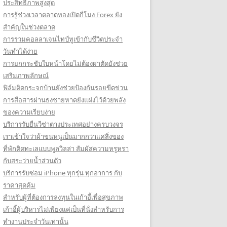
ประสิทธิภาพสูงสุด
การรู้ช่วงเวลาตลาดทองเปิดกี่โมง Forex ยัง
สำคัญในช่วงตลาด
การรวมคอลลาเจนไทป์ทูเข้ากับชีวิตประจำ
วันทำได้ง่าย
การยกกระชับใบหน้าโดยไม่ต้องผ่าตัดยังช่วย
เสริมภาพลักษณ์
ฟิล์มติดกระจกบ้านยังช่วยป้องกันรอยขีดข่วน
การสื่อสารผ่านธงชายหาดยังแฝงไว้ด้วยพลัง
ของความเรียบง่าย
บริการรับยื่นวีซ่าต่างประเทศอย่างครบวงจร
เราเข้าใจว่าผ้าขนหนูเป็นมากกว่าแค่สิ่งของ
ที่พักติดทะเลแบบพูลวิลล่า สัมผัสความหรูหรา
กับสระว่ายน้ำส่วนตัว
บริการรับซ่อม iPhone ทุกรุ่น ทุกอาการ กับ
ราคาสุดคุ้ม
สำหรับผู้ที่ต้องการลงทุนในเก้าอี้เพื่อสุขภาพ
เก้าอี้ผู้บริหารไม่เพียงแค่เป็นที่นั่งสำหรับการ
ทำงานประจำวันเท่านั้น