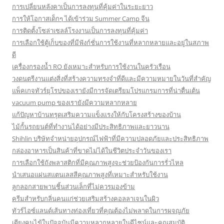
การเปลี่ยนหลังคาเป็นการลงทุนที่คุ้มค่าในระยะยาว
การให้โอกาสเด็กๆ ได้เข้าร่วม Summer Camp จีน
การติดตั้งโซล่าเซลล์โรงงานเป็นการลงทุนที่คุ้มค่า
การเลือกใช้ตู้เก็บของที่มีฟังก์ชั่นการใช้งานที่หลากหลายและอยู่ในสภาพ
ดี
เครื่องกรองน้ำ RO ยังเหมาะสำหรับการใช้งานในครัวเรือน
วงดนตรีงานแต่งสิ่งที่สร้างความทรงจำที่ดีและมีความหมายในวันที่สำคัญ
แพ็คเกจทัวร์ยุโรปของเรายังมีการจัดเตรียมโปรแกรมการที่น่าตื่นเต้น
vacuum pump ของเรายังมีความหลากหลาย
แก้ปัญหาบ้านทรุดเสริมความแข็งแรงให้กับโครงสร้างของบ้าน
ไม้กั้นรถยนต์ที่ทำงานได้อย่างมีประสิทธิภาพและยาวนาน
Shihlin บริษัทจำหน่ายอุปกรณ์ไฟฟ้าที่มีความปลอดภัยและประสิทธิภาพ
กล่องอาหารเป็นสินค้าที่ขาดไม่ได้ในชีวิตประจำวันของเรา
การเลือกใช้ถังพลาสติกที่มีคุณภาพสูงจะช่วยป้องกันการรั่วไหล
นำเสนอแผ่นสแตนเลสสีคุณภาพสูงที่เหมาะสำหรับใช้งาน
ลูกลอกสายพานชิ้นส่วนเล็กที่ไม่ควรมองข้าม
ครีมสำหรับกลิ่นคนแก่ช่วยเสริมสร้างคอลลาเจนในผิว
ทัวร์ไอซ์แลนด์เส้นทางท่องเที่ยวที่คุณต้องไม่พลาดในการผจญภัย
เตียงคนไข้ในปัจจุบันมีความหลากหลายในดีไซน์และคุณสมบัติ