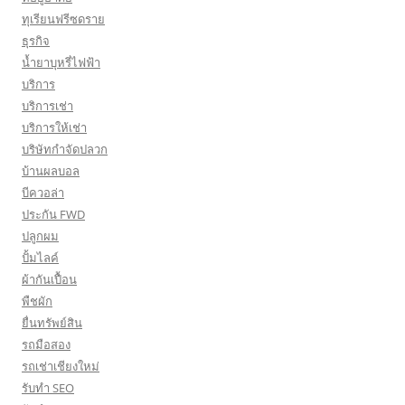
ทุเรียนฟรีซดราย
ธุรกิจ
น้ำยาบุหรี่ไฟฟ้า
บริการ
บริการเช่า
บริการให้เช่า
บริษัทกำจัดปลวก
บ้านผลบอล
บีควอล่า
ประกัน FWD
ปลูกผม
ปั้มไลค์
ผ้ากันเปื้อน
พืชผัก
ยื่นทรัพย์สิน
รถมือสอง
รถเช่าเชียงใหม่
รับทำ SEO