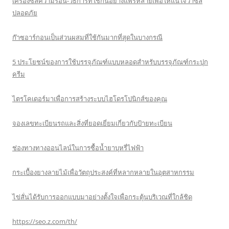
เครื่องซีลความร้อน-วิธีการที่ใช้กันอย่างแพร่หลายเพื่อให้แน่ใจว่าซีล
ปลอดภัย
ก๊าซอาร์กอนเป็นส่วนผสมที่ใช้กันมากที่สุดในบางกรณี
5 ประโยชน์ของการใช้บรรจุภัณฑ์แบบหลอดสำหรับบรรจุภัณฑ์กระปุก
ครีม
ไตรโคเดอร์มาเพื่อการสร้างระบบไฮโดรโปนิกส์ของคุณ
จองเลขทะเบียนรถและสิ่งที่ยอดเยี่ยมเกี่ยวกับป้ายทะเบียน
ช่องทางทางออนไลน์ในการซื้อน้ำยาบุหรี่ไฟฟ้า
กระเบื้องยางลายไม้เพื่อวัตถุประสงค์ที่หลากหลายในอุตสาหกรรม
ไข่สั่นได้รับการออกแบบมาอย่างตั้งใจเพื่อกระตุ้นบริเวณที่ใกล้ชิด
https://seo.z.com/th/