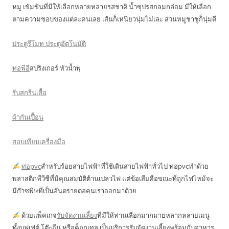
หมู เข้มข้นที่มีให้เลือกหลายหลายรสชาติ น้ำซุปรสกลมกล่อม มีให้เลือก
ตามความชอบของแต่ละคนเลย เส้นก็เหนียวนุ่มไม่เละ ส่วนหมูชาชูก็นุ่มดี
ประตูรีโมท ประตูอัตโนมัติ
ท่อพีอี
สปริงเกอร์ หัวน้ำพุ
รับสกรีนเสื้อ
ผ้ากันเปื้อน
สอบเทียบเครื่องมือ
ท่อpvc
สำหรับร้อยสายไฟฟ้าที่ใช้เดินสายไฟฟ้าทั่วไป ท่อpvcทำด้วย
พลาสติกพีวีซีที่มีคุณสมบัติต้านเปลวไฟ แต่ข้อเสียคือขณะที่ถูกไฟไหม้จะ
มีก๊าซพิษที่เป็นอันตรายต่อคนเราออกมาด้วย
ด้วยแพ็คเกจ
รับจัดงานเลี้ยง
ที่มีให้ท่านเลือกมากมายหลากหลายเมนู
ทั้งบุฟเฟ่ต์ โต๊ะจีน หรือค็อกเทล เป็นบริการรับจัดงานเลี้ยงพร้อมกับอาหาร