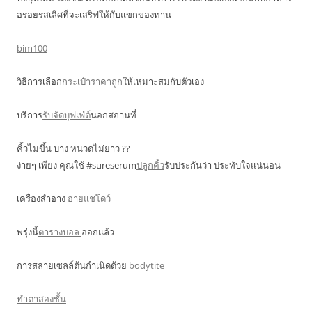
อร่อยรสเลิศที่จะเสริฟให้กับแขกของท่าน
bim100
วิธีการเลือก
กระเป๋าราคาถูก
ให้เหมาะสมกับตัวเอง
บริการ
รับจัดบุฟเฟ่ต์
นอกสถานที่
คิ้วไม่ขึ้น บาง หนวดไม่ยาว ??
ง่ายๆ เพียง คุณใช้ #sureserum
ปลูกคิ้ว
รับประกันว่า ประทับใจแน่นอน
เครื่องสำอาง
อายแชโดว์
พรุ่งนี้
ตารางบอล
ออกแล้ว
การสลายเซลล์ต้นกำเนิดด้วย
bodytite
ทำตาสองชั้น