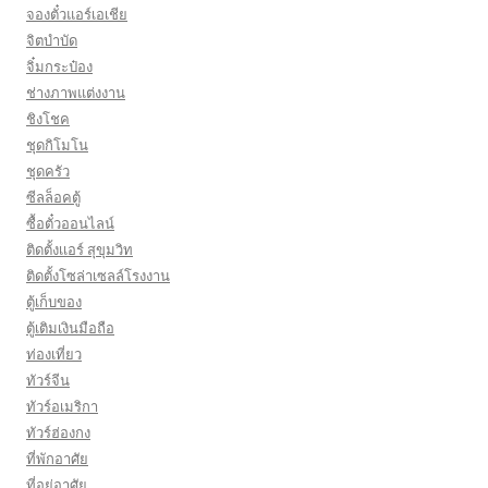
จองตั๋วแอร์เอเชีย
จิตบำบัด
จิ๋มกระป๋อง
ช่างภาพแต่งงาน
ชิงโชค
ชุดกิโมโน
ชุดครัว
ซีลล็อคตู้
ซื้อตั๋วออนไลน์
ติดตั้งเเอร์ สุขุมวิท
ติดตั้งโซล่าเซลล์โรงงาน
ตู้เก็บของ
ตู้เติมเงินมือถือ
ท่องเที่ยว
ทัวร์จีน
ทัวร์อเมริกา
ทัวร์ฮ่องกง
ที่พักอาศัย
ที่อยู่อาศัย