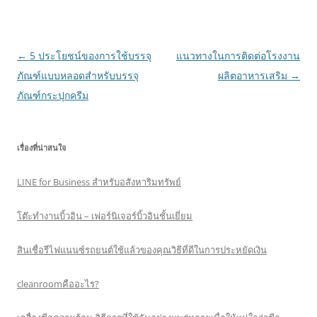
Post
←
5 ประโยชน์ของการใช้บรรจุ
แนวทางในการติดต่อโรงงาน
navigation
ภัณฑ์แบบหลอดสำหรับบรรจุ
ผลิตอาหารเสริม
→
ภัณฑ์กระปุกครีม
เรื่องที่น่าสนใจ
LINE for Business สำหรับอสังหาริมทรัพย์
โต๊ะทำงานบิ้วอิน – เฟอร์นิเจอร์บิ้วอินชั้นเยี่ยม
สินเชื่อรีไฟแนนซ์รถยนต์ใช้แล้วของคุณวิธีที่ดีในการประหยัดเงิน
cleanroomคืออะไร?