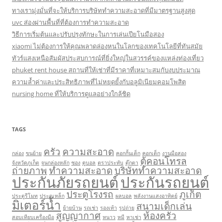
ทางเรามุ่งมั่นที่จะให้บริการบริษัททำความสะอาดที่มีมาตรฐานสูงสุด
uvc ส่องผ่านพื้นที่ที่ต้องการทำความสะอาด
วิธีการเริ่มต้นและปรับปรุงทักษะในการเล่นเปียโนมือสอง
xiaomi ไม่ต้องการให้คุณพลาดล่องหนในโลกของเทคโนโลยีที่ทันสมัย
ทัวร์แสงเหนือสัมผัสประสบการณ์ที่ยิ่งใหญ่ในสวรรค์ของแหล่งท่องเที่ยว
phuket rent house สถานที่ให้เช่าที่มีราคาที่เหมาะสมกับงบประมาณ
ความล้ำค่าและประสิทธิภาพที่ไม่หยุดยั้งกับอลูมิเนียมคอมโพสิต
nursing home ที่ให้บริการดูแลอย่างใกล้ชิด
TAGS
ครัว
ความสะอาด
กล่อง
ขนย้าย
คอกกั้นเด็ก
คอกเด็ก
งานมือสอง
ตู้คอนโทรล
จังหวัดภูเก็ต
จูนกล่องหลัก
ซอง
ดูบอล
ตราประทับ
ตุ๊กตา
ถ่ายภาพ
ทำความสะอาด
บริษัททำความสะอาด
ประกันภัยรถยนต์
ประกันรถยนต์
ประตูโรงรถ
ภูเก็ต
ประตูรีโมท
ประตูเหล็ก
ผลบอล
พลังงานแสงอาทิตย์
มิเตอร์น้ำ
สนามเด็กเล่น
ย้ายบ้าน
รถเช่า
รองเท้า
รูปถ่าย
สูญญากาศ
ห้องครัว
สอบเทียบเครื่องมือ
หนาว
หมี
หาเช่า