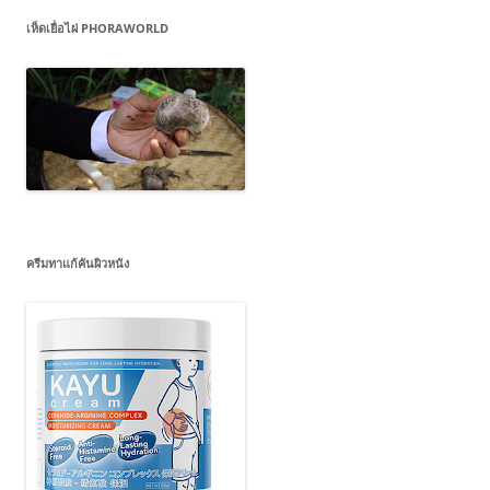
เห็ดเยื่อไผ่ PHORAWORLD
ครีมทาแก้คันผิวหนัง