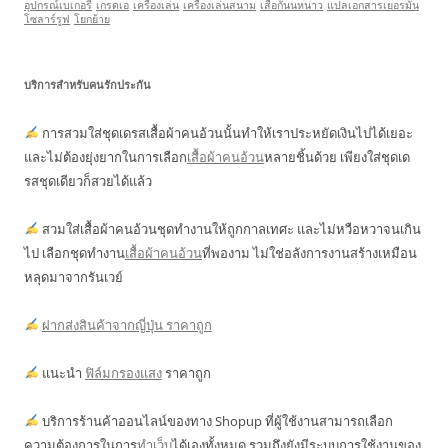
อุปกรณ์เบเกอรี่
เกรดเอ
เครื่องเล่น
เครื่องเล่นสนาม
เสื้อกันนหนาว
แปลเอกสารเยอรมัน
โซลาร์รูฟ
โยกย้าย
บริการสำหรับคนรักประกัน
การสวมใส่ชุดเดรสเสื้อผ้าคนอ้วนนั้นทำให้เราประหยัดเงินไปได้เยอะ
และไม่ต้องยุ่งยากในการเลือก
เสื้อผ้าคนอ้วน
หลายชิ้นด้วย เพียงใส่ชุดเด
รสชุดเดียวก็สวยได้แล้ว
สวมใส่เสื้อผ้าคนอ้วนชุดทำงานให้ถูกกาลเทศะ และไม่หวือหวาจนเกิน
ไป เลือกชุดทำงาน
เสื้อผ้าคนอ้วน
ที่พองาม ไม่ใช่อลังการงานสร้างเหมือน
หลุดมาจากรันเวย์
ฝากส่งสินค้าจากญี่ปุ่น ราคาถูก
แนะนำ
ฟิล์มกรองแสง
ราคาถูก
บริการร้านค้าออนไลน์ของทาง Shopup ที่ผู้ใช้งานสามารถเลือก
ความต้องการในการ
ทำเว็บ
ได้เองทั้งหมด รวมถึงยังมีระบบการใช้งานของ