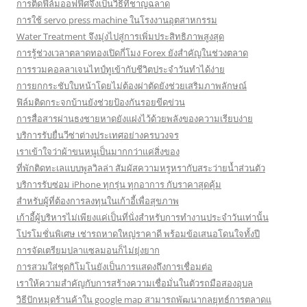
การติดฟิล์มออฟฟิศจึงเป็นวิธีที่ชาญฉลาด
การใช้ servo press machine ในโรงงานอุตสาหกรรม
Water Treatment จึงมุ่งไปสู่การเพิ่มประสิทธิภาพสูงสุด
การรู้ช่วงเวลาตลาดทองเปิดกี่โมง Forex ยังสำคัญในช่วงตลาด
การรวมคอลลาเจนไทป์ทูเข้ากับชีวิตประจำวันทำได้ง่าย
การยกกระชับใบหน้าโดยไม่ต้องผ่าตัดยังช่วยเสริมภาพลักษณ์
ฟิล์มติดกระจกบ้านยังช่วยป้องกันรอยขีดข่วน
การสื่อสารผ่านธงชายหาดยังแฝงไว้ด้วยพลังของความเรียบง่าย
บริการรับยื่นวีซ่าต่างประเทศอย่างครบวงจร
เราเข้าใจว่าผ้าขนหนูเป็นมากกว่าแค่สิ่งของ
ที่พักติดทะเลแบบพูลวิลล่า สัมผัสความหรูหรากับสระว่ายน้ำส่วนตัว
บริการรับซ่อม iPhone ทุกรุ่น ทุกอาการ กับราคาสุดคุ้ม
สำหรับผู้ที่ต้องการลงทุนในเก้าอี้เพื่อสุขภาพ
เก้าอี้ผู้บริหารไม่เพียงแค่เป็นที่นั่งสำหรับการทำงานประจำวันเท่านั้น
โปรโมชั่นพิเศษ เช่ารถหาดใหญ่ราคาดี พร้อมข้อเสนอโดนใจทั้งปี
การจัดเตรียมปลาแซลมอนก็ไม่ยุ่งยาก
การสวมใส่ชุดกิโมโนยังเป็นการแสดงถึงการเชื่อมต่อ
เราให้ความสำคัญกับการสร้างความเชื่อมั่นในตัวรถมือสองอุบล
วิธีปักหมุดร้านค้าใน google map สามารถพัฒนากลยุทธ์การตลาดแ