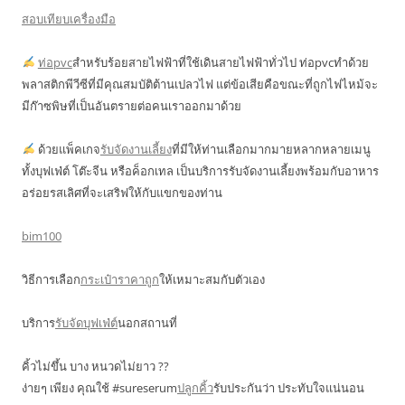
สอบเทียบเครื่องมือ
ท่อpvc
สำหรับร้อยสายไฟฟ้าที่ใช้เดินสายไฟฟ้าทั่วไป ท่อpvcทำด้วย
พลาสติกพีวีซีที่มีคุณสมบัติต้านเปลวไฟ แต่ข้อเสียคือขณะที่ถูกไฟไหม้จะ
มีก๊าซพิษที่เป็นอันตรายต่อคนเราออกมาด้วย
ด้วยแพ็คเกจ
รับจัดงานเลี้ยง
ที่มีให้ท่านเลือกมากมายหลากหลายเมนู
ทั้งบุฟเฟ่ต์ โต๊ะจีน หรือค็อกเทล เป็นบริการรับจัดงานเลี้ยงพร้อมกับอาหาร
อร่อยรสเลิศที่จะเสริฟให้กับแขกของท่าน
bim100
วิธีการเลือก
กระเป๋าราคาถูก
ให้เหมาะสมกับตัวเอง
บริการ
รับจัดบุฟเฟ่ต์
นอกสถานที่
คิ้วไม่ขึ้น บาง หนวดไม่ยาว ??
ง่ายๆ เพียง คุณใช้ #sureserum
ปลูกคิ้ว
รับประกันว่า ประทับใจแน่นอน