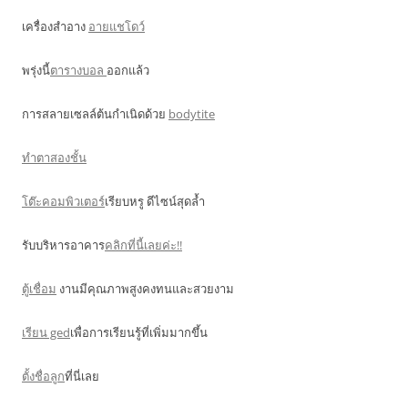
เครื่องสำอาง
อายแชโดว์
พรุ่งนี้
ตารางบอล
ออกแล้ว
การสลายเซลล์ต้นกำเนิดด้วย
bodytite
ทำตาสองชั้น
โต๊ะคอมพิวเตอร์
เรียบหรู ดีไซน์สุดล้ำ
รับบริหารอาคาร
คลิกที่นี้เลยค่ะ!!
ตู้เชื่อม
งานมีคุณภาพสูงคงทนและสวยงาม
เรียน ged
เพื่อการเรียนรู้ที่เพิ่มมากขึ้น
ตั้งชื่อลูก
ที่นี่เลย