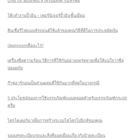
LINE for Business สำหรับอสังหาริมทรัพย์
โต๊ะทำงานบิ้วอิน – เฟอร์นิเจอร์บิ้วอินชั้นเยี่ยม
สินเชื่อรีไฟแนนซ์รถยนต์ใช้แล้วของคุณวิธีที่ดีในการประหยัดเงิน
cleanroomคืออะไร?
เครื่องซีลความร้อน-วิธีการที่ใช้กันอย่างแพร่หลายเพื่อให้แน่ใจว่าซีล
ปลอดภัย
ก๊าซอาร์กอนเป็นส่วนผสมที่ใช้กันมากที่สุดในบางกรณี
5 ประโยชน์ของการใช้บรรจุภัณฑ์แบบหลอดสำหรับบรรจุภัณฑ์กระปุก
ครีม
ไตรโคเดอร์มาเพื่อการสร้างระบบไฮโดรโปนิกส์ของคุณ
จองเลขทะเบียนรถและสิ่งที่ยอดเยี่ยมเกี่ยวกับป้ายทะเบียน