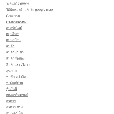
วงดนตรีงานแต่ง
วิธีปักหมุดร้านค้าใน google map
ศัลยกรรม
ศาลพระพรหม
สปอร์ตไลท์
สมุนไพร
สัมนาบ้าน
สินค้า
สินค้านำเข้า
สินค้ามือสอง
สินค้าและบริการ
สุขภาพ
หอพัก ม.รังสิต
หาเงินกู้ด่วน
หุ้นวันนี้
อสังหาริมทรัพย์
อาหาร
อาหารเสริม
อินเทอร์เน็ต