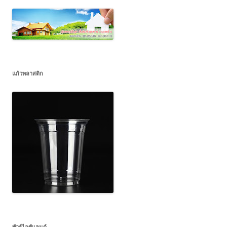
แก้วพลาสติก
ทัวร์ไอซ์แลนด์