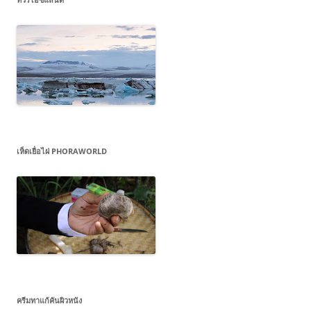
เห็ดเยื่อไผ่ PHORAWORLD
ครีมทาแก้คันผิวหนัง