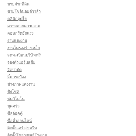
ขายฝากที่ดิน
ขายโซลินอยด์วาล์ว
คลินิกดูดไข
ความสวยความงาม
คอนกรีตอัดแรง
งานแต่งงาน
งานโครงสร้างเหล็ก
จดทะเบียนบริษัทฟรี
จองตั๋วแอร์เอเชีย
จิตบำบัด
จิ๋มกระป๋อง
ช่างภาพแต่งงาน
ชิงโชค
ชุดกิโมโน
ชุดครัว
ซีลล็อคตู้
ซื้อตั๋วออนไลน์
ติดตั้งเเอร์ สุขุมวิท
ติดตั้งโซล่าเซลล์โรงงาน