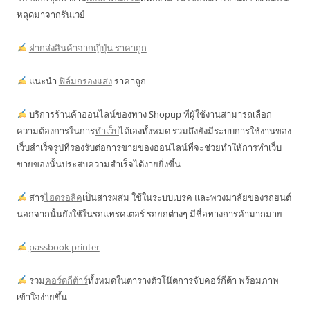
หลุดมาจากรันเวย์
ฝากส่งสินค้าจากญี่ปุ่น ราคาถูก
แนะนำ
ฟิล์มกรองแสง
ราคาถูก
บริการร้านค้าออนไลน์ของทาง Shopup ที่ผู้ใช้งานสามารถเลือก
ความต้องการในการ
ทำเว็บ
ได้เองทั้งหมด รวมถึงยังมีระบบการใช้งานของ
เว็บสำเร็จรูปที่รองรับต่อการขายของออนไลน์ที่จะช่วยทำให้การทำเว็บ
ขายของนั้นประสบความสำเร็จได้ง่ายยิ่งขึ้น
สาร
ไฮดรอลิค
เป็นสารผสม ใช้ในระบบเบรค และพวงมาลัยของรถยนต์
นอกจากนั้นยังใช้ในรถแทรคเตอร์ รถยกต่างๆ มีชื่อทางการค้ามากมาย
passbook printer
รวม
คอร์ดกีต้าร์
ทั้งหมดในตารางตัวโน๊ตการจับคอร์กีต้า พร้อมภาพ
เข้าใจง่ายขึ้น