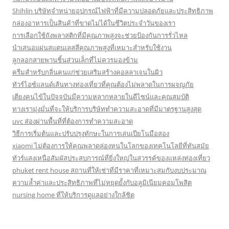
Shihlin บริษัทจำหน่ายอุปกรณ์ไฟฟ้าที่มีความปลอดภัยและประสิทธิภาพ
กล่องอาหารเป็นสินค้าที่ขาดไม่ได้ในชีวิตประจำวันของเรา
การเลือกใช้ถังพลาสติกที่มีคุณภาพสูงจะช่วยป้องกันการรั่วไหล
นำเสนอแผ่นสแตนเลสสีคุณภาพสูงที่เหมาะสำหรับใช้งาน
ลูกลอกสายพานชิ้นส่วนเล็กที่ไม่ควรมองข้าม
ครีมสำหรับกลิ่นคนแก่ช่วยเสริมสร้างคอลลาเจนในผิว
ทัวร์ไอซ์แลนด์เส้นทางท่องเที่ยวที่คุณต้องไม่พลาดในการผจญภัย
เตียงคนไข้ในปัจจุบันมีความหลากหลายในดีไซน์และคุณสมบัติ
ทางเรามุ่งมั่นที่จะให้บริการบริษัททำความสะอาดที่มีมาตรฐานสูงสุด
uvc ส่องผ่านพื้นที่ที่ต้องการทำความสะอาด
วิธีการเริ่มต้นและปรับปรุงทักษะในการเล่นเปียโนมือสอง
xiaomi ไม่ต้องการให้คุณพลาดล่องหนในโลกของเทคโนโลยีที่ทันสมัย
ทัวร์แสงเหนือสัมผัสประสบการณ์ที่ยิ่งใหญ่ในสวรรค์ของแหล่งท่องเที่ยว
phuket rent house สถานที่ให้เช่าที่มีราคาที่เหมาะสมกับงบประมาณ
ความล้ำค่าและประสิทธิภาพที่ไม่หยุดยั้งกับอลูมิเนียมคอมโพสิต
nursing home ที่ให้บริการดูแลอย่างใกล้ชิด