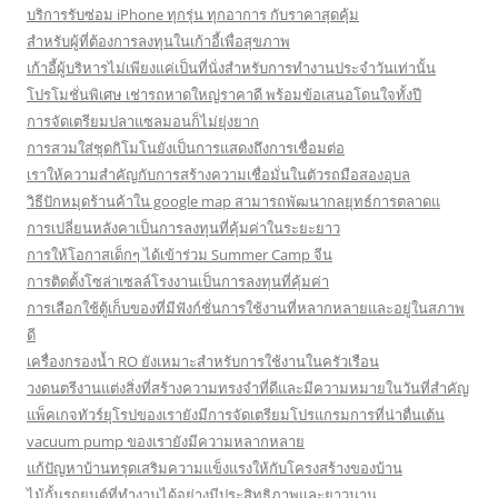
บริการรับซ่อม iPhone ทุกรุ่น ทุกอาการ กับราคาสุดคุ้ม
สำหรับผู้ที่ต้องการลงทุนในเก้าอี้เพื่อสุขภาพ
เก้าอี้ผู้บริหารไม่เพียงแค่เป็นที่นั่งสำหรับการทำงานประจำวันเท่านั้น
โปรโมชั่นพิเศษ เช่ารถหาดใหญ่ราคาดี พร้อมข้อเสนอโดนใจทั้งปี
การจัดเตรียมปลาแซลมอนก็ไม่ยุ่งยาก
การสวมใส่ชุดกิโมโนยังเป็นการแสดงถึงการเชื่อมต่อ
เราให้ความสำคัญกับการสร้างความเชื่อมั่นในตัวรถมือสองอุบล
วิธีปักหมุดร้านค้าใน google map สามารถพัฒนากลยุทธ์การตลาดแ
การเปลี่ยนหลังคาเป็นการลงทุนที่คุ้มค่าในระยะยาว
การให้โอกาสเด็กๆ ได้เข้าร่วม Summer Camp จีน
การติดตั้งโซล่าเซลล์โรงงานเป็นการลงทุนที่คุ้มค่า
การเลือกใช้ตู้เก็บของที่มีฟังก์ชั่นการใช้งานที่หลากหลายและอยู่ในสภาพ
ดี
เครื่องกรองน้ำ RO ยังเหมาะสำหรับการใช้งานในครัวเรือน
วงดนตรีงานแต่งสิ่งที่สร้างความทรงจำที่ดีและมีความหมายในวันที่สำคัญ
แพ็คเกจทัวร์ยุโรปของเรายังมีการจัดเตรียมโปรแกรมการที่น่าตื่นเต้น
vacuum pump ของเรายังมีความหลากหลาย
แก้ปัญหาบ้านทรุดเสริมความแข็งแรงให้กับโครงสร้างของบ้าน
ไม้กั้นรถยนต์ที่ทำงานได้อย่างมีประสิทธิภาพและยาวนาน