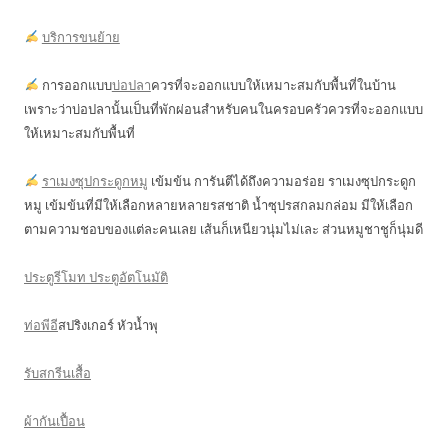
บริการขนย้าย
การออกแบบ
บ่อปลา
ควรที่จะออกแบบให้เหมาะสมกับพื้นที่ในบ้าน
เพราะว่าบ่อปลานั้นเป็นที่พักผ่อนสำหรับคนในครอบครัวควรที่จะออกแบบ
ให้เหมาะสมกับพื้นที่
ราเมงซุปกระดูกหมู
เข้มข้น การันตีได้ถึงความอร่อย ราเมงซุปกระดูก
หมู เข้มข้นที่มีให้เลือกหลายหลายรสชาติ น้ำซุปรสกลมกล่อม มีให้เลือก
ตามความชอบของแต่ละคนเลย เส้นก็เหนียวนุ่มไม่เละ ส่วนหมูชาชูก็นุ่มดี
ประตูรีโมท ประตูอัตโนมัติ
ท่อพีอี
สปริงเกอร์ หัวน้ำพุ
รับสกรีนเสื้อ
ผ้ากันเปื้อน