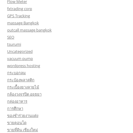
Flow Meter
fxtrading corp
GPS Tracking
massage Bangkok
outcall massage bangkok
SEO
tsurumi
Uncategorized
vacuum pump
wordpress hosting
กระบอกลม
กระป๋องพลาสติก
กระเบื้องยางลายไม้
กล้องวงจรปิด อยุธยา
กล่องอาหาร
การศึกษา
ของชำร่วยงานแต่ง
ขายคอนโด
ขายที่ดิน เชียงใหม่