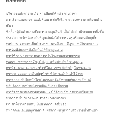
RECENT POSTS
บริการขนส่งทางรถ-เรือ ทางเลือกที่คุ้มค่า ครบวงจร
การเลือกแพคเกจงานแต่งที่เหมาะสมจึงไม่ควรมองแค่ราคาเพียงอย่าง
เดียว
ซีลล็อคตู้สินค้าพลาสติกการควบคุมสินค้าเป็นไปอย่างมีระบบมากยิ่งขึ้น
ประสบการณ์เหนือระดับที่คุณสัมผัสได้จากรถหรูพร้อมคนขับภูเก็ต
Wellness Center เป็นคำตอบของคนที่อยากมีสุขภาพดีในระยะยาว
การติดฟิล์มออฟฟิศจึงเป็นวิธีที่ชาญฉลาด
การใช้ servo press machine ในโรงงานอุตสาหกรรม
Water Treatment จึงมุ่งไปสู่การเพิ่มประสิทธิภาพสูงสุด
การรู้ช่วงเวลาตลาดทองเปิดกี่โมง Forex ยังสำคัญในช่วงตลาด
การรวมคอลลาเจนไทป์ทูเข้ากับชีวิตประจำวันทำได้ง่าย
การยกกระชับใบหน้าโดยไม่ต้องผ่าตัดยังช่วยเสริมภาพลักษณ์
ฟิล์มติดกระจกบ้านยังช่วยป้องกันรอยขีดข่วน
การสื่อสารผ่านธงชายหาดยังแฝงไว้ด้วยพลังของความเรียบง่าย
บริการรับยื่นวีซ่าต่างประเทศอย่างครบวงจร
เราเข้าใจว่าผ้าขนหนูเป็นมากกว่าแค่สิ่งของ
ที่พักติดทะเลแบบพูลวิลล่า สัมผัสความหรูหรากับสระว่ายน้ำส่วนตัว