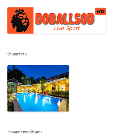
บ้านพักหัวหิน
กำหนดการซ่อมบ้านเก่า