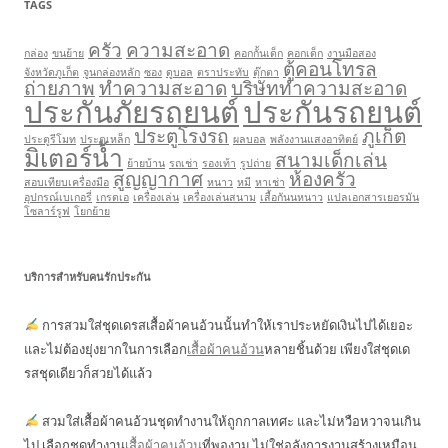
TAGS
ครัว
ความสะอาด
กล่อง
ขนย้าย
คอกกั้นเด็ก
คอกเด็ก
งานมือสอง
ตู้คอนโทรล
จังหวัดภูเก็ต
จูนกล่องหลัก
ซอง
ดูบอล
ตราประทับ
ตุ๊กตา
ถ่ายภาพ
ทำความสะอาด
บริษัททำความสะอาด
ประกันภัยรถยนต์
ประกันรถยนต์
ประตูโรงรถ
ภูเก็ต
ประตูรีโมท
ประตูเหล็ก
ผลบอล
พลังงานแสงอาทิตย์
มิเตอร์น้ำ
สนามเด็กเล่น
ย้ายบ้าน
รถเช่า
รองเท้า
รูปถ่าย
สูญญากาศ
ห้องครัว
สอบเทียบเครื่องมือ
หนาว
หมี
หาเช่า
อุปกรณ์เบเกอรี่
เกรดเอ
เครื่องเล่น
เครื่องเล่นสนาม
เสื้อกันนหนาว
แปลเอกสารเยอรมัน
โซลาร์รูฟ
โยกย้าย
บริการสำหรับคนรักประกัน
การสวมใส่ชุดเดรสเสื้อผ้าคนอ้วนนั้นทำให้เราประหยัดเงินไปได้เยอะ
และไม่ต้องยุ่งยากในการเลือก
เสื้อผ้าคนอ้วน
หลายชิ้นด้วย เพียงใส่ชุดเด
รสชุดเดียวก็สวยได้แล้ว
สวมใส่เสื้อผ้าคนอ้วนชุดทำงานให้ถูกกาลเทศะ และไม่หวือหวาจนเกิน
ไป เลือกชุดทำงาน
เสื้อผ้าคนอ้วน
ที่พองาม ไม่ใช่อลังการงานสร้างเหมือน