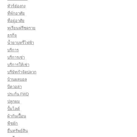
ทัวร์ฮ่องกง
ที่พักอาศัย
ที่อยู่อาศัย
ทุเรียนฟรีซดราย
ธุรกิจ
น้ำยาบุหรี่ไฟฟ้า
บริการ
บริการเช่า
บริการให้เช่า
บริษัทกำจัดปลวก
บ้านผลบอล
บีควอล่า
ประกัน FWD
ปลูกผม
ปั้มไลค์
ผ้ากันเปื้อน
พืชผัก
ยื่นทรัพย์สิน