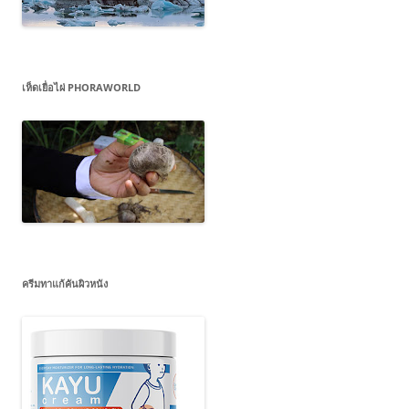
เห็ดเยื่อไผ่ PHORAWORLD
ครีมทาแก้คันผิวหนัง