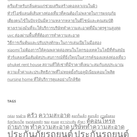
ครีมสำหรับกลิ่นคนแก่ช่วยเสริมสร้างคอลลาเจนในผิว
ทัวร์ไอซ์แลนด์เส้นทางท่องเที่ยวที่คุณต้องไม่พลาดในการผจญภัย
เตียงคนไข้ในปัจจุบันมีความหลากหลายในดีไซน์และคุณสมบัติ
ทางเรามุ่งมั่นที่จะให้บริการบริษัททำความสะอาดที่มีมาตรฐานสูงสุด
uvc ส่องผ่านพื้นที่ที่ต้องการทำความสะอาด
วิธีการเริ่มต้นและปรับปรุงทักษะในการเล่นเปียโนมือสอง
xiaomi ไม่ต้องการให้คุณพลาดล่องหนในโลกของเทคโนโลยีที่ทันสมัย
ทัวร์แสงเหนือสัมผัสประสบการณ์ที่ยิ่งใหญ่ในสวรรค์ของแหล่งท่องเที่ยว
phuket rent house สถานที่ให้เช่าที่มีราคาที่เหมาะสมกับงบประมาณ
ความล้ำค่าและประสิทธิภาพที่ไม่หยุดยั้งกับอลูมิเนียมคอมโพสิต
nursing home ที่ให้บริการดูแลอย่างใกล้ชิด
TAGS
ครัว
ความสะอาด
กล่อง
ขนย้าย
คอกกั้นเด็ก
คอกเด็ก
งานมือสอง
ตู้คอนโทรล
จังหวัดภูเก็ต
จูนกล่องหลัก
ซอง
ดูบอล
ตราประทับ
ตุ๊กตา
ถ่ายภาพ
ทำความสะอาด
บริษัททำความสะอาด
ประกันภัยรถยนต์
ประกันรถยนต์