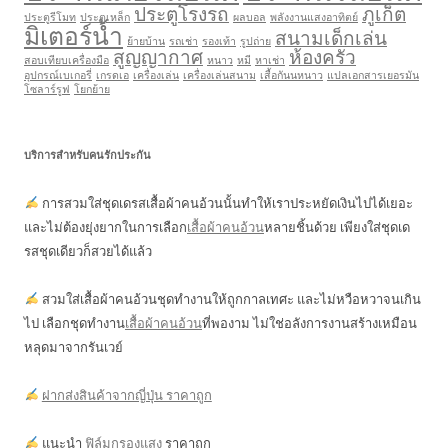
ประตูโรงรถ
ภูเก็ต
ประตูรีโมท
ประตูเหล็ก
ผลบอล
พลังงานแสงอาทิตย์
มิเตอร์น้ำ
สนามเด็กเล่น
ย้ายบ้าน
รถเช่า
รองเท้า
รูปถ่าย
สูญญากาศ
ห้องครัว
สอบเทียบเครื่องมือ
หนาว
หมี
หาเช่า
อุปกรณ์เบเกอรี่
เกรดเอ
เครื่องเล่น
เครื่องเล่นสนาม
เสื้อกันนหนาว
แปลเอกสารเยอรมัน
โซลาร์รูฟ
โยกย้าย
บริการสำหรับคนรักประกัน
การสวมใส่ชุดเดรสเสื้อผ้าคนอ้วนนั้นทำให้เราประหยัดเงินไปได้เยอะ
และไม่ต้องยุ่งยากในการเลือก
เสื้อผ้าคนอ้วน
หลายชิ้นด้วย เพียงใส่ชุดเด
รสชุดเดียวก็สวยได้แล้ว
สวมใส่เสื้อผ้าคนอ้วนชุดทำงานให้ถูกกาลเทศะ และไม่หวือหวาจนเกิน
ไป เลือกชุดทำงาน
เสื้อผ้าคนอ้วน
ที่พองาม ไม่ใช่อลังการงานสร้างเหมือน
หลุดมาจากรันเวย์
ฝากส่งสินค้าจากญี่ปุ่น ราคาถูก
แนะนำ
ฟิล์มกรองแสง
ราคาถูก