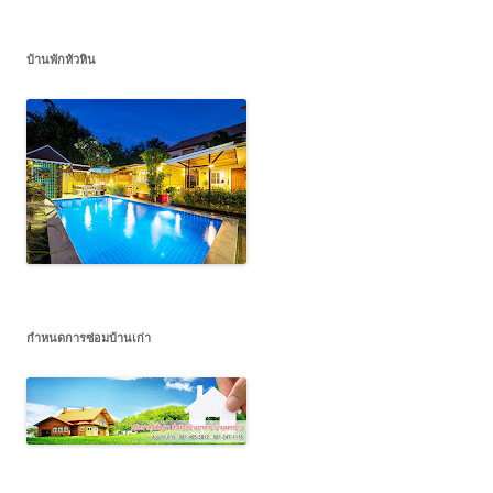
บ้านพักหัวหิน
กำหนดการซ่อมบ้านเก่า