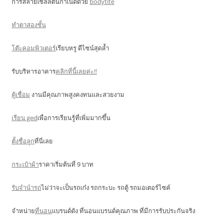
การสลายเซลล์ต้นกำเนิดด้วย
bodytite
ทำตาสองชั้น
โต๊ะคอมพิวเตอร์
เรียบหรู ดีไซน์สุดล้ำ
รับบริหารอาคาร
คลิกที่นี้เลยค่ะ!!
ตู้เชื่อม
งานมีคุณภาพสูงคงทนและสวยงาม
เรียน ged
เพื่อการเรียนรู้ที่เพิ่มมากขึ้น
ตั้งชื่อลูก
ที่นี่เลย
กระเป๋าผ้า
ราคาเริ่มต้นที่ 9 บาท
รับจำนำรถ
ไม่ว่าจะเป็นรถเก๋ง รถกระบะ รถตู้ รถมอเตอร์ไซค์
จำหน่าย
ที่นอน
แบรนด์ดัง ที่นอนแบรนด์คุณภาพ ที่มีการรับประกันจริง