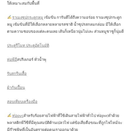
ให้เหมาะสมกับพื้นที่
ราเมงซุปกระดูกหมู
เข้มข้น การันตีได้ถึงความอร่อย ราเมงซุปกระดูก
หมู เข้มข้นที่มีให้เลือกหลายหลายรสชาติ น้ำซุปรสกลมกล่อม มีให้เลือก
ตามความชอบของแต่ละคนเลย เส้นก็เหนียวนุ่มไม่เละ ส่วนหมูชาชูก็นุ่มดี
ประตูรีโมท ประตูอัตโนมัติ
ท่อพีอี
สปริงเกอร์ หัวน้ำพุ
รับสกรีนเสื้อ
ผ้ากันเปื้อน
สอบเทียบเครื่องมือ
ท่อpvc
สำหรับร้อยสายไฟฟ้าที่ใช้เดินสายไฟฟ้าทั่วไป ท่อpvcทำด้วย
พลาสติกพีวีซีที่มีคุณสมบัติต้านเปลวไฟ แต่ข้อเสียคือขณะที่ถูกไฟไหม้จะ
มีก๊าซพิษที่เป็นอันตรายต่อคนเราออกมาด้วย