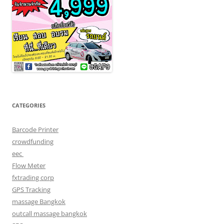
CATEGORIES
Barcode Printer
crowdfunding
eec
Flow Meter
fxtrading corp
GPS Tracking
massage Bangkok
outcall massage bangkok