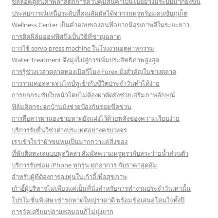
ซีลล็อคตู้สินค้าพลาสติกการควบคุมสินค้าเป็นไปอย่างมีระบบมากยิ่งขึ้น
ประสบการณ์เหนือระดับที่คุณสัมผัสได้จากรถหรูพร้อมคนขับภูเก็ต
Wellness Center เป็นคำตอบของคนที่อยากมีสุขภาพดีในระยะยาว
การติดฟิล์มออฟฟิศจึงเป็นวิธีที่ชาญฉลาด
การใช้ servo press machine ในโรงงานอุตสาหกรรม
Water Treatment จึงมุ่งไปสู่การเพิ่มประสิทธิภาพสูงสุด
การรู้ช่วงเวลาตลาดทองเปิดกี่โมง Forex ยังสำคัญในช่วงตลาด
การรวมคอลลาเจนไทป์ทูเข้ากับชีวิตประจำวันทำได้ง่าย
การยกกระชับใบหน้าโดยไม่ต้องผ่าตัดยังช่วยเสริมภาพลักษณ์
ฟิล์มติดกระจกบ้านยังช่วยป้องกันรอยขีดข่วน
การสื่อสารผ่านธงชายหาดยังแฝงไว้ด้วยพลังของความเรียบง่าย
บริการรับยื่นวีซ่าต่างประเทศอย่างครบวงจร
เราเข้าใจว่าผ้าขนหนูเป็นมากกว่าแค่สิ่งของ
ที่พักติดทะเลแบบพูลวิลล่า สัมผัสความหรูหรากับสระว่ายน้ำส่วนตัว
บริการรับซ่อม iPhone ทุกรุ่น ทุกอาการ กับราคาสุดคุ้ม
สำหรับผู้ที่ต้องการลงทุนในเก้าอี้เพื่อสุขภาพ
เก้าอี้ผู้บริหารไม่เพียงแค่เป็นที่นั่งสำหรับการทำงานประจำวันเท่านั้น
โปรโมชั่นพิเศษ เช่ารถหาดใหญ่ราคาดี พร้อมข้อเสนอโดนใจทั้งปี
การจัดเตรียมปลาแซลมอนก็ไม่ยุ่งยาก