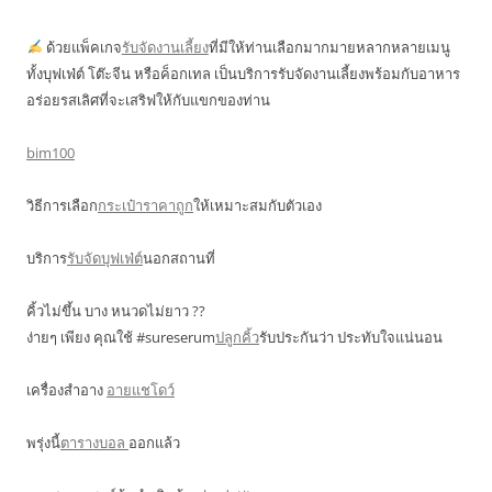
ด้วยแพ็คเกจ
รับจัดงานเลี้ยง
ที่มีให้ท่านเลือกมากมายหลากหลายเมนู
ทั้งบุฟเฟ่ต์ โต๊ะจีน หรือค็อกเทล เป็นบริการรับจัดงานเลี้ยงพร้อมกับอาหาร
อร่อยรสเลิศที่จะเสริฟให้กับแขกของท่าน
bim100
วิธีการเลือก
กระเป๋าราคาถูก
ให้เหมาะสมกับตัวเอง
บริการ
รับจัดบุฟเฟ่ต์
นอกสถานที่
คิ้วไม่ขึ้น บาง หนวดไม่ยาว ??
ง่ายๆ เพียง คุณใช้ #sureserum
ปลูกคิ้ว
รับประกันว่า ประทับใจแน่นอน
เครื่องสำอาง
อายแชโดว์
พรุ่งนี้
ตารางบอล
ออกแล้ว