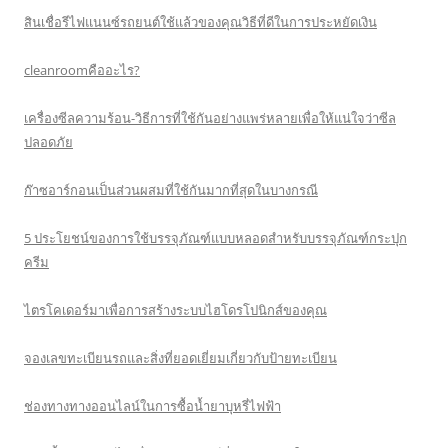
สินเชื่อรีไฟแนนซ์รถยนต์ใช้แล้วของคุณวิธีที่ดีในการประหยัดเงิน
cleanroomคืออะไร?
เครื่องซีลความร้อน-วิธีการที่ใช้กันอย่างแพร่หลายเพื่อให้แน่ใจว่าซีล
ปลอดภัย
ก๊าซอาร์กอนเป็นส่วนผสมที่ใช้กันมากที่สุดในบางกรณี
5 ประโยชน์ของการใช้บรรจุภัณฑ์แบบหลอดสำหรับบรรจุภัณฑ์กระปุก
ครีม
ไตรโคเดอร์มาเพื่อการสร้างระบบไฮโดรโปนิกส์ของคุณ
จองเลขทะเบียนรถและสิ่งที่ยอดเยี่ยมเกี่ยวกับป้ายทะเบียน
ช่องทางทางออนไลน์ในการซื้อน้ำยาบุหรี่ไฟฟ้า