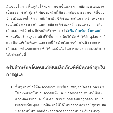
มันช่วยในการฟื้นฟูผิวให้คงความชุ่มชื้นและความยืดหยุ่นได้อย่าง
เป็นธรรมชาติ สูตรพิเศษของครีมนี้มีส่วนผสมจากธรรมชาติที่ช่วย
บำรุงผิวอย่างล้ำลึก รวมถึงวิตามินซีที่ช่วยกระตุ้นการสร้างคอลลา
เจนในผิว และสารต้านอนุมูลอิสระที่ช่วยลดริ้วรอยและอาการผิว
เสื่อมสภาพได้อย่างมีประสิทธิภาพ การใช้
ครีมสำหรับกลิ่นคนแก่
ช่วยเสริมสร้างสุขภาพผิวที่ดีขึ้นอย่างเห็นได้ชัด ทำให้ผิวดูอ่อนเยาว์
และมีเสน่ห์เป็นพิเศษ นอกจากนี้ยังช่วยในการป้องกันผิวจากการ
เสื่อมสภาพในระยะยาว ทำให้คุณมั่นใจในการแสดงออกของตัวเอง
ได้อย่างเต็มที่
ครีมสำหรับกลิ่นคนแก่เป็นผลิตภัณฑ์ที่มีคุณค่าสูงใน
การดูแล
ฟื้นฟูผิวหน้าให้คงความอ่อนเยาว์และสมบูรณ์ตลอดเวลา ผิว
ในวัยที่มากขึ้นมักมีความแห้งและขาดคอลลาเจนทำให้เสีย
สภาพลง เพราะฉะนั้น ครีมสำหรับกลิ่นคนแก่ถูกออกแบบมา
เพื่อช่วยฟื้นฟูและปกป้องผิวให้ได้ในทุกสถานการณ์ สูตรพิเศษ
ของครีมนี้ประกอบด้วยสารสกัดจากธรรมชาติที่ช่วยบำรุง