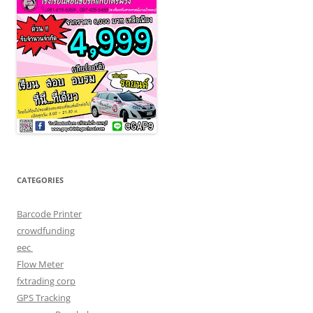
CATEGORIES
Barcode Printer
crowdfunding
eec
Flow Meter
fxtrading corp
GPS Tracking