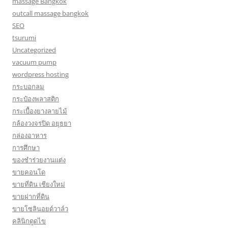
massage Bangkok
outcall massage bangkok
SEO
tsurumi
Uncategorized
vacuum pump
wordpress hosting
กระบอกลม
กระป๋องพลาสติก
กระเบื้องยางลายไม้
กล้องวงจรปิด อยุธยา
กล่องอาหาร
การศึกษา
ของชำร่วยงานแต่ง
ขายคอนโด
ขายที่ดิน เชียงใหม่
ขายฝากที่ดิน
ขายโซลินอยด์วาล์ว
คลินิกดูดไข