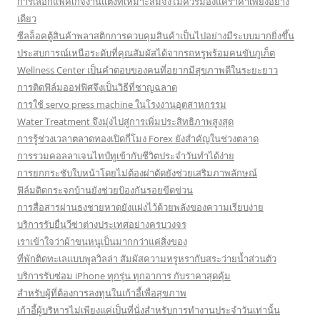
การเลือกแพคเกจงานแต่งที่เหมาะสมจึงไม่ควรมองแค่ราคาเพียงอย่าง
เดียว
ซีลล็อคตู้สินค้าพลาสติกการควบคุมสินค้าเป็นไปอย่างมีระบบมากยิ่งขึ้น
ประสบการณ์เหนือระดับที่คุณสัมผัสได้จากรถหรูพร้อมคนขับภูเก็ต
Wellness Center เป็นคำตอบของคนที่อยากมีสุขภาพดีในระยะยาว
การติดฟิล์มออฟฟิศจึงเป็นวิธีที่ชาญฉลาด
การใช้ servo press machine ในโรงงานอุตสาหกรรม
Water Treatment จึงมุ่งไปสู่การเพิ่มประสิทธิภาพสูงสุด
การรู้ช่วงเวลาตลาดทองเปิดกี่โมง Forex ยังสำคัญในช่วงตลาด
การรวมคอลลาเจนไทป์ทูเข้ากับชีวิตประจำวันทำได้ง่าย
การยกกระชับใบหน้าโดยไม่ต้องผ่าตัดยังช่วยเสริมภาพลักษณ์
ฟิล์มติดกระจกบ้านยังช่วยป้องกันรอยขีดข่วน
การสื่อสารผ่านธงชายหาดยังแฝงไว้ด้วยพลังของความเรียบง่าย
บริการรับยื่นวีซ่าต่างประเทศอย่างครบวงจร
เราเข้าใจว่าผ้าขนหนูเป็นมากกว่าแค่สิ่งของ
ที่พักติดทะเลแบบพูลวิลล่า สัมผัสความหรูหรากับสระว่ายน้ำส่วนตัว
บริการรับซ่อม iPhone ทุกรุ่น ทุกอาการ กับราคาสุดคุ้ม
สำหรับผู้ที่ต้องการลงทุนในเก้าอี้เพื่อสุขภาพ
เก้าอี้ผู้บริหารไม่เพียงแค่เป็นที่นั่งสำหรับการทำงานประจำวันเท่านั้น