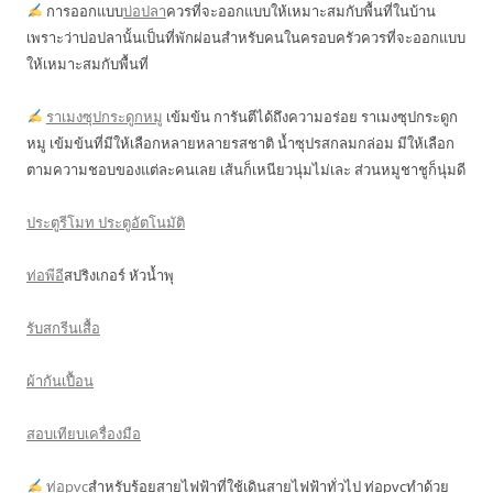
การออกแบบ
บ่อปลา
ควรที่จะออกแบบให้เหมาะสมกับพื้นที่ในบ้าน
เพราะว่าบ่อปลานั้นเป็นที่พักผ่อนสำหรับคนในครอบครัวควรที่จะออกแบบ
ให้เหมาะสมกับพื้นที่
ราเมงซุปกระดูกหมู
เข้มข้น การันตีได้ถึงความอร่อย ราเมงซุปกระดูก
หมู เข้มข้นที่มีให้เลือกหลายหลายรสชาติ น้ำซุปรสกลมกล่อม มีให้เลือก
ตามความชอบของแต่ละคนเลย เส้นก็เหนียวนุ่มไม่เละ ส่วนหมูชาชูก็นุ่มดี
ประตูรีโมท ประตูอัตโนมัติ
ท่อพีอี
สปริงเกอร์ หัวน้ำพุ
รับสกรีนเสื้อ
ผ้ากันเปื้อน
สอบเทียบเครื่องมือ
ท่อpvc
สำหรับร้อยสายไฟฟ้าที่ใช้เดินสายไฟฟ้าทั่วไป ท่อpvcทำด้วย