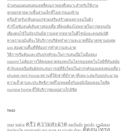
นำเสนอแผ่นสแตนเลสสีคุณภาพสูงที่เหมาะสำหรับใช้งาน
ลูกลอกสายพานชิ้นส่วนเล็กที่ไม่ควรมองข้าม
ครีมสำหรับกลิ่นคนแก่ช่วยเสริมสร้างคอลลาเจนในผิว
ทัวร์ไอซ์แลนด์เส้นทางท่องเที่ยวที่คุณต้องไม่พลาดในการผจญภัย
เตียงคนไข้ในปัจจุบันมีความหลากหลายในดีไซน์และคุณสมบัติ
ทางเรามุ่งมั่นที่จะให้บริการบริษัททำความสะอาดที่มีมาตรฐานสูงสุด
uvc ส่องผ่านพื้นที่ที่ต้องการทำความสะอาด
วิธีการเริ่มต้นและปรับปรุงทักษะในการเล่นเปียโนมือสอง
xiaomi ไม่ต้องการให้คุณพลาดล่องหนในโลกของเทคโนโลยีที่ทันสมัย
ทัวร์แสงเหนือสัมผัสประสบการณ์ที่ยิ่งใหญ่ในสวรรค์ของแหล่งท่องเที่ยว
phuket rent house สถานที่ให้เช่าที่มีราคาที่เหมาะสมกับงบประมาณ
ความล้ำค่าและประสิทธิภาพที่ไม่หยุดยั้งกับอลูมิเนียมคอมโพสิต
nursing home ที่ให้บริการดูแลอย่างใกล้ชิด
TAGS
ครัว
ความสะอาด
กล่อง
ขนย้าย
คอกกั้นเด็ก
คอกเด็ก
งานมือสอง
ตู้คอนโทรล
จังหวัดภูเก็ต
จูนกล่องหลัก
ซอง
ดูบอล
ตราประทับ
ตุ๊กตา