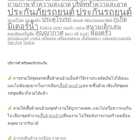
ถ่ายภาพ
ทำความสะอาด
บริษัททำความสะอาด
ประกันภัยรถยนต์
ประกันรถยนต์
ประตูโรงรถ
ภูเก็ต
ประตูรีโมท
ประตูเหล็ก
ผลบอล
พลังงานแสงอาทิตย์
มิเตอร์น้ำ
สนามเด็กเล่น
ย้ายบ้าน
รถเช่า
รองเท้า
รูปถ่าย
สูญญากาศ
ห้องครัว
สอบเทียบเครื่องมือ
หนาว
หมี
หาเช่า
อุปกรณ์เบเกอรี่
เกรดเอ
เครื่องเล่น
เครื่องเล่นสนาม
เสื้อกันนหนาว
แปลเอกสารเยอรมัน
โซลาร์รูฟ
โยกย้าย
บริการสำหรับคนรักประกัน
การสวมใส่ชุดเดรสเสื้อผ้าคนอ้วนนั้นทำให้เราประหยัดเงินไปได้เยอะ
และไม่ต้องยุ่งยากในการเลือก
เสื้อผ้าคนอ้วน
หลายชิ้นด้วย เพียงใส่ชุดเด
รสชุดเดียวก็สวยได้แล้ว
สวมใส่เสื้อผ้าคนอ้วนชุดทำงานให้ถูกกาลเทศะ และไม่หวือหวาจนเกิน
ไป เลือกชุดทำงาน
เสื้อผ้าคนอ้วน
ที่พองาม ไม่ใช่อลังการงานสร้างเหมือน
หลุดมาจากรันเวย์
ฝากส่งสินค้าจากญี่ปุ่น ราคาถูก