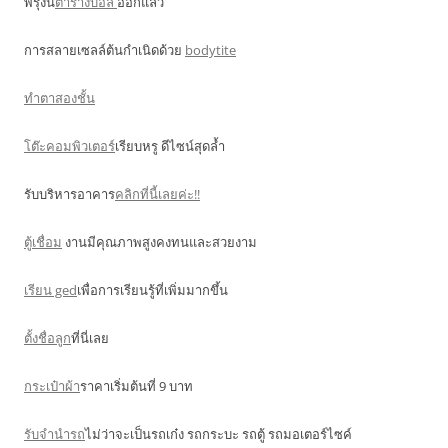
พรุ่งนี้
ตารางบอล
ออกแล้ว
การสลายเซลล์ต้นกำเนิดด้วย
bodytite
ทำตาสองชั้น
โต๊ะคอมพิวเตอร์
เรียบหรู ดีไซน์สุดล้ำ
รับบริหารอาคาร
คลิกที่นี้เลยค่ะ!!
ตู้เชื่อม
งานมีคุณภาพสูงคงทนและสวยงาม
เรียน ged
เพื่อการเรียนรู้ที่เพิ่มมากขึ้น
ตั้งชื่อลูก
ที่นี่เลย
กระเป๋าผ้า
ราคาเริ่มต้นที่ 9 บาท
รับจำนำรถ
ไม่ว่าจะเป็นรถเก๋ง รถกระบะ รถตู้ รถมอเตอร์ไซค์