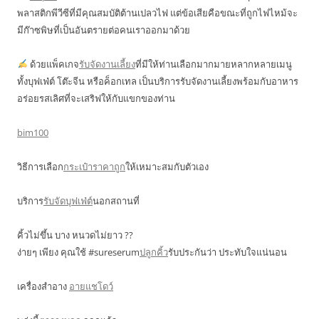
พลาสติกพีวีซีที่มีคุณสมบัติต้านเปลวไฟ แต่ข้อเสียคือขณะที่ถูกไฟไหม้จะ
มีก๊าซพิษที่เป็นอันตรายต่อคนเราออกมาด้วย
ด้วยแพ็คเกจ
รับจัดงานเลี้ยง
ที่มีให้ท่านเลือกมากมายหลากหลายเมนู
ทั้งบุฟเฟ่ต์ โต๊ะจีน หรือค็อกเทล เป็นบริการรับจัดงานเลี้ยงพร้อมกับอาหาร
อร่อยรสเลิศที่จะเสริฟให้กับแขกของท่าน
bim100
วิธีการเลือก
กระเป๋าราคาถูก
ให้เหมาะสมกับตัวเอง
บริการ
รับจัดบุฟเฟ่ต์
นอกสถานที่
คิ้วไม่ขึ้น บาง หนวดไม่ยาว ??
ง่ายๆ เพียง คุณใช้ #sureserum
ปลูกคิ้ว
รับประกันว่า ประทับใจแน่นอน
เครื่องสำอาง
อายแชโดว์