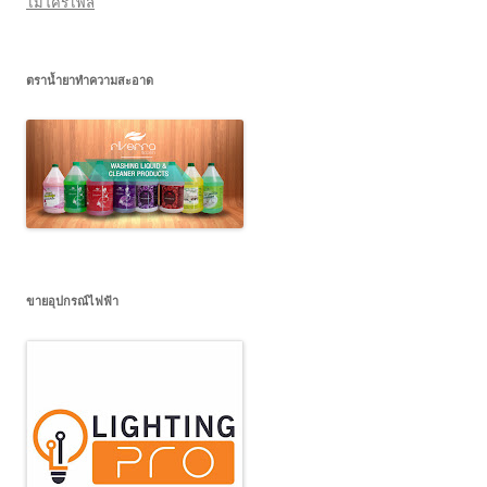
ไมโครไพล์
ตราน้ำยาทำความสะอาด
ขายอุปกรณ์ไฟฟ้า