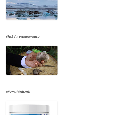
เห็ดเยื่อไผ่ PHORAWORLD
ครีมทาแก้คันผิวหนัง