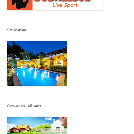
บ้านพักหัวหิน
กำหนดการซ่อมบ้านเก่า