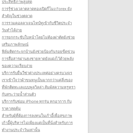
ประสิทธิภาพสูงสุด
การรู้ช่วงเวลาตลาดทองเปิดกี่โมง Forex ยัง
สำคัญในช่วงตลาด
การรวมคอลลาเจนไทป์ทูเข้ากับชีวิตประจำ
วันทำได้ง่าย
การยกกระชับใบหน้าโดยไม่ต้องผ่าตัดยังช่วย
เสริมภาพลักษณ์
ฟิล์มติดกระจกบ้านยังช่วยป้องกันรอยขีดข่วน
การสื่อสารผ่านธงชายหาดยังแฝงไว้ด้วยพลัง
ของความเรียบง่าย
บริการรับยื่นวีซ่าต่างประเทศอย่างครบวงจร
เราเข้าใจว่าผ้าขนหนูเป็นมากกว่าแค่สิ่งของ
ที่พักติดทะเลแบบพูลวิลล่า สัมผัสความหรูหรา
กับสระว่ายน้ำส่วนตัว
บริการรับซ่อม iPhone ทุกรุ่น ทุกอาการ กับ
ราคาสุดคุ้ม
สำหรับผู้ที่ต้องการลงทุนในเก้าอี้เพื่อสุขภาพ
เก้าอี้ผู้บริหารไม่เพียงแค่เป็นที่นั่งสำหรับการ
ทำงานประจำวันเท่านั้น