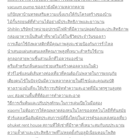
vacuum pump ของเรายังมีความหลากหลาย
แก้ปัญหาบ้านทรุดเสริมความแข็งแรงให้กับโครงสร้างของบ้าน
ไม้กั้นรถยนต์ที่ทำงานได้อย่างมีประสิทธิภาพและยาวนาน
Shihlin บริษัทจำหน่ายอุปกรณ์ไฟฟ้าที่มีความปลอดภัยและประสิทธิภาพ
กล่องอาหารเป็นสินค้าที่ขาดไม่ได้ในชีวิตประจำวันของเรา
การเลือกใช้ถังพลาสติกที่มีคุณภาพสูงจะช่วยป้องกันการรั่วไหล
นำเสนอแผ่นสแตนเลสสีคุณภาพสูงที่เหมาะสำหรับใช้งาน
ลูกลอกสายพานชิ้นส่วนเล็กที่ไม่ควรมองข้าม
ครีมสำหรับกลิ่นคนแก่ช่วยเสริมสร้างคอลลาเจนในผิว
ทัวร์ไอซ์แลนด์เส้นทางท่องเที่ยวที่คุณต้องไม่พลาดในการผจญภัย
เตียงคนไข้ในปัจจุบันมีความหลากหลายในดีไซน์และคุณสมบัติ
ทางเรามุ่งมั่นที่จะให้บริการบริษัททำความสะอาดที่มีมาตรฐานสูงสุด
uvc ส่องผ่านพื้นที่ที่ต้องการทำความสะอาด
วิธีการเริ่มต้นและปรับปรุงทักษะในการเล่นเปียโนมือสอง
xiaomi ไม่ต้องการให้คุณพลาดล่องหนในโลกของเทคโนโลยีที่ทันสมัย
ทัวร์แสงเหนือสัมผัสประสบการณ์ที่ยิ่งใหญ่ในสวรรค์ของแหล่งท่องเที่ยว
phuket rent house สถานที่ให้เช่าที่มีราคาที่เหมาะสมกับงบประมาณ
ความล้ำค่าและประสิทธิภาพที่ไม่หยุดยั้งกับอลูมิเนียมคอมโพสิต