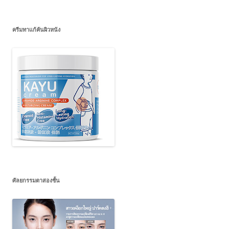
ครีมทาแก้คันผิวหนัง
ศัลยกรรมตาสองชั้น