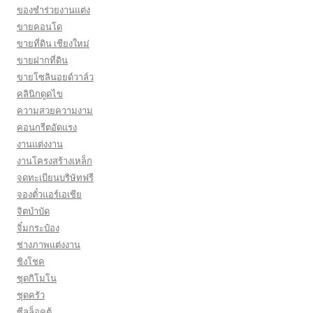
ของชำร่วยงานแต่ง
ขายคอนโด
ขายที่ดิน เชียงใหม่
ขายฝากที่ดิน
ขายโซลินอยด์วาล์ว
คลินิกดูดไข
ความสวยความงาม
คอนกรีตอัดแรง
งานแต่งงาน
งานโครงสร้างเหล็ก
จดทะเบียนบริษัทฟรี
จองตั๋วแอร์เอเชีย
จิตบำบัด
จิ๋มกระป๋อง
ช่างภาพแต่งงาน
ชิงโชค
ชุดกิโมโน
ชุดครัว
ซีลล็อคตู้