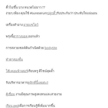
คิ้วไม่ขึ้น บาง หนวดไม่ยาว ??
ง่ายๆ เพียง คุณใช้ #sureserum
ปลูกคิ้ว
รับประกันว่า ประทับใจแน่นอน
เครื่องสำอาง
อายแชโดว์
พรุ่งนี้
ตารางบอล
ออกแล้ว
การสลายเซลล์ต้นกำเนิดด้วย
bodytite
ทำตาสองชั้น
โต๊ะคอมพิวเตอร์
เรียบหรู ดีไซน์สุดล้ำ
รับบริหารอาคาร
คลิกที่นี้เลยค่ะ!!
ตู้เชื่อม
งานมีคุณภาพสูงคงทนและสวยงาม
เรียน ged
เพื่อการเรียนรู้ที่เพิ่มมากขึ้น