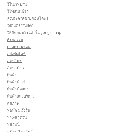
รีโนเวทบ้าน
รีไฟแนนซ์รถ
ลงประกาศขายคอนโดฟรี
วงดนตรีงานแต่ง
วิธีปักหมุดร้านค้าใน google map
ศัลยกรรม
ศาลพระพรหม
สปอร์ตไลท์
สมุนไพร
สัมนาบ้าน
สินค้า
สินค้านำเข้า
สินค้ามือสอง
สินค้าและบริการ
สุขภาพ
หอพัก ม.รังสิต
หาเงินกู้ด่วน
หุ้นวันนี้
อสังหาริมทรัพย์