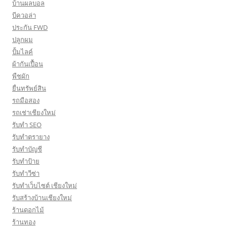
บ้านผลบอล
บีควอล่า
ประกัน FWD
ปลูกผม
ปั้มไลค์
ผ้ากันเปื้อน
พืชผัก
ยื่นทรัพย์สิน
รถมือสอง
รถเช่าเชียงใหม่
รับทำ SEO
รับทำตรายาง
รับทำบัญชี
รับทำป้าย
รับทำวีซ่า
รับทำเว็บไซต์ เชียงใหม่
รับสร้างบ้านเชียงใหม่
ร้านดอกไม้
ร้านทอง