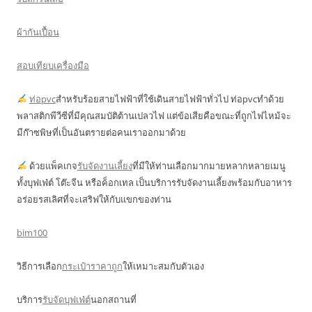
ผ้ากันเปื้อน
สอบเทียบเครื่องมือ
ท่อpvc
สำหรับร้อยสายไฟฟ้าที่ใช้เดินสายไฟฟ้าทั่วไป ท่อpvcทำด้วย
พลาสติกพีวีซีที่มีคุณสมบัติต้านเปลวไฟ แต่ข้อเสียคือขณะที่ถูกไฟไหม้จะ
มีก๊าซพิษที่เป็นอันตรายต่อคนเราออกมาด้วย
ด้วยแพ็คเกจ
รับจัดงานเลี้ยง
ที่มีให้ท่านเลือกมากมายหลากหลายเมนู
ทั้งบุฟเฟ่ต์ โต๊ะจีน หรือค็อกเทล เป็นบริการรับจัดงานเลี้ยงพร้อมกับอาหาร
อร่อยรสเลิศที่จะเสริฟให้กับแขกของท่าน
bim100
วิธีการเลือก
กระเป๋าราคาถูก
ให้เหมาะสมกับตัวเอง
บริการ
รับจัดบุฟเฟ่ต์
นอกสถานที่