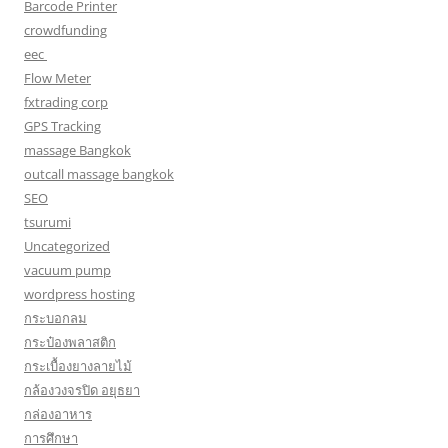
Barcode Printer
crowdfunding
eec
Flow Meter
fxtrading corp
GPS Tracking
massage Bangkok
outcall massage bangkok
SEO
tsurumi
Uncategorized
vacuum pump
wordpress hosting
กระบอกลม
กระป๋องพลาสติก
กระเบื้องยางลายไม้
กล้องวงจรปิด อยุธยา
กล่องอาหาร
การศึกษา