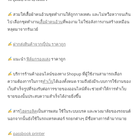
สวมใส่เสื้อผ้าคนอ้วนชุดทำงานให้ถูกกาลเทศะ และไม่หวือหวาจนเกิน
ไป เลือกชุดทำงาน
เสื้อผ้าคนอ้วน
ที่พองาม ไม่ใช่อลังการงานสร้างเหมือน
หลุดมาจากรันเวย์
ฝากส่งสินค้าจากญี่ปุ่น ราคาถูก
แนะนำ
ฟิล์มกรองแสง
ราคาถูก
บริการร้านค้าออนไลน์ของทาง Shopup ที่ผู้ใช้งานสามารถเลือก
ความต้องการในการ
ทำเว็บ
ได้เองทั้งหมด รวมถึงยังมีระบบการใช้งานของ
เว็บสำเร็จรูปที่รองรับต่อการขายของออนไลน์ที่จะช่วยทำให้การทำเว็บ
ขายของนั้นประสบความสำเร็จได้ง่ายยิ่งขึ้น
สาร
ไฮดรอลิค
เป็นสารผสม ใช้ในระบบเบรค และพวงมาลัยของรถยนต์
นอกจากนั้นยังใช้ในรถแทรคเตอร์ รถยกต่างๆ มีชื่อทางการค้ามากมาย
passbook printer