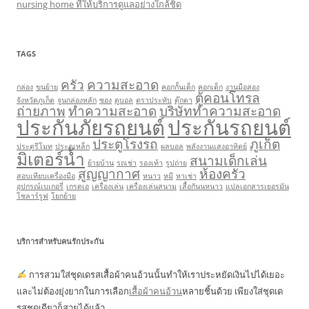
nursing home ที่ให้บริการดูแลอย่างใกล้ชิด
TAGS
ครัว
ความสะอาด
กล่อง
ขนย้าย
คอกกั้นเด็ก
คอกเด็ก
งานมือสอง
ตู้คอนโทรล
จังหวัดภูเก็ต
จูนกล่องหลัก
ซอง
ดูบอล
ตราประทับ
ตุ๊กตา
ถ่ายภาพ
ทำความสะอาด
บริษัททำความสะอาด
ประกันภัยรถยนต์
ประกันรถยนต์
ประตูโรงรถ
ภูเก็ต
ประตูรีโมท
ประตูเหล็ก
ผลบอล
พลังงานแสงอาทิตย์
มิเตอร์น้ำ
สนามเด็กเล่น
ย้ายบ้าน
รถเช่า
รองเท้า
รูปถ่าย
สูญญากาศ
ห้องครัว
สอบเทียบเครื่องมือ
หนาว
หมี
หาเช่า
อุปกรณ์เบเกอรี่
เกรดเอ
เครื่องเล่น
เครื่องเล่นสนาม
เสื้อกันนหนาว
แปลเอกสารเยอรมัน
โซลาร์รูฟ
โยกย้าย
บริการสำหรับคนรักประกัน
การสวมใส่ชุดเดรสเสื้อผ้าคนอ้วนนั้นทำให้เราประหยัดเงินไปได้เยอะ
และไม่ต้องยุ่งยากในการเลือก
เสื้อผ้าคนอ้วน
หลายชิ้นด้วย เพียงใส่ชุดเด
รสชุดเดียวก็สวยได้แล้ว