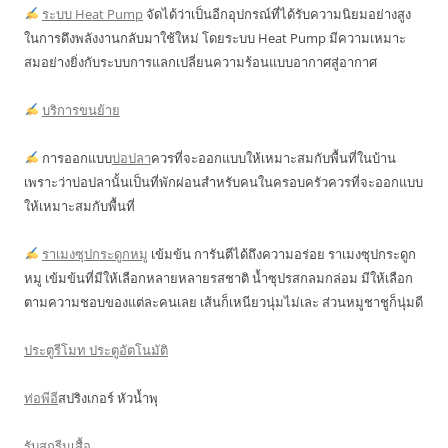
ระบบ Heat Pump
จัดได้ว่าเป็นอีกอุปกรณ์ที่ได้รับความนิยมอย่างสูง
ในการดึงพลังงานกลับมาใช้ใหม่ โดยระบบ Heat Pump มีความเหมาะ
สมอย่างยิ่งกับระบบการแลกเปลี่ยนความร้อนแบบอากาศสู่อากาศ
บริการขนย้าย
การออกแบบ
บ่อปลา
ควรที่จะออกแบบให้เหมาะสมกับพื้นที่ในบ้าน
เพราะว่าบ่อปลานั้นเป็นที่พักผ่อนสำหรับคนในครอบครัวควรที่จะออกแบบ
ให้เหมาะสมกับพื้นที่
ราเมงซุปกระดูกหมู
เข้มข้น การันตีได้ถึงความอร่อย ราเมงซุปกระดูก
หมู เข้มข้นที่มีให้เลือกหลายหลายรสชาติ น้ำซุปรสกลมกล่อม มีให้เลือก
ตามความชอบของแต่ละคนเลย เส้นก็เหนียวนุ่มไม่เละ ส่วนหมูชาชูก็นุ่มดี
ประตูรีโมท ประตูอัตโนมัติ
ท่อพีอี
สปริงเกอร์ หัวน้ำพุ
รับสกรีนเสื้อ