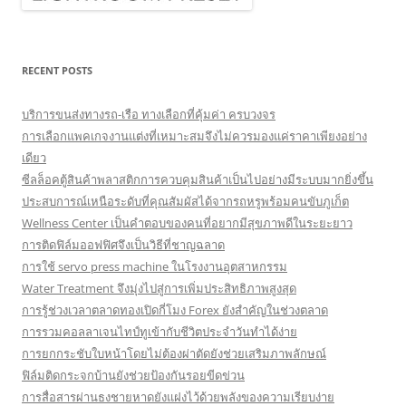
RECENT POSTS
บริการขนส่งทางรถ-เรือ ทางเลือกที่คุ้มค่า ครบวงจร
การเลือกแพคเกจงานแต่งที่เหมาะสมจึงไม่ควรมองแค่ราคาเพียงอย่าง
เดียว
ซีลล็อคตู้สินค้าพลาสติกการควบคุมสินค้าเป็นไปอย่างมีระบบมากยิ่งขึ้น
ประสบการณ์เหนือระดับที่คุณสัมผัสได้จากรถหรูพร้อมคนขับภูเก็ต
Wellness Center เป็นคำตอบของคนที่อยากมีสุขภาพดีในระยะยาว
การติดฟิล์มออฟฟิศจึงเป็นวิธีที่ชาญฉลาด
การใช้ servo press machine ในโรงงานอุตสาหกรรม
Water Treatment จึงมุ่งไปสู่การเพิ่มประสิทธิภาพสูงสุด
การรู้ช่วงเวลาตลาดทองเปิดกี่โมง Forex ยังสำคัญในช่วงตลาด
การรวมคอลลาเจนไทป์ทูเข้ากับชีวิตประจำวันทำได้ง่าย
การยกกระชับใบหน้าโดยไม่ต้องผ่าตัดยังช่วยเสริมภาพลักษณ์
ฟิล์มติดกระจกบ้านยังช่วยป้องกันรอยขีดข่วน
การสื่อสารผ่านธงชายหาดยังแฝงไว้ด้วยพลังของความเรียบง่าย