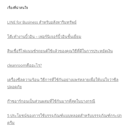
เรื่องที่น่าสนใจ
LINE for Business สำหรับอสังหาริมทรัพย์
โต๊ะทำงานบิ้วอิน – เฟอร์นิเจอร์บิ้วอินชั้นเยี่ยม
สินเชื่อรีไฟแนนซ์รถยนต์ใช้แล้วของคุณวิธีที่ดีในการประหยัดเงิน
cleanroomคืออะไร?
เครื่องซีลความร้อน-วิธีการที่ใช้กันอย่างแพร่หลายเพื่อให้แน่ใจว่าซีล
ปลอดภัย
ก๊าซอาร์กอนเป็นส่วนผสมที่ใช้กันมากที่สุดในบางกรณี
5 ประโยชน์ของการใช้บรรจุภัณฑ์แบบหลอดสำหรับบรรจุภัณฑ์กระปุก
ครีม