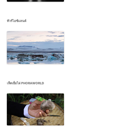
ทัวร์ไอซ์แลนด์
เห็ดเยื่อไผ่ PHORAWORLD