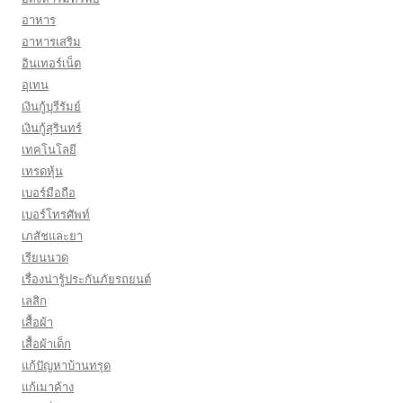
อาหาร
อาหารเสริม
อินเทอร์เน็ต
อุเทน
เงินกู้บุรีรัมย์
เงินกู้สุรินทร์
เทคโนโลยี
เทรดหุ้น
เบอร์มือถือ
เบอร์โทรศัพท์
เภสัชและยา
เรียนนวด
เรื่องน่ารู้ประกันภัยรถยนต์
เลสิก
เสื้อผ้า
เสื้อผ้าเด็ก
แก้ปัญหาบ้านทรุด
แก้เมาค้าง