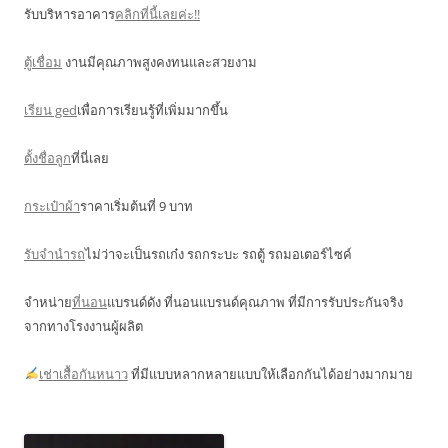
รับบริหารอาคาร
คลิกที่นี้เลยค่ะ!!
ตู้เชื่อม
งานมีคุณภาพสูงคงทนและสวยงาม
เรียน ged
เพื่อการเรียนรู้ที่เพิ่มมากขึ้น
ตั้งชื่อลูก
ที่นี่เลย
กระเป๋าผ้า
ราคาเริ่มต้นที่ 9 บาท
รับจำนำรถ
ไม่ว่าจะเป็นรถเก๋ง รถกระบะ รถตู้ รถมอเตอร์ไซค์
จำหน่าย
ที่นอน
แบรนด์ดัง ที่นอนแบรนด์คุณภาพ ที่มีการรับประกันจริง
จากทางโรงงานผู้ผลิต
เช่าเสื้อกันหนาว
ที่มีแบบหลากหลายแบบให้เลือกกันได้อย่างมากมาย