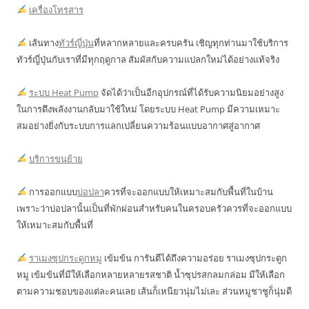
เครื่องโทรสาร
เส้นทาง
ทัวร์ญี่ปุ่น
ที่หลากหลายและครบครัน เชิญทุกท่านมาใช้บริการ
ทัวร์ญี่ปุ่นกับเราที่มีทุกฤดูกาล สัมผัสกับความแปลกใหม่ได้อย่างแท้จริง
ระบบ Heat Pump
จัดได้ว่าเป็นอีกอุปกรณ์ที่ได้รับความนิยมอย่างสูง
ในการดึงพลังงานกลับมาใช้ใหม่ โดยระบบ Heat Pump มีความเหมาะ
สมอย่างยิ่งกับระบบการแลกเปลี่ยนความร้อนแบบอากาศสู่อากาศ
บริการขนย้าย
การออกแบบ
บ่อปลา
ควรที่จะออกแบบให้เหมาะสมกับพื้นที่ในบ้าน
เพราะว่าบ่อปลานั้นเป็นที่พักผ่อนสำหรับคนในครอบครัวควรที่จะออกแบบ
ให้เหมาะสมกับพื้นที่
ราเมงซุปกระดูกหมู
เข้มข้น การันตีได้ถึงความอร่อย ราเมงซุปกระดูก
หมู เข้มข้นที่มีให้เลือกหลายหลายรสชาติ น้ำซุปรสกลมกล่อม มีให้เลือก
ตามความชอบของแต่ละคนเลย เส้นก็เหนียวนุ่มไม่เละ ส่วนหมูชาชูก็นุ่มดี