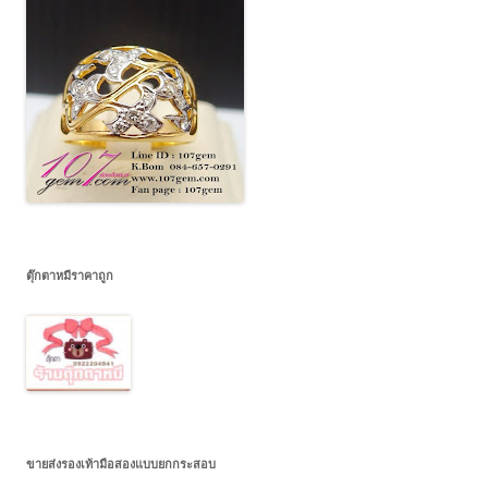
ตุ๊กตาหมีราคาถูก
ขายส่งรองเท้ามือสองแบบยกกระสอบ