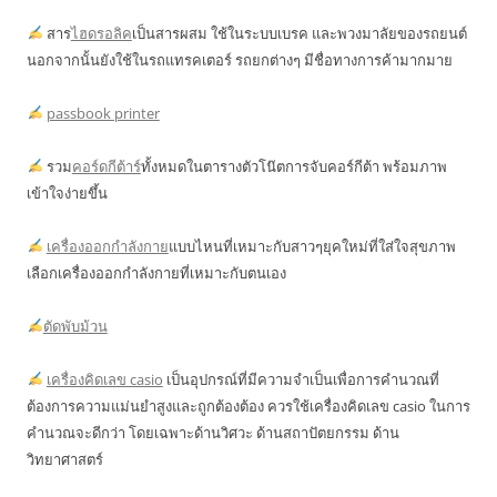
สาร
ไฮดรอลิค
เป็นสารผสม ใช้ในระบบเบรค และพวงมาลัยของรถยนต์
นอกจากนั้นยังใช้ในรถแทรคเตอร์ รถยกต่างๆ มีชื่อทางการค้ามากมาย
passbook printer
รวม
คอร์ดกีต้าร์
ทั้งหมดในตารางตัวโน๊ตการจับคอร์กีต้า พร้อมภาพ
เข้าใจง่ายขึ้น
เครื่องออกกำลังกาย
แบบไหนที่เหมาะกับสาวๆยุคใหม่ที่ใส่ใจสุขภาพ
เลือกเครื่องออกกำลังกายที่เหมาะกับตนเอง
ตัดพับม้วน
เครื่องคิดเลข casio
เป็นอุปกรณ์ที่มีความจำเป็นเพื่อการคำนวณที่
ต้องการความแม่นยำสูงและถูกต้องต้อง ควรใช้เครื่องคิดเลข casio ในการ
คำนวณจะดีกว่า โดยเฉพาะด้านวิศวะ ด้านสถาปัตยกรรม ด้าน
วิทยาศาสตร์