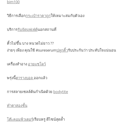
bim100
วิธีการเลือก
กระเป๋าราคาถูก
ให้เหมาะสมกับตัวเอง
บริการ
รับจัดบุฟเฟ่ต์
นอกสถานที่
คิ้วไม่ขึ้น บาง หนวดไม่ยาว ??
ง่ายๆ เพียง คุณใช้ #sureserum
ปลูกคิ้ว
รับประกันว่า ประทับใจแน่นอน
เครื่องสำอาง
อายแชโดว์
พรุ่งนี้
ตารางบอล
ออกแล้ว
การสลายเซลล์ต้นกำเนิดด้วย
bodytite
ทำตาสองชั้น
โต๊ะคอมพิวเตอร์
เรียบหรู ดีไซน์สุดล้ำ