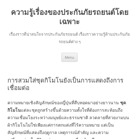
ความรู้เรื่องของประกันภัยรถยนต์โดย
เฉพาะ
เรื่องราวที่น่าสนใจจากประกันภัยรถยนต์ เรื่องราวความรู้ด้านประกันภัย
รถยนต์ต่าง ๆ
Skip
Menu
to
content
การสวมใส่ชุดกิโมโนยังเป็นการแสดงถึงการ
เชื่อมต่อ
ความหมายเชิงสัญลักษณ์ของญี่ปุ่นที่สืบทอดมาอย่างยาวนาน
ชุด
กิโมโน
แต่ละชุดถูกสร้างขึ้นด้วยความตั้งใจที่ต้องการสะท้อนถึง
ความเชื่อมโยงระหว่างมนุษย์และธรรมชาติ ลวดลายที่สวยงามบน
ผ้ากิโมโนไม่ใช่เพียงแค่การตกแต่งที่ไร้ความหมาย แต่เป็น
สัญลักษณ์ที่แสดงถึงฤดูกาล เหตุการณ์สำคัญ และความ