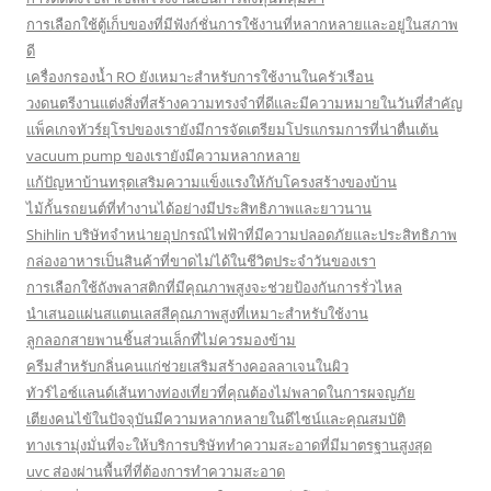
การเลือกใช้ตู้เก็บของที่มีฟังก์ชั่นการใช้งานที่หลากหลายและอยู่ในสภาพ
ดี
เครื่องกรองน้ำ RO ยังเหมาะสำหรับการใช้งานในครัวเรือน
วงดนตรีงานแต่งสิ่งที่สร้างความทรงจำที่ดีและมีความหมายในวันที่สำคัญ
แพ็คเกจทัวร์ยุโรปของเรายังมีการจัดเตรียมโปรแกรมการที่น่าตื่นเต้น
vacuum pump ของเรายังมีความหลากหลาย
แก้ปัญหาบ้านทรุดเสริมความแข็งแรงให้กับโครงสร้างของบ้าน
ไม้กั้นรถยนต์ที่ทำงานได้อย่างมีประสิทธิภาพและยาวนาน
Shihlin บริษัทจำหน่ายอุปกรณ์ไฟฟ้าที่มีความปลอดภัยและประสิทธิภาพ
กล่องอาหารเป็นสินค้าที่ขาดไม่ได้ในชีวิตประจำวันของเรา
การเลือกใช้ถังพลาสติกที่มีคุณภาพสูงจะช่วยป้องกันการรั่วไหล
นำเสนอแผ่นสแตนเลสสีคุณภาพสูงที่เหมาะสำหรับใช้งาน
ลูกลอกสายพานชิ้นส่วนเล็กที่ไม่ควรมองข้าม
ครีมสำหรับกลิ่นคนแก่ช่วยเสริมสร้างคอลลาเจนในผิว
ทัวร์ไอซ์แลนด์เส้นทางท่องเที่ยวที่คุณต้องไม่พลาดในการผจญภัย
เตียงคนไข้ในปัจจุบันมีความหลากหลายในดีไซน์และคุณสมบัติ
ทางเรามุ่งมั่นที่จะให้บริการบริษัททำความสะอาดที่มีมาตรฐานสูงสุด
uvc ส่องผ่านพื้นที่ที่ต้องการทำความสะอาด