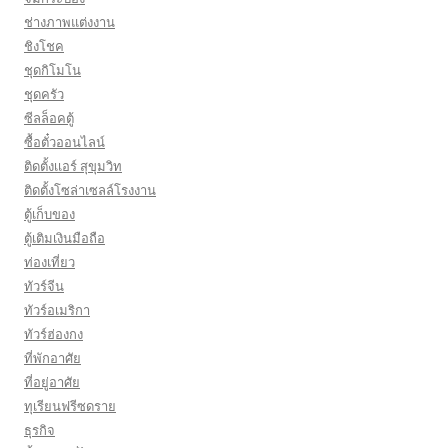
ช่างภาพแต่งงาน
ชิงโชค
ชุดกิโมโน
ชุดครัว
ซีลล็อคตู้
ซื้อตั๋วออนไลน์
ติดตั้งเเอร์ สุขุมวิท
ติดตั้งโซล่าเซลล์โรงงาน
ตู้เก็บของ
ตู้เติมเงินมือถือ
ท่องเที่ยว
ทัวร์จีน
ทัวร์อเมริกา
ทัวร์ฮ่องกง
ที่พักอาศัย
ที่อยู่อาศัย
ทุเรียนฟรีซดราย
ธุรกิจ