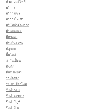
น้ำยาบุหรี่ไฟฟ้า
บริการ
บริการเช่า
บริการให้เช่า
บริษัทกำจัดปลวก
บ้านผลบอล
บีควอล่า
ประกัน FWD
ปลูกผม
ปั้มไลค์
ผ้ากันเปื้อน
พืชผัก
ยื่นทรัพย์สิน
รถมือสอง
รถเช่าเชียงใหม่
รับทำ SEO
รับทำตรายาง
รับทำบัญชี
รับทำป้าย