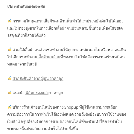
บริการสำหรับคนรักประกัน
การสวมใส่ชุดเดรสเสื้อผ้าคนอ้วนนั้นทำให้เราประหยัดเงินไปได้เยอะ
และไม่ต้องยุ่งยากในการเลือก
เสื้อผ้าคนอ้วน
หลายชิ้นด้วย เพียงใส่ชุดเด
รสชุดเดียวก็สวยได้แล้ว
สวมใส่เสื้อผ้าคนอ้วนชุดทำงานให้ถูกกาลเทศะ และไม่หวือหวาจนเกิน
ไป เลือกชุดทำงาน
เสื้อผ้าคนอ้วน
ที่พองาม ไม่ใช่อลังการงานสร้างเหมือน
หลุดมาจากรันเวย์
ฝากส่งสินค้าจากญี่ปุ่น ราคาถูก
แนะนำ
ฟิล์มกรองแสง
ราคาถูก
บริการร้านค้าออนไลน์ของทาง Shopup ที่ผู้ใช้งานสามารถเลือก
ความต้องการในการ
ทำเว็บ
ได้เองทั้งหมด รวมถึงยังมีระบบการใช้งานของ
เว็บสำเร็จรูปที่รองรับต่อการขายของออนไลน์ที่จะช่วยทำให้การทำเว็บ
ขายของนั้นประสบความสำเร็จได้ง่ายยิ่งขึ้น