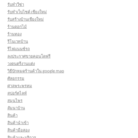
รับทำวีซ่า
รับทำเว็บไซต์ เชียงใหม่
รับสร้างบ้านเชียงใหม่
ร้านดอกไม้
ร้านทอง
รีโนเวทบ้าน
รีไฟแนนซ์รถ
ลงประกาศขายคอนโดฟรี
วงดนตรีงานแต่ง
วิธีปักหมุดร้านค้าใน google map
ศัลยกรรม
ศาลพระพรหม
สปอร์ตไลท์
สมุนไพร
สัมนาบ้าน
สินค้า
สินค้านำเข้า
สินค้ามือสอง
สินค้าและบริการ