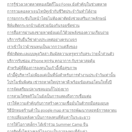
การรู้ช่วงเวลาตลาดทองเปิดกี่โมง Forex ยังสำคัญในช่วงตลาด
การรวมคอลลาเจนไทป์ทูเข้ากับชีวิตประจำวันทำได้ง่าย
การยกกระชับใบหน้าโดยไม่ต้องผ่าตัดยังช่วยเสริมภาพลักษณ์
ฟิล์มติดกระจกบ้านยังช่วยป้องกันรอยขีดข่วน
การสื่อสารผ่านธงชายหาดยังแฝงไว้ด้วยพลังของความเรียบง่าย
บริการรับยื่นวีซ่าต่างประเทศอย่างครบวงจร
เราเข้าใจว่าผ้าขนหนูเป็นมากกว่าแค่สิ่งของ
ที่พักติดทะเลแบบพูลวิลล่า สัมผัสความหรูหรากับสระว่ายน้ำส่วนตัว
บริการรับซ่อม iPhone ทุกรุ่น ทุกอาการ กับราคาสุดคุ้ม
สำหรับผู้ที่ต้องการลงทุนในเก้าอี้เพื่อสุขภาพ
เก้าอี้ผู้บริหารไม่เพียงแค่เป็นที่นั่งสำหรับการทำงานประจำวันเท่านั้น
โปรโมชั่นพิเศษ เช่ารถหาดใหญ่ราคาดี พร้อมข้อเสนอโดนใจทั้งปี
การจัดเตรียมปลาแซลมอนก็ไม่ยุ่งยาก
การสวมใส่ชุดกิโมโนยังเป็นการแสดงถึงการเชื่อมต่อ
เราให้ความสำคัญกับการสร้างความเชื่อมั่นในตัวรถมือสองอุบล
วิธีปักหมุดร้านค้าใน google map สามารถพัฒนากลยุทธ์การตลาดแ
การเปลี่ยนหลังคาเป็นการลงทุนที่คุ้มค่าในระยะยาว
การให้โอกาสเด็กๆ ได้เข้าร่วม Summer Camp จีน
การติดตั้งโซล่าเซลล์โรงงานเป็นการลงทุนที่คุ้มค่า