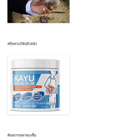
ครีมทาแก้คันผิวหนัง
ศัลยกรรมตาสองชั้น