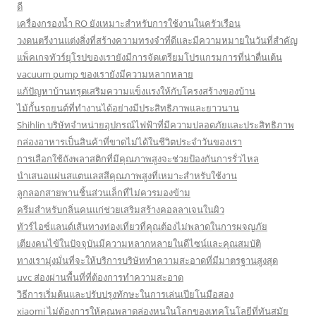
ดี
เครื่องกรองน้ำ RO ยังเหมาะสำหรับการใช้งานในครัวเรือน
วงดนตรีงานแต่งสิ่งที่สร้างความทรงจำที่ดีและมีความหมายในวันที่สำคัญ
แพ็คเกจทัวร์ยุโรปของเรายังมีการจัดเตรียมโปรแกรมการที่น่าตื่นเต้น
vacuum pump ของเรายังมีความหลากหลาย
แก้ปัญหาบ้านทรุดเสริมความแข็งแรงให้กับโครงสร้างของบ้าน
ไม้กั้นรถยนต์ที่ทำงานได้อย่างมีประสิทธิภาพและยาวนาน
Shihlin บริษัทจำหน่ายอุปกรณ์ไฟฟ้าที่มีความปลอดภัยและประสิทธิภาพ
กล่องอาหารเป็นสินค้าที่ขาดไม่ได้ในชีวิตประจำวันของเรา
การเลือกใช้ถังพลาสติกที่มีคุณภาพสูงจะช่วยป้องกันการรั่วไหล
นำเสนอแผ่นสแตนเลสสีคุณภาพสูงที่เหมาะสำหรับใช้งาน
ลูกลอกสายพานชิ้นส่วนเล็กที่ไม่ควรมองข้าม
ครีมสำหรับกลิ่นคนแก่ช่วยเสริมสร้างคอลลาเจนในผิว
ทัวร์ไอซ์แลนด์เส้นทางท่องเที่ยวที่คุณต้องไม่พลาดในการผจญภัย
เตียงคนไข้ในปัจจุบันมีความหลากหลายในดีไซน์และคุณสมบัติ
ทางเรามุ่งมั่นที่จะให้บริการบริษัททำความสะอาดที่มีมาตรฐานสูงสุด
uvc ส่องผ่านพื้นที่ที่ต้องการทำความสะอาด
วิธีการเริ่มต้นและปรับปรุงทักษะในการเล่นเปียโนมือสอง
xiaomi ไม่ต้องการให้คุณพลาดล่องหนในโลกของเทคโนโลยีที่ทันสมัย