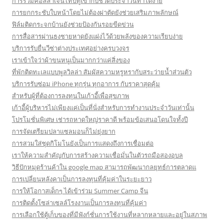
การรวมคอลลาเจนไทป์ทูเข้ากับชีวิตประจำวันทำได้ง่าย
การยกกระชับใบหน้าโดยไม่ต้องผ่าตัดยังช่วยเสริมภาพลักษณ์
ฟิล์มติดกระจกบ้านยังช่วยป้องกันรอยขีดข่วน
การสื่อสารผ่านธงชายหาดยังแฝงไว้ด้วยพลังของความเรียบง่าย
บริการรับยื่นวีซ่าต่างประเทศอย่างครบวงจร
เราเข้าใจว่าผ้าขนหนูเป็นมากกว่าแค่สิ่งของ
ที่พักติดทะเลแบบพูลวิลล่า สัมผัสความหรูหรากับสระว่ายน้ำส่วนตัว
บริการรับซ่อม iPhone ทุกรุ่น ทุกอาการ กับราคาสุดคุ้ม
สำหรับผู้ที่ต้องการลงทุนในเก้าอี้เพื่อสุขภาพ
เก้าอี้ผู้บริหารไม่เพียงแค่เป็นที่นั่งสำหรับการทำงานประจำวันเท่านั้น
โปรโมชั่นพิเศษ เช่ารถหาดใหญ่ราคาดี พร้อมข้อเสนอโดนใจทั้งปี
การจัดเตรียมปลาแซลมอนก็ไม่ยุ่งยาก
การสวมใส่ชุดกิโมโนยังเป็นการแสดงถึงการเชื่อมต่อ
เราให้ความสำคัญกับการสร้างความเชื่อมั่นในตัวรถมือสองอุบล
วิธีปักหมุดร้านค้าใน google map สามารถพัฒนากลยุทธ์การตลาดแ
การเปลี่ยนหลังคาเป็นการลงทุนที่คุ้มค่าในระยะยาว
การให้โอกาสเด็กๆ ได้เข้าร่วม Summer Camp จีน
การติดตั้งโซล่าเซลล์โรงงานเป็นการลงทุนที่คุ้มค่า
การเลือกใช้ตู้เก็บของที่มีฟังก์ชั่นการใช้งานที่หลากหลายและอยู่ในสภาพ