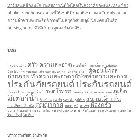
ทัวร์แสงเหนือสัมผัสประสบการณ์ที่ยิ่งใหญ่ในสวรรค์ของแหล่งท่องเที่ยว
phuket rent house สถานที่ให้เช่าที่มีราคาที่เหมาะสมกับงบประมาณ
ความล้ำค่าและประสิทธิภาพที่ไม่หยุดยั้งกับอลูมิเนียมคอมโพสิต
nursing home ที่ให้บริการดูแลอย่างใกล้ชิด
TAGS
ครัว
ความสะอาด
กล่อง
ขนย้าย
คอกกั้นเด็ก
คอกเด็ก
งานมือสอง
ตู้คอนโทรล
จังหวัดภูเก็ต
จูนกล่องหลัก
ซอง
ดูบอล
ตราประทับ
ตุ๊กตา
ถ่ายภาพ
ทำความสะอาด
บริษัททำความสะอาด
ประกันภัยรถยนต์
ประกันรถยนต์
ประตูโรงรถ
ภูเก็ต
ประตูรีโมท
ประตูเหล็ก
ผลบอล
พลังงานแสงอาทิตย์
มิเตอร์น้ำ
สนามเด็กเล่น
ย้ายบ้าน
รถเช่า
รองเท้า
รูปถ่าย
สูญญากาศ
ห้องครัว
สอบเทียบเครื่องมือ
หนาว
หมี
หาเช่า
อุปกรณ์เบเกอรี่
เกรดเอ
เครื่องเล่น
เครื่องเล่นสนาม
เสื้อกันนหนาว
แปลเอกสารเยอรมัน
โซลาร์รูฟ
โยกย้าย
บริการสำหรับคนรักประกัน