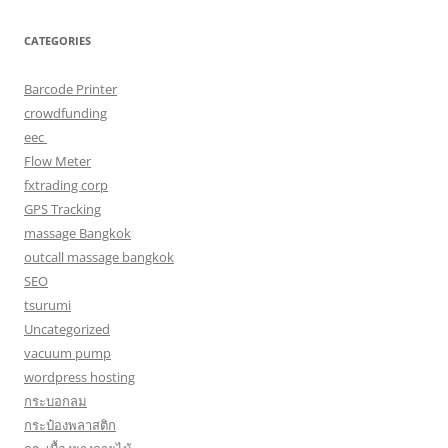
CATEGORIES
Barcode Printer
crowdfunding
eec
Flow Meter
fxtrading corp
GPS Tracking
massage Bangkok
outcall massage bangkok
SEO
tsurumi
Uncategorized
vacuum pump
wordpress hosting
กระบอกลม
กระป๋องพลาสติก