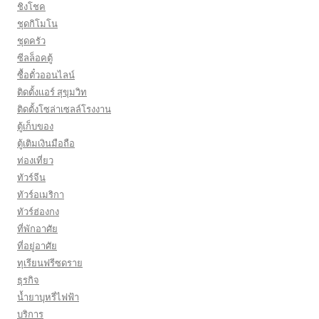
ชิงโชค
ชุดกิโมโน
ชุดครัว
ซีลล็อคตู้
ซื้อตั๋วออนไลน์
ติดตั้งเเอร์ สุขุมวิท
ติดตั้งโซล่าเซลล์โรงงาน
ตู้เก็บของ
ตู้เติมเงินมือถือ
ท่องเที่ยว
ทัวร์จีน
ทัวร์อเมริกา
ทัวร์ฮ่องกง
ที่พักอาศัย
ที่อยู่อาศัย
ทุเรียนฟรีซดราย
ธุรกิจ
น้ำยาบุหรี่ไฟฟ้า
บริการ