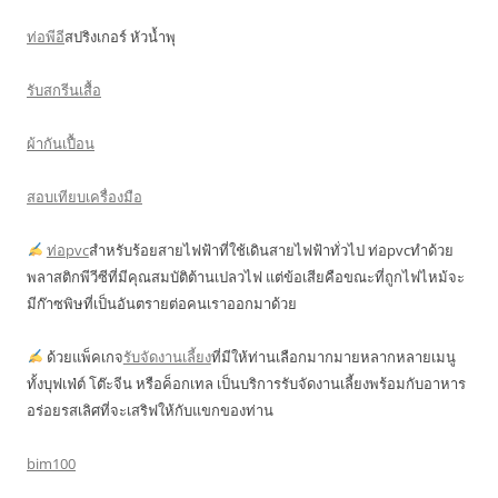
ท่อพีอี
สปริงเกอร์ หัวน้ำพุ
รับสกรีนเสื้อ
ผ้ากันเปื้อน
สอบเทียบเครื่องมือ
ท่อpvc
สำหรับร้อยสายไฟฟ้าที่ใช้เดินสายไฟฟ้าทั่วไป ท่อpvcทำด้วย
พลาสติกพีวีซีที่มีคุณสมบัติต้านเปลวไฟ แต่ข้อเสียคือขณะที่ถูกไฟไหม้จะ
มีก๊าซพิษที่เป็นอันตรายต่อคนเราออกมาด้วย
ด้วยแพ็คเกจ
รับจัดงานเลี้ยง
ที่มีให้ท่านเลือกมากมายหลากหลายเมนู
ทั้งบุฟเฟ่ต์ โต๊ะจีน หรือค็อกเทล เป็นบริการรับจัดงานเลี้ยงพร้อมกับอาหาร
อร่อยรสเลิศที่จะเสริฟให้กับแขกของท่าน
bim100