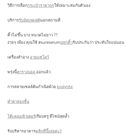
วิธีการเลือก
กระเป๋าราคาถูก
ให้เหมาะสมกับตัวเอง
บริการ
รับจัดบุฟเฟ่ต์
นอกสถานที่
คิ้วไม่ขึ้น บาง หนวดไม่ยาว ??
ง่ายๆ เพียง คุณใช้ #sureserum
ปลูกคิ้ว
รับประกันว่า ประทับใจแน่นอน
เครื่องสำอาง
อายแชโดว์
พรุ่งนี้
ตารางบอล
ออกแล้ว
การสลายเซลล์ต้นกำเนิดด้วย
bodytite
ทำตาสองชั้น
โต๊ะคอมพิวเตอร์
เรียบหรู ดีไซน์สุดล้ำ
รับบริหารอาคาร
คลิกที่นี้เลยค่ะ!!