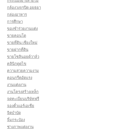
กระเบื้องยางลายไม้
กล้องวงจรปิด อยุธยา
กล่องอาหาร
การศึกษา
ของชำร่วยงานแต่ง
ขายคอนโด
ขายที่ดิน เชียงใหม่
ขายฝากที่ดิน
ขายโซลินอยด์วาล์ว
คลินิกดูดไข
ความสวยความงาม
คอนกรีตอัดแรง
งานแต่งงาน
งานโครงสร้างเหล็ก
จดทะเบียนบริษัทฟรี
จองตั๋วแอร์เอเชีย
จิตบำบัด
จิ๋มกระป๋อง
ช่างภาพแต่งงาน