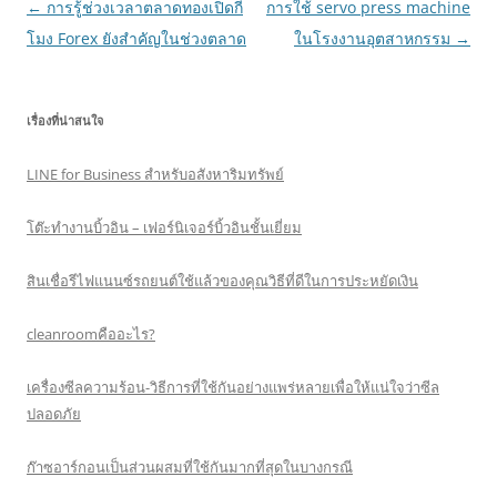
Post
←
การรู้ช่วงเวลาตลาดทองเปิดกี่
การใช้ servo press machine
navigation
โมง Forex ยังสำคัญในช่วงตลาด
ในโรงงานอุตสาหกรรม
→
เรื่องที่น่าสนใจ
LINE for Business สำหรับอสังหาริมทรัพย์
โต๊ะทำงานบิ้วอิน – เฟอร์นิเจอร์บิ้วอินชั้นเยี่ยม
สินเชื่อรีไฟแนนซ์รถยนต์ใช้แล้วของคุณวิธีที่ดีในการประหยัดเงิน
cleanroomคืออะไร?
เครื่องซีลความร้อน-วิธีการที่ใช้กันอย่างแพร่หลายเพื่อให้แน่ใจว่าซีล
ปลอดภัย
ก๊าซอาร์กอนเป็นส่วนผสมที่ใช้กันมากที่สุดในบางกรณี