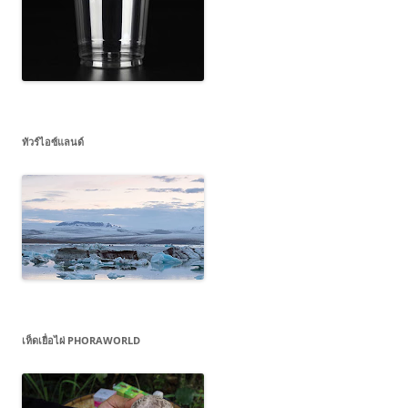
ทัวร์ไอซ์แลนด์
เห็ดเยื่อไผ่ PHORAWORLD