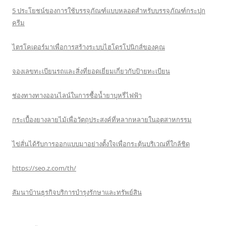
5 ประโยชน์ของการใช้บรรจุภัณฑ์แบบหลอดสำหรับบรรจุภัณฑ์กระปุก
ครีม
ไตรโคเดอร์มาเพื่อการสร้างระบบไฮโดรโปนิกส์ของคุณ
จองเลขทะเบียนรถและสิ่งที่ยอดเยี่ยมเกี่ยวกับป้ายทะเบียน
ช่องทางทางออนไลน์ในการซื้อน้ำยาบุหรี่ไฟฟ้า
กระเบื้องยางลายไม้เพื่อวัตถุประสงค์ที่หลากหลายในอุตสาหกรรม
ไข่สั่นได้รับการออกแบบมาอย่างตั้งใจเพื่อกระตุ้นบริเวณที่ใกล้ชิด
https://seo.z.com/th/
สัมนาบ้านธุรกิจบริการบำรุงรักษาและทรัพย์สิน