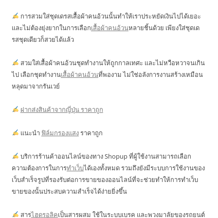
การสวมใส่ชุดเดรสเสื้อผ้าคนอ้วนนั้นทำให้เราประหยัดเงินไปได้เยอะ
และไม่ต้องยุ่งยากในการเลือก
เสื้อผ้าคนอ้วน
หลายชิ้นด้วย เพียงใส่ชุดเด
รสชุดเดียวก็สวยได้แล้ว
สวมใส่เสื้อผ้าคนอ้วนชุดทำงานให้ถูกกาลเทศะ และไม่หวือหวาจนเกิน
ไป เลือกชุดทำงาน
เสื้อผ้าคนอ้วน
ที่พองาม ไม่ใช่อลังการงานสร้างเหมือน
หลุดมาจากรันเวย์
ฝากส่งสินค้าจากญี่ปุ่น ราคาถูก
แนะนำ
ฟิล์มกรองแสง
ราคาถูก
บริการร้านค้าออนไลน์ของทาง Shopup ที่ผู้ใช้งานสามารถเลือก
ความต้องการในการ
ทำเว็บ
ได้เองทั้งหมด รวมถึงยังมีระบบการใช้งานของ
เว็บสำเร็จรูปที่รองรับต่อการขายของออนไลน์ที่จะช่วยทำให้การทำเว็บ
ขายของนั้นประสบความสำเร็จได้ง่ายยิ่งขึ้น
สาร
ไฮดรอลิค
เป็นสารผสม ใช้ในระบบเบรค และพวงมาลัยของรถยนต์