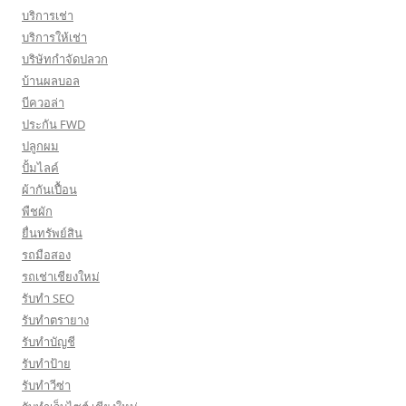
บริการเช่า
บริการให้เช่า
บริษัทกำจัดปลวก
บ้านผลบอล
บีควอล่า
ประกัน FWD
ปลูกผม
ปั้มไลค์
ผ้ากันเปื้อน
พืชผัก
ยื่นทรัพย์สิน
รถมือสอง
รถเช่าเชียงใหม่
รับทำ SEO
รับทำตรายาง
รับทำบัญชี
รับทำป้าย
รับทำวีซ่า