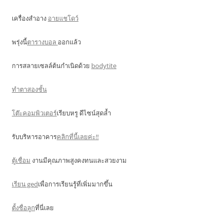
เครื่องสำอาง
อายแชโดว์
พรุ่งนี้
ตารางบอล
ออกแล้ว
การสลายเซลล์ต้นกำเนิดด้วย
bodytite
ทำตาสองชั้น
โต๊ะคอมพิวเตอร์
เรียบหรู ดีไซน์สุดล้ำ
รับบริหารอาคาร
คลิกที่นี้เลยค่ะ!!
ตู้เชื่อม
งานมีคุณภาพสูงคงทนและสวยงาม
เรียน ged
เพื่อการเรียนรู้ที่เพิ่มมากขึ้น
ตั้งชื่อลูก
ที่นี่เลย