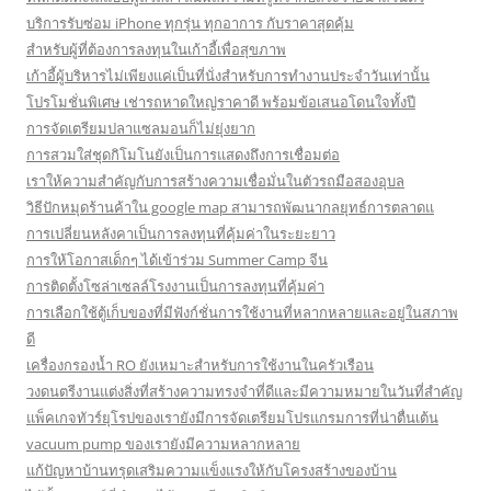
บริการรับซ่อม iPhone ทุกรุ่น ทุกอาการ กับราคาสุดคุ้ม
สำหรับผู้ที่ต้องการลงทุนในเก้าอี้เพื่อสุขภาพ
เก้าอี้ผู้บริหารไม่เพียงแค่เป็นที่นั่งสำหรับการทำงานประจำวันเท่านั้น
โปรโมชั่นพิเศษ เช่ารถหาดใหญ่ราคาดี พร้อมข้อเสนอโดนใจทั้งปี
การจัดเตรียมปลาแซลมอนก็ไม่ยุ่งยาก
การสวมใส่ชุดกิโมโนยังเป็นการแสดงถึงการเชื่อมต่อ
เราให้ความสำคัญกับการสร้างความเชื่อมั่นในตัวรถมือสองอุบล
วิธีปักหมุดร้านค้าใน google map สามารถพัฒนากลยุทธ์การตลาดแ
การเปลี่ยนหลังคาเป็นการลงทุนที่คุ้มค่าในระยะยาว
การให้โอกาสเด็กๆ ได้เข้าร่วม Summer Camp จีน
การติดตั้งโซล่าเซลล์โรงงานเป็นการลงทุนที่คุ้มค่า
การเลือกใช้ตู้เก็บของที่มีฟังก์ชั่นการใช้งานที่หลากหลายและอยู่ในสภาพ
ดี
เครื่องกรองน้ำ RO ยังเหมาะสำหรับการใช้งานในครัวเรือน
วงดนตรีงานแต่งสิ่งที่สร้างความทรงจำที่ดีและมีความหมายในวันที่สำคัญ
แพ็คเกจทัวร์ยุโรปของเรายังมีการจัดเตรียมโปรแกรมการที่น่าตื่นเต้น
vacuum pump ของเรายังมีความหลากหลาย
แก้ปัญหาบ้านทรุดเสริมความแข็งแรงให้กับโครงสร้างของบ้าน