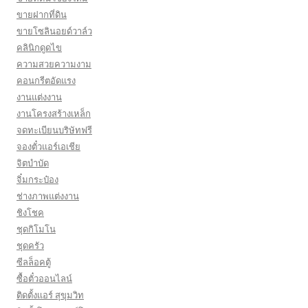
ขายฝากที่ดิน
ขายโซลินอยด์วาล์ว
คลินิกดูดไข
ความสวยความงาม
คอนกรีตอัดแรง
งานแต่งงาน
งานโครงสร้างเหล็ก
จดทะเบียนบริษัทฟรี
จองตั๋วแอร์เอเชีย
จิตบำบัด
จิ๋มกระป๋อง
ช่างภาพแต่งงาน
ชิงโชค
ชุดกิโมโน
ชุดครัว
ซีลล็อคตู้
ซื้อตั๋วออนไลน์
ติดตั้งเเอร์ สุขุมวิท