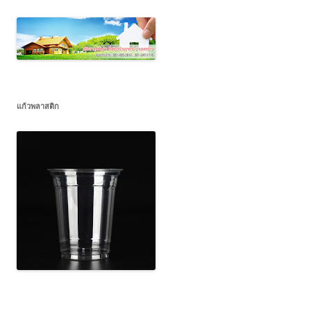
แก้วพลาสติก