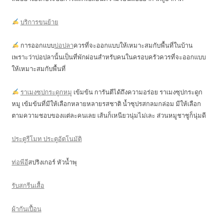
บริการขนย้าย
การออกแบบ
บ่อปลา
ควรที่จะออกแบบให้เหมาะสมกับพื้นที่ในบ้าน
เพราะว่าบ่อปลานั้นเป็นที่พักผ่อนสำหรับคนในครอบครัวควรที่จะออกแบบ
ให้เหมาะสมกับพื้นที่
ราเมงซุปกระดูกหมู
เข้มข้น การันตีได้ถึงความอร่อย ราเมงซุปกระดูก
หมู เข้มข้นที่มีให้เลือกหลายหลายรสชาติ น้ำซุปรสกลมกล่อม มีให้เลือก
ตามความชอบของแต่ละคนเลย เส้นก็เหนียวนุ่มไม่เละ ส่วนหมูชาชูก็นุ่มดี
ประตูรีโมท ประตูอัตโนมัติ
ท่อพีอี
สปริงเกอร์ หัวน้ำพุ
รับสกรีนเสื้อ
ผ้ากันเปื้อน