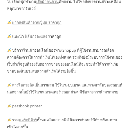
ไป เลือกชุดทำงาน
เสื้อผ้าคนอ้วน
ที่พองาม ไม่ใช่อลังการงานสร้างเหมือน
หลุดมาจากรันเวย์
ฝากส่งสินค้าจากญี่ปุ่น ราคาถูก
แนะนำ
ฟิล์มกรองแสง
ราคาถูก
บริการร้านค้าออนไลน์ของทาง Shopup ที่ผู้ใช้งานสามารถเลือก
ความต้องการในการ
ทำเว็บ
ได้เองทั้งหมด รวมถึงยังมีระบบการใช้งานของ
เว็บสำเร็จรูปที่รองรับต่อการขายของออนไลน์ที่จะช่วยทำให้การทำเว็บ
ขายของนั้นประสบความสำเร็จได้ง่ายยิ่งขึ้น
สาร
ไฮดรอลิค
เป็นสารผสม ใช้ในระบบเบรค และพวงมาลัยของรถยนต์
นอกจากนั้นยังใช้ในรถแทรคเตอร์ รถยกต่างๆ มีชื่อทางการค้ามากมาย
passbook printer
รวม
คอร์ดกีต้าร์
ทั้งหมดในตารางตัวโน๊ตการจับคอร์กีต้า พร้อมภาพ
เข้าใจง่ายขึ้น