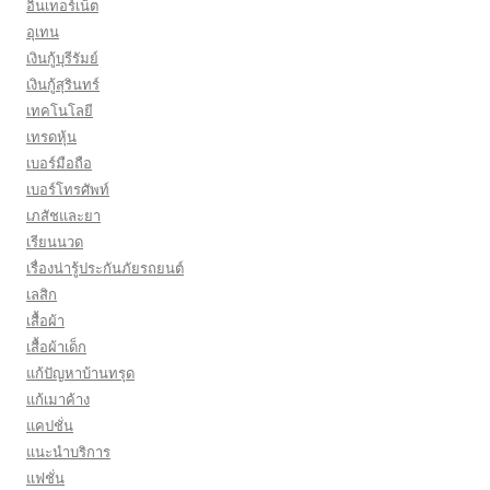
อินเทอร์เน็ต
อุเทน
เงินกู้บุรีรัมย์
เงินกู้สุรินทร์
เทคโนโลยี
เทรดหุ้น
เบอร์มือถือ
เบอร์โทรศัพท์
เภสัชและยา
เรียนนวด
เรื่องน่ารู้ประกันภัยรถยนต์
เลสิก
เสื้อผ้า
เสื้อผ้าเด็ก
แก้ปัญหาบ้านทรุด
แก้เมาค้าง
แคปชั่น
แนะนำบริการ
แฟชั่น