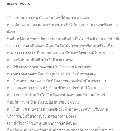
RECENT POSTS
บริการขนส่งทางรถ-เรือ ทางเลือกที่คุ้มค่า ครบวงจร
การเลือกแพคเกจงานแต่งที่เหมาะสมจึงไม่ควรมองแค่ราคาเพียงอย่าง
เดียว
ซีลล็อคตู้สินค้าพลาสติกการควบคุมสินค้าเป็นไปอย่างมีระบบมากยิ่งขึ้น
ประสบการณ์เหนือระดับที่คุณสัมผัสได้จากรถหรูพร้อมคนขับภูเก็ต
Wellness Center เป็นคำตอบของคนที่อยากมีสุขภาพดีในระยะยาว
การติดฟิล์มออฟฟิศจึงเป็นวิธีที่ชาญฉลาด
การใช้ servo press machine ในโรงงานอุตสาหกรรม
Water Treatment จึงมุ่งไปสู่การเพิ่มประสิทธิภาพสูงสุด
การรู้ช่วงเวลาตลาดทองเปิดกี่โมง Forex ยังสำคัญในช่วงตลาด
การรวมคอลลาเจนไทป์ทูเข้ากับชีวิตประจำวันทำได้ง่าย
การยกกระชับใบหน้าโดยไม่ต้องผ่าตัดยังช่วยเสริมภาพลักษณ์
ฟิล์มติดกระจกบ้านยังช่วยป้องกันรอยขีดข่วน
การสื่อสารผ่านธงชายหาดยังแฝงไว้ด้วยพลังของความเรียบง่าย
บริการรับยื่นวีซ่าต่างประเทศอย่างครบวงจร
เราเข้าใจว่าผ้าขนหนูเป็นมากกว่าแค่สิ่งของ
ที่พักติดทะเลแบบพูลวิลล่า สัมผัสความหรูหรากับสระว่ายน้ำส่วนตัว