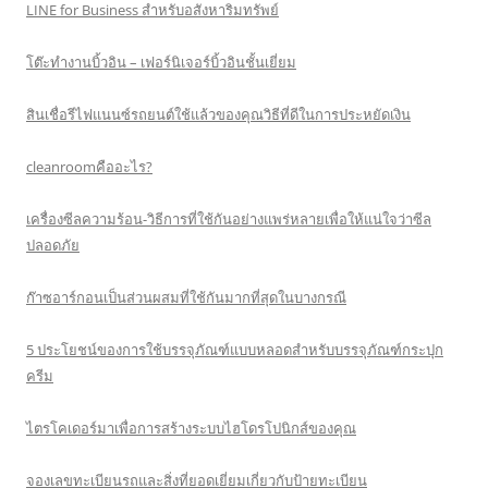
LINE for Business สำหรับอสังหาริมทรัพย์
โต๊ะทำงานบิ้วอิน – เฟอร์นิเจอร์บิ้วอินชั้นเยี่ยม
สินเชื่อรีไฟแนนซ์รถยนต์ใช้แล้วของคุณวิธีที่ดีในการประหยัดเงิน
cleanroomคืออะไร?
เครื่องซีลความร้อน-วิธีการที่ใช้กันอย่างแพร่หลายเพื่อให้แน่ใจว่าซีล
ปลอดภัย
ก๊าซอาร์กอนเป็นส่วนผสมที่ใช้กันมากที่สุดในบางกรณี
5 ประโยชน์ของการใช้บรรจุภัณฑ์แบบหลอดสำหรับบรรจุภัณฑ์กระปุก
ครีม
ไตรโคเดอร์มาเพื่อการสร้างระบบไฮโดรโปนิกส์ของคุณ
จองเลขทะเบียนรถและสิ่งที่ยอดเยี่ยมเกี่ยวกับป้ายทะเบียน