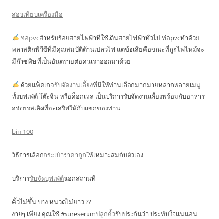
สอบเทียบเครื่องมือ
ท่อpvc
สำหรับร้อยสายไฟฟ้าที่ใช้เดินสายไฟฟ้าทั่วไป ท่อpvcทำด้วย
พลาสติกพีวีซีที่มีคุณสมบัติต้านเปลวไฟ แต่ข้อเสียคือขณะที่ถูกไฟไหม้จะ
มีก๊าซพิษที่เป็นอันตรายต่อคนเราออกมาด้วย
ด้วยแพ็คเกจ
รับจัดงานเลี้ยง
ที่มีให้ท่านเลือกมากมายหลากหลายเมนู
ทั้งบุฟเฟ่ต์ โต๊ะจีน หรือค็อกเทล เป็นบริการรับจัดงานเลี้ยงพร้อมกับอาหาร
อร่อยรสเลิศที่จะเสริฟให้กับแขกของท่าน
bim100
วิธีการเลือก
กระเป๋าราคาถูก
ให้เหมาะสมกับตัวเอง
บริการ
รับจัดบุฟเฟ่ต์
นอกสถานที่
คิ้วไม่ขึ้น บาง หนวดไม่ยาว ??
ง่ายๆ เพียง คุณใช้ #sureserum
ปลูกคิ้ว
รับประกันว่า ประทับใจแน่นอน