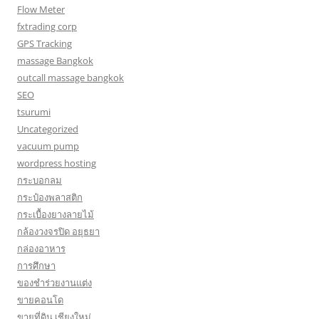
Flow Meter
fxtrading corp
GPS Tracking
massage Bangkok
outcall massage bangkok
SEO
tsurumi
Uncategorized
vacuum pump
wordpress hosting
กระบอกลม
กระป๋องพลาสติก
กระเบื้องยางลายไม้
กล้องวงจรปิด อยุธยา
กล่องอาหาร
การศึกษา
ของชำร่วยงานแต่ง
ขายคอนโด
ขายที่ดิน เชียงใหม่