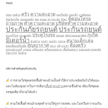
TAGS
ครัว
ความสะอาด
กล่อง
ขนย้าย
คอกกั้นเด็ก
คอกเด็ก
งานมือสอง
ตู้คอนโทรล
จังหวัดภูเก็ต
จูนกล่องหลัก
ซอง
ดูบอล
ตราประทับ
ตุ๊กตา
ถ่ายภาพ
ทำความสะอาด
บริษัททำความสะอาด
ประกันภัยรถยนต์
ประกันรถยนต์
ประตูโรงรถ
ภูเก็ต
ประตูรีโมท
ประตูเหล็ก
ผลบอล
พลังงานแสงอาทิตย์
มิเตอร์น้ำ
สนามเด็กเล่น
ย้ายบ้าน
รถเช่า
รองเท้า
รูปถ่าย
สูญญากาศ
ห้องครัว
สอบเทียบเครื่องมือ
หนาว
หมี
หาเช่า
อุปกรณ์เบเกอรี่
เกรดเอ
เครื่องเล่น
เครื่องเล่นสนาม
เสื้อกันนหนาว
แปลเอกสารเยอรมัน
โซลาร์รูฟ
โยกย้าย
บริการสำหรับคนรักประกัน
การสวมใส่ชุดเดรสเสื้อผ้าคนอ้วนนั้นทำให้เราประหยัดเงินไปได้เยอะ
และไม่ต้องยุ่งยากในการเลือก
เสื้อผ้าคนอ้วน
หลายชิ้นด้วย เพียงใส่ชุดเด
รสชุดเดียวก็สวยได้แล้ว
สวมใส่เสื้อผ้าคนอ้วนชุดทำงานให้ถูกกาลเทศะ และไม่หวือหวาจนเกิน