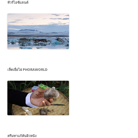
ทัวร์ไอซ์แลนด์
เห็ดเยื่อไผ่ PHORAWORLD
ครีมทาแก้คันผิวหนัง