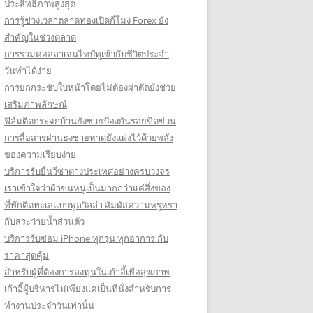
ประสิทธิภาพสูงสุด
การรู้ช่วงเวลาตลาดทองเปิดกี่โมง Forex ยัง
สำคัญในช่วงตลาด
การรวมคอลลาเจนไทป์ทูเข้ากับชีวิตประจำ
วันทำได้ง่าย
การยกกระชับใบหน้าโดยไม่ต้องผ่าตัดยังช่วย
เสริมภาพลักษณ์
ฟิล์มติดกระจกบ้านยังช่วยป้องกันรอยขีดข่วน
การสื่อสารผ่านธงชายหาดยังแฝงไว้ด้วยพลัง
ของความเรียบง่าย
บริการรับยื่นวีซ่าต่างประเทศอย่างครบวงจร
เราเข้าใจว่าผ้าขนหนูเป็นมากกว่าแค่สิ่งของ
ที่พักติดทะเลแบบพูลวิลล่า สัมผัสความหรูหรา
กับสระว่ายน้ำส่วนตัว
บริการรับซ่อม iPhone ทุกรุ่น ทุกอาการ กับ
ราคาสุดคุ้ม
สำหรับผู้ที่ต้องการลงทุนในเก้าอี้เพื่อสุขภาพ
เก้าอี้ผู้บริหารไม่เพียงแค่เป็นที่นั่งสำหรับการ
ทำงานประจำวันเท่านั้น