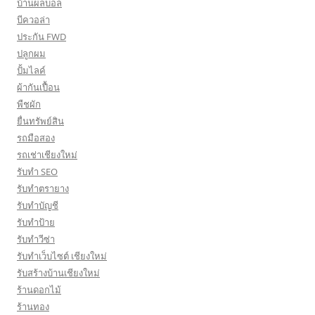
บ้านผลบอล
บีควอล่า
ประกัน FWD
ปลูกผม
ปั้มไลค์
ผ้ากันเปื้อน
พืชผัก
ยื่นทรัพย์สิน
รถมือสอง
รถเช่าเชียงใหม่
รับทำ SEO
รับทำตรายาง
รับทำบัญชี
รับทำป้าย
รับทำวีซ่า
รับทำเว็บไซต์ เชียงใหม่
รับสร้างบ้านเชียงใหม่
ร้านดอกไม้
ร้านทอง