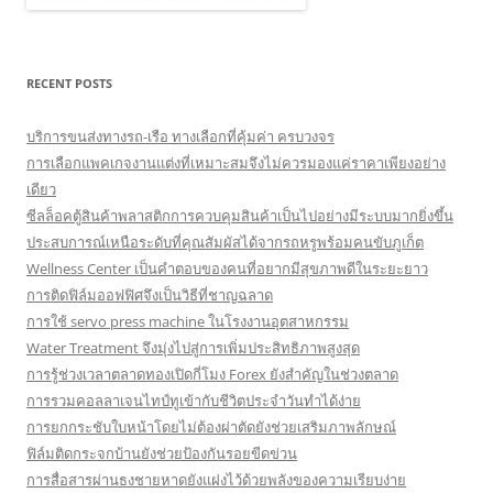
RECENT POSTS
บริการขนส่งทางรถ-เรือ ทางเลือกที่คุ้มค่า ครบวงจร
การเลือกแพคเกจงานแต่งที่เหมาะสมจึงไม่ควรมองแค่ราคาเพียงอย่าง
เดียว
ซีลล็อคตู้สินค้าพลาสติกการควบคุมสินค้าเป็นไปอย่างมีระบบมากยิ่งขึ้น
ประสบการณ์เหนือระดับที่คุณสัมผัสได้จากรถหรูพร้อมคนขับภูเก็ต
Wellness Center เป็นคำตอบของคนที่อยากมีสุขภาพดีในระยะยาว
การติดฟิล์มออฟฟิศจึงเป็นวิธีที่ชาญฉลาด
การใช้ servo press machine ในโรงงานอุตสาหกรรม
Water Treatment จึงมุ่งไปสู่การเพิ่มประสิทธิภาพสูงสุด
การรู้ช่วงเวลาตลาดทองเปิดกี่โมง Forex ยังสำคัญในช่วงตลาด
การรวมคอลลาเจนไทป์ทูเข้ากับชีวิตประจำวันทำได้ง่าย
การยกกระชับใบหน้าโดยไม่ต้องผ่าตัดยังช่วยเสริมภาพลักษณ์
ฟิล์มติดกระจกบ้านยังช่วยป้องกันรอยขีดข่วน
การสื่อสารผ่านธงชายหาดยังแฝงไว้ด้วยพลังของความเรียบง่าย