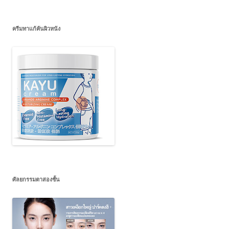
ครีมทาแก้คันผิวหนัง
ศัลยกรรมตาสองชั้น