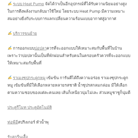
ระบบ Heat Pump
จัดได้ว่าเป็นอีกอุปกรณ์ที่ได้รับความนิยมอย่างสูง
ในการดึงพลังงานกลับมาใช้ใหม่ โดยระบบ Heat Pump มีความเหมาะ
สมอย่างยิ่งกับระบบการแลกเปลี่ยนความร้อนแบบอากาศสู่อากาศ
บริการขนย้าย
การออกแบบ
บ่อปลา
ควรที่จะออกแบบให้เหมาะสมกับพื้นที่ในบ้าน
เพราะว่าบ่อปลานั้นเป็นที่พักผ่อนสำหรับคนในครอบครัวควรที่จะออกแบบ
ให้เหมาะสมกับพื้นที่
ราเมงซุปกระดูกหมู
เข้มข้น การันตีได้ถึงความอร่อย ราเมงซุปกระดูก
หมู เข้มข้นที่มีให้เลือกหลายหลายรสชาติ น้ำซุปรสกลมกล่อม มีให้เลือก
ตามความชอบของแต่ละคนเลย เส้นก็เหนียวนุ่มไม่เละ ส่วนหมูชาชูก็นุ่มดี
ประตูรีโมท ประตูอัตโนมัติ
ท่อพีอี
สปริงเกอร์ หัวน้ำพุ
รับสกรีนเสื้อ