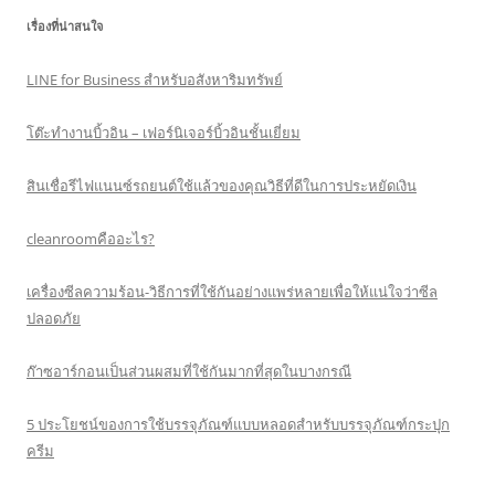
เรื่องที่น่าสนใจ
LINE for Business สำหรับอสังหาริมทรัพย์
โต๊ะทำงานบิ้วอิน – เฟอร์นิเจอร์บิ้วอินชั้นเยี่ยม
สินเชื่อรีไฟแนนซ์รถยนต์ใช้แล้วของคุณวิธีที่ดีในการประหยัดเงิน
cleanroomคืออะไร?
เครื่องซีลความร้อน-วิธีการที่ใช้กันอย่างแพร่หลายเพื่อให้แน่ใจว่าซีล
ปลอดภัย
ก๊าซอาร์กอนเป็นส่วนผสมที่ใช้กันมากที่สุดในบางกรณี
5 ประโยชน์ของการใช้บรรจุภัณฑ์แบบหลอดสำหรับบรรจุภัณฑ์กระปุก
ครีม