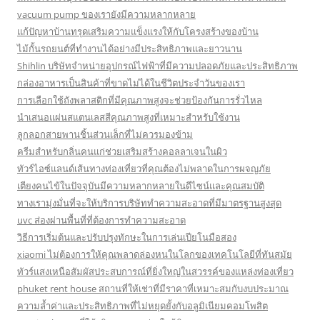
vacuum pump ของเรายังมีความหลากหลาย
แก้ปัญหาบ้านทรุดเสริมความแข็งแรงให้กับโครงสร้างของบ้าน
ไม้กั้นรถยนต์ที่ทำงานได้อย่างมีประสิทธิภาพและยาวนาน
Shihlin บริษัทจำหน่ายอุปกรณ์ไฟฟ้าที่มีความปลอดภัยและประสิทธิภาพ
กล่องอาหารเป็นสินค้าที่ขาดไม่ได้ในชีวิตประจำวันของเรา
การเลือกใช้ถังพลาสติกที่มีคุณภาพสูงจะช่วยป้องกันการรั่วไหล
นำเสนอแผ่นสแตนเลสสีคุณภาพสูงที่เหมาะสำหรับใช้งาน
ลูกลอกสายพานชิ้นส่วนเล็กที่ไม่ควรมองข้าม
ครีมสำหรับกลิ่นคนแก่ช่วยเสริมสร้างคอลลาเจนในผิว
ทัวร์ไอซ์แลนด์เส้นทางท่องเที่ยวที่คุณต้องไม่พลาดในการผจญภัย
เตียงคนไข้ในปัจจุบันมีความหลากหลายในดีไซน์และคุณสมบัติ
ทางเรามุ่งมั่นที่จะให้บริการบริษัททำความสะอาดที่มีมาตรฐานสูงสุด
uvc ส่องผ่านพื้นที่ที่ต้องการทำความสะอาด
วิธีการเริ่มต้นและปรับปรุงทักษะในการเล่นเปียโนมือสอง
xiaomi ไม่ต้องการให้คุณพลาดล่องหนในโลกของเทคโนโลยีที่ทันสมัย
ทัวร์แสงเหนือสัมผัสประสบการณ์ที่ยิ่งใหญ่ในสวรรค์ของแหล่งท่องเที่ยว
phuket rent house สถานที่ให้เช่าที่มีราคาที่เหมาะสมกับงบประมาณ
ความล้ำค่าและประสิทธิภาพที่ไม่หยุดยั้งกับอลูมิเนียมคอมโพสิต