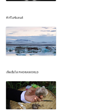
ทัวร์ไอซ์แลนด์
เห็ดเยื่อไผ่ PHORAWORLD