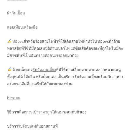
ผ้ากันเปื้อน
สอบเทียบเครื่องมือ
ท่อpvc
สำหรับร้อยสายไฟฟ้าที่ใช้เดินสายไฟฟ้าทั่วไป ท่อpvcทำด้วย
พลาสติกพีวีซีที่มีคุณสมบัติต้านเปลวไฟ แต่ข้อเสียคือขณะที่ถูกไฟไหม้จะ
มีก๊าซพิษที่เป็นอันตรายต่อคนเราออกมาด้วย
ด้วยแพ็คเกจ
รับจัดงานเลี้ยง
ที่มีให้ท่านเลือกมากมายหลากหลายเมนู
ทั้งบุฟเฟ่ต์ โต๊ะจีน หรือค็อกเทล เป็นบริการรับจัดงานเลี้ยงพร้อมกับอาหาร
อร่อยรสเลิศที่จะเสริฟให้กับแขกของท่าน
bim100
วิธีการเลือก
กระเป๋าราคาถูก
ให้เหมาะสมกับตัวเอง
บริการ
รับจัดบุฟเฟ่ต์
นอกสถานที่