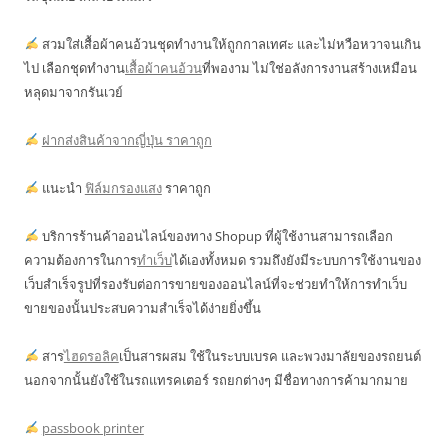
สวมใส่เสื้อผ้าคนอ้วนชุดทำงานให้ถูกกาลเทศะ และไม่หวือหวาจนเกิน
ไป เลือกชุดทำงาน
เสื้อผ้าคนอ้วน
ที่พองาม ไม่ใช่อลังการงานสร้างเหมือน
หลุดมาจากรันเวย์
ฝากส่งสินค้าจากญี่ปุ่น ราคาถูก
แนะนำ
ฟิล์มกรองแสง
ราคาถูก
บริการร้านค้าออนไลน์ของทาง Shopup ที่ผู้ใช้งานสามารถเลือก
ความต้องการในการ
ทำเว็บ
ได้เองทั้งหมด รวมถึงยังมีระบบการใช้งานของ
เว็บสำเร็จรูปที่รองรับต่อการขายของออนไลน์ที่จะช่วยทำให้การทำเว็บ
ขายของนั้นประสบความสำเร็จได้ง่ายยิ่งขึ้น
สาร
ไฮดรอลิค
เป็นสารผสม ใช้ในระบบเบรค และพวงมาลัยของรถยนต์
นอกจากนั้นยังใช้ในรถแทรคเตอร์ รถยกต่างๆ มีชื่อทางการค้ามากมาย
passbook printer