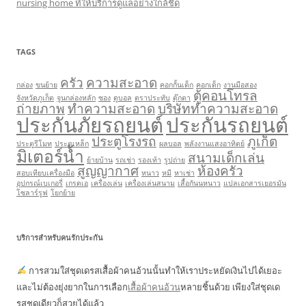
nursing home ที่ให้บริการดูแลอย่างใกล้ชิด
TAGS
ครัว
ความสะอาด
กล่อง
ขนย้าย
คอกกั้นเด็ก
คอกเด็ก
งานมือสอง
ตู้คอนโทรล
จังหวัดภูเก็ต
จูนกล่องหลัก
ซอง
ดูบอล
ตราประทับ
ตุ๊กตา
ถ่ายภาพ
ทำความสะอาด
บริษัททำความสะอาด
ประกันภัยรถยนต์
ประกันรถยนต์
ประตูโรงรถ
ภูเก็ต
ประตูรีโมท
ประตูเหล็ก
ผลบอล
พลังงานแสงอาทิตย์
มิเตอร์น้ำ
สนามเด็กเล่น
ย้ายบ้าน
รถเช่า
รองเท้า
รูปถ่าย
สูญญากาศ
ห้องครัว
สอบเทียบเครื่องมือ
หนาว
หมี
หาเช่า
อุปกรณ์เบเกอรี่
เกรดเอ
เครื่องเล่น
เครื่องเล่นสนาม
เสื้อกันนหนาว
แปลเอกสารเยอรมัน
โซลาร์รูฟ
โยกย้าย
บริการสำหรับคนรักประกัน
การสวมใส่ชุดเดรสเสื้อผ้าคนอ้วนนั้นทำให้เราประหยัดเงินไปได้เยอะ
และไม่ต้องยุ่งยากในการเลือก
เสื้อผ้าคนอ้วน
หลายชิ้นด้วย เพียงใส่ชุดเด
รสชุดเดียวก็สวยได้แล้ว