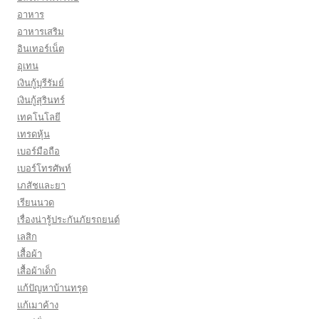
อาหาร
อาหารเสริม
อินเทอร์เน็ต
อุเทน
เงินกู้บุรีรัมย์
เงินกู้สุรินทร์
เทคโนโลยี
เทรดหุ้น
เบอร์มือถือ
เบอร์โทรศัพท์
เภสัชและยา
เรียนนวด
เรื่องน่ารู้ประกันภัยรถยนต์
เลสิก
เสื้อผ้า
เสื้อผ้าเด็ก
แก้ปัญหาบ้านทรุด
แก้เมาค้าง