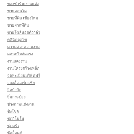
ของชำร่วยงานแต่ง
ขายคอนโด
ขายที่ดิน เชียงใหม่
ขายฝากที่ดิน
ขายโซลินอยด์วาล์ว
คลินิกดูดไข
ความสวยความงาม
คอนกรีตอัดแรง
งานแต่งงาน
งานโครงสร้างเหล็ก
จดทะเบียนบริษัทฟรี
จองตั๋วแอร์เอเชีย
จิตบำบัด
จิ๋มกระป๋อง
ช่างภาพแต่งงาน
ชิงโชค
ชุดกิโมโน
ชุดครัว
ซีลล็อคตู้