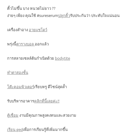
คิ้วไม่ขึ้น บาง หนวดไม่ยาว ??
ง่ายๆ เพียง คุณใช้ #sureserum
ปลูกคิ้ว
รับประกันว่า ประทับใจแน่นอน
เครื่องสำอาง
อายแชโดว์
พรุ่งนี้
ตารางบอล
ออกแล้ว
การสลายเซลล์ต้นกำเนิดด้วย
bodytite
ทำตาสองชั้น
โต๊ะคอมพิวเตอร์
เรียบหรู ดีไซน์สุดล้ำ
รับบริหารอาคาร
คลิกที่นี้เลยค่ะ!!
ตู้เชื่อม
งานมีคุณภาพสูงคงทนและสวยงาม
เรียน ged
เพื่อการเรียนรู้ที่เพิ่มมากขึ้น