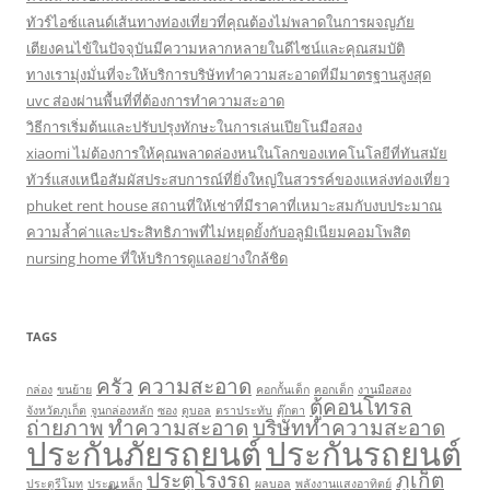
ทัวร์ไอซ์แลนด์เส้นทางท่องเที่ยวที่คุณต้องไม่พลาดในการผจญภัย
เตียงคนไข้ในปัจจุบันมีความหลากหลายในดีไซน์และคุณสมบัติ
ทางเรามุ่งมั่นที่จะให้บริการบริษัททำความสะอาดที่มีมาตรฐานสูงสุด
uvc ส่องผ่านพื้นที่ที่ต้องการทำความสะอาด
วิธีการเริ่มต้นและปรับปรุงทักษะในการเล่นเปียโนมือสอง
xiaomi ไม่ต้องการให้คุณพลาดล่องหนในโลกของเทคโนโลยีที่ทันสมัย
ทัวร์แสงเหนือสัมผัสประสบการณ์ที่ยิ่งใหญ่ในสวรรค์ของแหล่งท่องเที่ยว
phuket rent house สถานที่ให้เช่าที่มีราคาที่เหมาะสมกับงบประมาณ
ความล้ำค่าและประสิทธิภาพที่ไม่หยุดยั้งกับอลูมิเนียมคอมโพสิต
nursing home ที่ให้บริการดูแลอย่างใกล้ชิด
TAGS
ครัว
ความสะอาด
กล่อง
ขนย้าย
คอกกั้นเด็ก
คอกเด็ก
งานมือสอง
ตู้คอนโทรล
จังหวัดภูเก็ต
จูนกล่องหลัก
ซอง
ดูบอล
ตราประทับ
ตุ๊กตา
ถ่ายภาพ
ทำความสะอาด
บริษัททำความสะอาด
ประกันภัยรถยนต์
ประกันรถยนต์
ประตูโรงรถ
ภูเก็ต
ประตูรีโมท
ประตูเหล็ก
ผลบอล
พลังงานแสงอาทิตย์