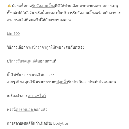
ด้วยแพ็คเกจ
รับจัดงานเลี้ยง
ที่มีให้ท่านเลือกมากมายหลากหลายเมนู
ทั้งบุฟเฟ่ต์ โต๊ะจีน หรือค็อกเทล เป็นบริการรับจัดงานเลี้ยงพร้อมกับอาหาร
อร่อยรสเลิศที่จะเสริฟให้กับแขกของท่าน
bim100
วิธีการเลือก
กระเป๋าราคาถูก
ให้เหมาะสมกับตัวเอง
บริการ
รับจัดบุฟเฟ่ต์
นอกสถานที่
คิ้วไม่ขึ้น บาง หนวดไม่ยาว ??
ง่ายๆ เพียง คุณใช้ #sureserum
ปลูกคิ้ว
รับประกันว่า ประทับใจแน่นอน
เครื่องสำอาง
อายแชโดว์
พรุ่งนี้
ตารางบอล
ออกแล้ว
การสลายเซลล์ต้นกำเนิดด้วย
bodytite