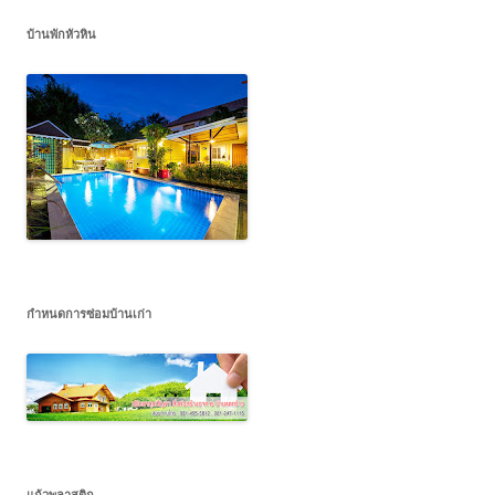
บ้านพักหัวหิน
กำหนดการซ่อมบ้านเก่า
แก้วพลาสติก