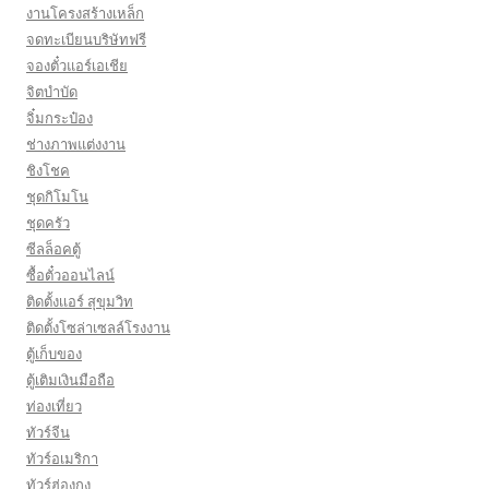
งานโครงสร้างเหล็ก
จดทะเบียนบริษัทฟรี
จองตั๋วแอร์เอเชีย
จิตบำบัด
จิ๋มกระป๋อง
ช่างภาพแต่งงาน
ชิงโชค
ชุดกิโมโน
ชุดครัว
ซีลล็อคตู้
ซื้อตั๋วออนไลน์
ติดตั้งเเอร์ สุขุมวิท
ติดตั้งโซล่าเซลล์โรงงาน
ตู้เก็บของ
ตู้เติมเงินมือถือ
ท่องเที่ยว
ทัวร์จีน
ทัวร์อเมริกา
ทัวร์ฮ่องกง