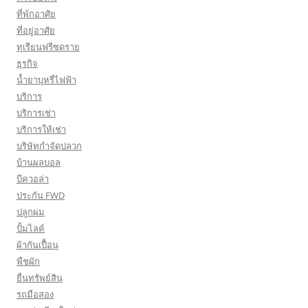
ที่พักอาศัย
ที่อยู่อาศัย
ทุเรียนฟรีซดราย
ธุรกิจ
น้ำยาบุหรี่ไฟฟ้า
บริการ
บริการเช่า
บริการให้เช่า
บริษัทกำจัดปลวก
บ้านผลบอล
บีควอล่า
ประกัน FWD
ปลูกผม
ปั้มไลค์
ผ้ากันเปื้อน
พืชผัก
ยื่นทรัพย์สิน
รถมือสอง