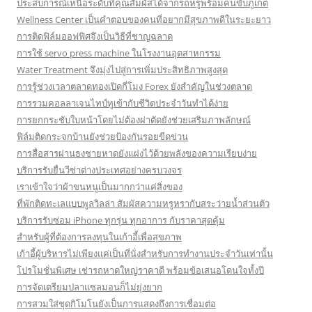
ประสบการณ์เหนือระดับที่คุณสัมผัสได้จากรถหรูพร้อมคนขับภูเก็ต
Wellness Center เป็นคำตอบของคนที่อยากมีสุขภาพดีในระยะยาว
การติดฟิล์มออฟฟิศจึงเป็นวิธีที่ชาญฉลาด
การใช้ servo press machine ในโรงงานอุตสาหกรรม
Water Treatment จึงมุ่งไปสู่การเพิ่มประสิทธิภาพสูงสุด
การรู้ช่วงเวลาตลาดทองเปิดกี่โมง Forex ยังสำคัญในช่วงตลาด
การรวมคอลลาเจนไทป์ทูเข้ากับชีวิตประจำวันทำได้ง่าย
การยกกระชับใบหน้าโดยไม่ต้องผ่าตัดยังช่วยเสริมภาพลักษณ์
ฟิล์มติดกระจกบ้านยังช่วยป้องกันรอยขีดข่วน
การสื่อสารผ่านธงชายหาดยังแฝงไว้ด้วยพลังของความเรียบง่าย
บริการรับยื่นวีซ่าต่างประเทศอย่างครบวงจร
เราเข้าใจว่าผ้าขนหนูเป็นมากกว่าแค่สิ่งของ
ที่พักติดทะเลแบบพูลวิลล่า สัมผัสความหรูหรากับสระว่ายน้ำส่วนตัว
บริการรับซ่อม iPhone ทุกรุ่น ทุกอาการ กับราคาสุดคุ้ม
สำหรับผู้ที่ต้องการลงทุนในเก้าอี้เพื่อสุขภาพ
เก้าอี้ผู้บริหารไม่เพียงแค่เป็นที่นั่งสำหรับการทำงานประจำวันเท่านั้น
โปรโมชั่นพิเศษ เช่ารถหาดใหญ่ราคาดี พร้อมข้อเสนอโดนใจทั้งปี
การจัดเตรียมปลาแซลมอนก็ไม่ยุ่งยาก
การสวมใส่ชุดกิโมโนยังเป็นการแสดงถึงการเชื่อมต่อ