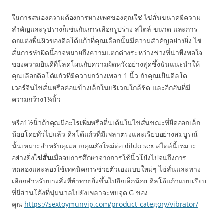
ในการสนองความต้องการทางเพศของคุณใช่ ไข่สั่นขนาดมีความ
สำคัญและรูปร่างก็เช่นกันการเลือกรูปร่าง สไตล์ ขนาด และการ
ตกแต่งพื้นผิวของดิลโด้แก้วที่คุณเลือกนั้นมีความสำคัญอย่างยิ่ง ไข่
สั่นการทำผิดนี้อาจหมายถึงความแตกต่างระหว่างช่วงที่น่าพึงพอใจ
ของความยินดีที่โลดโผนกับความผิดหวังอย่างสุดซึ้งฉันแนะนำให้
คุณเลือกดิลโด้แก้วที่มีความกว้างเพลา 1 นิ้ว ถ้าคุณเป็นดิลโด
เวอร์จินไข่สั่นหรือค่อนข้างเล็กในบริเวณใกล้ชิด และอีกอันที่มี
ความกว้าง1¼นิ้ว
หรือ1½นิ้วถ้าคุณมีอะไรเพิ่มหรือตื่นเต้นในไข่สั่นขณะที่ยืดออกเล็ก
น้อยโดยทั่วไปแล้ว ดิลโด้แก้วที่มีเพลาตรงและเรียบอย่างสมบูรณ์
นั้นเหมาะสำหรับคุณหากคุณยังใหม่ต่อ dildo sex สไตล์นี้เหมาะ
อย่างยิ่ง
ไข่สั่น
เมื่อจบการศึกษาจากการใช้นิ้วโป้งไปจนถึงการ
ทดลองและลองใช้เทคนิคการช่วยตัวเองแบบใหม่ๆ ไข่สั่นและทาง
เลือกสำหรับบางสิ่งที่ท้าทายยิ่งขึ้นไปอีกเล็กน้อย ดิลโด้แก้วแบบเรียบ
ที่มีส่วนโค้งที่นุ่มนวลไปยังเพลาจะพบจุด G ของ
คุณ
https://sextoymunvip.com/product-category/vibrator/