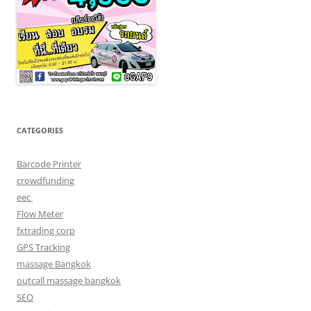
CATEGORIES
Barcode Printer
crowdfunding
eec
Flow Meter
fxtrading corp
GPS Tracking
massage Bangkok
outcall massage bangkok
SEO