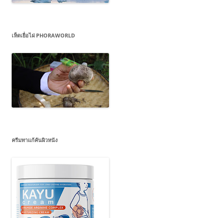
เห็ดเยื่อไผ่ PHORAWORLD
ครีมทาแก้คันผิวหนัง