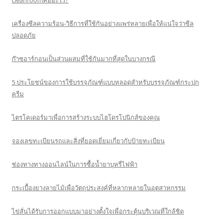
cleanroomคืออะไร?
เครื่องซีลความร้อน-วิธีการที่ใช้กันอย่างแพร่หลายเพื่อให้แน่ใจว่าซีล
ปลอดภัย
ก๊าซอาร์กอนเป็นส่วนผสมที่ใช้กันมากที่สุดในบางกรณี
5 ประโยชน์ของการใช้บรรจุภัณฑ์แบบหลอดสำหรับบรรจุภัณฑ์กระปุก
ครีม
ไตรโคเดอร์มาเพื่อการสร้างระบบไฮโดรโปนิกส์ของคุณ
จองเลขทะเบียนรถและสิ่งที่ยอดเยี่ยมเกี่ยวกับป้ายทะเบียน
ช่องทางทางออนไลน์ในการซื้อน้ำยาบุหรี่ไฟฟ้า
กระเบื้องยางลายไม้เพื่อวัตถุประสงค์ที่หลากหลายในอุตสาหกรรม
ไข่สั่นได้รับการออกแบบมาอย่างตั้งใจเพื่อกระตุ้นบริเวณที่ใกล้ชิด