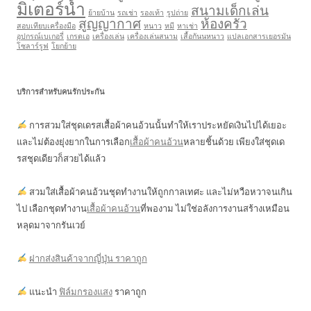
มิเตอร์น้ำ
สนามเด็กเล่น
ย้ายบ้าน
รถเช่า
รองเท้า
รูปถ่าย
สูญญากาศ
ห้องครัว
สอบเทียบเครื่องมือ
หนาว
หมี
หาเช่า
อุปกรณ์เบเกอรี่
เกรดเอ
เครื่องเล่น
เครื่องเล่นสนาม
เสื้อกันนหนาว
แปลเอกสารเยอรมัน
โซลาร์รูฟ
โยกย้าย
บริการสำหรับคนรักประกัน
การสวมใส่ชุดเดรสเสื้อผ้าคนอ้วนนั้นทำให้เราประหยัดเงินไปได้เยอะ
และไม่ต้องยุ่งยากในการเลือก
เสื้อผ้าคนอ้วน
หลายชิ้นด้วย เพียงใส่ชุดเด
รสชุดเดียวก็สวยได้แล้ว
สวมใส่เสื้อผ้าคนอ้วนชุดทำงานให้ถูกกาลเทศะ และไม่หวือหวาจนเกิน
ไป เลือกชุดทำงาน
เสื้อผ้าคนอ้วน
ที่พองาม ไม่ใช่อลังการงานสร้างเหมือน
หลุดมาจากรันเวย์
ฝากส่งสินค้าจากญี่ปุ่น ราคาถูก
แนะนำ
ฟิล์มกรองแสง
ราคาถูก