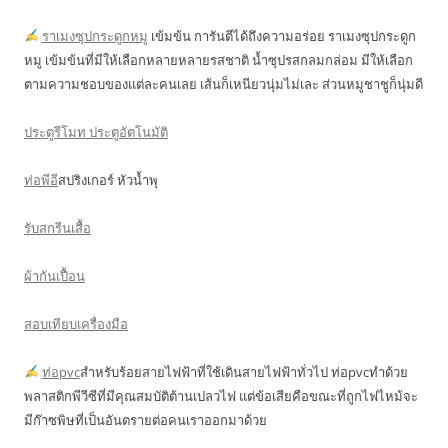
ราเมงซุปกระดูกหมู
เข้มข้น การันตีได้ถึงความอร่อย ราเมงซุปกระดูก
หมู เข้มข้นที่มีให้เลือกหลายหลายรสชาติ น้ำซุปรสกลมกล่อม มีให้เลือก
ตามความชอบของแต่ละคนเลย เส้นก็เหนียวนุ่มไม่เละ ส่วนหมูชาชูก็นุ่มดี
ประตูรีโมท ประตูอัตโนมัติ
ท่อพีอี
สปริงเกอร์ หัวน้ำพุ
รับสกรีนเสื้อ
ผ้ากันเปื้อน
สอบเทียบเครื่องมือ
ท่อpvc
สำหรับร้อยสายไฟฟ้าที่ใช้เดินสายไฟฟ้าทั่วไป ท่อpvcทำด้วย
พลาสติกพีวีซีที่มีคุณสมบัติต้านเปลวไฟ แต่ข้อเสียคือขณะที่ถูกไฟไหม้จะ
มีก๊าซพิษที่เป็นอันตรายต่อคนเราออกมาด้วย