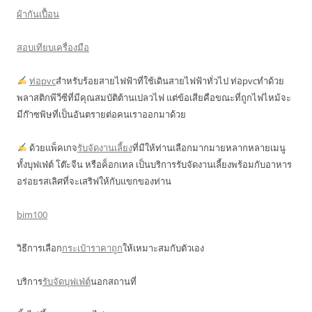
ผ้ากันเปื้อน
สอบเทียบเครื่องมือ
ท่อpvc
สำหรับร้อยสายไฟฟ้าที่ใช้เดินสายไฟฟ้าทั่วไป ท่อpvcทำด้วย
พลาสติกพีวีซีที่มีคุณสมบัติต้านเปลวไฟ แต่ข้อเสียคือขณะที่ถูกไฟไหม้จะ
มีก๊าซพิษที่เป็นอันตรายต่อคนเราออกมาด้วย
ด้วยแพ็คเกจ
รับจัดงานเลี้ยง
ที่มีให้ท่านเลือกมากมายหลากหลายเมนู
ทั้งบุฟเฟ่ต์ โต๊ะจีน หรือค็อกเทล เป็นบริการรับจัดงานเลี้ยงพร้อมกับอาหาร
อร่อยรสเลิศที่จะเสริฟให้กับแขกของท่าน
bim100
วิธีการเลือก
กระเป๋าราคาถูก
ให้เหมาะสมกับตัวเอง
บริการ
รับจัดบุฟเฟ่ต์
นอกสถานที่