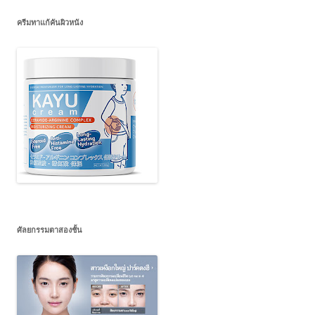
ครีมทาแก้คันผิวหนัง
ศัลยกรรมตาสองชั้น