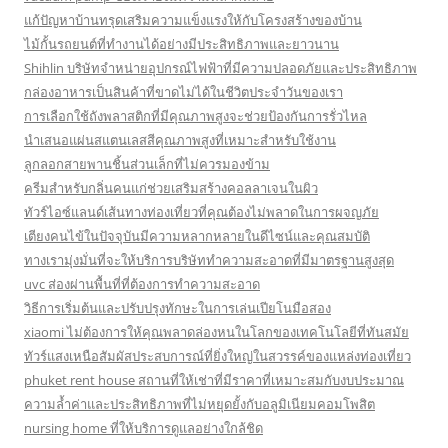
แก้ปัญหาบ้านทรุดเสริมความแข็งแรงให้กับโครงสร้างของบ้าน
ไม้กั้นรถยนต์ที่ทำงานได้อย่างมีประสิทธิภาพและยาวนาน
Shihlin บริษัทจำหน่ายอุปกรณ์ไฟฟ้าที่มีความปลอดภัยและประสิทธิภาพ
กล่องอาหารเป็นสินค้าที่ขาดไม่ได้ในชีวิตประจำวันของเรา
การเลือกใช้ถังพลาสติกที่มีคุณภาพสูงจะช่วยป้องกันการรั่วไหล
นำเสนอแผ่นสแตนเลสสีคุณภาพสูงที่เหมาะสำหรับใช้งาน
ลูกลอกสายพานชิ้นส่วนเล็กที่ไม่ควรมองข้าม
ครีมสำหรับกลิ่นคนแก่ช่วยเสริมสร้างคอลลาเจนในผิว
ทัวร์ไอซ์แลนด์เส้นทางท่องเที่ยวที่คุณต้องไม่พลาดในการผจญภัย
เตียงคนไข้ในปัจจุบันมีความหลากหลายในดีไซน์และคุณสมบัติ
ทางเรามุ่งมั่นที่จะให้บริการบริษัททำความสะอาดที่มีมาตรฐานสูงสุด
uvc ส่องผ่านพื้นที่ที่ต้องการทำความสะอาด
วิธีการเริ่มต้นและปรับปรุงทักษะในการเล่นเปียโนมือสอง
xiaomi ไม่ต้องการให้คุณพลาดล่องหนในโลกของเทคโนโลยีที่ทันสมัย
ทัวร์แสงเหนือสัมผัสประสบการณ์ที่ยิ่งใหญ่ในสวรรค์ของแหล่งท่องเที่ยว
phuket rent house สถานที่ให้เช่าที่มีราคาที่เหมาะสมกับงบประมาณ
ความล้ำค่าและประสิทธิภาพที่ไม่หยุดยั้งกับอลูมิเนียมคอมโพสิต
nursing home ที่ให้บริการดูแลอย่างใกล้ชิด