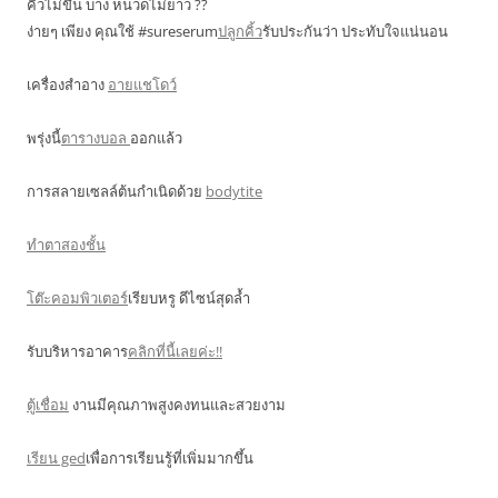
คิ้วไม่ขึ้น บาง หนวดไม่ยาว ??
ง่ายๆ เพียง คุณใช้ #sureserum
ปลูกคิ้ว
รับประกันว่า ประทับใจแน่นอน
เครื่องสำอาง
อายแชโดว์
พรุ่งนี้
ตารางบอล
ออกแล้ว
การสลายเซลล์ต้นกำเนิดด้วย
bodytite
ทำตาสองชั้น
โต๊ะคอมพิวเตอร์
เรียบหรู ดีไซน์สุดล้ำ
รับบริหารอาคาร
คลิกที่นี้เลยค่ะ!!
ตู้เชื่อม
งานมีคุณภาพสูงคงทนและสวยงาม
เรียน ged
เพื่อการเรียนรู้ที่เพิ่มมากขึ้น