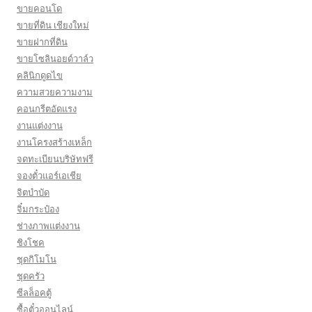
ขายคอนโด
ขายที่ดิน เชียงใหม่
ขายฝากที่ดิน
ขายโซลินอยด์วาล์ว
คลินิกดูดไข
ความสวยความงาม
คอนกรีตอัดแรง
งานแต่งงาน
งานโครงสร้างเหล็ก
จดทะเบียนบริษัทฟรี
จองตั๋วแอร์เอเชีย
จิตบำบัด
จิ๋มกระป๋อง
ช่างภาพแต่งงาน
ชิงโชค
ชุดกิโมโน
ชุดครัว
ซีลล็อคตู้
ซื้อตั๋วออนไลน์