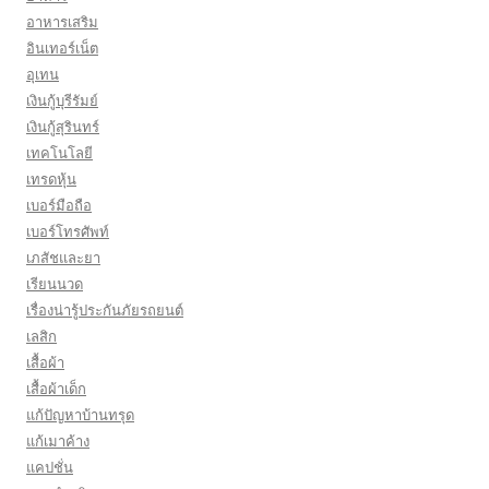
อาหารเสริม
อินเทอร์เน็ต
อุเทน
เงินกู้บุรีรัมย์
เงินกู้สุรินทร์
เทคโนโลยี
เทรดหุ้น
เบอร์มือถือ
เบอร์โทรศัพท์
เภสัชและยา
เรียนนวด
เรื่องน่ารู้ประกันภัยรถยนต์
เลสิก
เสื้อผ้า
เสื้อผ้าเด็ก
แก้ปัญหาบ้านทรุด
แก้เมาค้าง
แคปชั่น