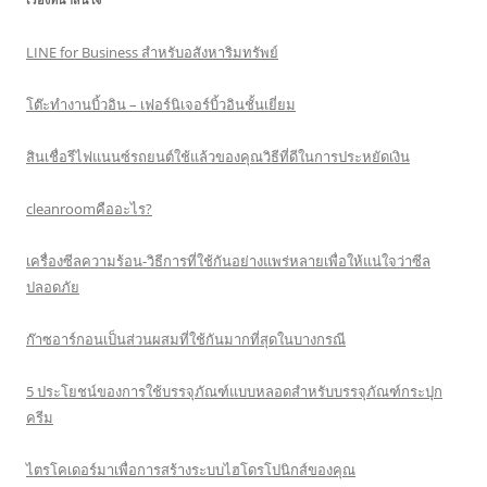
LINE for Business สำหรับอสังหาริมทรัพย์
โต๊ะทำงานบิ้วอิน – เฟอร์นิเจอร์บิ้วอินชั้นเยี่ยม
สินเชื่อรีไฟแนนซ์รถยนต์ใช้แล้วของคุณวิธีที่ดีในการประหยัดเงิน
cleanroomคืออะไร?
เครื่องซีลความร้อน-วิธีการที่ใช้กันอย่างแพร่หลายเพื่อให้แน่ใจว่าซีล
ปลอดภัย
ก๊าซอาร์กอนเป็นส่วนผสมที่ใช้กันมากที่สุดในบางกรณี
5 ประโยชน์ของการใช้บรรจุภัณฑ์แบบหลอดสำหรับบรรจุภัณฑ์กระปุก
ครีม
ไตรโคเดอร์มาเพื่อการสร้างระบบไฮโดรโปนิกส์ของคุณ