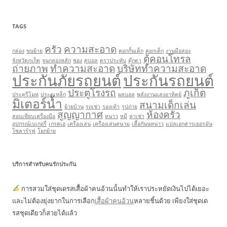
TAGS
ครัว
ความสะอาด
กล่อง
ขนย้าย
คอกกั้นเด็ก
คอกเด็ก
งานมือสอง
ตู้คอนโทรล
จังหวัดภูเก็ต
จูนกล่องหลัก
ซอง
ดูบอล
ตราประทับ
ตุ๊กตา
ถ่ายภาพ
ทำความสะอาด
บริษัททำความสะอาด
ประกันภัยรถยนต์
ประกันรถยนต์
ประตูโรงรถ
ภูเก็ต
ประตูรีโมท
ประตูเหล็ก
ผลบอล
พลังงานแสงอาทิตย์
มิเตอร์น้ำ
สนามเด็กเล่น
ย้ายบ้าน
รถเช่า
รองเท้า
รูปถ่าย
สูญญากาศ
ห้องครัว
สอบเทียบเครื่องมือ
หนาว
หมี
หาเช่า
อุปกรณ์เบเกอรี่
เกรดเอ
เครื่องเล่น
เครื่องเล่นสนาม
เสื้อกันนหนาว
แปลเอกสารเยอรมัน
โซลาร์รูฟ
โยกย้าย
บริการสำหรับคนรักประกัน
การสวมใส่ชุดเดรสเสื้อผ้าคนอ้วนนั้นทำให้เราประหยัดเงินไปได้เยอะ
และไม่ต้องยุ่งยากในการเลือก
เสื้อผ้าคนอ้วน
หลายชิ้นด้วย เพียงใส่ชุดเด
รสชุดเดียวก็สวยได้แล้ว