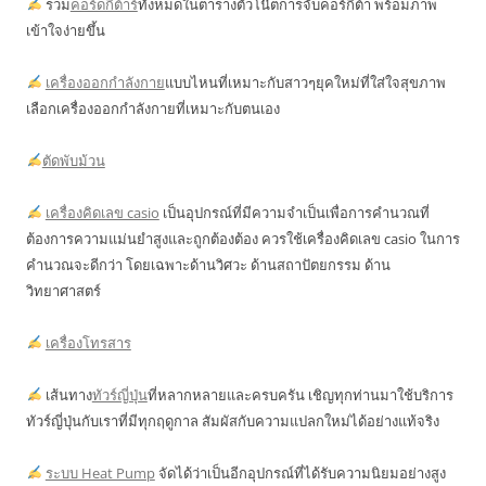
รวม
คอร์ดกีต้าร์
ทั้งหมดในตารางตัวโน๊ตการจับคอร์กีต้า พร้อมภาพ
เข้าใจง่ายขึ้น
เครื่องออกกำลังกาย
แบบไหนที่เหมาะกับสาวๆยุคใหม่ที่ใส่ใจสุขภาพ
เลือกเครื่องออกกำลังกายที่เหมาะกับตนเอง
ตัดพับม้วน
เครื่องคิดเลข casio
เป็นอุปกรณ์ที่มีความจำเป็นเพื่อการคำนวณที่
ต้องการความแม่นยำสูงและถูกต้องต้อง ควรใช้เครื่องคิดเลข casio ในการ
คำนวณจะดีกว่า โดยเฉพาะด้านวิศวะ ด้านสถาปัตยกรรม ด้าน
วิทยาศาสตร์
เครื่องโทรสาร
เส้นทาง
ทัวร์ญี่ปุ่น
ที่หลากหลายและครบครัน เชิญทุกท่านมาใช้บริการ
ทัวร์ญี่ปุ่นกับเราที่มีทุกฤดูกาล สัมผัสกับความแปลกใหม่ได้อย่างแท้จริง
ระบบ Heat Pump
จัดได้ว่าเป็นอีกอุปกรณ์ที่ได้รับความนิยมอย่างสูง