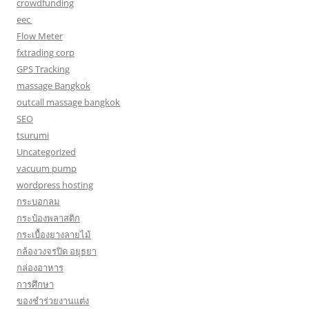
crowdfunding
eec
Flow Meter
fxtrading corp
GPS Tracking
massage Bangkok
outcall massage bangkok
SEO
tsurumi
Uncategorized
vacuum pump
wordpress hosting
กระบอกลม
กระป๋องพลาสติก
กระเบื้องยางลายไม้
กล้องวงจรปิด อยุธยา
กล่องอาหาร
การศึกษา
ของชำร่วยงานแต่ง