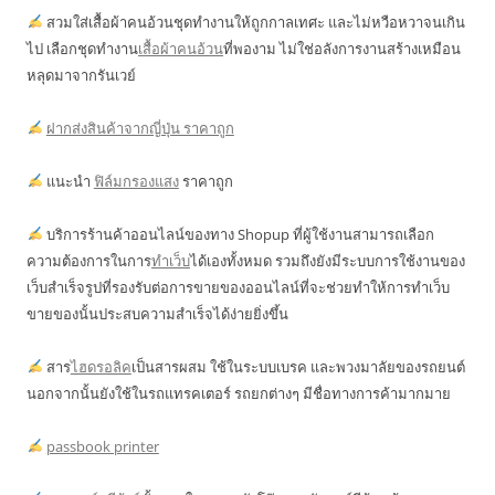
สวมใส่เสื้อผ้าคนอ้วนชุดทำงานให้ถูกกาลเทศะ และไม่หวือหวาจนเกิน
ไป เลือกชุดทำงาน
เสื้อผ้าคนอ้วน
ที่พองาม ไม่ใช่อลังการงานสร้างเหมือน
หลุดมาจากรันเวย์
ฝากส่งสินค้าจากญี่ปุ่น ราคาถูก
แนะนำ
ฟิล์มกรองแสง
ราคาถูก
บริการร้านค้าออนไลน์ของทาง Shopup ที่ผู้ใช้งานสามารถเลือก
ความต้องการในการ
ทำเว็บ
ได้เองทั้งหมด รวมถึงยังมีระบบการใช้งานของ
เว็บสำเร็จรูปที่รองรับต่อการขายของออนไลน์ที่จะช่วยทำให้การทำเว็บ
ขายของนั้นประสบความสำเร็จได้ง่ายยิ่งขึ้น
สาร
ไฮดรอลิค
เป็นสารผสม ใช้ในระบบเบรค และพวงมาลัยของรถยนต์
นอกจากนั้นยังใช้ในรถแทรคเตอร์ รถยกต่างๆ มีชื่อทางการค้ามากมาย
passbook printer