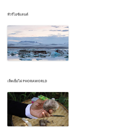
ทัวร์ไอซ์แลนด์
เห็ดเยื่อไผ่ PHORAWORLD