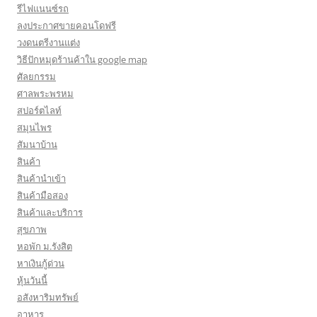
รีไฟแนนซ์รถ
ลงประกาศขายคอนโดฟรี
วงดนตรีงานแต่ง
วิธีปักหมุดร้านค้าใน google map
ศัลยกรรม
ศาลพระพรหม
สปอร์ตไลท์
สมุนไพร
สัมนาบ้าน
สินค้า
สินค้านำเข้า
สินค้ามือสอง
สินค้าและบริการ
สุขภาพ
หอพัก ม.รังสิต
หาเงินกู้ด่วน
หุ้นวันนี้
อสังหาริมทรัพย์
อาหาร