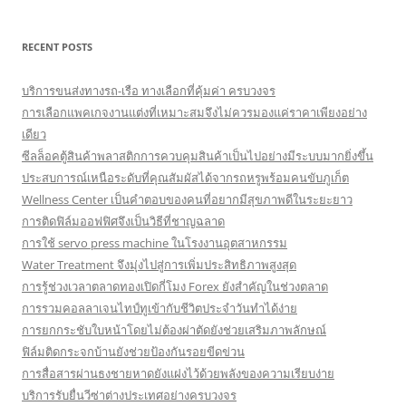
RECENT POSTS
บริการขนส่งทางรถ-เรือ ทางเลือกที่คุ้มค่า ครบวงจร
การเลือกแพคเกจงานแต่งที่เหมาะสมจึงไม่ควรมองแค่ราคาเพียงอย่าง
เดียว
ซีลล็อคตู้สินค้าพลาสติกการควบคุมสินค้าเป็นไปอย่างมีระบบมากยิ่งขึ้น
ประสบการณ์เหนือระดับที่คุณสัมผัสได้จากรถหรูพร้อมคนขับภูเก็ต
Wellness Center เป็นคำตอบของคนที่อยากมีสุขภาพดีในระยะยาว
การติดฟิล์มออฟฟิศจึงเป็นวิธีที่ชาญฉลาด
การใช้ servo press machine ในโรงงานอุตสาหกรรม
Water Treatment จึงมุ่งไปสู่การเพิ่มประสิทธิภาพสูงสุด
การรู้ช่วงเวลาตลาดทองเปิดกี่โมง Forex ยังสำคัญในช่วงตลาด
การรวมคอลลาเจนไทป์ทูเข้ากับชีวิตประจำวันทำได้ง่าย
การยกกระชับใบหน้าโดยไม่ต้องผ่าตัดยังช่วยเสริมภาพลักษณ์
ฟิล์มติดกระจกบ้านยังช่วยป้องกันรอยขีดข่วน
การสื่อสารผ่านธงชายหาดยังแฝงไว้ด้วยพลังของความเรียบง่าย
บริการรับยื่นวีซ่าต่างประเทศอย่างครบวงจร