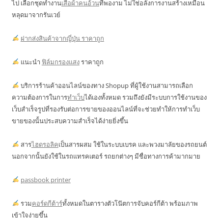
ไป เลือกชุดทำงาน
เสื้อผ้าคนอ้วน
ที่พองาม ไม่ใช่อลังการงานสร้างเหมือน
หลุดมาจากรันเวย์
ฝากส่งสินค้าจากญี่ปุ่น ราคาถูก
แนะนำ
ฟิล์มกรองแสง
ราคาถูก
บริการร้านค้าออนไลน์ของทาง Shopup ที่ผู้ใช้งานสามารถเลือก
ความต้องการในการ
ทำเว็บ
ได้เองทั้งหมด รวมถึงยังมีระบบการใช้งานของ
เว็บสำเร็จรูปที่รองรับต่อการขายของออนไลน์ที่จะช่วยทำให้การทำเว็บ
ขายของนั้นประสบความสำเร็จได้ง่ายยิ่งขึ้น
สาร
ไฮดรอลิค
เป็นสารผสม ใช้ในระบบเบรค และพวงมาลัยของรถยนต์
นอกจากนั้นยังใช้ในรถแทรคเตอร์ รถยกต่างๆ มีชื่อทางการค้ามากมาย
passbook printer
รวม
คอร์ดกีต้าร์
ทั้งหมดในตารางตัวโน๊ตการจับคอร์กีต้า พร้อมภาพ
เข้าใจง่ายขึ้น