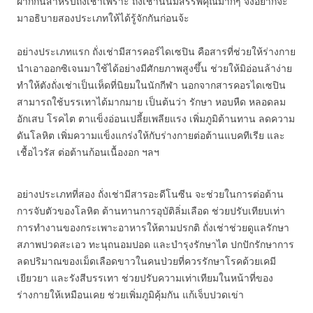
ฝากกันสำหรับถั่งเช่าเพราะ ถั่งเช่านั้นมีสรรพคุณมากๆ จึงอยากจะ
มาอธิบายสองประเภทให้ได้รู้จักกันก่อนจ้ะ
อย่างประเภทแรก ถั่งเช่ามีสารคอร์ไดเซปิน คือสารที่ช่วยให้ร่างกาย
นำเอาออกซิเจนมาใช้ได้อย่างมีศักยภาพสูงขึ้น ช่วยให้มิอ่อนล้าง่าย
ทำให้ตังถั่งเช่าเป็นเห็ดที่นิยมในนักกีฬา นอกจากสารคอรไดเซปิน
สามารถใช้บรรเทาได้มากมาย เป็นต้นว่า รักษา หอบหืด หลอดลม
อักเสบ โรคไต ตาแข็งอ่อนเปลี้ยเพลียแรง เพิ่มภูมิต้านทาน ลดความ
ดันโลหิต เพิ่มความแข็งแกร่งให้กับร่างกายต่อต้านแบคทีเรีย และ
เชื้อไวรัส ต่อต้านก้อนเนื้องอก ฯลฯ
อย่างประเภทที่สอง ถั่งเช่ามีสารอะดีโนซีน จะช่วยในการต่อต้าน
การจับตัวของโลหิต ต้านทานการอุบัติลิ่มเลือด ช่วยปรับเทียบเท่า
การทำงานของกระเพาะอาหารให้ตามปรกติ ถั่งเช่าช่วยดูแลรักษา
สภาพปวดสะเอว ทะนุถนอมปอด และบำรุงรักษาไต ปกปักรักษาการ
ลดปริมาณของเม็ดเลือดขาวในคนป่วยที่ควรรักษาโรคด้วยเคมี
เยียวยา และรังสีบรรเทา ช่วยปรับความเท่าเทียมในหน้าที่ของ
ร่างกายให้เหมือนเคย ช่วยเพิ่มภูมิคุ้มกัน แก้เจ็บปวดเข่า