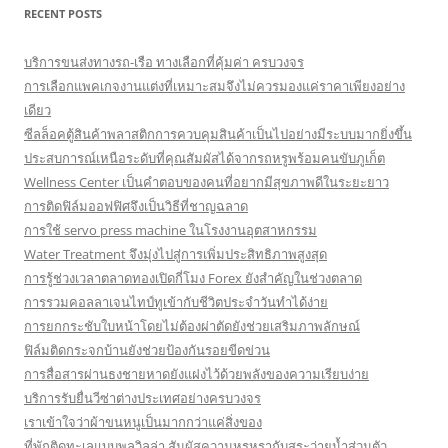
RECENT POSTS
บริการขนส่งทางรถ-เรือ ทางเลือกที่คุ้มค่า ครบวงจร
การเลือกแพคเกจงานแต่งที่เหมาะสมจึงไม่ควรมองแค่ราคาเพียงอย่าง
เดียว
ซีลล็อคตู้สินค้าพลาสติกการควบคุมสินค้าเป็นไปอย่างมีระบบมากยิ่งขึ้น
ประสบการณ์เหนือระดับที่คุณสัมผัสได้จากรถหรูพร้อมคนขับภูเก็ต
Wellness Center เป็นคำตอบของคนที่อยากมีสุขภาพดีในระยะยาว
การติดฟิล์มออฟฟิศจึงเป็นวิธีที่ชาญฉลาด
การใช้ servo press machine ในโรงงานอุตสาหกรรม
Water Treatment จึงมุ่งไปสู่การเพิ่มประสิทธิภาพสูงสุด
การรู้ช่วงเวลาตลาดทองเปิดกี่โมง Forex ยังสำคัญในช่วงตลาด
การรวมคอลลาเจนไทป์ทูเข้ากับชีวิตประจำวันทำได้ง่าย
การยกกระชับใบหน้าโดยไม่ต้องผ่าตัดยังช่วยเสริมภาพลักษณ์
ฟิล์มติดกระจกบ้านยังช่วยป้องกันรอยขีดข่วน
การสื่อสารผ่านธงชายหาดยังแฝงไว้ด้วยพลังของความเรียบง่าย
บริการรับยื่นวีซ่าต่างประเทศอย่างครบวงจร
เราเข้าใจว่าผ้าขนหนูเป็นมากกว่าแค่สิ่งของ
ที่พักติดทะเลแบบพูลวิลล่า สัมผัสความหรูหรากับสระว่ายน้ำส่วนตัว