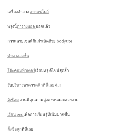
เครื่องสำอาง
อายแชโดว์
พรุ่งนี้
ตารางบอล
ออกแล้ว
การสลายเซลล์ต้นกำเนิดด้วย
bodytite
ทำตาสองชั้น
โต๊ะคอมพิวเตอร์
เรียบหรู ดีไซน์สุดล้ำ
รับบริหารอาคาร
คลิกที่นี้เลยค่ะ!!
ตู้เชื่อม
งานมีคุณภาพสูงคงทนและสวยงาม
เรียน ged
เพื่อการเรียนรู้ที่เพิ่มมากขึ้น
ตั้งชื่อลูก
ที่นี่เลย