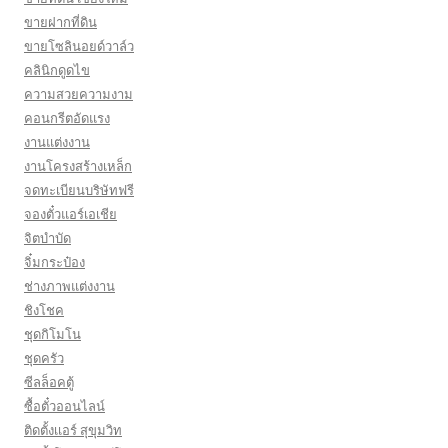
ขายฝากที่ดิน
ขายโซลินอยด์วาล์ว
คลินิกดูดไข
ความสวยความงาม
คอนกรีตอัดแรง
งานแต่งงาน
งานโครงสร้างเหล็ก
จดทะเบียนบริษัทฟรี
จองตั๋วแอร์เอเชีย
จิตบำบัด
จิ๋มกระป๋อง
ช่างภาพแต่งงาน
ชิงโชค
ชุดกิโมโน
ชุดครัว
ซีลล็อคตู้
ซื้อตั๋วออนไลน์
ติดตั้งเเอร์ สุขุมวิท