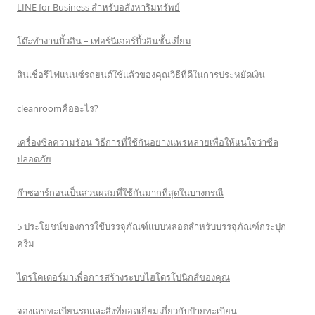
LINE for Business สำหรับอสังหาริมทรัพย์
โต๊ะทำงานบิ้วอิน – เฟอร์นิเจอร์บิ้วอินชั้นเยี่ยม
สินเชื่อรีไฟแนนซ์รถยนต์ใช้แล้วของคุณวิธีที่ดีในการประหยัดเงิน
cleanroomคืออะไร?
เครื่องซีลความร้อน-วิธีการที่ใช้กันอย่างแพร่หลายเพื่อให้แน่ใจว่าซีล
ปลอดภัย
ก๊าซอาร์กอนเป็นส่วนผสมที่ใช้กันมากที่สุดในบางกรณี
5 ประโยชน์ของการใช้บรรจุภัณฑ์แบบหลอดสำหรับบรรจุภัณฑ์กระปุก
ครีม
ไตรโคเดอร์มาเพื่อการสร้างระบบไฮโดรโปนิกส์ของคุณ
จองเลขทะเบียนรถและสิ่งที่ยอดเยี่ยมเกี่ยวกับป้ายทะเบียน