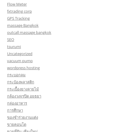
Flow Meter
fxtrading corp
GPS Tracking
massage Bangkok
outcall massage bangkok
SEO
tsurumi
Uncategorized
vacuum pump
wordpress hosting
กระบอกลม
กระป๋องพลาสติก
กระเบื้องยางลายไม้
กล้องวงจรปิด อยุธยา
กล่องอาหาร
การศึกษา
ของชำร่วยงานแต่ง
ขายคอนโด
ขายที่ดิน เชียงใหม่