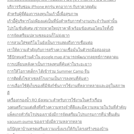
บริการรับซ่อม iPhone ทุกรุ่น ทุกอาการ กับราคาสุดคุ้ม
สำหรับผู้ที่ต้องการลงทุนในเก้าอี้เพื่อสุขภาพ
เก้าอี้ผู้บริหารไม่เพียงแค่เป็นที่นั่งสำหรับการทำงานประจำวันเท่านั้น
โปรโมชั่นพิเศษ เช่ารถหาดใหญ่ราคาดี พร้อมข้อเสนอโดนใจทั้งปี
การจัดเตรียมปลาแซลมอนก็ไม่ยุ่งยาก
การสวมใส่ชุดกิโมโนยังเป็นการแสดงถึงการเชื่อมต่อ
เราให้ความสำคัญกับการสร้างความเชื่อมั่นในตัวรถมือสองอุบล
วิธีปักหมุดร้านค้าใน google map สามารถพัฒนากลยุทธ์การตลาดแ
การเปลี่ยนหลังคาเป็นการลงทุนที่คุ้มค่าในระยะยาว
การให้โอกาสเด็กๆ ได้เข้าร่วม Summer Camp จีน
การติดตั้งโซล่าเซลล์โรงงานเป็นการลงทุนที่คุ้มค่า
การเลือกใช้ตู้เก็บของที่มีฟังก์ชั่นการใช้งานที่หลากหลายและอยู่ในสภาพ
ดี
เครื่องกรองน้ำ RO ยังเหมาะสำหรับการใช้งานในครัวเรือน
วงดนตรีงานแต่งสิ่งที่สร้างความทรงจำที่ดีและมีความหมายในวันที่สำคัญ
แพ็คเกจทัวร์ยุโรปของเรายังมีการจัดเตรียมโปรแกรมการที่น่าตื่นเต้น
vacuum pump ของเรายังมีความหลากหลาย
แก้ปัญหาบ้านทรุดเสริมความแข็งแรงให้กับโครงสร้างของบ้าน