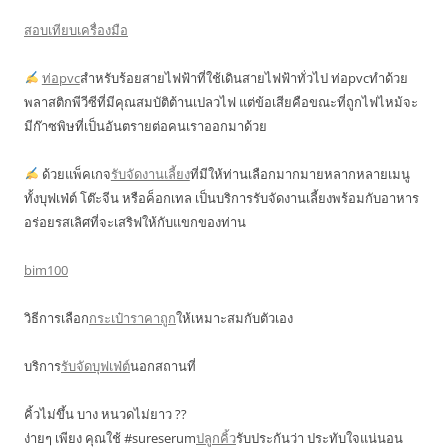
สอบเทียบเครื่องมือ
ท่อpvc
สำหรับร้อยสายไฟฟ้าที่ใช้เดินสายไฟฟ้าทั่วไป ท่อpvcทำด้วย
พลาสติกพีวีซีที่มีคุณสมบัติต้านเปลวไฟ แต่ข้อเสียคือขณะที่ถูกไฟไหม้จะ
มีก๊าซพิษที่เป็นอันตรายต่อคนเราออกมาด้วย
ด้วยแพ็คเกจ
รับจัดงานเลี้ยง
ที่มีให้ท่านเลือกมากมายหลากหลายเมนู
ทั้งบุฟเฟ่ต์ โต๊ะจีน หรือค็อกเทล เป็นบริการรับจัดงานเลี้ยงพร้อมกับอาหาร
อร่อยรสเลิศที่จะเสริฟให้กับแขกของท่าน
bim100
วิธีการเลือก
กระเป๋าราคาถูก
ให้เหมาะสมกับตัวเอง
บริการ
รับจัดบุฟเฟ่ต์
นอกสถานที่
คิ้วไม่ขึ้น บาง หนวดไม่ยาว ??
ง่ายๆ เพียง คุณใช้ #sureserum
ปลูกคิ้ว
รับประกันว่า ประทับใจแน่นอน