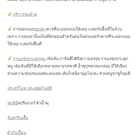
บริการขนย้าย
การออกแบบ
บ่อปลา
ควรที่จะออกแบบให้เหมาะสมกับพื้นที่ในบ้าน
เพราะว่าบ่อปลานั้นเป็นที่พักผ่อนสำหรับคนในครอบครัวควรที่จะออกแบบ
ให้เหมาะสมกับพื้นที่
ราเมงซุปกระดูกหมู
เข้มข้น การันตีได้ถึงความอร่อย ราเมงซุปกระดูก
หมู เข้มข้นที่มีให้เลือกหลายหลายรสชาติ น้ำซุปรสกลมกล่อม มีให้เลือก
ตามความชอบของแต่ละคนเลย เส้นก็เหนียวนุ่มไม่เละ ส่วนหมูชาชูก็นุ่มดี
ประตูรีโมท ประตูอัตโนมัติ
ท่อพีอี
สปริงเกอร์ หัวน้ำพุ
รับสกรีนเสื้อ
ผ้ากันเปื้อน