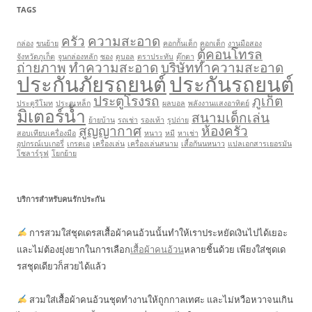
TAGS
ครัว
ความสะอาด
กล่อง
ขนย้าย
คอกกั้นเด็ก
คอกเด็ก
งานมือสอง
ตู้คอนโทรล
จังหวัดภูเก็ต
จูนกล่องหลัก
ซอง
ดูบอล
ตราประทับ
ตุ๊กตา
ถ่ายภาพ
ทำความสะอาด
บริษัททำความสะอาด
ประกันภัยรถยนต์
ประกันรถยนต์
ประตูโรงรถ
ภูเก็ต
ประตูรีโมท
ประตูเหล็ก
ผลบอล
พลังงานแสงอาทิตย์
มิเตอร์น้ำ
สนามเด็กเล่น
ย้ายบ้าน
รถเช่า
รองเท้า
รูปถ่าย
สูญญากาศ
ห้องครัว
สอบเทียบเครื่องมือ
หนาว
หมี
หาเช่า
อุปกรณ์เบเกอรี่
เกรดเอ
เครื่องเล่น
เครื่องเล่นสนาม
เสื้อกันนหนาว
แปลเอกสารเยอรมัน
โซลาร์รูฟ
โยกย้าย
บริการสำหรับคนรักประกัน
การสวมใส่ชุดเดรสเสื้อผ้าคนอ้วนนั้นทำให้เราประหยัดเงินไปได้เยอะ
และไม่ต้องยุ่งยากในการเลือก
เสื้อผ้าคนอ้วน
หลายชิ้นด้วย เพียงใส่ชุดเด
รสชุดเดียวก็สวยได้แล้ว
สวมใส่เสื้อผ้าคนอ้วนชุดทำงานให้ถูกกาลเทศะ และไม่หวือหวาจนเกิน