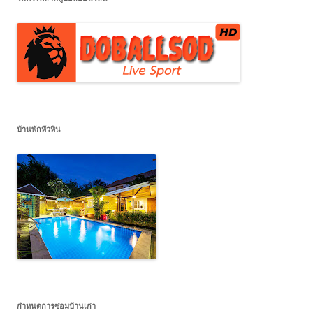
บ้านพักหัวหิน
กำหนดการซ่อมบ้านเก่า