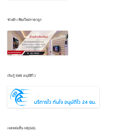
ช่างฝ้า เชียงใหม่ราคาถูก
เงินกู้ SME อนุมัติไว
เจลหล่อลื่น HEJGEL