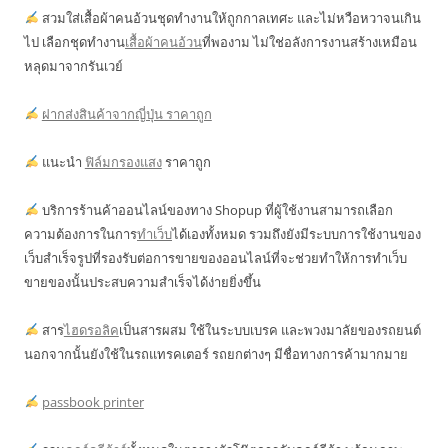
สวมใส่เสื้อผ้าคนอ้วนชุดทำงานให้ถูกกาลเทศะ และไม่หวือหวาจนเกิน
ไป เลือกชุดทำงาน
เสื้อผ้าคนอ้วน
ที่พองาม ไม่ใช่อลังการงานสร้างเหมือน
หลุดมาจากรันเวย์
ฝากส่งสินค้าจากญี่ปุ่น ราคาถูก
แนะนำ
ฟิล์มกรองแสง
ราคาถูก
บริการร้านค้าออนไลน์ของทาง Shopup ที่ผู้ใช้งานสามารถเลือก
ความต้องการในการ
ทำเว็บ
ได้เองทั้งหมด รวมถึงยังมีระบบการใช้งานของ
เว็บสำเร็จรูปที่รองรับต่อการขายของออนไลน์ที่จะช่วยทำให้การทำเว็บ
ขายของนั้นประสบความสำเร็จได้ง่ายยิ่งขึ้น
สาร
ไฮดรอลิค
เป็นสารผสม ใช้ในระบบเบรค และพวงมาลัยของรถยนต์
นอกจากนั้นยังใช้ในรถแทรคเตอร์ รถยกต่างๆ มีชื่อทางการค้ามากมาย
passbook printer