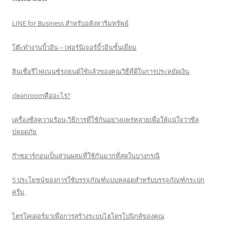
LINE for Business สำหรับอสังหาริมทรัพย์
โต๊ะทำงานบิ้วอิน – เฟอร์นิเจอร์บิ้วอินชั้นเยี่ยม
สินเชื่อรีไฟแนนซ์รถยนต์ใช้แล้วของคุณวิธีที่ดีในการประหยัดเงิน
cleanroomคืออะไร?
เครื่องซีลความร้อน-วิธีการที่ใช้กันอย่างแพร่หลายเพื่อให้แน่ใจว่าซีล
ปลอดภัย
ก๊าซอาร์กอนเป็นส่วนผสมที่ใช้กันมากที่สุดในบางกรณี
5 ประโยชน์ของการใช้บรรจุภัณฑ์แบบหลอดสำหรับบรรจุภัณฑ์กระปุก
ครีม
ไตรโคเดอร์มาเพื่อการสร้างระบบไฮโดรโปนิกส์ของคุณ