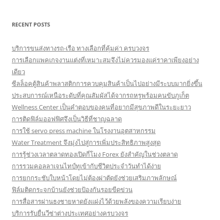
RECENT POSTS
บริการขนส่งทางรถ-เรือ ทางเลือกที่คุ้มค่า ครบวงจร
การเลือกแพคเกจงานแต่งที่เหมาะสมจึงไม่ควรมองแค่ราคาเพียงอย่าง
เดียว
ซีลล็อคตู้สินค้าพลาสติกการควบคุมสินค้าเป็นไปอย่างมีระบบมากยิ่งขึ้น
ประสบการณ์เหนือระดับที่คุณสัมผัสได้จากรถหรูพร้อมคนขับภูเก็ต
Wellness Center เป็นคำตอบของคนที่อยากมีสุขภาพดีในระยะยาว
การติดฟิล์มออฟฟิศจึงเป็นวิธีที่ชาญฉลาด
การใช้ servo press machine ในโรงงานอุตสาหกรรม
Water Treatment จึงมุ่งไปสู่การเพิ่มประสิทธิภาพสูงสุด
การรู้ช่วงเวลาตลาดทองเปิดกี่โมง Forex ยังสำคัญในช่วงตลาด
การรวมคอลลาเจนไทป์ทูเข้ากับชีวิตประจำวันทำได้ง่าย
การยกกระชับใบหน้าโดยไม่ต้องผ่าตัดยังช่วยเสริมภาพลักษณ์
ฟิล์มติดกระจกบ้านยังช่วยป้องกันรอยขีดข่วน
การสื่อสารผ่านธงชายหาดยังแฝงไว้ด้วยพลังของความเรียบง่าย
บริการรับยื่นวีซ่าต่างประเทศอย่างครบวงจร