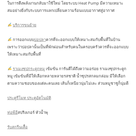
ในการดึงพลังงานกลับมาใช้ใหม่ โดยระบบ Heat Pump มีความเหมาะ
สมอย่างยิ่งกับระบบการแลกเปลี่ยนความร้อนแบบอากาศสู่อากาศ
บริการขนย้าย
การออกแบบ
บ่อปลา
ควรที่จะออกแบบให้เหมาะสมกับพื้นที่ในบ้าน
เพราะว่าบ่อปลานั้นเป็นที่พักผ่อนสำหรับคนในครอบครัวควรที่จะออกแบบ
ให้เหมาะสมกับพื้นที่
ราเมงซุปกระดูกหมู
เข้มข้น การันตีได้ถึงความอร่อย ราเมงซุปกระดูก
หมู เข้มข้นที่มีให้เลือกหลายหลายรสชาติ น้ำซุปรสกลมกล่อม มีให้เลือก
ตามความชอบของแต่ละคนเลย เส้นก็เหนียวนุ่มไม่เละ ส่วนหมูชาชูก็นุ่มดี
ประตูรีโมท ประตูอัตโนมัติ
ท่อพีอี
สปริงเกอร์ หัวน้ำพุ
รับสกรีนเสื้อ