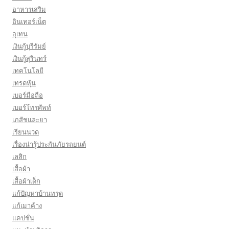
อาหารเสริม
อินเทอร์เน็ต
อุเทน
เงินกู้บุรีรัมย์
เงินกู้สุรินทร์
เทคโนโลยี
เทรดหุ้น
เบอร์มือถือ
เบอร์โทรศัพท์
เภสัชและยา
เรียนนวด
เรื่องน่ารู้ประกันภัยรถยนต์
เลสิก
เสื้อผ้า
เสื้อผ้าเด็ก
แก้ปัญหาบ้านทรุด
แก้เมาค้าง
แคปชั่น