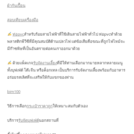
ผ้ากันเปื้อน
สอบเทียบเครื่องมือ
ท่อpvc
สำหรับร้อยสายไฟฟ้าที่ใช้เดินสายไฟฟ้าทั่วไป ท่อpvcทำด้วย
พลาสติกพีวีซีที่มีคุณสมบัติต้านเปลวไฟ แต่ข้อเสียคือขณะที่ถูกไฟไหม้จะ
มีก๊าซพิษที่เป็นอันตรายต่อคนเราออกมาด้วย
ด้วยแพ็คเกจ
รับจัดงานเลี้ยง
ที่มีให้ท่านเลือกมากมายหลากหลายเมนู
ทั้งบุฟเฟ่ต์ โต๊ะจีน หรือค็อกเทล เป็นบริการรับจัดงานเลี้ยงพร้อมกับอาหาร
อร่อยรสเลิศที่จะเสริฟให้กับแขกของท่าน
bim100
วิธีการเลือก
กระเป๋าราคาถูก
ให้เหมาะสมกับตัวเอง
บริการ
รับจัดบุฟเฟ่ต์
นอกสถานที่