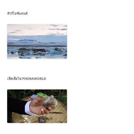
ทัวร์ไอซ์แลนด์
เห็ดเยื่อไผ่ PHORAWORLD