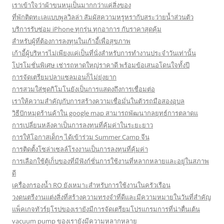
เราเข้าใจว่าผ้าขนหนูเป็นมากกว่าแค่สิ่งของ
ที่พักติดทะเลแบบพูลวิลล่า สัมผัสความหรูหรากับสระว่ายน้ำส่วนตัว
บริการรับซ่อม iPhone ทุกรุ่น ทุกอาการ กับราคาสุดคุ้ม
สำหรับผู้ที่ต้องการลงทุนในเก้าอี้เพื่อสุขภาพ
เก้าอี้ผู้บริหารไม่เพียงแค่เป็นที่นั่งสำหรับการทำงานประจำวันเท่านั้น
โปรโมชั่นพิเศษ เช่ารถหาดใหญ่ราคาดี พร้อมข้อเสนอโดนใจทั้งปี
การจัดเตรียมปลาแซลมอนก็ไม่ยุ่งยาก
การสวมใส่ชุดกิโมโนยังเป็นการแสดงถึงการเชื่อมต่อ
เราให้ความสำคัญกับการสร้างความเชื่อมั่นในตัวรถมือสองอุบล
วิธีปักหมุดร้านค้าใน google map สามารถพัฒนากลยุทธ์การตลาดแ
การเปลี่ยนหลังคาเป็นการลงทุนที่คุ้มค่าในระยะยาว
การให้โอกาสเด็กๆ ได้เข้าร่วม Summer Camp จีน
การติดตั้งโซล่าเซลล์โรงงานเป็นการลงทุนที่คุ้มค่า
การเลือกใช้ตู้เก็บของที่มีฟังก์ชั่นการใช้งานที่หลากหลายและอยู่ในสภาพ
ดี
เครื่องกรองน้ำ RO ยังเหมาะสำหรับการใช้งานในครัวเรือน
วงดนตรีงานแต่งสิ่งที่สร้างความทรงจำที่ดีและมีความหมายในวันที่สำคัญ
แพ็คเกจทัวร์ยุโรปของเรายังมีการจัดเตรียมโปรแกรมการที่น่าตื่นเต้น
vacuum pump ของเรายังมีความหลากหลาย