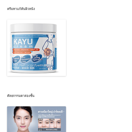
ครีมทาแก้คันผิวหนัง
ศัลยกรรมตาสองชั้น