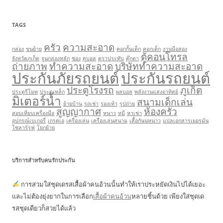
TAGS
ครัว
ความสะอาด
กล่อง
ขนย้าย
คอกกั้นเด็ก
คอกเด็ก
งานมือสอง
ตู้คอนโทรล
จังหวัดภูเก็ต
จูนกล่องหลัก
ซอง
ดูบอล
ตราประทับ
ตุ๊กตา
ถ่ายภาพ
ทำความสะอาด
บริษัททำความสะอาด
ประกันภัยรถยนต์
ประกันรถยนต์
ประตูโรงรถ
ภูเก็ต
ประตูรีโมท
ประตูเหล็ก
ผลบอล
พลังงานแสงอาทิตย์
มิเตอร์น้ำ
สนามเด็กเล่น
ย้ายบ้าน
รถเช่า
รองเท้า
รูปถ่าย
สูญญากาศ
ห้องครัว
สอบเทียบเครื่องมือ
หนาว
หมี
หาเช่า
อุปกรณ์เบเกอรี่
เกรดเอ
เครื่องเล่น
เครื่องเล่นสนาม
เสื้อกันนหนาว
แปลเอกสารเยอรมัน
โซลาร์รูฟ
โยกย้าย
บริการสำหรับคนรักประกัน
การสวมใส่ชุดเดรสเสื้อผ้าคนอ้วนนั้นทำให้เราประหยัดเงินไปได้เยอะ
และไม่ต้องยุ่งยากในการเลือก
เสื้อผ้าคนอ้วน
หลายชิ้นด้วย เพียงใส่ชุดเด
รสชุดเดียวก็สวยได้แล้ว