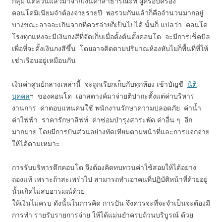
กลุ่ม แต่ล้วนแล้วมาจากเงินค่าสาธารณะที่ ผู้ครอบครอง
คอนโดมิเนียมจำต้องจ่ายรายปี พอรวมกันแล้วก็คือจำนวนมากอยู่
บางขณะอาจจะเกินจากที่ควรจ่ายก็เป็นไปได้ นั้นก็ แปลว่า คอนโด
โรงทุกแห่งจะมีเงินกงสีที่จัดเก็บเมื่อตั้งต้นตั้งคอนโด จะมีการเช็คบิล
เพื่อที่จะตั้งเงินกงสีขึ้น โดยอาจคิดตามปริมาณห้องหับไม่ก็พื้นที่ที่ให้
เช่าเรือนอยู่เหมือนกัน
เงินค่าศูนย์กลางเหล่านี้ จะถูกเรียกเก็บกับทุกห้อง เข้าบัญชี
นิติ
บุคคล
ฯ ของคอนโด เอาสตางค์มาจ่ายติปาถะตั้งแต่ค่าบริหาร
งานการ ค่าตอบแทนคนใช้ พนักงานรักษาความปลอดภัย ค่าน้ำ
ค่าไฟฟ้า ราคารักษาลิฟท์ ค่าซ่อมบำรุงสาระพัด ค่าอื่น ๆ อีก
มากมาย โดยมีการปันส่วนอย่างทัดเทียมตามหน้าที่และการแจกจ่าย
ให้ได้ตามเหมาะ
การรับบริหารตึกคอนโด จึงต้องคิดทบทวนค่าใช้สอยให้ได้อย่าง
ถ่องแท้ เพราะถ้าสะเพร่าไป สามารถทำเอาคนที่ปฏิบัติห
น้าที่ด้วยอยู่
นั้นเกิดไม่สบอารมณ์ด้วย
ให้เงินไม่ครบ ดังนั้นในการคิด การปัน จึงควรจะที่จะจำเป็นจะต้องมี
การทำ รายรับรายการจ่าย ให้ได้แม่นยำครบถ้วนบริบูรณ์ ด้วย