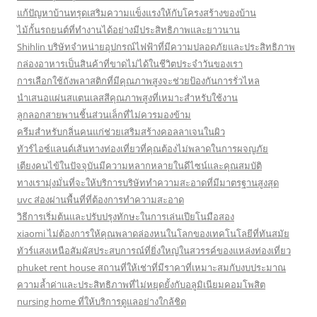
แก้ปัญหาบ้านทรุดเสริมความแข็งแรงให้กับโครงสร้างของบ้าน
ไม้กั้นรถยนต์ที่ทำงานได้อย่างมีประสิทธิภาพและยาวนาน
Shihlin บริษัทจำหน่ายอุปกรณ์ไฟฟ้าที่มีความปลอดภัยและประสิทธิภาพ
กล่องอาหารเป็นสินค้าที่ขาดไม่ได้ในชีวิตประจำวันของเรา
การเลือกใช้ถังพลาสติกที่มีคุณภาพสูงจะช่วยป้องกันการรั่วไหล
นำเสนอแผ่นสแตนเลสสีคุณภาพสูงที่เหมาะสำหรับใช้งาน
ลูกลอกสายพานชิ้นส่วนเล็กที่ไม่ควรมองข้าม
ครีมสำหรับกลิ่นคนแก่ช่วยเสริมสร้างคอลลาเจนในผิว
ทัวร์ไอซ์แลนด์เส้นทางท่องเที่ยวที่คุณต้องไม่พลาดในการผจญภัย
เตียงคนไข้ในปัจจุบันมีความหลากหลายในดีไซน์และคุณสมบัติ
ทางเรามุ่งมั่นที่จะให้บริการบริษัททำความสะอาดที่มีมาตรฐานสูงสุด
uvc ส่องผ่านพื้นที่ที่ต้องการทำความสะอาด
วิธีการเริ่มต้นและปรับปรุงทักษะในการเล่นเปียโนมือสอง
xiaomi ไม่ต้องการให้คุณพลาดล่องหนในโลกของเทคโนโลยีที่ทันสมัย
ทัวร์แสงเหนือสัมผัสประสบการณ์ที่ยิ่งใหญ่ในสวรรค์ของแหล่งท่องเที่ยว
phuket rent house สถานที่ให้เช่าที่มีราคาที่เหมาะสมกับงบประมาณ
ความล้ำค่าและประสิทธิภาพที่ไม่หยุดยั้งกับอลูมิเนียมคอมโพสิต
nursing home ที่ให้บริการดูแลอย่างใกล้ชิด