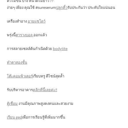
คิ้วไม่ขึ้น บาง หนวดไม่ยาว ??
ง่ายๆ เพียง คุณใช้ #sureserum
ปลูกคิ้ว
รับประกันว่า ประทับใจแน่นอน
เครื่องสำอาง
อายแชโดว์
พรุ่งนี้
ตารางบอล
ออกแล้ว
การสลายเซลล์ต้นกำเนิดด้วย
bodytite
ทำตาสองชั้น
โต๊ะคอมพิวเตอร์
เรียบหรู ดีไซน์สุดล้ำ
รับบริหารอาคาร
คลิกที่นี้เลยค่ะ!!
ตู้เชื่อม
งานมีคุณภาพสูงคงทนและสวยงาม
เรียน ged
เพื่อการเรียนรู้ที่เพิ่มมากขึ้น