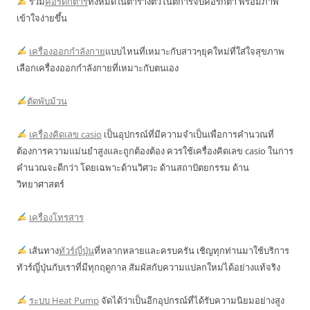
รวม
คอร์ดกีต้าร์
ทั้งหมดในตารางตัวโน๊ตการจับคอร์กีต้า พร้อมภาพ
เข้าใจง่ายขึ้น
เครื่องออกกำลังกาย
แบบไหนที่เหมาะกับสาวๆยุคใหม่ที่ใส่ใจสุขภาพ
เลือกเครื่องออกกำลังกายที่เหมาะกับตนเอง
ตัดพับม้วน
เครื่องคิดเลข casio
เป็นอุปกรณ์ที่มีความจำเป็นเพื่อการคำนวณที่
ต้องการความแม่นยำสูงและถูกต้องต้อง ควรใช้เครื่องคิดเลข casio ในการ
คำนวณจะดีกว่า โดยเฉพาะด้านวิศวะ ด้านสถาปัตยกรรม ด้าน
วิทยาศาสตร์
เครื่องโทรสาร
เส้นทาง
ทัวร์ญี่ปุ่น
ที่หลากหลายและครบครัน เชิญทุกท่านมาใช้บริการ
ทัวร์ญี่ปุ่นกับเราที่มีทุกฤดูกาล สัมผัสกับความแปลกใหม่ได้อย่างแท้จริง
ระบบ Heat Pump
จัดได้ว่าเป็นอีกอุปกรณ์ที่ได้รับความนิยมอย่างสูง