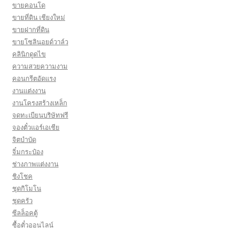
ขายคอนโด
ขายที่ดิน เชียงใหม่
ขายฝากที่ดิน
ขายโซลินอยด์วาล์ว
คลินิกดูดไข
ความสวยความงาม
คอนกรีตอัดแรง
งานแต่งงาน
งานโครงสร้างเหล็ก
จดทะเบียนบริษัทฟรี
จองตั๋วแอร์เอเชีย
จิตบำบัด
จิ๋มกระป๋อง
ช่างภาพแต่งงาน
ชิงโชค
ชุดกิโมโน
ชุดครัว
ซีลล็อคตู้
ซื้อตั๋วออนไลน์