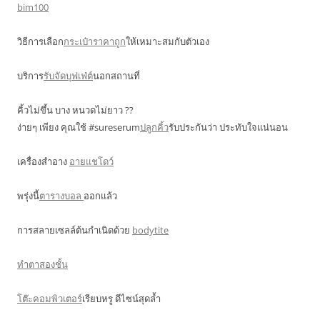
bim100
วิธีการเลือก
กระเป๋าราคาถูก
ให้เหมาะสมกับตัวเอง
บริการ
รับจัดบุฟเฟ่ต์
นอกสถานที่
คิ้วไม่ขึ้น บาง หนวดไม่ยาว ??
ง่ายๆ เพียง คุณใช้ #sureserum
ปลูกคิ้ว
รับประกันว่า ประทับใจแน่นอน
เครื่องสำอาง
อายแชโดว์
พรุ่งนี้
ตารางบอล
ออกแล้ว
การสลายเซลล์ต้นกำเนิดด้วย
bodytite
ทำตาสองชั้น
โต๊ะคอมพิวเตอร์
เรียบหรู ดีไซน์สุดล้ำ