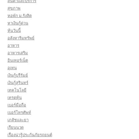
สินค้าและบริการ
สุขภาพ
หอพัก ม.รังสิต
หาเงินกู้ด่วน
หุ้นวันนี้
อสังหาริมทรัพย์
อาหาร
อาหารเสริม
อินเทอร์เน็ต
อุเทน
เงินกู้บุรีรัมย์
เงินกู้สุรินทร์
เทคโนโลยี
เทรดหุ้น
เบอร์มือถือ
เบอร์โทรศัพท์
เภสัชและยา
เรียนนวด
เรื่องน่ารู้ประกันภัยรถยนต์