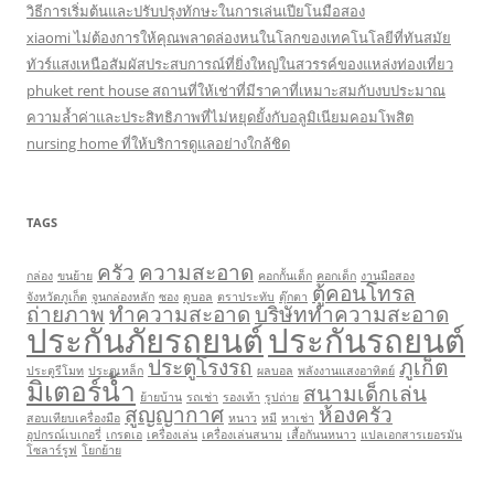
วิธีการเริ่มต้นและปรับปรุงทักษะในการเล่นเปียโนมือสอง
xiaomi ไม่ต้องการให้คุณพลาดล่องหนในโลกของเทคโนโลยีที่ทันสมัย
ทัวร์แสงเหนือสัมผัสประสบการณ์ที่ยิ่งใหญ่ในสวรรค์ของแหล่งท่องเที่ยว
phuket rent house สถานที่ให้เช่าที่มีราคาที่เหมาะสมกับงบประมาณ
ความล้ำค่าและประสิทธิภาพที่ไม่หยุดยั้งกับอลูมิเนียมคอมโพสิต
nursing home ที่ให้บริการดูแลอย่างใกล้ชิด
TAGS
ครัว
ความสะอาด
กล่อง
ขนย้าย
คอกกั้นเด็ก
คอกเด็ก
งานมือสอง
ตู้คอนโทรล
จังหวัดภูเก็ต
จูนกล่องหลัก
ซอง
ดูบอล
ตราประทับ
ตุ๊กตา
ถ่ายภาพ
ทำความสะอาด
บริษัททำความสะอาด
ประกันภัยรถยนต์
ประกันรถยนต์
ประตูโรงรถ
ภูเก็ต
ประตูรีโมท
ประตูเหล็ก
ผลบอล
พลังงานแสงอาทิตย์
มิเตอร์น้ำ
สนามเด็กเล่น
ย้ายบ้าน
รถเช่า
รองเท้า
รูปถ่าย
สูญญากาศ
ห้องครัว
สอบเทียบเครื่องมือ
หนาว
หมี
หาเช่า
อุปกรณ์เบเกอรี่
เกรดเอ
เครื่องเล่น
เครื่องเล่นสนาม
เสื้อกันนหนาว
แปลเอกสารเยอรมัน
โซลาร์รูฟ
โยกย้าย