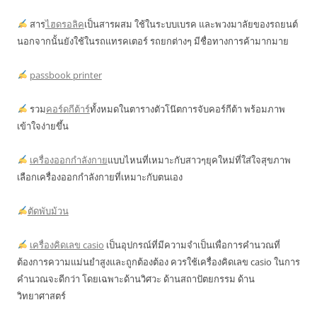
สาร
ไฮดรอลิค
เป็นสารผสม ใช้ในระบบเบรค และพวงมาลัยของรถยนต์
นอกจากนั้นยังใช้ในรถแทรคเตอร์ รถยกต่างๆ มีชื่อทางการค้ามากมาย
passbook printer
รวม
คอร์ดกีต้าร์
ทั้งหมดในตารางตัวโน๊ตการจับคอร์กีต้า พร้อมภาพ
เข้าใจง่ายขึ้น
เครื่องออกกำลังกาย
แบบไหนที่เหมาะกับสาวๆยุคใหม่ที่ใส่ใจสุขภาพ
เลือกเครื่องออกกำลังกายที่เหมาะกับตนเอง
ตัดพับม้วน
เครื่องคิดเลข casio
เป็นอุปกรณ์ที่มีความจำเป็นเพื่อการคำนวณที่
ต้องการความแม่นยำสูงและถูกต้องต้อง ควรใช้เครื่องคิดเลข casio ในการ
คำนวณจะดีกว่า โดยเฉพาะด้านวิศวะ ด้านสถาปัตยกรรม ด้าน
วิทยาศาสตร์