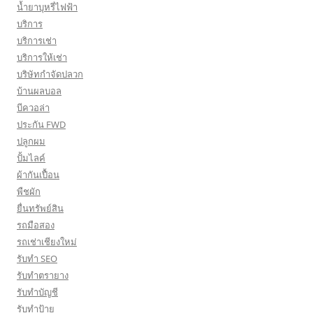
น้ำยาบุหรี่ไฟฟ้า
บริการ
บริการเช่า
บริการให้เช่า
บริษัทกำจัดปลวก
บ้านผลบอล
บีควอล่า
ประกัน FWD
ปลูกผม
ปั้มไลค์
ผ้ากันเปื้อน
พืชผัก
ยื่นทรัพย์สิน
รถมือสอง
รถเช่าเชียงใหม่
รับทำ SEO
รับทำตรายาง
รับทำบัญชี
รับทำป้าย