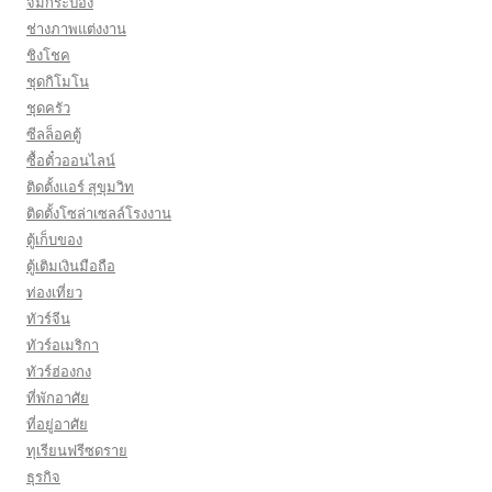
จิ๋มกระป๋อง
ช่างภาพแต่งงาน
ชิงโชค
ชุดกิโมโน
ชุดครัว
ซีลล็อคตู้
ซื้อตั๋วออนไลน์
ติดตั้งเเอร์ สุขุมวิท
ติดตั้งโซล่าเซลล์โรงงาน
ตู้เก็บของ
ตู้เติมเงินมือถือ
ท่องเที่ยว
ทัวร์จีน
ทัวร์อเมริกา
ทัวร์ฮ่องกง
ที่พักอาศัย
ที่อยู่อาศัย
ทุเรียนฟรีซดราย
ธุรกิจ