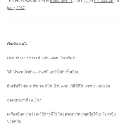
This entry was posted in
แนะนำบริการ
and tagged
ป้ายอิงค์เจ็ท
on
June, 2017
.
เรื่องที่น่าสนใจ
LINE for Business สำหรับอสังหาริมทรัพย์
โต๊ะทำงานบิ้วอิน – เฟอร์นิเจอร์บิ้วอินชั้นเยี่ยม
สินเชื่อรีไฟแนนซ์รถยนต์ใช้แล้วของคุณวิธีที่ดีในการประหยัดเงิน
cleanroomคืออะไร?
เครื่องซีลความร้อน-วิธีการที่ใช้กันอย่างแพร่หลายเพื่อให้แน่ใจว่าซีล
ปลอดภัย