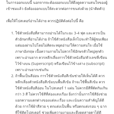
ในการออกแบบนี้ นอกจากจะต้องออกแบบให้ดึงดูดความสนใจของผู้
เข้าชมแล้ว ยังต้องออกแบบให้สะดวกต่อการขนส่งด้วย (นำติดตัว)
เพื่อให้โปสเตอร์อ่านได้ง่าย ควรปฏิบัติดังต่อไปนี้ คือ
ใช้ตัวหนังสือที่สามารถอ่านได้ในระยะ 3-4 ฟุต และควรเป็น
ตัวอักษรที่อ่านได้ง่าย ถ้าใช้ตัวหนังสือเล็กไปจะทำให้ผู้ชมเพียง
แต่มองผ่านไปโดยไม่คิดจะหยุดอ่าน/ให้ความสนใจ เมื่อใช้
ภาษาอังกฤษ เนื้อความภายในไม่ควรใช้อักษรตัวใหญ่ทุกตัว
เพราะอ่านยาก ควรหลีกเลี่ยงการใช้ตัวหนังสือ/ตัวเลขที่เขียน
ไว้ข้างบน (Superscript) หรือเขียนไว้ข้างล่าง (subscript)
เพราะอ่านยากเช่นกัน
ถ้าพื้นเป็นสีอ่อน การใช้ตัวหนังสือสีเข้มช่วยให้เห็นได้ดี ควร
หลีกเลี่ยงตัวหนังสือสีเข้มบนพื้นสีเข้ม ถ้าจะใช้พื้นสีเข้ม ควร
ใช้ตัวหนังสือสีอ่อน ในโปสเตอร์ 1 แผ่น ไม่ควรมีสีที่ตัดกันเกิน
กว่า 3 สี ไม่ควรใช้สีที่ส่องแสงเรือง ยิ่งกว่านั้นการใช้สียังช่วย
แยกความแตกต่างของแต่ละเรื่อง และเน้นความสำคัญได้ดี
ด้วย การใช้ผ้าสีสวย ๆ ตกแต่งเป็นพื้น หรือตกแต่งรอบ ๆ ฉาก
ที่ใช้ติดโปสเตอร์ ช่วยเพิ่มความงามและดึงดูดสายตาได้ดี