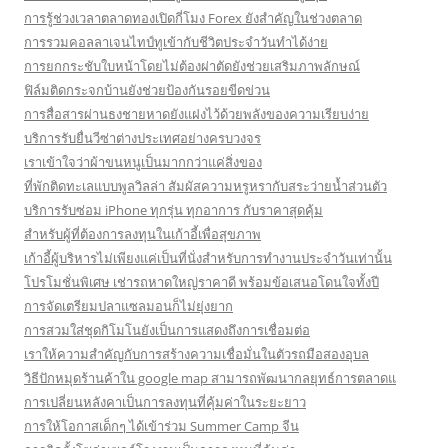
การรู้ช่วงเวลาตลาดทองเปิดกี่โมง Forex ยังสำคัญในช่วงตลาด
การรวมคอลลาเจนไทป์ทูเข้ากับชีวิตประจำวันทำได้ง่าย
การยกกระชับใบหน้าโดยไม่ต้องผ่าตัดยังช่วยเสริมภาพลักษณ์
ฟิล์มติดกระจกบ้านยังช่วยป้องกันรอยขีดข่วน
การสื่อสารผ่านธงชายหาดยังแฝงไว้ด้วยพลังของความเรียบง่าย
บริการรับยื่นวีซ่าต่างประเทศอย่างครบวงจร
เราเข้าใจว่าผ้าขนหนูเป็นมากกว่าแค่สิ่งของ
ที่พักติดทะเลแบบพูลวิลล่า สัมผัสความหรูหรากับสระว่ายน้ำส่วนตัว
บริการรับซ่อม iPhone ทุกรุ่น ทุกอาการ กับราคาสุดคุ้ม
สำหรับผู้ที่ต้องการลงทุนในเก้าอี้เพื่อสุขภาพ
เก้าอี้ผู้บริหารไม่เพียงแค่เป็นที่นั่งสำหรับการทำงานประจำวันเท่านั้น
โปรโมชั่นพิเศษ เช่ารถหาดใหญ่ราคาดี พร้อมข้อเสนอโดนใจทั้งปี
การจัดเตรียมปลาแซลมอนก็ไม่ยุ่งยาก
การสวมใส่ชุดกิโมโนยังเป็นการแสดงถึงการเชื่อมต่อ
เราให้ความสำคัญกับการสร้างความเชื่อมั่นในตัวรถมือสองอุบล
วิธีปักหมุดร้านค้าใน google map สามารถพัฒนากลยุทธ์การตลาดแ
การเปลี่ยนหลังคาเป็นการลงทุนที่คุ้มค่าในระยะยาว
การให้โอกาสเด็กๆ ได้เข้าร่วม Summer Camp จีน