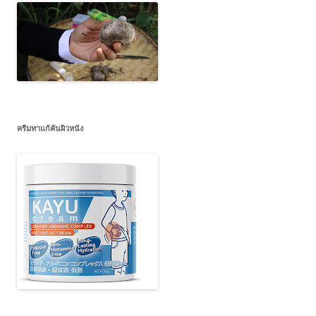
ครีมทาแก้คันผิวหนัง