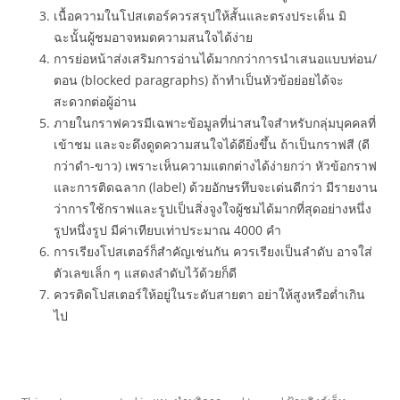
เนื้อความในโปสเตอร์ควรสรุปให้สั้นและตรงประเด็น มิ
ฉะนั้นผู้ชมอาจหมดความสนใจได้ง่าย
การย่อหน้าส่งเสริมการอ่านได้มากกว่าการนำเสนอแบบท่อน/
ตอน (blocked paragraphs) ถ้าทำเป็นหัวข้อย่อยได้จะ
สะดวกต่อผู้อ่าน
ภายในกราฟควรมีเฉพาะข้อมูลที่น่าสนใจสำหรับกลุ่มบุคคลที่
เข้าชม และจะดึงดูดความสนใจได้ดียิ่งขึ้น ถ้าเป็นกราฟสี (ดี
กว่าดำ-ขาว) เพราะเห็นความแตกต่างได้ง่ายกว่า หัวข้อกราฟ
และการติดฉลาก (label) ด้วยอักษรทึบจะเด่นดีกว่า มีรายงาน
ว่าการใช้กราฟและรูปเป็นสิ่งจูงใจผู้ชมได้มากที่สุดอย่างหนึ่ง
รูปหนึ่งรูป มีค่าเทียบเท่าประมาณ 4000 คำ
การเรียงโปสเตอร์ก็สำคัญเช่นกัน ควรเรียงเป็นลำดับ อาจใส่
ตัวเลขเล็ก ๆ แสดงลำดับไว้ด้วยก็ดี
ควรติดโปสเตอร์ให้อยู่ในระดับสายตา อย่าให้สูงหรือต่ำเกิน
ไป