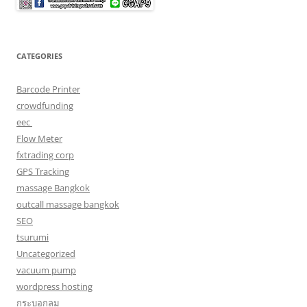
CATEGORIES
Barcode Printer
crowdfunding
eec
Flow Meter
fxtrading corp
GPS Tracking
massage Bangkok
outcall massage bangkok
SEO
tsurumi
Uncategorized
vacuum pump
wordpress hosting
กระบอกลม