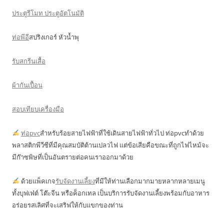
ประตูรีโมท ประตูอัตโนมัติ
ท่อพีอี
สปริงเกอร์ หัวน้ำพุ
รับสกรีนเสื้อ
ผ้ากันเปื้อน
สอบเทียบเครื่องมือ
ท่อpvc
สำหรับร้อยสายไฟฟ้าที่ใช้เดินสายไฟฟ้าทั่วไป ท่อpvcทำด้วย
พลาสติกพีวีซีที่มีคุณสมบัติต้านเปลวไฟ แต่ข้อเสียคือขณะที่ถูกไฟไหม้จะ
มีก๊าซพิษที่เป็นอันตรายต่อคนเราออกมาด้วย
ด้วยแพ็คเกจ
รับจัดงานเลี้ยง
ที่มีให้ท่านเลือกมากมายหลากหลายเมนู
ทั้งบุฟเฟ่ต์ โต๊ะจีน หรือค็อกเทล เป็นบริการรับจัดงานเลี้ยงพร้อมกับอาหาร
อร่อยรสเลิศที่จะเสริฟให้กับแขกของท่าน