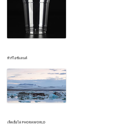
ทัวร์ไอซ์แลนด์
เห็ดเยื่อไผ่ PHORAWORLD