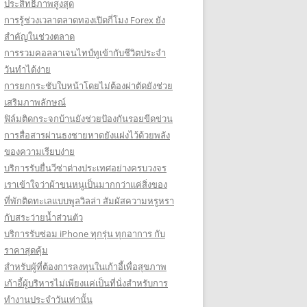
ประสิทธิภาพสูงสุด
การรู้ช่วงเวลาตลาดทองเปิดกี่โมง Forex ยัง
สำคัญในช่วงตลาด
การรวมคอลลาเจนไทป์ทูเข้ากับชีวิตประจำ
วันทำได้ง่าย
การยกกระชับใบหน้าโดยไม่ต้องผ่าตัดยังช่วย
เสริมภาพลักษณ์
ฟิล์มติดกระจกบ้านยังช่วยป้องกันรอยขีดข่วน
การสื่อสารผ่านธงชายหาดยังแฝงไว้ด้วยพลัง
ของความเรียบง่าย
บริการรับยื่นวีซ่าต่างประเทศอย่างครบวงจร
เราเข้าใจว่าผ้าขนหนูเป็นมากกว่าแค่สิ่งของ
ที่พักติดทะเลแบบพูลวิลล่า สัมผัสความหรูหรา
กับสระว่ายน้ำส่วนตัว
บริการรับซ่อม iPhone ทุกรุ่น ทุกอาการ กับ
ราคาสุดคุ้ม
สำหรับผู้ที่ต้องการลงทุนในเก้าอี้เพื่อสุขภาพ
เก้าอี้ผู้บริหารไม่เพียงแค่เป็นที่นั่งสำหรับการ
ทำงานประจำวันเท่านั้น