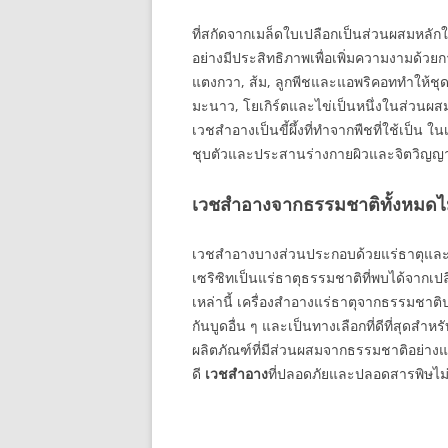
ที่สกัดจากเมล็ดใบเปลือกเป็นส่วนผสมหล
อย่างมีประสิทธิภาพเพื่อเพิ่มความงามด้ว
แตงกวา, ส้ม, ลูกพีชและแอพริคอททำให้ชุดชั้
มะนาว, โยเกิร์ตและไข่เป็นหนึ่งในส่วนผสมจา
เวชสำอางเป็นขี้ผึ้งที่ทำจากพืชที่ใช้เป็น 
ชุบตัวและประสานร่างกายผิวและจิตวิญญาณ 
เวชสำอางจากธรรมชาติทั้งหมดไม่
เวชสำอางบางส่วนประกอบด้วยแร่ธาตุและส
เซริซิทเป็นแร่ธาตุธรรมชาติที่พบได้จาก
เหล่านี้ เครื่องสำอางแร่ธาตุจากธรรมชา
กันบูดอื่น ๆ และเป็นทางเลือกที่ดีที่สุดสำหร
ผลิตภัณฑ์ที่มีส่วนผสมจากธรรมชาติอย่างแท
ดี
เวชสำอาง
ที่ปลอดภัยและปลอดสารพิษไม่มี