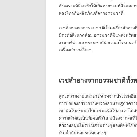
สังเคราะห์มีผลทำให้เกิดอาการแพ้สิวและความ
หลงใหลกับผลิตภัณฑ์จากธรรมชาติ
เวชสำอางจากธรรมชาติเป็นเครื่องสำอางที่
มิตรต่อสิ่งแวดล้อม ธรรมชาติมีแหล่งทรัพย
งาม ทรัพยากรธรรมชาตินำเสนอโทนเนอร์ผิว
เครื่องสำอางอื่น ๆ
เวชสำอางจากธรรมชาติทั้ง
สูตรความงามและอายุรเวทจากประเทศอินเดีย
การยกย่องอย่างกว้างขวางสำหรับสูตรควา
เขาคือใบเซนนาใบมะรุมแห้งใบสะเดาไม้จั
ความสำคัญเป็นพิเศษทั่วโลกเนื่องจากผลที่ไ
สำอาง
สมุนไพรเป็นส่วนต่างๆของพืชที่ใช้
กัน น้ำมันหอมระเหยต่างๆ