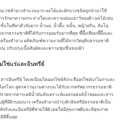
ักในเวชสำอางจำนวนมาก ผลไม้และผักบางชนิดถูกนำมาใช้
ยการรักษาความกระจ่างใสและความอ่อนเยาว์ของผิว ผลไม้เช่น
นในที่หาตัวจับยาก น้ำนม, น้ำผึ้ง, ขมิ้น, หญ้าฝรั่น, ส้มโอ,
กธรรมชาติที่ได้รับการยอมรับมากที่สุด ขี้ผึ้งเทียนขี้ผึ้งและ
ในเครื่องสำอาง ผลิตภัณฑ์ความงามที่ได้จากวัตถุดิบธรรมชาติ
ปรับปรุงเนื้อสัมผัสและความชุ่มชื่นของผิว
ใช่แร่และอินทรีย์
ารอินทรีย์ ไทเทเนียมไดออกไซด์สังกะสีออกไซด์แร่ไมกาและ
เปลือกโลก สูตรความงามต่างๆจะได้รับจากทรัพยากรธรรมชาติ
ติปราศจากสารเคมีน้ำมันสังเคราะห์แอลกอฮอล์น้ำหอมและสาร
ับผู้ที่มีผิวบอบบาง เครื่องสำอางบำรุงผิวอินทรีย์ธรรมชาติเป็น
้จริงและอินทรีย์ที่ช่วยให้ผิวสดใสมีสุขภาพดีและมีสุขภาพ
ที่สิ้นสุด