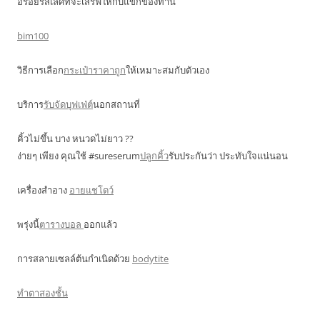
อร่อยรสเลิศที่จะเสริฟให้กับแขกของท่าน
bim100
วิธีการเลือก
กระเป๋าราคาถูก
ให้เหมาะสมกับตัวเอง
บริการ
รับจัดบุฟเฟ่ต์
นอกสถานที่
คิ้วไม่ขึ้น บาง หนวดไม่ยาว ??
ง่ายๆ เพียง คุณใช้ #sureserum
ปลูกคิ้ว
รับประกันว่า ประทับใจแน่นอน
เครื่องสำอาง
อายแชโดว์
พรุ่งนี้
ตารางบอล
ออกแล้ว
การสลายเซลล์ต้นกำเนิดด้วย
bodytite
ทำตาสองชั้น