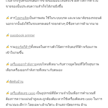
เว็บสำเร็จรูปที่รองรับต่อการขายของออนไลน์ที่จะช่วยทำให้การทำเว็บ
ขายของนั้นประสบความสำเร็จได้ง่ายยิ่งขึ้น
สาร
ไฮดรอลิค
เป็นสารผสม ใช้ในระบบเบรค และพวงมาลัยของรถยนต์
นอกจากนั้นยังใช้ในรถแทรคเตอร์ รถยกต่างๆ มีชื่อทางการค้ามากมาย
passbook printer
รวม
คอร์ดกีต้าร์
ทั้งหมดในตารางตัวโน๊ตการจับคอร์กีต้า พร้อมภาพ
เข้าใจง่ายขึ้น
เครื่องออกกำลังกาย
แบบไหนที่เหมาะกับสาวๆยุคใหม่ที่ใส่ใจสุขภาพ
เลือกเครื่องออกกำลังกายที่เหมาะกับตนเอง
ตัดพับม้วน
เครื่องคิดเลข casio
เป็นอุปกรณ์ที่มีความจำเป็นเพื่อการคำนวณที่
ต้องการความแม่นยำสูงและถูกต้องต้อง ควรใช้เครื่องคิดเลข casio ในการ
คำนวณจะดีกว่า โดยเฉพาะด้านวิศวะ ด้านสถาปัตยกรรม ด้าน