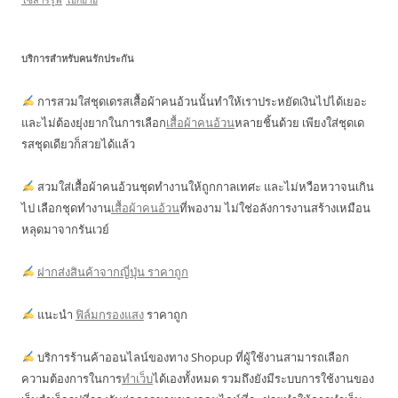
โซลาร์รูฟ
โยกย้าย
บริการสำหรับคนรักประกัน
การสวมใส่ชุดเดรสเสื้อผ้าคนอ้วนนั้นทำให้เราประหยัดเงินไปได้เยอะ
และไม่ต้องยุ่งยากในการเลือก
เสื้อผ้าคนอ้วน
หลายชิ้นด้วย เพียงใส่ชุดเด
รสชุดเดียวก็สวยได้แล้ว
สวมใส่เสื้อผ้าคนอ้วนชุดทำงานให้ถูกกาลเทศะ และไม่หวือหวาจนเกิน
ไป เลือกชุดทำงาน
เสื้อผ้าคนอ้วน
ที่พองาม ไม่ใช่อลังการงานสร้างเหมือน
หลุดมาจากรันเวย์
ฝากส่งสินค้าจากญี่ปุ่น ราคาถูก
แนะนำ
ฟิล์มกรองแสง
ราคาถูก
บริการร้านค้าออนไลน์ของทาง Shopup ที่ผู้ใช้งานสามารถเลือก
ความต้องการในการ
ทำเว็บ
ได้เองทั้งหมด รวมถึงยังมีระบบการใช้งานของ