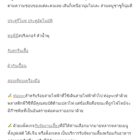
ตามความชอบของแต่ละคนเลย เส้นก็เหนียวนุ่มไม่เละ ส่วนหมูชาชูก็นุ่มดี
ประตูรีโมท ประตูอัตโนมัติ
ท่อพีอี
สปริงเกอร์ หัวน้ำพุ
รับสกรีนเสื้อ
ผ้ากันเปื้อน
สอบเทียบเครื่องมือ
ท่อpvc
สำหรับร้อยสายไฟฟ้าที่ใช้เดินสายไฟฟ้าทั่วไป ท่อpvcทำด้วย
พลาสติกพีวีซีที่มีคุณสมบัติต้านเปลวไฟ แต่ข้อเสียคือขณะที่ถูกไฟไหม้จะ
มีก๊าซพิษที่เป็นอันตรายต่อคนเราออกมาด้วย
ด้วยแพ็คเกจ
รับจัดงานเลี้ยง
ที่มีให้ท่านเลือกมากมายหลากหลายเมนู
ทั้งบุฟเฟ่ต์ โต๊ะจีน หรือค็อกเทล เป็นบริการรับจัดงานเลี้ยงพร้อมกับอาหาร