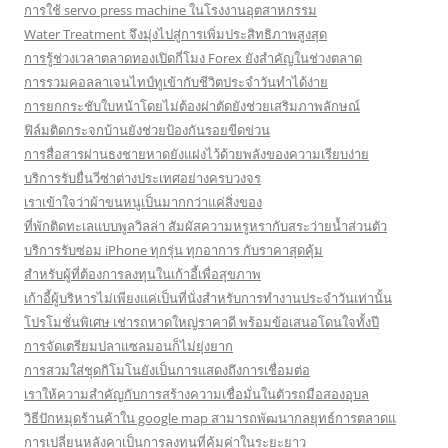
การใช้ servo press machine ในโรงงานอุตสาหกรรม
Water Treatment จึงมุ่งไปสู่การเพิ่มประสิทธิภาพสูงสุด
การรู้ช่วงเวลาตลาดทองเปิดกี่โมง Forex ยังสำคัญในช่วงตลาด
การรวมคอลลาเจนไทป์ทูเข้ากับชีวิตประจำวันทำได้ง่าย
การยกกระชับใบหน้าโดยไม่ต้องผ่าตัดยังช่วยเสริมภาพลักษณ์
ฟิล์มติดกระจกบ้านยังช่วยป้องกันรอยขีดข่วน
การสื่อสารผ่านธงชายหาดยังแฝงไว้ด้วยพลังของความเรียบง่าย
บริการรับยื่นวีซ่าต่างประเทศอย่างครบวงจร
เราเข้าใจว่าผ้าขนหนูเป็นมากกว่าแค่สิ่งของ
ที่พักติดทะเลแบบพูลวิลล่า สัมผัสความหรูหรากับสระว่ายน้ำส่วนตัว
บริการรับซ่อม iPhone ทุกรุ่น ทุกอาการ กับราคาสุดคุ้ม
สำหรับผู้ที่ต้องการลงทุนในเก้าอี้เพื่อสุขภาพ
เก้าอี้ผู้บริหารไม่เพียงแค่เป็นที่นั่งสำหรับการทำงานประจำวันเท่านั้น
โปรโมชั่นพิเศษ เช่ารถหาดใหญ่ราคาดี พร้อมข้อเสนอโดนใจทั้งปี
การจัดเตรียมปลาแซลมอนก็ไม่ยุ่งยาก
การสวมใส่ชุดกิโมโนยังเป็นการแสดงถึงการเชื่อมต่อ
เราให้ความสำคัญกับการสร้างความเชื่อมั่นในตัวรถมือสองอุบล
วิธีปักหมุดร้านค้าใน google map สามารถพัฒนากลยุทธ์การตลาดแ
การเปลี่ยนหลังคาเป็นการลงทุนที่คุ้มค่าในระยะยาว