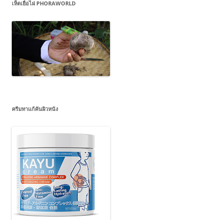
เห็ดเยื่อไผ่ PHORAWORLD
ครีมทาแก้คันผิวหนัง