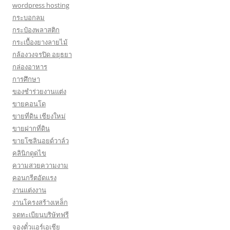
wordpress hosting
กระบอกลม
กระป๋องพลาสติก
กระเบื้องยางลายไม้
กล้องวงจรปิด อยุธยา
กล่องอาหาร
การศึกษา
ของชำร่วยงานแต่ง
ขายคอนโด
ขายที่ดิน เชียงใหม่
ขายฝากที่ดิน
ขายโซลินอยด์วาล์ว
คลินิกดูดไข
ความสวยความงาม
คอนกรีตอัดแรง
งานแต่งงาน
งานโครงสร้างเหล็ก
จดทะเบียนบริษัทฟรี
จองตั๋วแอร์เอเชีย