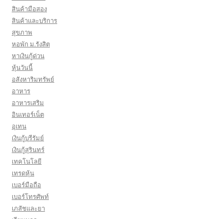
สินค้ามือสอง
สินค้าและบริการ
สุขภาพ
หอพัก ม.รังสิต
หาเงินกู้ด่วน
หุ้นวันนี้
อสังหาริมทรัพย์
อาหาร
อาหารเสริม
อินเทอร์เน็ต
อุเทน
เงินกู้บุรีรัมย์
เงินกู้สุรินทร์
เทคโนโลยี
เทรดหุ้น
เบอร์มือถือ
เบอร์โทรศัพท์
เภสัชและยา