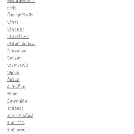
ทุเรียนฟรีซดราย
ธุรกิจ
น้ำยาบุหรี่ไฟฟ้า
บริการ
บริการเช่า
บริการให้เช่า
บริษัทกำจัดปลวก
บ้านผลบอล
บีควอล่า
ประกัน FWD
ปลูกผม
ปั้มไลค์
ผ้ากันเปื้อน
พืชผัก
ยื่นทรัพย์สิน
รถมือสอง
รถเช่าเชียงใหม่
รับทำ SEO
รับทำตรายาง