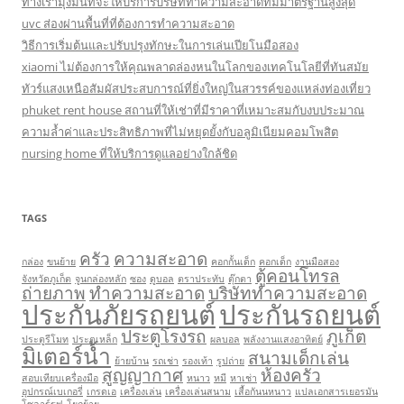
ทางเรามุ่งมั่นที่จะให้บริการบริษัททำความสะอาดที่มีมาตรฐานสูงสุด
uvc ส่องผ่านพื้นที่ที่ต้องการทำความสะอาด
วิธีการเริ่มต้นและปรับปรุงทักษะในการเล่นเปียโนมือสอง
xiaomi ไม่ต้องการให้คุณพลาดล่องหนในโลกของเทคโนโลยีที่ทันสมัย
ทัวร์แสงเหนือสัมผัสประสบการณ์ที่ยิ่งใหญ่ในสวรรค์ของแหล่งท่องเที่ยว
phuket rent house สถานที่ให้เช่าที่มีราคาที่เหมาะสมกับงบประมาณ
ความล้ำค่าและประสิทธิภาพที่ไม่หยุดยั้งกับอลูมิเนียมคอมโพสิต
nursing home ที่ให้บริการดูแลอย่างใกล้ชิด
TAGS
ครัว
ความสะอาด
กล่อง
ขนย้าย
คอกกั้นเด็ก
คอกเด็ก
งานมือสอง
ตู้คอนโทรล
จังหวัดภูเก็ต
จูนกล่องหลัก
ซอง
ดูบอล
ตราประทับ
ตุ๊กตา
ถ่ายภาพ
ทำความสะอาด
บริษัททำความสะอาด
ประกันภัยรถยนต์
ประกันรถยนต์
ประตูโรงรถ
ภูเก็ต
ประตูรีโมท
ประตูเหล็ก
ผลบอล
พลังงานแสงอาทิตย์
มิเตอร์น้ำ
สนามเด็กเล่น
ย้ายบ้าน
รถเช่า
รองเท้า
รูปถ่าย
สูญญากาศ
ห้องครัว
สอบเทียบเครื่องมือ
หนาว
หมี
หาเช่า
อุปกรณ์เบเกอรี่
เกรดเอ
เครื่องเล่น
เครื่องเล่นสนาม
เสื้อกันนหนาว
แปลเอกสารเยอรมัน