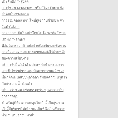
ประสิทธิภาพสูงสุด
การรู้ช่วงเวลาตลาดทองเปิดกี่โมง Forex ยัง
สำคัญในช่วงตลาด
การรวมคอลลาเจนไทป์ทูเข้ากับชีวิตประจำ
วันทำได้ง่าย
การยกกระชับใบหน้าโดยไม่ต้องผ่าตัดยังช่วย
เสริมภาพลักษณ์
ฟิล์มติดกระจกบ้านยังช่วยป้องกันรอยขีดข่วน
การสื่อสารผ่านธงชายหาดยังแฝงไว้ด้วยพลัง
ของความเรียบง่าย
บริการรับยื่นวีซ่าต่างประเทศอย่างครบวงจร
เราเข้าใจว่าผ้าขนหนูเป็นมากกว่าแค่สิ่งของ
ที่พักติดทะเลแบบพูลวิลล่า สัมผัสความหรูหรา
กับสระว่ายน้ำส่วนตัว
บริการรับซ่อม iPhone ทุกรุ่น ทุกอาการ กับ
ราคาสุดคุ้ม
สำหรับผู้ที่ต้องการลงทุนในเก้าอี้เพื่อสุขภาพ
เก้าอี้ผู้บริหารไม่เพียงแค่เป็นที่นั่งสำหรับการ
ทำงานประจำวันเท่านั้น