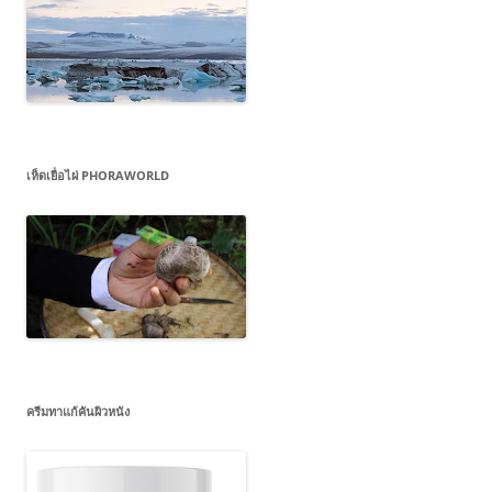
เห็ดเยื่อไผ่ PHORAWORLD
ครีมทาแก้คันผิวหนัง