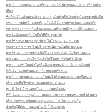
การเลือกแพคเกจงานแต่งที่เหมาะสมจึงไม่ควรมองแค่ราคาเพียงอย่าง
เดียว
ซีลล็อคตู้สินค้าพลาสติกการควบคุมสินค้าเป็นไปอย่างมีระบบมากยิ่งขึ้น
ประสบการณ์เหนือระดับที่คุณสัมผัสได้จากรถหรูพร้อมคนขับภูเก็ต
Wellness Center เป็นคำตอบของคนที่อยากมีสุขภาพดีในระยะยาว
การติดฟิล์มออฟฟิศจึงเป็นวิธีที่ชาญฉลาด
การใช้ servo press machine ในโรงงานอุตสาหกรรม
Water Treatment จึงมุ่งไปสู่การเพิ่มประสิทธิภาพสูงสุด
การรู้ช่วงเวลาตลาดทองเปิดกี่โมง Forex ยังสำคัญในช่วงตลาด
การรวมคอลลาเจนไทป์ทูเข้ากับชีวิตประจำวันทำได้ง่าย
การยกกระชับใบหน้าโดยไม่ต้องผ่าตัดยังช่วยเสริมภาพลักษณ์
ฟิล์มติดกระจกบ้านยังช่วยป้องกันรอยขีดข่วน
การสื่อสารผ่านธงชายหาดยังแฝงไว้ด้วยพลังของความเรียบง่าย
บริการรับยื่นวีซ่าต่างประเทศอย่างครบวงจร
เราเข้าใจว่าผ้าขนหนูเป็นมากกว่าแค่สิ่งของ
ที่พักติดทะเลแบบพูลวิลล่า สัมผัสความหรูหรากับสระว่ายน้ำส่วนตัว
บริการรับซ่อม iPhone ทุกรุ่น ทุกอาการ กับราคาสุดคุ้ม
สำหรับผู้ที่ต้องการลงทุนในเก้าอี้เพื่อสุขภาพ