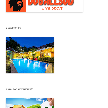
บ้านพักหัวหิน
กำหนดการซ่อมบ้านเก่า