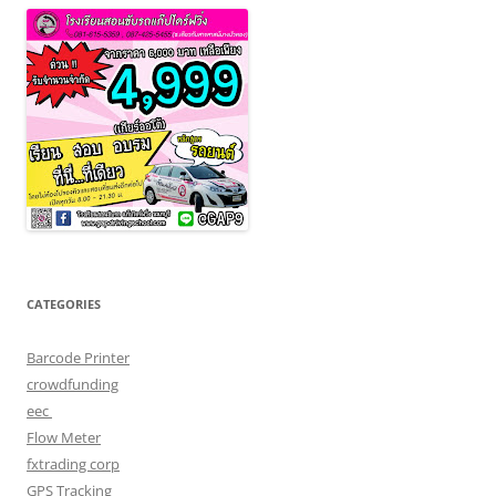
CATEGORIES
Barcode Printer
crowdfunding
eec
Flow Meter
fxtrading corp
GPS Tracking