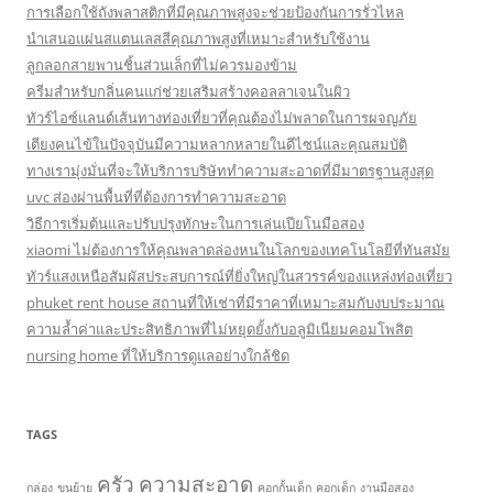
การเลือกใช้ถังพลาสติกที่มีคุณภาพสูงจะช่วยป้องกันการรั่วไหล
นำเสนอแผ่นสแตนเลสสีคุณภาพสูงที่เหมาะสำหรับใช้งาน
ลูกลอกสายพานชิ้นส่วนเล็กที่ไม่ควรมองข้าม
ครีมสำหรับกลิ่นคนแก่ช่วยเสริมสร้างคอลลาเจนในผิว
ทัวร์ไอซ์แลนด์เส้นทางท่องเที่ยวที่คุณต้องไม่พลาดในการผจญภัย
เตียงคนไข้ในปัจจุบันมีความหลากหลายในดีไซน์และคุณสมบัติ
ทางเรามุ่งมั่นที่จะให้บริการบริษัททำความสะอาดที่มีมาตรฐานสูงสุด
uvc ส่องผ่านพื้นที่ที่ต้องการทำความสะอาด
วิธีการเริ่มต้นและปรับปรุงทักษะในการเล่นเปียโนมือสอง
xiaomi ไม่ต้องการให้คุณพลาดล่องหนในโลกของเทคโนโลยีที่ทันสมัย
ทัวร์แสงเหนือสัมผัสประสบการณ์ที่ยิ่งใหญ่ในสวรรค์ของแหล่งท่องเที่ยว
phuket rent house สถานที่ให้เช่าที่มีราคาที่เหมาะสมกับงบประมาณ
ความล้ำค่าและประสิทธิภาพที่ไม่หยุดยั้งกับอลูมิเนียมคอมโพสิต
nursing home ที่ให้บริการดูแลอย่างใกล้ชิด
TAGS
ครัว
ความสะอาด
กล่อง
ขนย้าย
คอกกั้นเด็ก
คอกเด็ก
งานมือสอง