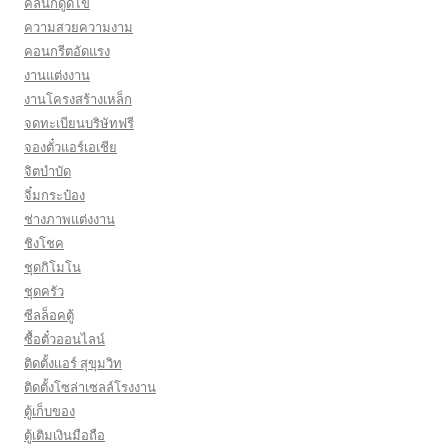
คลินิกดูดไข
ความสวยความงาม
คอนกรีตอัดแรง
งานแต่งงาน
งานโครงสร้างเหล็ก
จดทะเบียนบริษัทฟรี
จองตั๋วแอร์เอเชีย
จิตบำบัด
จิ๋มกระป๋อง
ช่างภาพแต่งงาน
ชิงโชค
ชุดกิโมโน
ชุดครัว
ซีลล็อคตู้
ซื้อตั๋วออนไลน์
ติดตั้งเเอร์ สุขุมวิท
ติดตั้งโซล่าเซลล์โรงงาน
ตู้เก็บของ
ตู้เติมเงินมือถือ