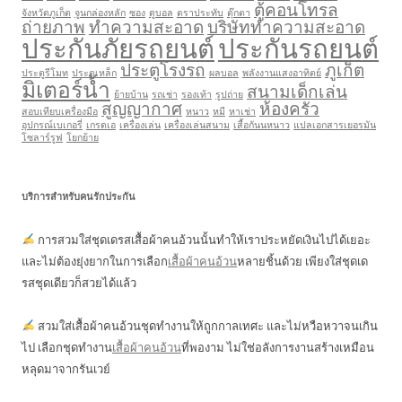
ตู้คอนโทรล
จังหวัดภูเก็ต
จูนกล่องหลัก
ซอง
ดูบอล
ตราประทับ
ตุ๊กตา
ถ่ายภาพ
ทำความสะอาด
บริษัททำความสะอาด
ประกันภัยรถยนต์
ประกันรถยนต์
ประตูโรงรถ
ภูเก็ต
ประตูรีโมท
ประตูเหล็ก
ผลบอล
พลังงานแสงอาทิตย์
มิเตอร์น้ำ
สนามเด็กเล่น
ย้ายบ้าน
รถเช่า
รองเท้า
รูปถ่าย
สูญญากาศ
ห้องครัว
สอบเทียบเครื่องมือ
หนาว
หมี
หาเช่า
อุปกรณ์เบเกอรี่
เกรดเอ
เครื่องเล่น
เครื่องเล่นสนาม
เสื้อกันนหนาว
แปลเอกสารเยอรมัน
โซลาร์รูฟ
โยกย้าย
บริการสำหรับคนรักประกัน
การสวมใส่ชุดเดรสเสื้อผ้าคนอ้วนนั้นทำให้เราประหยัดเงินไปได้เยอะ
และไม่ต้องยุ่งยากในการเลือก
เสื้อผ้าคนอ้วน
หลายชิ้นด้วย เพียงใส่ชุดเด
รสชุดเดียวก็สวยได้แล้ว
สวมใส่เสื้อผ้าคนอ้วนชุดทำงานให้ถูกกาลเทศะ และไม่หวือหวาจนเกิน
ไป เลือกชุดทำงาน
เสื้อผ้าคนอ้วน
ที่พองาม ไม่ใช่อลังการงานสร้างเหมือน
หลุดมาจากรันเวย์