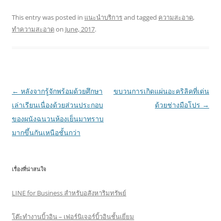
This entry was posted in
แนะนำบริการ
and tagged
ความสะอาด
,
ทำความสะอาด
on
June, 2017
.
Post
←
หลังจากรู้จักพร้อมด้วยศึกษา
ขบวนการเกิดแผ่นอะคริลิคที่เด่น
navigation
เล่าเรียนเนื่องด้วยส่วนประกอบ
ด้วยช่างมือโปร
→
ของผนังฉนวนห้องเย็นมาทราบ
มากขึ้นกันเหนือชั้นกว่า
เรื่องที่น่าสนใจ
LINE for Business สำหรับอสังหาริมทรัพย์
โต๊ะทำงานบิ้วอิน – เฟอร์นิเจอร์บิ้วอินชั้นเยี่ยม