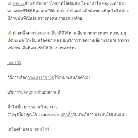
ท่อpvc
สำหรับร้อยสายไฟฟ้าที่ใช้เดินสายไฟฟ้าทั่วไป ท่อpvcทำด้วย
พลาสติกพีวีซีที่มีคุณสมบัติต้านเปลวไฟ แต่ข้อเสียคือขณะที่ถูกไฟไหม้จะ
มีก๊าซพิษที่เป็นอันตรายต่อคนเราออกมาด้วย
ด้วยแพ็คเกจ
รับจัดงานเลี้ยง
ที่มีให้ท่านเลือกมากมายหลากหลายเมนู
ทั้งบุฟเฟ่ต์ โต๊ะจีน หรือค็อกเทล เป็นบริการรับจัดงานเลี้ยงพร้อมกับอาหาร
อร่อยรสเลิศที่จะเสริฟให้กับแขกของท่าน
bim100
วิธีการเลือก
กระเป๋าราคาถูก
ให้เหมาะสมกับตัวเอง
บริการ
รับจัดบุฟเฟ่ต์
นอกสถานที่
คิ้วไม่ขึ้น บาง หนวดไม่ยาว ??
ง่ายๆ เพียง คุณใช้ #sureserum
ปลูกคิ้ว
รับประกันว่า ประทับใจแน่นอน
เครื่องสำอาง
อายแชโดว์