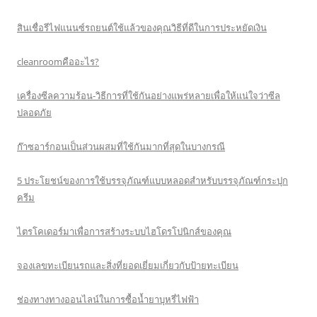
สินเชื่อรีไฟแนนซ์รถยนต์ใช้แล้วของคุณวิธีที่ดีในการประหยัดเงิน
cleanroomคืออะไร?
เครื่องซีลความร้อน-วิธีการที่ใช้กันอย่างแพร่หลายเพื่อให้แน่ใจว่าซีล
ปลอดภัย
ก๊าซอาร์กอนเป็นส่วนผสมที่ใช้กันมากที่สุดในบางกรณี
5 ประโยชน์ของการใช้บรรจุภัณฑ์แบบหลอดสำหรับบรรจุภัณฑ์กระปุก
ครีม
ไตรโคเดอร์มาเพื่อการสร้างระบบไฮโดรโปนิกส์ของคุณ
จองเลขทะเบียนรถและสิ่งที่ยอดเยี่ยมเกี่ยวกับป้ายทะเบียน
ช่องทางทางออนไลน์ในการซื้อน้ำยาบุหรี่ไฟฟ้า