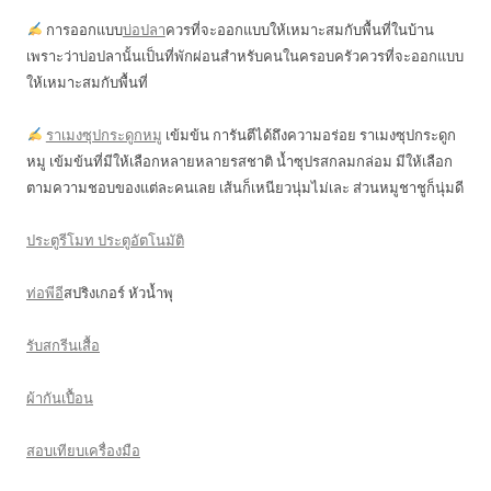
การออกแบบ
บ่อปลา
ควรที่จะออกแบบให้เหมาะสมกับพื้นที่ในบ้าน
เพราะว่าบ่อปลานั้นเป็นที่พักผ่อนสำหรับคนในครอบครัวควรที่จะออกแบบ
ให้เหมาะสมกับพื้นที่
ราเมงซุปกระดูกหมู
เข้มข้น การันตีได้ถึงความอร่อย ราเมงซุปกระดูก
หมู เข้มข้นที่มีให้เลือกหลายหลายรสชาติ น้ำซุปรสกลมกล่อม มีให้เลือก
ตามความชอบของแต่ละคนเลย เส้นก็เหนียวนุ่มไม่เละ ส่วนหมูชาชูก็นุ่มดี
ประตูรีโมท ประตูอัตโนมัติ
ท่อพีอี
สปริงเกอร์ หัวน้ำพุ
รับสกรีนเสื้อ
ผ้ากันเปื้อน
สอบเทียบเครื่องมือ