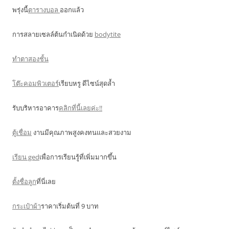
พรุ่งนี้
ตารางบอล
ออกแล้ว
การสลายเซลล์ต้นกำเนิดด้วย
bodytite
ทำตาสองชั้น
โต๊ะคอมพิวเตอร์
เรียบหรู ดีไซน์สุดล้ำ
รับบริหารอาคาร
คลิกที่นี้เลยค่ะ!!
ตู้เชื่อม
งานมีคุณภาพสูงคงทนและสวยงาม
เรียน ged
เพื่อการเรียนรู้ที่เพิ่มมากขึ้น
ตั้งชื่อลูก
ที่นี่เลย
กระเป๋าผ้า
ราคาเริ่มต้นที่ 9 บาท