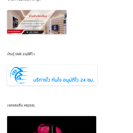
เงินกู้ SME อนุมัติไว
เจลหล่อลื่น HEJGEL