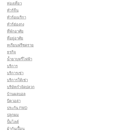
ท่องเที่ยว
ทัวร์จีน
ทัวร์อเมริกา
ทัวร์ฮ่องกง
ที่พักอาศัย
ที่อยู่อาศัย
ทุเรียนฟรีซดราย
ธุรกิจ
น้ำยาบุหรี่ไฟฟ้า
บริการ
บริการเช่า
บริการให้เช่า
บริษัทกำจัดปลวก
บ้านผลบอล
บีควอล่า
ประกัน FWD
ปลูกผม
ปั้มไลค์
ผ้ากันเปื้อน