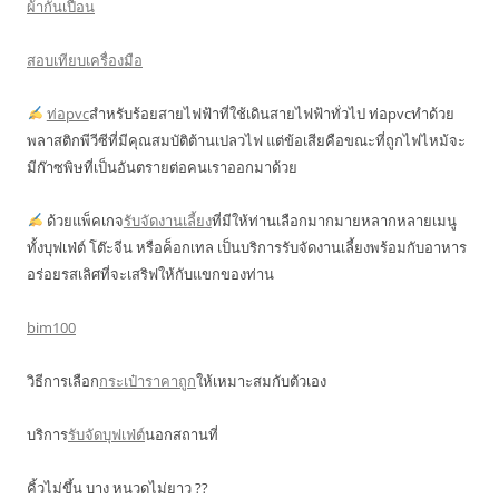
ผ้ากันเปื้อน
สอบเทียบเครื่องมือ
ท่อpvc
สำหรับร้อยสายไฟฟ้าที่ใช้เดินสายไฟฟ้าทั่วไป ท่อpvcทำด้วย
พลาสติกพีวีซีที่มีคุณสมบัติต้านเปลวไฟ แต่ข้อเสียคือขณะที่ถูกไฟไหม้จะ
มีก๊าซพิษที่เป็นอันตรายต่อคนเราออกมาด้วย
ด้วยแพ็คเกจ
รับจัดงานเลี้ยง
ที่มีให้ท่านเลือกมากมายหลากหลายเมนู
ทั้งบุฟเฟ่ต์ โต๊ะจีน หรือค็อกเทล เป็นบริการรับจัดงานเลี้ยงพร้อมกับอาหาร
อร่อยรสเลิศที่จะเสริฟให้กับแขกของท่าน
bim100
วิธีการเลือก
กระเป๋าราคาถูก
ให้เหมาะสมกับตัวเอง
บริการ
รับจัดบุฟเฟ่ต์
นอกสถานที่
คิ้วไม่ขึ้น บาง หนวดไม่ยาว ??