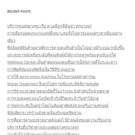
RECENT POSTS
บริการขนส่งทางรถ-เรือ ทางเลือกที่คุ้มค่า ครบวงจร
การเลือกแพคเกจงานแต่งที่เหมาะสมจึงไม่ควรมองแค่ราคาเพียงอย่าง
เดียว
ซีลล็อคตู้สินค้าพลาสติกการควบคุมสินค้าเป็นไปอย่างมีระบบมากยิ่งขึ้น
ประสบการณ์เหนือระดับที่คุณสัมผัสได้จากรถหรูพร้อมคนขับภูเก็ต
Wellness Center เป็นคำตอบของคนที่อยากมีสุขภาพดีในระยะยาว
การติดฟิล์มออฟฟิศจึงเป็นวิธีที่ชาญฉลาด
การใช้ servo press machine ในโรงงานอุตสาหกรรม
Water Treatment จึงมุ่งไปสู่การเพิ่มประสิทธิภาพสูงสุด
การรู้ช่วงเวลาตลาดทองเปิดกี่โมง Forex ยังสำคัญในช่วงตลาด
การรวมคอลลาเจนไทป์ทูเข้ากับชีวิตประจำวันทำได้ง่าย
การยกกระชับใบหน้าโดยไม่ต้องผ่าตัดยังช่วยเสริมภาพลักษณ์
ฟิล์มติดกระจกบ้านยังช่วยป้องกันรอยขีดข่วน
การสื่อสารผ่านธงชายหาดยังแฝงไว้ด้วยพลังของความเรียบง่าย
บริการรับยื่นวีซ่าต่างประเทศอย่างครบวงจร
เราเข้าใจว่าผ้าขนหนูเป็นมากกว่าแค่สิ่งของ