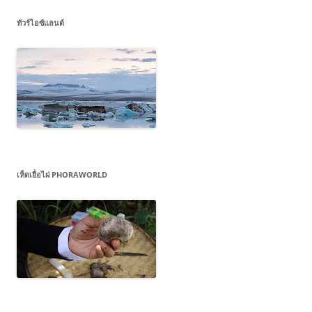
ทัวร์ไอซ์แลนด์
เห็ดเยื่อไผ่ PHORAWORLD