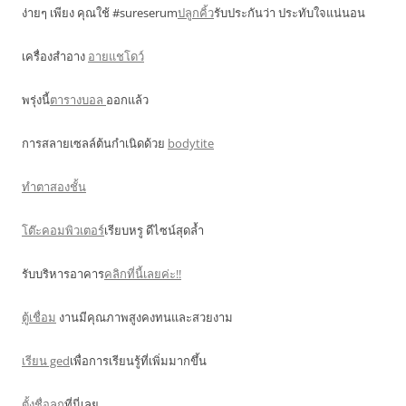
ง่ายๆ เพียง คุณใช้ #sureserum
ปลูกคิ้ว
รับประกันว่า ประทับใจแน่นอน
เครื่องสำอาง
อายแชโดว์
พรุ่งนี้
ตารางบอล
ออกแล้ว
การสลายเซลล์ต้นกำเนิดด้วย
bodytite
ทำตาสองชั้น
โต๊ะคอมพิวเตอร์
เรียบหรู ดีไซน์สุดล้ำ
รับบริหารอาคาร
คลิกที่นี้เลยค่ะ!!
ตู้เชื่อม
งานมีคุณภาพสูงคงทนและสวยงาม
เรียน ged
เพื่อการเรียนรู้ที่เพิ่มมากขึ้น
ตั้งชื่อลูก
ที่นี่เลย