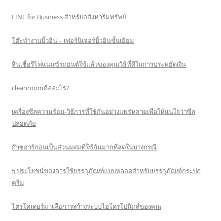
LINE for Business สำหรับอสังหาริมทรัพย์
โต๊ะทำงานบิ้วอิน – เฟอร์นิเจอร์บิ้วอินชั้นเยี่ยม
สินเชื่อรีไฟแนนซ์รถยนต์ใช้แล้วของคุณวิธีที่ดีในการประหยัดเงิน
cleanroomคืออะไร?
เครื่องซีลความร้อน-วิธีการที่ใช้กันอย่างแพร่หลายเพื่อให้แน่ใจว่าซีล
ปลอดภัย
ก๊าซอาร์กอนเป็นส่วนผสมที่ใช้กันมากที่สุดในบางกรณี
5 ประโยชน์ของการใช้บรรจุภัณฑ์แบบหลอดสำหรับบรรจุภัณฑ์กระปุก
ครีม
ไตรโคเดอร์มาเพื่อการสร้างระบบไฮโดรโปนิกส์ของคุณ