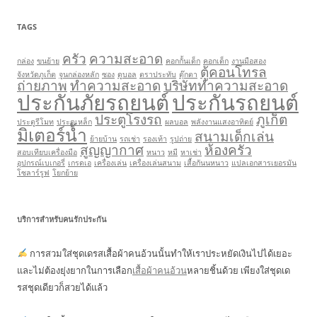
TAGS
ครัว
ความสะอาด
กล่อง
ขนย้าย
คอกกั้นเด็ก
คอกเด็ก
งานมือสอง
ตู้คอนโทรล
จังหวัดภูเก็ต
จูนกล่องหลัก
ซอง
ดูบอล
ตราประทับ
ตุ๊กตา
ถ่ายภาพ
ทำความสะอาด
บริษัททำความสะอาด
ประกันภัยรถยนต์
ประกันรถยนต์
ประตูโรงรถ
ภูเก็ต
ประตูรีโมท
ประตูเหล็ก
ผลบอล
พลังงานแสงอาทิตย์
มิเตอร์น้ำ
สนามเด็กเล่น
ย้ายบ้าน
รถเช่า
รองเท้า
รูปถ่าย
สูญญากาศ
ห้องครัว
สอบเทียบเครื่องมือ
หนาว
หมี
หาเช่า
อุปกรณ์เบเกอรี่
เกรดเอ
เครื่องเล่น
เครื่องเล่นสนาม
เสื้อกันนหนาว
แปลเอกสารเยอรมัน
โซลาร์รูฟ
โยกย้าย
บริการสำหรับคนรักประกัน
การสวมใส่ชุดเดรสเสื้อผ้าคนอ้วนนั้นทำให้เราประหยัดเงินไปได้เยอะ
และไม่ต้องยุ่งยากในการเลือก
เสื้อผ้าคนอ้วน
หลายชิ้นด้วย เพียงใส่ชุดเด
รสชุดเดียวก็สวยได้แล้ว