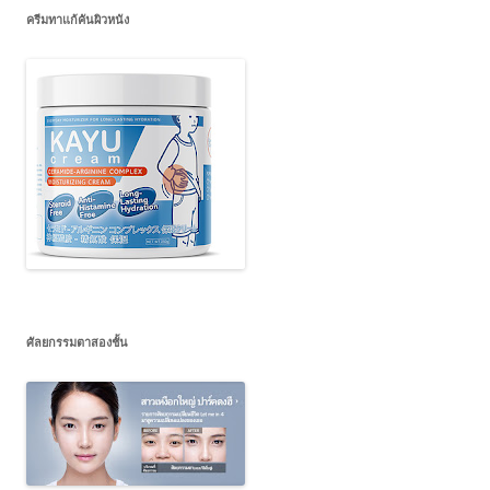
ครีมทาแก้คันผิวหนัง
ศัลยกรรมตาสองชั้น