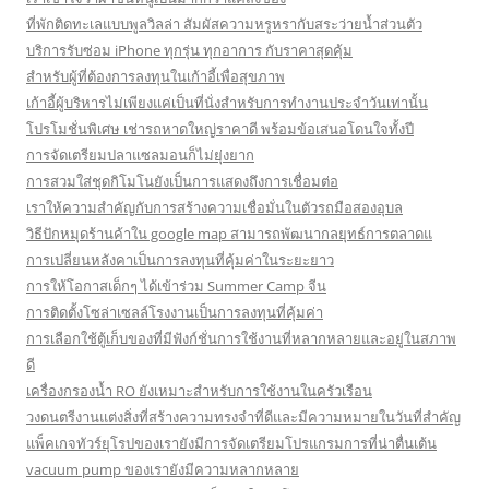
ที่พักติดทะเลแบบพูลวิลล่า สัมผัสความหรูหรากับสระว่ายน้ำส่วนตัว
บริการรับซ่อม iPhone ทุกรุ่น ทุกอาการ กับราคาสุดคุ้ม
สำหรับผู้ที่ต้องการลงทุนในเก้าอี้เพื่อสุขภาพ
เก้าอี้ผู้บริหารไม่เพียงแค่เป็นที่นั่งสำหรับการทำงานประจำวันเท่านั้น
โปรโมชั่นพิเศษ เช่ารถหาดใหญ่ราคาดี พร้อมข้อเสนอโดนใจทั้งปี
การจัดเตรียมปลาแซลมอนก็ไม่ยุ่งยาก
การสวมใส่ชุดกิโมโนยังเป็นการแสดงถึงการเชื่อมต่อ
เราให้ความสำคัญกับการสร้างความเชื่อมั่นในตัวรถมือสองอุบล
วิธีปักหมุดร้านค้าใน google map สามารถพัฒนากลยุทธ์การตลาดแ
การเปลี่ยนหลังคาเป็นการลงทุนที่คุ้มค่าในระยะยาว
การให้โอกาสเด็กๆ ได้เข้าร่วม Summer Camp จีน
การติดตั้งโซล่าเซลล์โรงงานเป็นการลงทุนที่คุ้มค่า
การเลือกใช้ตู้เก็บของที่มีฟังก์ชั่นการใช้งานที่หลากหลายและอยู่ในสภาพ
ดี
เครื่องกรองน้ำ RO ยังเหมาะสำหรับการใช้งานในครัวเรือน
วงดนตรีงานแต่งสิ่งที่สร้างความทรงจำที่ดีและมีความหมายในวันที่สำคัญ
แพ็คเกจทัวร์ยุโรปของเรายังมีการจัดเตรียมโปรแกรมการที่น่าตื่นเต้น
vacuum pump ของเรายังมีความหลากหลาย