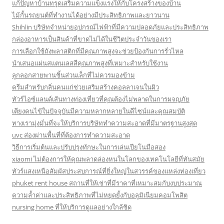
แก้ปัญหาบ้านทรุดเสริมความแข็งแรงให้กับโครงสร้างของบ้าน
ไม้กั้นรถยนต์ที่ทำงานได้อย่างมีประสิทธิภาพและยาวนาน
Shihlin บริษัทจำหน่ายอุปกรณ์ไฟฟ้าที่มีความปลอดภัยและประสิทธิภาพ
กล่องอาหารเป็นสินค้าที่ขาดไม่ได้ในชีวิตประจำวันของเรา
การเลือกใช้ถังพลาสติกที่มีคุณภาพสูงจะช่วยป้องกันการรั่วไหล
นำเสนอแผ่นสแตนเลสสีคุณภาพสูงที่เหมาะสำหรับใช้งาน
ลูกลอกสายพานชิ้นส่วนเล็กที่ไม่ควรมองข้าม
ครีมสำหรับกลิ่นคนแก่ช่วยเสริมสร้างคอลลาเจนในผิว
ทัวร์ไอซ์แลนด์เส้นทางท่องเที่ยวที่คุณต้องไม่พลาดในการผจญภัย
เตียงคนไข้ในปัจจุบันมีความหลากหลายในดีไซน์และคุณสมบัติ
ทางเรามุ่งมั่นที่จะให้บริการบริษัททำความสะอาดที่มีมาตรฐานสูงสุด
uvc ส่องผ่านพื้นที่ที่ต้องการทำความสะอาด
วิธีการเริ่มต้นและปรับปรุงทักษะในการเล่นเปียโนมือสอง
xiaomi ไม่ต้องการให้คุณพลาดล่องหนในโลกของเทคโนโลยีที่ทันสมัย
ทัวร์แสงเหนือสัมผัสประสบการณ์ที่ยิ่งใหญ่ในสวรรค์ของแหล่งท่องเที่ยว
phuket rent house สถานที่ให้เช่าที่มีราคาที่เหมาะสมกับงบประมาณ
ความล้ำค่าและประสิทธิภาพที่ไม่หยุดยั้งกับอลูมิเนียมคอมโพสิต
nursing home ที่ให้บริการดูแลอย่างใกล้ชิด