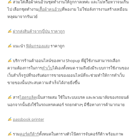
สวมใส่เสื้อผ้าคนอ้วนชุดทำงานให้ถูกกาลเทศะ และไม่หวือหวาจนเกิน
ไป เลือกชุดทำงาน
เสื้อผ้าคนอ้วน
ที่พองาม ไม่ใช่อลังการงานสร้างเหมือน
หลุดมาจากรันเวย์
ฝากส่งสินค้าจากญี่ปุ่น ราคาถูก
แนะนำ
ฟิล์มกรองแสง
ราคาถูก
บริการร้านค้าออนไลน์ของทาง Shopup ที่ผู้ใช้งานสามารถเลือก
ความต้องการในการ
ทำเว็บ
ได้เองทั้งหมด รวมถึงยังมีระบบการใช้งานของ
เว็บสำเร็จรูปที่รองรับต่อการขายของออนไลน์ที่จะช่วยทำให้การทำเว็บ
ขายของนั้นประสบความสำเร็จได้ง่ายยิ่งขึ้น
สาร
ไฮดรอลิค
เป็นสารผสม ใช้ในระบบเบรค และพวงมาลัยของรถยนต์
นอกจากนั้นยังใช้ในรถแทรคเตอร์ รถยกต่างๆ มีชื่อทางการค้ามากมาย
passbook printer
รวม
คอร์ดกีต้าร์
ทั้งหมดในตารางตัวโน๊ตการจับคอร์กีต้า พร้อมภาพ