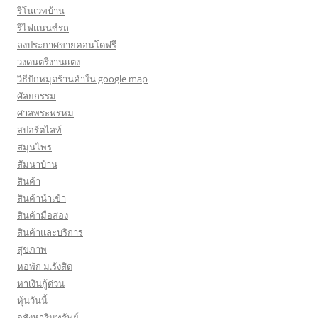
รีโนเวทบ้าน
รีไฟแนนซ์รถ
ลงประกาศขายคอนโดฟรี
วงดนตรีงานแต่ง
วิธีปักหมุดร้านค้าใน google map
ศัลยกรรม
ศาลพระพรหม
สปอร์ตไลท์
สมุนไพร
สัมนาบ้าน
สินค้า
สินค้านำเข้า
สินค้ามือสอง
สินค้าและบริการ
สุขภาพ
หอพัก ม.รังสิต
หาเงินกู้ด่วน
หุ้นวันนี้
อสังหาริมทรัพย์