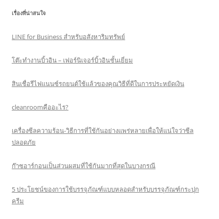
เรื่องที่น่าสนใจ
LINE for Business สำหรับอสังหาริมทรัพย์
โต๊ะทำงานบิ้วอิน – เฟอร์นิเจอร์บิ้วอินชั้นเยี่ยม
สินเชื่อรีไฟแนนซ์รถยนต์ใช้แล้วของคุณวิธีที่ดีในการประหยัดเงิน
cleanroomคืออะไร?
เครื่องซีลความร้อน-วิธีการที่ใช้กันอย่างแพร่หลายเพื่อให้แน่ใจว่าซีล
ปลอดภัย
ก๊าซอาร์กอนเป็นส่วนผสมที่ใช้กันมากที่สุดในบางกรณี
5 ประโยชน์ของการใช้บรรจุภัณฑ์แบบหลอดสำหรับบรรจุภัณฑ์กระปุก
ครีม