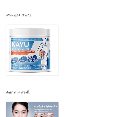
ครีมทาแก้คันผิวหนัง
ศัลยกรรมตาสองชั้น