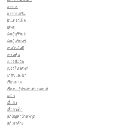
อาหาร
อาหารเสริม
อินเทอร์เน็ต
อุเทน
เงินกู้บุรีรัมย์
เงินกู้สุรินทร์
เทคโนโลยี
เทรดหุ้น
เบอร์มือถือ
เบอร์โทรศัพท์
เภสัชและยา
เรียนนวด
เรื่องน่ารู้ประกันภัยรถยนต์
เลสิก
เสื้อผ้า
เสื้อผ้าเด็ก
แก้ปัญหาบ้านทรุด
แก้เมาค้าง