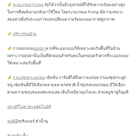
ระบบ Heat Pump
จัดได้ว่าเป็นอีกอุปกรณ์ที่ได้รับความนิยมอย่างสูง
ในการดึงพลังงานกลับมาใช้ใหม่ โดยระบบ Heat Pump มีความเหมาะ
สมอย่างยิ่งกับระบบการแลกเปลี่ยนความร้อนแบบอากาศสู่อากาศ
บริการขนย้าย
การออกแบบ
บ่อปลา
ควรที่จะออกแบบให้เหมาะสมกับพื้นที่ในบ้าน
เพราะว่าบ่อปลานั้นเป็นที่พักผ่อนสำหรับคนในครอบครัวควรที่จะออกแบบ
ให้เหมาะสมกับพื้นที่
ราเมงซุปกระดูกหมู
เข้มข้น การันตีได้ถึงความอร่อย ราเมงซุปกระดูก
หมู เข้มข้นที่มีให้เลือกหลายหลายรสชาติ น้ำซุปรสกลมกล่อม มีให้เลือก
ตามความชอบของแต่ละคนเลย เส้นก็เหนียวนุ่มไม่เละ ส่วนหมูชาชูก็นุ่มดี
ประตูรีโมท ประตูอัตโนมัติ
ท่อพีอี
สปริงเกอร์ หัวน้ำพุ
รับสกรีนเสื้อ