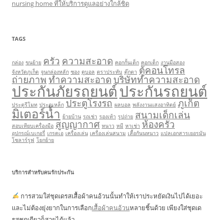
nursing home ที่ให้บริการดูแลอย่างใกล้ชิด
TAGS
ครัว
ความสะอาด
กล่อง
ขนย้าย
คอกกั้นเด็ก
คอกเด็ก
งานมือสอง
ตู้คอนโทรล
จังหวัดภูเก็ต
จูนกล่องหลัก
ซอง
ดูบอล
ตราประทับ
ตุ๊กตา
ถ่ายภาพ
ทำความสะอาด
บริษัททำความสะอาด
ประกันภัยรถยนต์
ประกันรถยนต์
ประตูโรงรถ
ภูเก็ต
ประตูรีโมท
ประตูเหล็ก
ผลบอล
พลังงานแสงอาทิตย์
มิเตอร์น้ำ
สนามเด็กเล่น
ย้ายบ้าน
รถเช่า
รองเท้า
รูปถ่าย
สูญญากาศ
ห้องครัว
สอบเทียบเครื่องมือ
หนาว
หมี
หาเช่า
อุปกรณ์เบเกอรี่
เกรดเอ
เครื่องเล่น
เครื่องเล่นสนาม
เสื้อกันนหนาว
แปลเอกสารเยอรมัน
โซลาร์รูฟ
โยกย้าย
บริการสำหรับคนรักประกัน
การสวมใส่ชุดเดรสเสื้อผ้าคนอ้วนนั้นทำให้เราประหยัดเงินไปได้เยอะ
และไม่ต้องยุ่งยากในการเลือก
เสื้อผ้าคนอ้วน
หลายชิ้นด้วย เพียงใส่ชุดเด
รสชุดเดียวก็สวยได้แล้ว