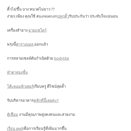
คิ้วไม่ขึ้น บาง หนวดไม่ยาว ??
ง่ายๆ เพียง คุณใช้ #sureserum
ปลูกคิ้ว
รับประกันว่า ประทับใจแน่นอน
เครื่องสำอาง
อายแชโดว์
พรุ่งนี้
ตารางบอล
ออกแล้ว
การสลายเซลล์ต้นกำเนิดด้วย
bodytite
ทำตาสองชั้น
โต๊ะคอมพิวเตอร์
เรียบหรู ดีไซน์สุดล้ำ
รับบริหารอาคาร
คลิกที่นี้เลยค่ะ!!
ตู้เชื่อม
งานมีคุณภาพสูงคงทนและสวยงาม
เรียน ged
เพื่อการเรียนรู้ที่เพิ่มมากขึ้น