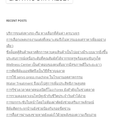
RECENT POSTS
บริการขนส่งทางรถ-เรือ ทางเลือกที่คุ้มค่า ครบวงจร
การเลือกแพคเกจงานแต่งที่เหมาะสมจึงไม่ควรมองแค่ราคาเพียงอย่าง
เดียว
ซีลล็อคตู้สินค้าพลาสติกการควบคุมสินค้าเป็นไปอย่างมีระบบมากยิ่งขึ้น
ประสบการณ์เหนือระดับที่คุณสัมผัสได้จากรถหรูพร้อมคนขับภูเก็ต
Wellness Center เป็นคำตอบของคนที่อยากมีสุขภาพดีในระยะยาว
การติดฟิล์มออฟฟิศจึงเป็นวิธีที่ชาญฉลาด
การใช้ servo press machine ในโรงงานอุตสาหกรรม
Water Treatment จึงมุ่งไปสู่การเพิ่มประสิทธิภาพสูงสุด
การรู้ช่วงเวลาตลาดทองเปิดกี่โมง Forex ยังสำคัญในช่วงตลาด
การรวมคอลลาเจนไทป์ทูเข้ากับชีวิตประจำวันทำได้ง่าย
การยกกระชับใบหน้าโดยไม่ต้องผ่าตัดยังช่วยเสริมภาพลักษณ์
ฟิล์มติดกระจกบ้านยังช่วยป้องกันรอยขีดข่วน
การสื่อสารผ่านธงชายหาดยังแฝงไว้ด้วยพลังของความเรียบง่าย