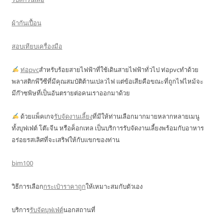
ผ้ากันเปื้อน
สอบเทียบเครื่องมือ
ท่อpvc
สำหรับร้อยสายไฟฟ้าที่ใช้เดินสายไฟฟ้าทั่วไป ท่อpvcทำด้วย
พลาสติกพีวีซีที่มีคุณสมบัติต้านเปลวไฟ แต่ข้อเสียคือขณะที่ถูกไฟไหม้จะ
มีก๊าซพิษที่เป็นอันตรายต่อคนเราออกมาด้วย
ด้วยแพ็คเกจ
รับจัดงานเลี้ยง
ที่มีให้ท่านเลือกมากมายหลากหลายเมนู
ทั้งบุฟเฟ่ต์ โต๊ะจีน หรือค็อกเทล เป็นบริการรับจัดงานเลี้ยงพร้อมกับอาหาร
อร่อยรสเลิศที่จะเสริฟให้กับแขกของท่าน
bim100
วิธีการเลือก
กระเป๋าราคาถูก
ให้เหมาะสมกับตัวเอง
บริการ
รับจัดบุฟเฟ่ต์
นอกสถานที่