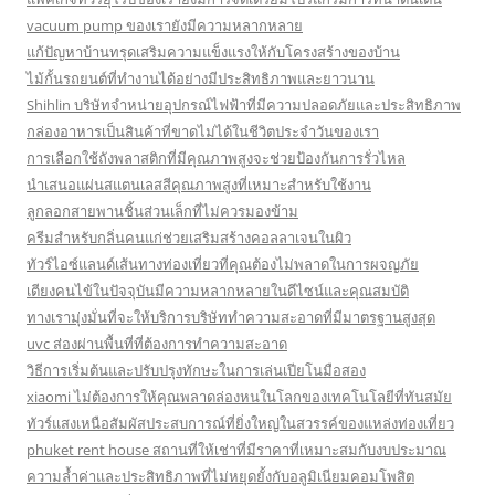
vacuum pump ของเรายังมีความหลากหลาย
แก้ปัญหาบ้านทรุดเสริมความแข็งแรงให้กับโครงสร้างของบ้าน
ไม้กั้นรถยนต์ที่ทำงานได้อย่างมีประสิทธิภาพและยาวนาน
Shihlin บริษัทจำหน่ายอุปกรณ์ไฟฟ้าที่มีความปลอดภัยและประสิทธิภาพ
กล่องอาหารเป็นสินค้าที่ขาดไม่ได้ในชีวิตประจำวันของเรา
การเลือกใช้ถังพลาสติกที่มีคุณภาพสูงจะช่วยป้องกันการรั่วไหล
นำเสนอแผ่นสแตนเลสสีคุณภาพสูงที่เหมาะสำหรับใช้งาน
ลูกลอกสายพานชิ้นส่วนเล็กที่ไม่ควรมองข้าม
ครีมสำหรับกลิ่นคนแก่ช่วยเสริมสร้างคอลลาเจนในผิว
ทัวร์ไอซ์แลนด์เส้นทางท่องเที่ยวที่คุณต้องไม่พลาดในการผจญภัย
เตียงคนไข้ในปัจจุบันมีความหลากหลายในดีไซน์และคุณสมบัติ
ทางเรามุ่งมั่นที่จะให้บริการบริษัททำความสะอาดที่มีมาตรฐานสูงสุด
uvc ส่องผ่านพื้นที่ที่ต้องการทำความสะอาด
วิธีการเริ่มต้นและปรับปรุงทักษะในการเล่นเปียโนมือสอง
xiaomi ไม่ต้องการให้คุณพลาดล่องหนในโลกของเทคโนโลยีที่ทันสมัย
ทัวร์แสงเหนือสัมผัสประสบการณ์ที่ยิ่งใหญ่ในสวรรค์ของแหล่งท่องเที่ยว
phuket rent house สถานที่ให้เช่าที่มีราคาที่เหมาะสมกับงบประมาณ
ความล้ำค่าและประสิทธิภาพที่ไม่หยุดยั้งกับอลูมิเนียมคอมโพสิต