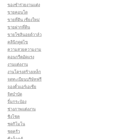
ของชำร่วยงานแต่ง
ขายคอนโด
ขายที่ดิน เชียงใหม่
ขายฝากที่ดิน
ขายโซลินอยด์วาล์ว
คลินิกดูดไข
ความสวยความงาม
คอนกรีตอัดแรง
งานแต่งงาน
งานโครงสร้างเหล็ก
จดทะเบียนบริษัทฟรี
จองตั๋วแอร์เอเชีย
จิตบำบัด
จิ๋มกระป๋อง
ช่างภาพแต่งงาน
ชิงโชค
ชุดกิโมโน
ชุดครัว
ซีลล็อคตู้