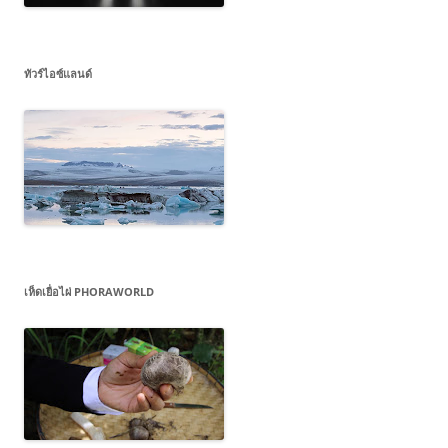
ทัวร์ไอซ์แลนด์
เห็ดเยื่อไผ่ PHORAWORLD