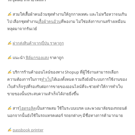
สวมใส่เสื้อผ้าคนอ้วนชุดทำงานให้ถูกกาลเทศะ และไม่หวือหวาจนเกิน
ไป เลือกชุดทำงาน
เสื้อผ้าคนอ้วน
ที่พองาม ไม่ใช่อลังการงานสร้างเหมือน
หลุดมาจากรันเวย์
ฝากส่งสินค้าจากญี่ปุ่น ราคาถูก
แนะนำ
ฟิล์มกรองแสง
ราคาถูก
บริการร้านค้าออนไลน์ของทาง Shopup ที่ผู้ใช้งานสามารถเลือก
ความต้องการในการ
ทำเว็บ
ได้เองทั้งหมด รวมถึงยังมีระบบการใช้งานของ
เว็บสำเร็จรูปที่รองรับต่อการขายของออนไลน์ที่จะช่วยทำให้การทำเว็บ
ขายของนั้นประสบความสำเร็จได้ง่ายยิ่งขึ้น
สาร
ไฮดรอลิค
เป็นสารผสม ใช้ในระบบเบรค และพวงมาลัยของรถยนต์
นอกจากนั้นยังใช้ในรถแทรคเตอร์ รถยกต่างๆ มีชื่อทางการค้ามากมาย
passbook printer