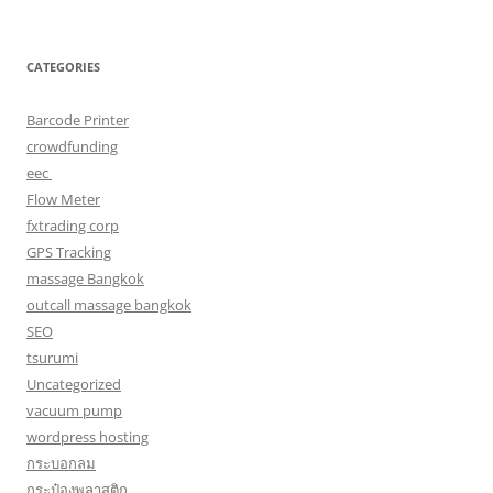
CATEGORIES
Barcode Printer
crowdfunding
eec
Flow Meter
fxtrading corp
GPS Tracking
massage Bangkok
outcall massage bangkok
SEO
tsurumi
Uncategorized
vacuum pump
wordpress hosting
กระบอกลม
กระป๋องพลาสติก