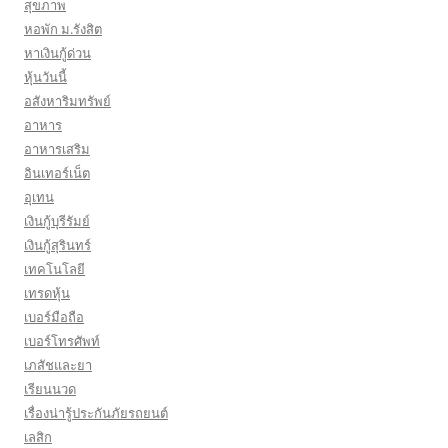
สุขภาพ
หอพัก ม.รังสิต
หาเงินกู้ด่วน
หุ้นวันนี้
อสังหาริมทรัพย์
อาหาร
อาหารเสริม
อินเทอร์เน็ต
อุเทน
เงินกู้บุรีรัมย์
เงินกู้สุรินทร์
เทคโนโลยี
เทรดหุ้น
เบอร์มือถือ
เบอร์โทรศัพท์
เภสัชและยา
เรียนนวด
เรื่องน่ารู้ประกันภัยรถยนต์
เลสิก