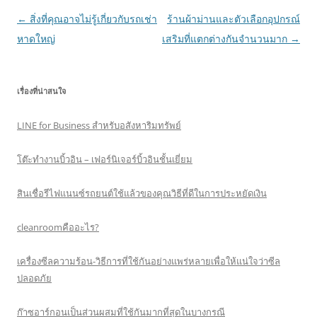
Post
←
สิ่งที่คุณอาจไม่รู้เกี่ยวกับรถเช่า
ร้านผ้าม่านและตัวเลือกอุปกรณ์
navigation
หาดใหญ่
เสริมที่แตกต่างกันจำนวนมาก
→
เรื่องที่น่าสนใจ
LINE for Business สำหรับอสังหาริมทรัพย์
โต๊ะทำงานบิ้วอิน – เฟอร์นิเจอร์บิ้วอินชั้นเยี่ยม
สินเชื่อรีไฟแนนซ์รถยนต์ใช้แล้วของคุณวิธีที่ดีในการประหยัดเงิน
cleanroomคืออะไร?
เครื่องซีลความร้อน-วิธีการที่ใช้กันอย่างแพร่หลายเพื่อให้แน่ใจว่าซีล
ปลอดภัย
ก๊าซอาร์กอนเป็นส่วนผสมที่ใช้กันมากที่สุดในบางกรณี