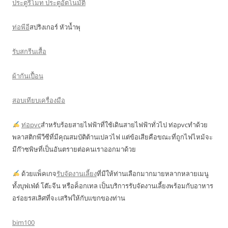
ประตูรีโมท ประตูอัตโนมัติ
ท่อพีอี
สปริงเกอร์ หัวน้ำพุ
รับสกรีนเสื้อ
ผ้ากันเปื้อน
สอบเทียบเครื่องมือ
ท่อpvc
สำหรับร้อยสายไฟฟ้าที่ใช้เดินสายไฟฟ้าทั่วไป ท่อpvcทำด้วย
พลาสติกพีวีซีที่มีคุณสมบัติต้านเปลวไฟ แต่ข้อเสียคือขณะที่ถูกไฟไหม้จะ
มีก๊าซพิษที่เป็นอันตรายต่อคนเราออกมาด้วย
ด้วยแพ็คเกจ
รับจัดงานเลี้ยง
ที่มีให้ท่านเลือกมากมายหลากหลายเมนู
ทั้งบุฟเฟ่ต์ โต๊ะจีน หรือค็อกเทล เป็นบริการรับจัดงานเลี้ยงพร้อมกับอาหาร
อร่อยรสเลิศที่จะเสริฟให้กับแขกของท่าน
bim100