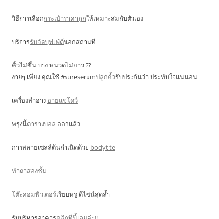
วิธีการเลือก
กระเป๋าราคาถูก
ให้เหมาะสมกับตัวเอง
บริการ
รับจัดบุฟเฟ่ต์
นอกสถานที่
คิ้วไม่ขึ้น บาง หนวดไม่ยาว ??
ง่ายๆ เพียง คุณใช้ #sureserum
ปลูกคิ้ว
รับประกันว่า ประทับใจแน่นอน
เครื่องสำอาง
อายแชโดว์
พรุ่งนี้
ตารางบอล
ออกแล้ว
การสลายเซลล์ต้นกำเนิดด้วย
bodytite
ทำตาสองชั้น
โต๊ะคอมพิวเตอร์
เรียบหรู ดีไซน์สุดล้ำ
รับบริหารอาคาร
คลิกที่นี้เลยค่ะ!!