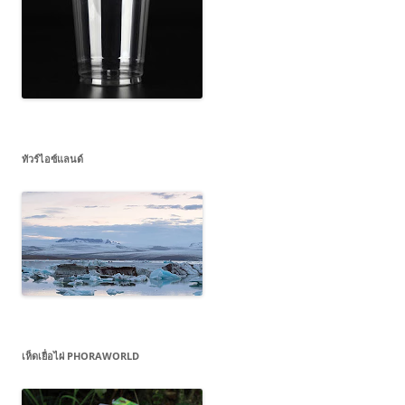
ทัวร์ไอซ์แลนด์
เห็ดเยื่อไผ่ PHORAWORLD