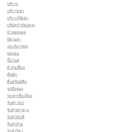
บริการ
บริการเช่า
บริการให้เช่า
บริษัทกำจัดปลวก
บ้านผลบอล
บีควอล่า
ประกัน FWD
ปลูกผม
ปั้มไลค์
ผ้ากันเปื้อน
พืชผัก
ยื่นทรัพย์สิน
รถมือสอง
รถเช่าเชียงใหม่
รับทำ SEO
รับทำตรายาง
รับทำบัญชี
รับทำป้าย
รับทำวีซ่า