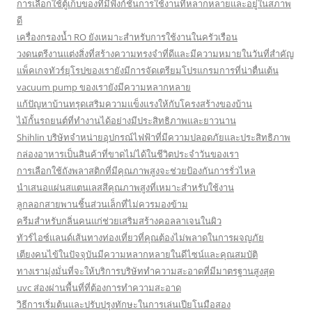
การเลือกใช้ตู้เก็บของที่มีฟังก์ชั่นการใช้งานที่หลากหลายและอยู่ในสภาพ
ดี
เครื่องกรองน้ำ RO ยังเหมาะสำหรับการใช้งานในครัวเรือน
วงดนตรีงานแต่งสิ่งที่สร้างความทรงจำที่ดีและมีความหมายในวันที่สำคัญ
แพ็คเกจทัวร์ยุโรปของเรายังมีการจัดเตรียมโปรแกรมการที่น่าตื่นเต้น
vacuum pump ของเรายังมีความหลากหลาย
แก้ปัญหาบ้านทรุดเสริมความแข็งแรงให้กับโครงสร้างของบ้าน
ไม้กั้นรถยนต์ที่ทำงานได้อย่างมีประสิทธิภาพและยาวนาน
Shihlin บริษัทจำหน่ายอุปกรณ์ไฟฟ้าที่มีความปลอดภัยและประสิทธิภาพ
กล่องอาหารเป็นสินค้าที่ขาดไม่ได้ในชีวิตประจำวันของเรา
การเลือกใช้ถังพลาสติกที่มีคุณภาพสูงจะช่วยป้องกันการรั่วไหล
นำเสนอแผ่นสแตนเลสสีคุณภาพสูงที่เหมาะสำหรับใช้งาน
ลูกลอกสายพานชิ้นส่วนเล็กที่ไม่ควรมองข้าม
ครีมสำหรับกลิ่นคนแก่ช่วยเสริมสร้างคอลลาเจนในผิว
ทัวร์ไอซ์แลนด์เส้นทางท่องเที่ยวที่คุณต้องไม่พลาดในการผจญภัย
เตียงคนไข้ในปัจจุบันมีความหลากหลายในดีไซน์และคุณสมบัติ
ทางเรามุ่งมั่นที่จะให้บริการบริษัททำความสะอาดที่มีมาตรฐานสูงสุด
uvc ส่องผ่านพื้นที่ที่ต้องการทำความสะอาด
วิธีการเริ่มต้นและปรับปรุงทักษะในการเล่นเปียโนมือสอง