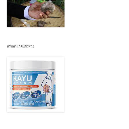
ครีมทาแก้คันผิวหนัง