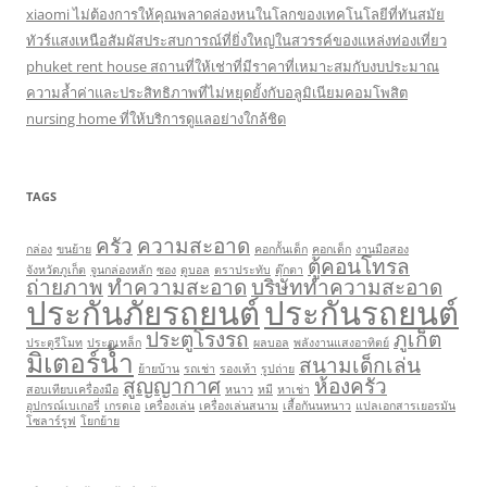
xiaomi ไม่ต้องการให้คุณพลาดล่องหนในโลกของเทคโนโลยีที่ทันสมัย
ทัวร์แสงเหนือสัมผัสประสบการณ์ที่ยิ่งใหญ่ในสวรรค์ของแหล่งท่องเที่ยว
phuket rent house สถานที่ให้เช่าที่มีราคาที่เหมาะสมกับงบประมาณ
ความล้ำค่าและประสิทธิภาพที่ไม่หยุดยั้งกับอลูมิเนียมคอมโพสิต
nursing home ที่ให้บริการดูแลอย่างใกล้ชิด
TAGS
ครัว
ความสะอาด
กล่อง
ขนย้าย
คอกกั้นเด็ก
คอกเด็ก
งานมือสอง
ตู้คอนโทรล
จังหวัดภูเก็ต
จูนกล่องหลัก
ซอง
ดูบอล
ตราประทับ
ตุ๊กตา
ถ่ายภาพ
ทำความสะอาด
บริษัททำความสะอาด
ประกันภัยรถยนต์
ประกันรถยนต์
ประตูโรงรถ
ภูเก็ต
ประตูรีโมท
ประตูเหล็ก
ผลบอล
พลังงานแสงอาทิตย์
มิเตอร์น้ำ
สนามเด็กเล่น
ย้ายบ้าน
รถเช่า
รองเท้า
รูปถ่าย
สูญญากาศ
ห้องครัว
สอบเทียบเครื่องมือ
หนาว
หมี
หาเช่า
อุปกรณ์เบเกอรี่
เกรดเอ
เครื่องเล่น
เครื่องเล่นสนาม
เสื้อกันนหนาว
แปลเอกสารเยอรมัน
โซลาร์รูฟ
โยกย้าย