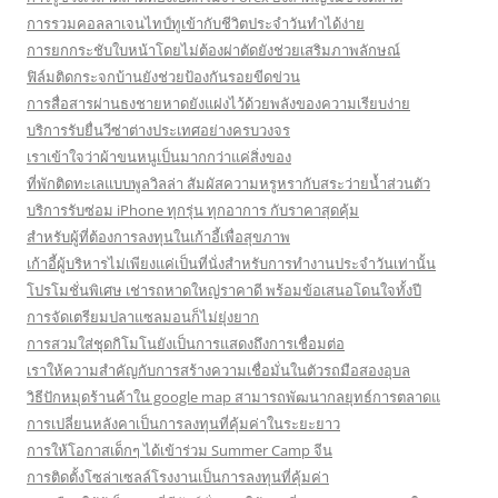
การรวมคอลลาเจนไทป์ทูเข้ากับชีวิตประจำวันทำได้ง่าย
การยกกระชับใบหน้าโดยไม่ต้องผ่าตัดยังช่วยเสริมภาพลักษณ์
ฟิล์มติดกระจกบ้านยังช่วยป้องกันรอยขีดข่วน
การสื่อสารผ่านธงชายหาดยังแฝงไว้ด้วยพลังของความเรียบง่าย
บริการรับยื่นวีซ่าต่างประเทศอย่างครบวงจร
เราเข้าใจว่าผ้าขนหนูเป็นมากกว่าแค่สิ่งของ
ที่พักติดทะเลแบบพูลวิลล่า สัมผัสความหรูหรากับสระว่ายน้ำส่วนตัว
บริการรับซ่อม iPhone ทุกรุ่น ทุกอาการ กับราคาสุดคุ้ม
สำหรับผู้ที่ต้องการลงทุนในเก้าอี้เพื่อสุขภาพ
เก้าอี้ผู้บริหารไม่เพียงแค่เป็นที่นั่งสำหรับการทำงานประจำวันเท่านั้น
โปรโมชั่นพิเศษ เช่ารถหาดใหญ่ราคาดี พร้อมข้อเสนอโดนใจทั้งปี
การจัดเตรียมปลาแซลมอนก็ไม่ยุ่งยาก
การสวมใส่ชุดกิโมโนยังเป็นการแสดงถึงการเชื่อมต่อ
เราให้ความสำคัญกับการสร้างความเชื่อมั่นในตัวรถมือสองอุบล
วิธีปักหมุดร้านค้าใน google map สามารถพัฒนากลยุทธ์การตลาดแ
การเปลี่ยนหลังคาเป็นการลงทุนที่คุ้มค่าในระยะยาว
การให้โอกาสเด็กๆ ได้เข้าร่วม Summer Camp จีน
การติดตั้งโซล่าเซลล์โรงงานเป็นการลงทุนที่คุ้มค่า