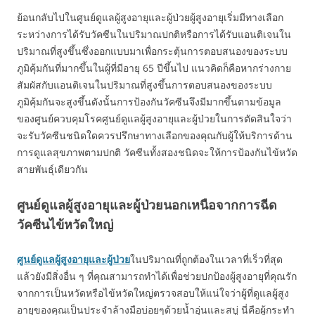
ย้อนกลับไปในศูนย์ดูแลผู้สูงอายุและผู้ป่วยผู้สูงอายุเริ่มมีทางเลือก
ระหว่างการได้รับวัคซีนในปริมาณปกติหรือการได้รับแอนติเจนใน
ปริมาณที่สูงขึ้นซึ่งออกแบบมาเพื่อกระตุ้นการตอบสนองของระบบ
ภูมิคุ้มกันที่มากขึ้นในผู้ที่มีอายุ 65 ปีขึ้นไป แนวคิดก็คือหากร่างกาย
สัมผัสกับแอนติเจนในปริมาณที่สูงขึ้นการตอบสนองของระบบ
ภูมิคุ้มกันจะสูงขึ้นดังนั้นการป้องกันวัคซีนจึงมีมากขึ้นตามข้อมูล
ของศูนย์ควบคุมโรคศูนย์ดูแลผู้สูงอายุและผู้ป่วยในการตัดสินใจว่า
จะรับวัคซีนชนิดใดควรปรึกษาทางเลือกของคุณกับผู้ให้บริการด้าน
การดูแลสุขภาพตามปกติ วัคซีนทั้งสองชนิดจะให้การป้องกันไข้หวัด
สายพันธุ์เดียวกัน
ศูนย์ดูแลผู้สูงอายุและผู้ป่วยนอกเหนือจากการฉีด
วัคซีนไข้หวัดใหญ่
ศูนย์ดูแลผู้สูงอายุและผู้ป่วย
ในปริมาณที่ถูกต้องในเวลาที่เร็วที่สุด
แล้วยังมีสิ่งอื่น ๆ ที่คุณสามารถทำได้เพื่อช่วยปกป้องผู้สูงอายุที่คุณรัก
จากการเป็นหวัดหรือไข้หวัดใหญ่ตรวจสอบให้แน่ใจว่าผู้ที่ดูแลผู้สูง
อายุของคุณเป็นประจำล้างมือบ่อยๆด้วยน้ำอุ่นและสบู่ นี่คือผู้กระทำ