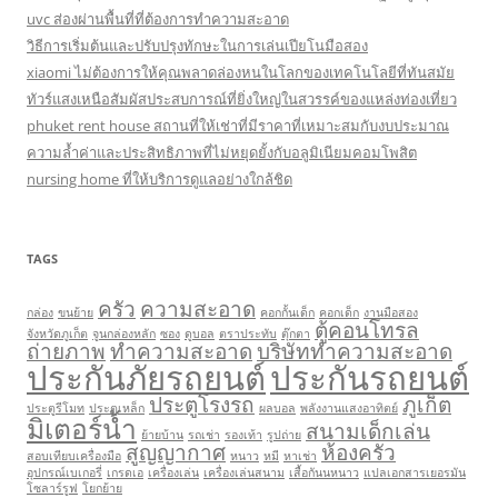
uvc ส่องผ่านพื้นที่ที่ต้องการทำความสะอาด
วิธีการเริ่มต้นและปรับปรุงทักษะในการเล่นเปียโนมือสอง
xiaomi ไม่ต้องการให้คุณพลาดล่องหนในโลกของเทคโนโลยีที่ทันสมัย
ทัวร์แสงเหนือสัมผัสประสบการณ์ที่ยิ่งใหญ่ในสวรรค์ของแหล่งท่องเที่ยว
phuket rent house สถานที่ให้เช่าที่มีราคาที่เหมาะสมกับงบประมาณ
ความล้ำค่าและประสิทธิภาพที่ไม่หยุดยั้งกับอลูมิเนียมคอมโพสิต
nursing home ที่ให้บริการดูแลอย่างใกล้ชิด
TAGS
ครัว
ความสะอาด
กล่อง
ขนย้าย
คอกกั้นเด็ก
คอกเด็ก
งานมือสอง
ตู้คอนโทรล
จังหวัดภูเก็ต
จูนกล่องหลัก
ซอง
ดูบอล
ตราประทับ
ตุ๊กตา
ถ่ายภาพ
ทำความสะอาด
บริษัททำความสะอาด
ประกันภัยรถยนต์
ประกันรถยนต์
ประตูโรงรถ
ภูเก็ต
ประตูรีโมท
ประตูเหล็ก
ผลบอล
พลังงานแสงอาทิตย์
มิเตอร์น้ำ
สนามเด็กเล่น
ย้ายบ้าน
รถเช่า
รองเท้า
รูปถ่าย
สูญญากาศ
ห้องครัว
สอบเทียบเครื่องมือ
หนาว
หมี
หาเช่า
อุปกรณ์เบเกอรี่
เกรดเอ
เครื่องเล่น
เครื่องเล่นสนาม
เสื้อกันนหนาว
แปลเอกสารเยอรมัน
โซลาร์รูฟ
โยกย้าย