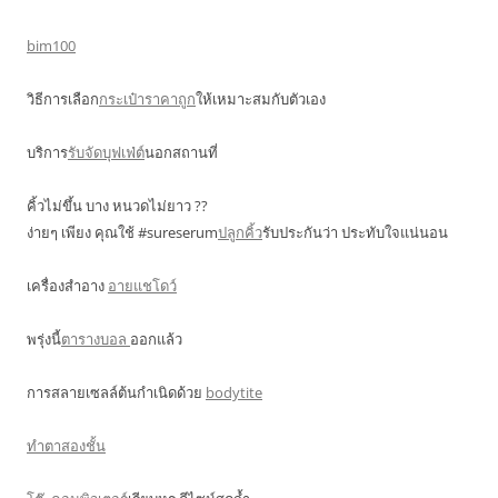
bim100
วิธีการเลือก
กระเป๋าราคาถูก
ให้เหมาะสมกับตัวเอง
บริการ
รับจัดบุฟเฟ่ต์
นอกสถานที่
คิ้วไม่ขึ้น บาง หนวดไม่ยาว ??
ง่ายๆ เพียง คุณใช้ #sureserum
ปลูกคิ้ว
รับประกันว่า ประทับใจแน่นอน
เครื่องสำอาง
อายแชโดว์
พรุ่งนี้
ตารางบอล
ออกแล้ว
การสลายเซลล์ต้นกำเนิดด้วย
bodytite
ทำตาสองชั้น