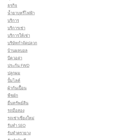
ธุรกิจ
น้ำยาบุหรี่ไฟฟ้า
บริการ
บริการเช่า
บริการให้เช่า
บริษัทกำจัดปลวก
บ้านผลบอล
บีควอล่า
ประกัน FWD
ปลูกผม
ปั้มไลค์
ผ้ากันเปื้อน
พืชผัก
ยื่นทรัพย์สิน
รถมือสอง
รถเช่าเชียงใหม่
รับทำ SEO
รับทำตรายาง