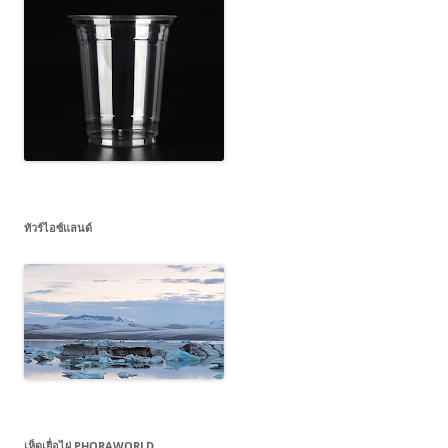
ทัวร์ไอซ์แลนด์
เห็ดเยื่อไผ่ PHORAWORLD