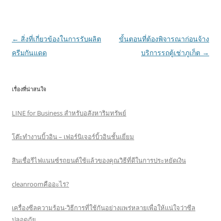
Post
←
สิ่งที่เกี่ยวข้องในการรับผลิต
ขั้นตอนที่ต้องพิจารณาก่อนจ้าง
navigation
ครีมกันแดด
บริการรถตู้เช่าภูเก็ต
→
เรื่องที่น่าสนใจ
LINE for Business สำหรับอสังหาริมทรัพย์
โต๊ะทำงานบิ้วอิน – เฟอร์นิเจอร์บิ้วอินชั้นเยี่ยม
สินเชื่อรีไฟแนนซ์รถยนต์ใช้แล้วของคุณวิธีที่ดีในการประหยัดเงิน
cleanroomคืออะไร?
เครื่องซีลความร้อน-วิธีการที่ใช้กันอย่างแพร่หลายเพื่อให้แน่ใจว่าซีล
ปลอดภัย