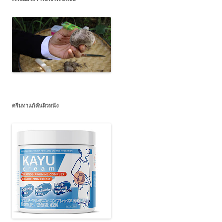
ครีมทาแก้คันผิวหนัง