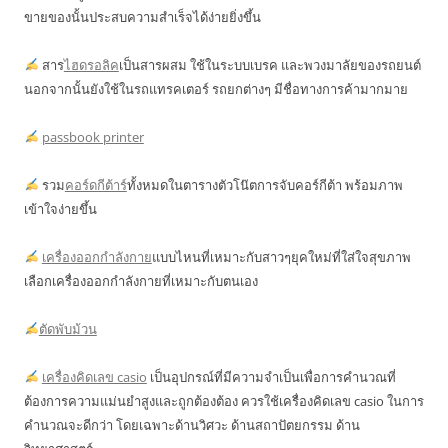
ขายของนั้นประสบความสำเร็จได้ง่ายยิ่งขึ้น
สาร
ไฮดรอลิค
เป็นสารผสม ใช้ในระบบเบรค และพวงมาลัยของรถยนต์
นอกจากนั้นยังใช้ในรถแทรคเตอร์ รถยกต่างๆ มีชื่อทางการค้ามากมาย
passbook printer
รวม
คอร์ดกีต้าร์
ทั้งหมดในตารางตัวโน๊ตการจับคอร์กีต้า พร้อมภาพ
เข้าใจง่ายขึ้น
เครื่องออกกำลังกาย
แบบไหนที่เหมาะกับสาวๆยุคใหม่ที่ใส่ใจสุขภาพ
เลือกเครื่องออกกำลังกายที่เหมาะกับตนเอง
ตัดพับม้วน
เครื่องคิดเลข casio
เป็นอุปกรณ์ที่มีความจำเป็นเพื่อการคำนวณที่
ต้องการความแม่นยำสูงและถูกต้องต้อง ควรใช้เครื่องคิดเลข casio ในการ
คำนวณจะดีกว่า โดยเฉพาะด้านวิศวะ ด้านสถาปัตยกรรม ด้าน