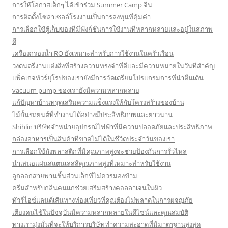
การให้โอกาสเด็กๆ ได้เข้าร่วม Summer Camp จีน
การติดตั้งโซล่าเซลล์โรงงานเป็นการลงทุนที่คุ้มค่า
การเลือกใช้ตู้เก็บของที่มีฟังก์ชั่นการใช้งานที่หลากหลายและอยู่ในสภาพ
ดี
เครื่องกรองน้ำ RO ยังเหมาะสำหรับการใช้งานในครัวเรือน
วงดนตรีงานแต่งสิ่งที่สร้างความทรงจำที่ดีและมีความหมายในวันที่สำคัญ
แพ็คเกจทัวร์ยุโรปของเรายังมีการจัดเตรียมโปรแกรมการที่น่าตื่นเต้น
vacuum pump ของเรายังมีความหลากหลาย
แก้ปัญหาบ้านทรุดเสริมความแข็งแรงให้กับโครงสร้างของบ้าน
ไม้กั้นรถยนต์ที่ทำงานได้อย่างมีประสิทธิภาพและยาวนาน
Shihlin บริษัทจำหน่ายอุปกรณ์ไฟฟ้าที่มีความปลอดภัยและประสิทธิภาพ
กล่องอาหารเป็นสินค้าที่ขาดไม่ได้ในชีวิตประจำวันของเรา
การเลือกใช้ถังพลาสติกที่มีคุณภาพสูงจะช่วยป้องกันการรั่วไหล
นำเสนอแผ่นสแตนเลสสีคุณภาพสูงที่เหมาะสำหรับใช้งาน
ลูกลอกสายพานชิ้นส่วนเล็กที่ไม่ควรมองข้าม
ครีมสำหรับกลิ่นคนแก่ช่วยเสริมสร้างคอลลาเจนในผิว
ทัวร์ไอซ์แลนด์เส้นทางท่องเที่ยวที่คุณต้องไม่พลาดในการผจญภัย
เตียงคนไข้ในปัจจุบันมีความหลากหลายในดีไซน์และคุณสมบัติ
ทางเรามุ่งมั่นที่จะให้บริการบริษัททำความสะอาดที่มีมาตรฐานสูงสุด