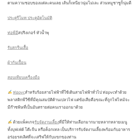
ตามความชอบของแต่ละคนเลย เส้นก็เหนียวนุ่มไม่เละ ส่วนหมูชาชูก็นุ่มดี
ประตูรีโมท ประตูอัตโนมัติ
ท่อพีอี
สปริงเกอร์ หัวน้ำพุ
รับสกรีนเสื้อ
ผ้ากันเปื้อน
สอบเทียบเครื่องมือ
ท่อpvc
สำหรับร้อยสายไฟฟ้าที่ใช้เดินสายไฟฟ้าทั่วไป ท่อpvcทำด้วย
พลาสติกพีวีซีที่มีคุณสมบัติต้านเปลวไฟ แต่ข้อเสียคือขณะที่ถูกไฟไหม้จะ
มีก๊าซพิษที่เป็นอันตรายต่อคนเราออกมาด้วย
ด้วยแพ็คเกจ
รับจัดงานเลี้ยง
ที่มีให้ท่านเลือกมากมายหลากหลายเมนู
ทั้งบุฟเฟ่ต์ โต๊ะจีน หรือค็อกเทล เป็นบริการรับจัดงานเลี้ยงพร้อมกับอาหาร
อร่อยรสเลิศที่จะเสริฟให้กับแขกของท่าน