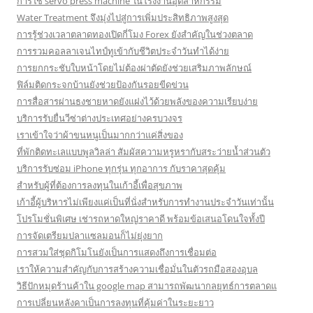
การใช้ servo press machine ในโรงงานอุตสาหกรรม
Water Treatment จึงมุ่งไปสู่การเพิ่มประสิทธิภาพสูงสุด
การรู้ช่วงเวลาตลาดทองเปิดกี่โมง Forex ยังสำคัญในช่วงตลาด
การรวมคอลลาเจนไทป์ทูเข้ากับชีวิตประจำวันทำได้ง่าย
การยกกระชับใบหน้าโดยไม่ต้องผ่าตัดยังช่วยเสริมภาพลักษณ์
ฟิล์มติดกระจกบ้านยังช่วยป้องกันรอยขีดข่วน
การสื่อสารผ่านธงชายหาดยังแฝงไว้ด้วยพลังของความเรียบง่าย
บริการรับยื่นวีซ่าต่างประเทศอย่างครบวงจร
เราเข้าใจว่าผ้าขนหนูเป็นมากกว่าแค่สิ่งของ
ที่พักติดทะเลแบบพูลวิลล่า สัมผัสความหรูหรากับสระว่ายน้ำส่วนตัว
บริการรับซ่อม iPhone ทุกรุ่น ทุกอาการ กับราคาสุดคุ้ม
สำหรับผู้ที่ต้องการลงทุนในเก้าอี้เพื่อสุขภาพ
เก้าอี้ผู้บริหารไม่เพียงแค่เป็นที่นั่งสำหรับการทำงานประจำวันเท่านั้น
โปรโมชั่นพิเศษ เช่ารถหาดใหญ่ราคาดี พร้อมข้อเสนอโดนใจทั้งปี
การจัดเตรียมปลาแซลมอนก็ไม่ยุ่งยาก
การสวมใส่ชุดกิโมโนยังเป็นการแสดงถึงการเชื่อมต่อ
เราให้ความสำคัญกับการสร้างความเชื่อมั่นในตัวรถมือสองอุบล
วิธีปักหมุดร้านค้าใน google map สามารถพัฒนากลยุทธ์การตลาดแ
การเปลี่ยนหลังคาเป็นการลงทุนที่คุ้มค่าในระยะยาว