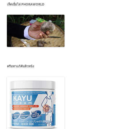
เห็ดเยื่อไผ่ PHORAWORLD
ครีมทาแก้คันผิวหนัง