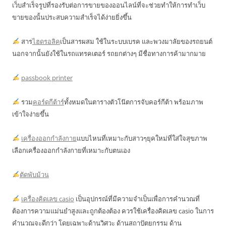
เว็บสำเร็จรูปที่รองรับต่อการขายของออนไลน์ที่จะช่วยทำให้การทำเว็บ
ขายของนั้นประสบความสำเร็จได้ง่ายยิ่งขึ้น
สาร
ไฮดรอลิค
เป็นสารผสม ใช้ในระบบเบรค และพวงมาลัยของรถยนต์
นอกจากนั้นยังใช้ในรถแทรคเตอร์ รถยกต่างๆ มีชื่อทางการค้ามากมาย
passbook printer
รวม
คอร์ดกีต้าร์
ทั้งหมดในตารางตัวโน๊ตการจับคอร์กีต้า พร้อมภาพ
เข้าใจง่ายขึ้น
เครื่องออกกำลังกาย
แบบไหนที่เหมาะกับสาวๆยุคใหม่ที่ใส่ใจสุขภาพ
เลือกเครื่องออกกำลังกายที่เหมาะกับตนเอง
ตัดพับม้วน
เครื่องคิดเลข casio
เป็นอุปกรณ์ที่มีความจำเป็นเพื่อการคำนวณที่
ต้องการความแม่นยำสูงและถูกต้องต้อง ควรใช้เครื่องคิดเลข casio ในการ
คำนวณจะดีกว่า โดยเฉพาะด้านวิศวะ ด้านสถาปัตยกรรม ด้าน