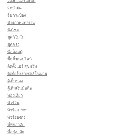
จองตั๋วแอร์เอเชีย
จิตบำบัด
จิ๋มกระป๋อง
ช่างภาพแต่งงาน
ชิงโชค
ชุดกิโมโน
ชุดครัว
ซีลล็อคตู้
ซื้อตั๋วออนไลน์
ติดตั้งเเอร์ สุขุมวิท
ติดตั้งโซล่าเซลล์โรงงาน
ตู้เก็บของ
ตู้เติมเงินมือถือ
ท่องเที่ยว
ทัวร์จีน
ทัวร์อเมริกา
ทัวร์ฮ่องกง
ที่พักอาศัย
ที่อยู่อาศัย