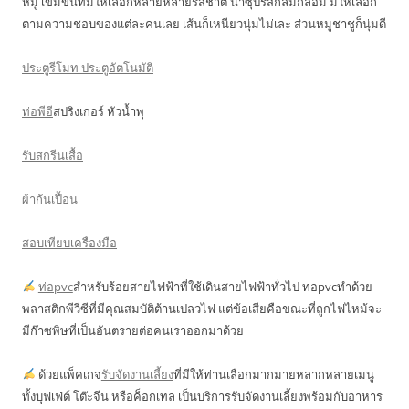
หมู เข้มข้นที่มีให้เลือกหลายหลายรสชาติ น้ำซุปรสกลมกล่อม มีให้เลือก
ตามความชอบของแต่ละคนเลย เส้นก็เหนียวนุ่มไม่เละ ส่วนหมูชาชูก็นุ่มดี
ประตูรีโมท ประตูอัตโนมัติ
ท่อพีอี
สปริงเกอร์ หัวน้ำพุ
รับสกรีนเสื้อ
ผ้ากันเปื้อน
สอบเทียบเครื่องมือ
ท่อpvc
สำหรับร้อยสายไฟฟ้าที่ใช้เดินสายไฟฟ้าทั่วไป ท่อpvcทำด้วย
พลาสติกพีวีซีที่มีคุณสมบัติต้านเปลวไฟ แต่ข้อเสียคือขณะที่ถูกไฟไหม้จะ
มีก๊าซพิษที่เป็นอันตรายต่อคนเราออกมาด้วย
ด้วยแพ็คเกจ
รับจัดงานเลี้ยง
ที่มีให้ท่านเลือกมากมายหลากหลายเมนู
ทั้งบุฟเฟ่ต์ โต๊ะจีน หรือค็อกเทล เป็นบริการรับจัดงานเลี้ยงพร้อมกับอาหาร