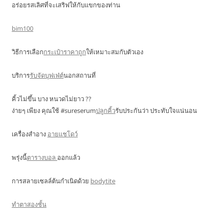
อร่อยรสเลิศที่จะเสริฟให้กับแขกของท่าน
bim100
วิธีการเลือก
กระเป๋าราคาถูก
ให้เหมาะสมกับตัวเอง
บริการ
รับจัดบุฟเฟ่ต์
นอกสถานที่
คิ้วไม่ขึ้น บาง หนวดไม่ยาว ??
ง่ายๆ เพียง คุณใช้ #sureserum
ปลูกคิ้ว
รับประกันว่า ประทับใจแน่นอน
เครื่องสำอาง
อายแชโดว์
พรุ่งนี้
ตารางบอล
ออกแล้ว
การสลายเซลล์ต้นกำเนิดด้วย
bodytite
ทำตาสองชั้น