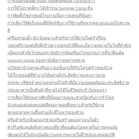
การเปลี่ยนหลังคาเป็นการลงทุนที่คุ้มค่าในระยะยาว
การให้โอกาสเด็กๆ ได้เข้าร่วม Summer Camp จีน
การติดตั้งโซล่าเซลล์โรงงานเป็นการลงทุนที่คุ้มค่า
การเลือกใช้ตู้เก็บของที่มีฟังก์ชั่นการใช้งานที่หลากหลายและอยู่ในสภาพ
ดี
เครื่องกรองน้ำ RO ยังเหมาะสำหรับการใช้งานในครัวเรือน
วงดนตรีงานแต่งสิ่งที่สร้างความทรงจำที่ดีและมีความหมายในวันที่สำคัญ
แพ็คเกจทัวร์ยุโรปของเรายังมีการจัดเตรียมโปรแกรมการที่น่าตื่นเต้น
vacuum pump ของเรายังมีความหลากหลาย
แก้ปัญหาบ้านทรุดเสริมความแข็งแรงให้กับโครงสร้างของบ้าน
ไม้กั้นรถยนต์ที่ทำงานได้อย่างมีประสิทธิภาพและยาวนาน
Shihlin บริษัทจำหน่ายอุปกรณ์ไฟฟ้าที่มีความปลอดภัยและประสิทธิภาพ
กล่องอาหารเป็นสินค้าที่ขาดไม่ได้ในชีวิตประจำวันของเรา
การเลือกใช้ถังพลาสติกที่มีคุณภาพสูงจะช่วยป้องกันการรั่วไหล
นำเสนอแผ่นสแตนเลสสีคุณภาพสูงที่เหมาะสำหรับใช้งาน
ลูกลอกสายพานชิ้นส่วนเล็กที่ไม่ควรมองข้าม
ครีมสำหรับกลิ่นคนแก่ช่วยเสริมสร้างคอลลาเจนในผิว
ทัวร์ไอซ์แลนด์เส้นทางท่องเที่ยวที่คุณต้องไม่พลาดในการผจญภัย
เตียงคนไข้ในปัจจุบันมีความหลากหลายในดีไซน์และคุณสมบัติ