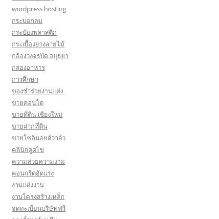
wordpress hosting
กระบอกลม
กระป๋องพลาสติก
กระเบื้องยางลายไม้
กล้องวงจรปิด อยุธยา
กล่องอาหาร
การศึกษา
ของชำร่วยงานแต่ง
ขายคอนโด
ขายที่ดิน เชียงใหม่
ขายฝากที่ดิน
ขายโซลินอยด์วาล์ว
คลินิกดูดไข
ความสวยความงาม
คอนกรีตอัดแรง
งานแต่งงาน
งานโครงสร้างเหล็ก
จดทะเบียนบริษัทฟรี