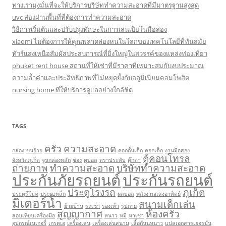
ทางเรามุ่งมั่นที่จะให้บริการบริษัททำความสะอาดที่มีมาตรฐานสูงสุด
uvc ส่องผ่านพื้นที่ที่ต้องการทำความสะอาด
วิธีการเริ่มต้นและปรับปรุงทักษะในการเล่นเปียโนมือสอง
xiaomi ไม่ต้องการให้คุณพลาดล่องหนในโลกของเทคโนโลยีที่ทันสมัย
ทัวร์แสงเหนือสัมผัสประสบการณ์ที่ยิ่งใหญ่ในสวรรค์ของแหล่งท่องเที่ยว
phuket rent house สถานที่ให้เช่าที่มีราคาที่เหมาะสมกับงบประมาณ
ความล้ำค่าและประสิทธิภาพที่ไม่หยุดยั้งกับอลูมิเนียมคอมโพสิต
nursing home ที่ให้บริการดูแลอย่างใกล้ชิด
TAGS
ครัว
ความสะอาด
กล่อง
ขนย้าย
คอกกั้นเด็ก
คอกเด็ก
งานมือสอง
ตู้คอนโทรล
จังหวัดภูเก็ต
จูนกล่องหลัก
ซอง
ดูบอล
ตราประทับ
ตุ๊กตา
ถ่ายภาพ
ทำความสะอาด
บริษัททำความสะอาด
ประกันภัยรถยนต์
ประกันรถยนต์
ประตูโรงรถ
ภูเก็ต
ประตูรีโมท
ประตูเหล็ก
ผลบอล
พลังงานแสงอาทิตย์
มิเตอร์น้ำ
สนามเด็กเล่น
ย้ายบ้าน
รถเช่า
รองเท้า
รูปถ่าย
สูญญากาศ
ห้องครัว
สอบเทียบเครื่องมือ
หนาว
หมี
หาเช่า
อุปกรณ์เบเกอรี่
เกรดเอ
เครื่องเล่น
เครื่องเล่นสนาม
เสื้อกันนหนาว
แปลเอกสารเยอรมัน