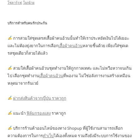
โซลาร์รูฟ
โยกย้าย
บริการสำหรับคนรักประกัน
การสวมใส่ชุดเดรสเสื้อผ้าคนอ้วนนั้นทำให้เราประหยัดเงินไปได้เยอะ
และไม่ต้องยุ่งยากในการเลือก
เสื้อผ้าคนอ้วน
หลายชิ้นด้วย เพียงใส่ชุดเด
รสชุดเดียวก็สวยได้แล้ว
สวมใส่เสื้อผ้าคนอ้วนชุดทำงานให้ถูกกาลเทศะ และไม่หวือหวาจนเกิน
ไป เลือกชุดทำงาน
เสื้อผ้าคนอ้วน
ที่พองาม ไม่ใช่อลังการงานสร้างเหมือน
หลุดมาจากรันเวย์
ฝากส่งสินค้าจากญี่ปุ่น ราคาถูก
แนะนำ
ฟิล์มกรองแสง
ราคาถูก
บริการร้านค้าออนไลน์ของทาง Shopup ที่ผู้ใช้งานสามารถเลือก
ความต้องการในการ
ทำเว็บ
ได้เองทั้งหมด รวมถึงยังมีระบบการใช้งานของ