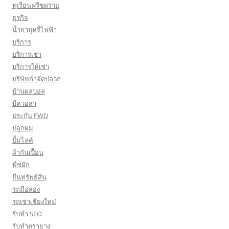
ทุเรียนฟรีซดราย
ธุรกิจ
น้ำยาบุหรี่ไฟฟ้า
บริการ
บริการเช่า
บริการให้เช่า
บริษัทกำจัดปลวก
บ้านผลบอล
บีควอล่า
ประกัน FWD
ปลูกผม
ปั้มไลค์
ผ้ากันเปื้อน
พืชผัก
ยื่นทรัพย์สิน
รถมือสอง
รถเช่าเชียงใหม่
รับทำ SEO
รับทำตรายาง