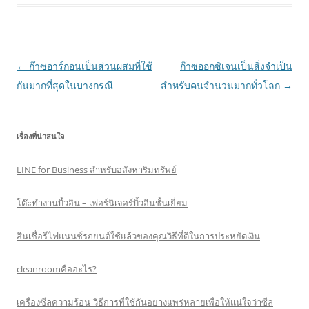
Post
←
ก๊าซอาร์กอนเป็นส่วนผสมที่ใช้
ก๊าซออกซิเจนเป็นสิ่งจำเป็น
navigation
กันมากที่สุดในบางกรณี
สำหรับคนจำนวนมากทั่วโลก
→
เรื่องที่น่าสนใจ
LINE for Business สำหรับอสังหาริมทรัพย์
โต๊ะทำงานบิ้วอิน – เฟอร์นิเจอร์บิ้วอินชั้นเยี่ยม
สินเชื่อรีไฟแนนซ์รถยนต์ใช้แล้วของคุณวิธีที่ดีในการประหยัดเงิน
cleanroomคืออะไร?
เครื่องซีลความร้อน-วิธีการที่ใช้กันอย่างแพร่หลายเพื่อให้แน่ใจว่าซีล