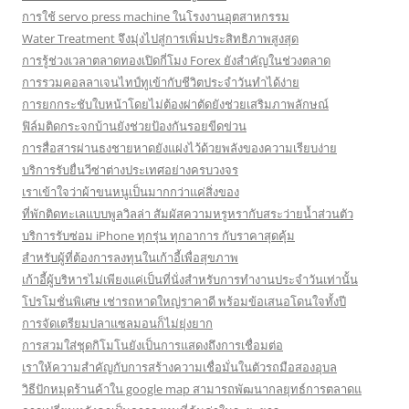
การใช้ servo press machine ในโรงงานอุตสาหกรรม
Water Treatment จึงมุ่งไปสู่การเพิ่มประสิทธิภาพสูงสุด
การรู้ช่วงเวลาตลาดทองเปิดกี่โมง Forex ยังสำคัญในช่วงตลาด
การรวมคอลลาเจนไทป์ทูเข้ากับชีวิตประจำวันทำได้ง่าย
การยกกระชับใบหน้าโดยไม่ต้องผ่าตัดยังช่วยเสริมภาพลักษณ์
ฟิล์มติดกระจกบ้านยังช่วยป้องกันรอยขีดข่วน
การสื่อสารผ่านธงชายหาดยังแฝงไว้ด้วยพลังของความเรียบง่าย
บริการรับยื่นวีซ่าต่างประเทศอย่างครบวงจร
เราเข้าใจว่าผ้าขนหนูเป็นมากกว่าแค่สิ่งของ
ที่พักติดทะเลแบบพูลวิลล่า สัมผัสความหรูหรากับสระว่ายน้ำส่วนตัว
บริการรับซ่อม iPhone ทุกรุ่น ทุกอาการ กับราคาสุดคุ้ม
สำหรับผู้ที่ต้องการลงทุนในเก้าอี้เพื่อสุขภาพ
เก้าอี้ผู้บริหารไม่เพียงแค่เป็นที่นั่งสำหรับการทำงานประจำวันเท่านั้น
โปรโมชั่นพิเศษ เช่ารถหาดใหญ่ราคาดี พร้อมข้อเสนอโดนใจทั้งปี
การจัดเตรียมปลาแซลมอนก็ไม่ยุ่งยาก
การสวมใส่ชุดกิโมโนยังเป็นการแสดงถึงการเชื่อมต่อ
เราให้ความสำคัญกับการสร้างความเชื่อมั่นในตัวรถมือสองอุบล
วิธีปักหมุดร้านค้าใน google map สามารถพัฒนากลยุทธ์การตลาดแ