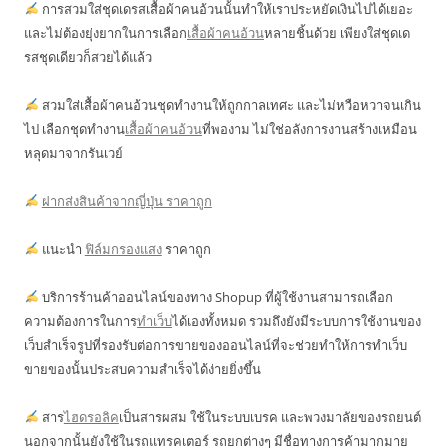
การสวมใส่ชุดเดรสเสื้อผ้าคนอ้วนนั้นทำให้เราประหยัดเงินไปได้เยอะ
และไม่ต้องยุ่งยากในการเลือก
เสื้อผ้าคนอ้วน
หลายชิ้นด้วย เพียงใส่ชุดเด
รสชุดเดียวก็สวยได้แล้ว
สวมใส่เสื้อผ้าคนอ้วนชุดทำงานให้ถูกกาลเทศะ และไม่หวือหวาจนเกิน
ไป เลือกชุดทำงาน
เสื้อผ้าคนอ้วน
ที่พองาม ไม่ใช่อลังการงานสร้างเหมือน
หลุดมาจากรันเวย์
ฝากส่งสินค้าจากญี่ปุ่น ราคาถูก
แนะนำ
ฟิล์มกรองแสง
ราคาถูก
บริการร้านค้าออนไลน์ของทาง Shopup ที่ผู้ใช้งานสามารถเลือก
ความต้องการในการ
ทำเว็บ
ได้เองทั้งหมด รวมถึงยังมีระบบการใช้งานของ
เว็บสำเร็จรูปที่รองรับต่อการขายของออนไลน์ที่จะช่วยทำให้การทำเว็บ
ขายของนั้นประสบความสำเร็จได้ง่ายยิ่งขึ้น
สาร
ไฮดรอลิค
เป็นสารผสม ใช้ในระบบเบรค และพวงมาลัยของรถยนต์
นอกจากนั้นยังใช้ในรถแทรคเตอร์ รถยกต่างๆ มีชื่อทางการค้ามากมาย