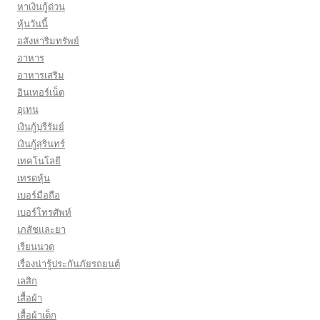
หาเงินกู้ด่วน
หุ้นวันนี้
อสังหาริมทรัพย์
อาหาร
อาหารเสริม
อินเทอร์เน็ต
อุเทน
เงินกู้บุรีรัมย์
เงินกู้สุรินทร์
เทคโนโลยี
เทรดหุ้น
เบอร์มือถือ
เบอร์โทรศัพท์
เภสัชและยา
เรียนนวด
เรื่องน่ารู้ประกันภัยรถยนต์
เลสิก
เสื้อผ้า
เสื้อผ้าเด็ก