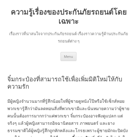
ความรู้เรื่องของประกันภัยรถยนต์โดย
เฉพาะ
เรื่องราวที่น่าสนใจจากประกันภัยรถยนต์ เรื่องราวความรู้ด้านประกันภัย
รถยนต์ต่าง ๆ
Skip
Menu
to
content
จิ๋มกระป๋องที่สามารถใช้เพื่อเพิ่มมิติใหม่ให้กับ
ความรัก
มีผู้หญิงจำนวนมากที่รู้สึกน้อยใจที่ผู้ชายดูหนังโป๊หรือใช้เซ็กส์ทอย
พวกเขารู้สึกว่ามันลดทอนสิ่งที่พวกเขามีและนั่นหมายความว่าผู้ชาย
คนนั้นต้องการมากกว่าแค่พวกเขา จิ๋มกระป๋องอาจฟังดูแปลก แต่
จริงๆ แล้วผู้หญิงสามารถอิจฉานิตยสาร ภาพยนตร์ และยาง
ธรรมชาติได้ผู้หญิงรู้สึกถูกหักหลังและโกรธเพราะผู้ชายมักจะปิดบัง