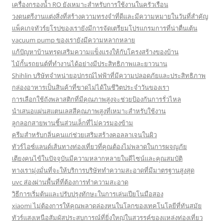
เครื่องกรองน้ำ RO ยังเหมาะสำหรับการใช้งานในครัวเรือน
วงดนตรีงานแต่งสิ่งที่สร้างความทรงจำที่ดีและมีความหมายในวันที่สำคัญ
แพ็คเกจทัวร์ยุโรปของเรายังมีการจัดเตรียมโปรแกรมการที่น่าตื่นเต้น
vacuum pump ของเรายังมีความหลากหลาย
แก้ปัญหาบ้านทรุดเสริมความแข็งแรงให้กับโครงสร้างของบ้าน
ไม้กั้นรถยนต์ที่ทำงานได้อย่างมีประสิทธิภาพและยาวนาน
Shihlin บริษัทจำหน่ายอุปกรณ์ไฟฟ้าที่มีความปลอดภัยและประสิทธิภาพ
กล่องอาหารเป็นสินค้าที่ขาดไม่ได้ในชีวิตประจำวันของเรา
การเลือกใช้ถังพลาสติกที่มีคุณภาพสูงจะช่วยป้องกันการรั่วไหล
นำเสนอแผ่นสแตนเลสสีคุณภาพสูงที่เหมาะสำหรับใช้งาน
ลูกลอกสายพานชิ้นส่วนเล็กที่ไม่ควรมองข้าม
ครีมสำหรับกลิ่นคนแก่ช่วยเสริมสร้างคอลลาเจนในผิว
ทัวร์ไอซ์แลนด์เส้นทางท่องเที่ยวที่คุณต้องไม่พลาดในการผจญภัย
เตียงคนไข้ในปัจจุบันมีความหลากหลายในดีไซน์และคุณสมบัติ
ทางเรามุ่งมั่นที่จะให้บริการบริษัททำความสะอาดที่มีมาตรฐานสูงสุด
uvc ส่องผ่านพื้นที่ที่ต้องการทำความสะอาด
วิธีการเริ่มต้นและปรับปรุงทักษะในการเล่นเปียโนมือสอง
xiaomi ไม่ต้องการให้คุณพลาดล่องหนในโลกของเทคโนโลยีที่ทันสมัย
ทัวร์แสงเหนือสัมผัสประสบการณ์ที่ยิ่งใหญ่ในสวรรค์ของแหล่งท่องเที่ยว