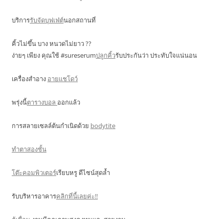
บริการ
รับจัดบุฟเฟ่ต์
นอกสถานที่
คิ้วไม่ขึ้น บาง หนวดไม่ยาว ??
ง่ายๆ เพียง คุณใช้ #sureserum
ปลูกคิ้ว
รับประกันว่า ประทับใจแน่นอน
เครื่องสำอาง
อายแชโดว์
พรุ่งนี้
ตารางบอล
ออกแล้ว
การสลายเซลล์ต้นกำเนิดด้วย
bodytite
ทำตาสองชั้น
โต๊ะคอมพิวเตอร์
เรียบหรู ดีไซน์สุดล้ำ
รับบริหารอาคาร
คลิกที่นี้เลยค่ะ!!