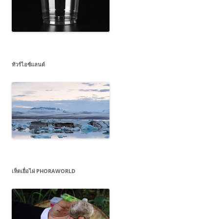
ทัวร์ไอซ์แลนด์
เห็ดเยื่อไผ่ PHORAWORLD