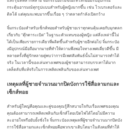
และรุ่นที่หลากหลาย จิ๋มกระป๋องในขณะที่โลกยอมรับอุปกรณ์
กระตุ้นอารมณ์ทุกรูปแบบสำหรับผู้หญิงมากขึ้น เช่น ไวเบรเตอร์และ
ดิลโด้ แต่คุณจะพบมากขึ้นเรื่อย ๆ ว่าตลาดกำลังเปิดกว้าง
จิ๋มกระป๋องสำหรับเซ็กส์ทอยสำหรับผู้ชายเราทุกคนคุ้นเคยกับมุกตลก
เกี่ยวกับ “ตุ๊กตาระเบิด” ในฐานะตัวแทนของผู้หญิง แต่สิ่งเหล่านี้ไม่
ได้เป็นเพียงรายการเดียวที่ผลิตขึ้นสำหรับผู้ชายอีกต่อไป จิ๋มกระป๋อ
งมีอุปกรณ์มือถือมากมายที่ทำให้ความพึงพอใจทางเพศเดี่ยวดีขึ้น มี
หลายครั้งที่คู่รักหลายคู่พบว่าการมีเพศสัมพันธ์นั้นไม่สามารถทำได้
จริง ในเวลานี้ของเล่นทางเพศของผู้ชายสามารถบรรเทาได้มาก
เคล็ดลับที่แท้จริงในการเพลิดเพลินกับของเล่นทางเพศ
เหตุผลที่ผู้ชายจำนวนมากปิดบังการใช้สื่อลามกและ
เซ็กส์ทอย
สำหรับผู้ใหญ่คือคุณและคู่ของคุณรู้สึกสบายใจกับเรื่องเพศของคุณ
คุณต้องสามารถเพลิดเพลินกับเซ็กส์โดยเปิดไฟได้โดยไม่มีความ
ละอายใจหรือยับยั้งชั่งใจ จิ๋มกระป๋องเหตุผลที่ผู้ชายจำนวนมากปิดบัง
การใช้สื่อลามกและเซ็กส์ทอยคือพวกเขาเติบโตมาในสังคมที่ทำให้