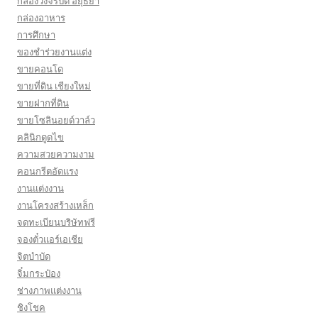
กล้องวงจรปิด อยุธยา
กล่องอาหาร
การศึกษา
ของชำร่วยงานแต่ง
ขายคอนโด
ขายที่ดิน เชียงใหม่
ขายฝากที่ดิน
ขายโซลินอยด์วาล์ว
คลินิกดูดไข
ความสวยความงาม
คอนกรีตอัดแรง
งานแต่งงาน
งานโครงสร้างเหล็ก
จดทะเบียนบริษัทฟรี
จองตั๋วแอร์เอเชีย
จิตบำบัด
จิ๋มกระป๋อง
ช่างภาพแต่งงาน
ชิงโชค