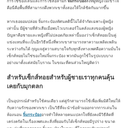
การใช้ของเล่นและการใช้สื่อลามก
จิ๋มกระป๋อง
สิ่งที่ผู้หญิงไม่เข้าใจ
คือนี่คือพื้นที่ที่สามารถดึงพวกเขาทั้งสองให้ใกล้ชิดกันมากขึ้น
หากเธอยอมปล่อย จิ๋มกระป๋องทัศนคตินี้ไม่ได้จำกัดเฉพาะผู้หญิง
เท่านั้น มีผู้ชายที่หัวเสียเมื่อพบไวเบรเตอร์ในคลังแสงของผู้หญิง
ปัญหาคือชายและหญิงที่ไม่ปลอดภัยเหล่านี้มองว่าเซ็กส์ทอยเป็นคู่
แข่งแทนที่จะเป็นอีกวิธีหนึ่งที่พวกเขาสามารถหาความเพลิดเพลิน
ระหว่างกันได้ กุญแจสู่ความสบายใจกับทุกสิ่งทางเพศคือความมั่นใจ
เซ็กส์ทอยไม่ใช่ของใหม่จิ๋มกระป๋อง พวกมันถูกใช้ในรูปแบบบาง
อย่างมาตั้งแต่สมัยโบราณ ในขณะที่คนส่วนใหญ่คิดว่า
สำหรับเซ็กส์ทอยสำหรับผู้ชายเราทุกคนคุ้น
เคยกับมุกตลก
เป็นอุปกรณ์สำหรับใช้คนเดียว แต่คู่รักสามารถใช้เพื่อเพิ่มมิติใหม่ให้
กับความรักของพวกเขา เป็นวิธีที่จะนำข้อห้ามออกจากการเล่นใน
ห้องนอน
จิ๋มกระป๋อง
อาจทำให้หลายคนแปลกใจที่ยังคงมีวิธีคิดที่
เคร่งครัดในเรื่องเพศและสิ่งที่ยอมรับได้เซ็กส์ทอยมีรูปร่าง ขนาด