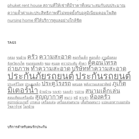
phuket rent house สถานที่ให้เช่าที่มีราคาที่เหมาะสมกับงบประมาณ
ความล้ำค่าและประสิทธิภาพที่ไม่หยุดยั้งกับอลูมิเนียมคอมโพสิต
nursing home ที่ให้บริการดูแลอย่างใกล้ชิด
TAGS
ครัว
ความสะอาด
กล่อง
ขนย้าย
คอกกั้นเด็ก
คอกเด็ก
งานมือสอง
ตู้คอนโทรล
จังหวัดภูเก็ต
จูนกล่องหลัก
ซอง
ดูบอล
ตราประทับ
ตุ๊กตา
ถ่ายภาพ
ทำความสะอาด
บริษัททำความสะอาด
ประกันภัยรถยนต์
ประกันรถยนต์
ประตูโรงรถ
ภูเก็ต
ประตูรีโมท
ประตูเหล็ก
ผลบอล
พลังงานแสงอาทิตย์
มิเตอร์น้ำ
สนามเด็กเล่น
ย้ายบ้าน
รถเช่า
รองเท้า
รูปถ่าย
สูญญากาศ
ห้องครัว
สอบเทียบเครื่องมือ
หนาว
หมี
หาเช่า
อุปกรณ์เบเกอรี่
เกรดเอ
เครื่องเล่น
เครื่องเล่นสนาม
เสื้อกันนหนาว
แปลเอกสารเยอรมัน
โซลาร์รูฟ
โยกย้าย
บริการสำหรับคนรักประกัน