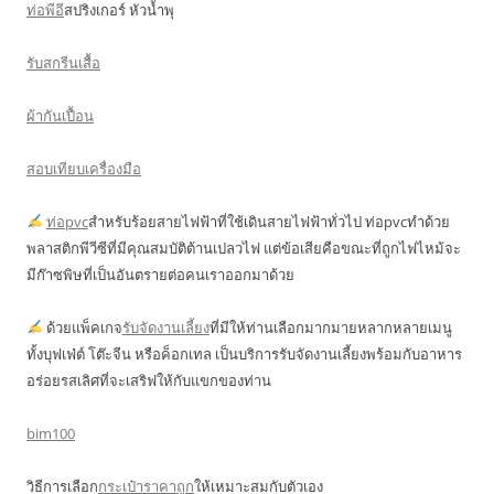
ท่อพีอี
สปริงเกอร์ หัวน้ำพุ
รับสกรีนเสื้อ
ผ้ากันเปื้อน
สอบเทียบเครื่องมือ
ท่อpvc
สำหรับร้อยสายไฟฟ้าที่ใช้เดินสายไฟฟ้าทั่วไป ท่อpvcทำด้วย
พลาสติกพีวีซีที่มีคุณสมบัติต้านเปลวไฟ แต่ข้อเสียคือขณะที่ถูกไฟไหม้จะ
มีก๊าซพิษที่เป็นอันตรายต่อคนเราออกมาด้วย
ด้วยแพ็คเกจ
รับจัดงานเลี้ยง
ที่มีให้ท่านเลือกมากมายหลากหลายเมนู
ทั้งบุฟเฟ่ต์ โต๊ะจีน หรือค็อกเทล เป็นบริการรับจัดงานเลี้ยงพร้อมกับอาหาร
อร่อยรสเลิศที่จะเสริฟให้กับแขกของท่าน
bim100
วิธีการเลือก
กระเป๋าราคาถูก
ให้เหมาะสมกับตัวเอง