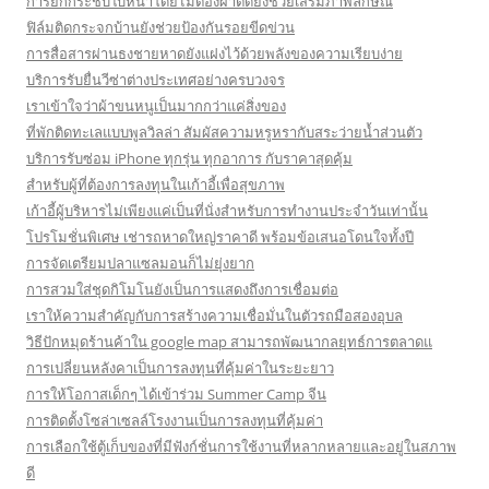
การยกกระชับใบหน้าโดยไม่ต้องผ่าตัดยังช่วยเสริมภาพลักษณ์
ฟิล์มติดกระจกบ้านยังช่วยป้องกันรอยขีดข่วน
การสื่อสารผ่านธงชายหาดยังแฝงไว้ด้วยพลังของความเรียบง่าย
บริการรับยื่นวีซ่าต่างประเทศอย่างครบวงจร
เราเข้าใจว่าผ้าขนหนูเป็นมากกว่าแค่สิ่งของ
ที่พักติดทะเลแบบพูลวิลล่า สัมผัสความหรูหรากับสระว่ายน้ำส่วนตัว
บริการรับซ่อม iPhone ทุกรุ่น ทุกอาการ กับราคาสุดคุ้ม
สำหรับผู้ที่ต้องการลงทุนในเก้าอี้เพื่อสุขภาพ
เก้าอี้ผู้บริหารไม่เพียงแค่เป็นที่นั่งสำหรับการทำงานประจำวันเท่านั้น
โปรโมชั่นพิเศษ เช่ารถหาดใหญ่ราคาดี พร้อมข้อเสนอโดนใจทั้งปี
การจัดเตรียมปลาแซลมอนก็ไม่ยุ่งยาก
การสวมใส่ชุดกิโมโนยังเป็นการแสดงถึงการเชื่อมต่อ
เราให้ความสำคัญกับการสร้างความเชื่อมั่นในตัวรถมือสองอุบล
วิธีปักหมุดร้านค้าใน google map สามารถพัฒนากลยุทธ์การตลาดแ
การเปลี่ยนหลังคาเป็นการลงทุนที่คุ้มค่าในระยะยาว
การให้โอกาสเด็กๆ ได้เข้าร่วม Summer Camp จีน
การติดตั้งโซล่าเซลล์โรงงานเป็นการลงทุนที่คุ้มค่า
การเลือกใช้ตู้เก็บของที่มีฟังก์ชั่นการใช้งานที่หลากหลายและอยู่ในสภาพ
ดี