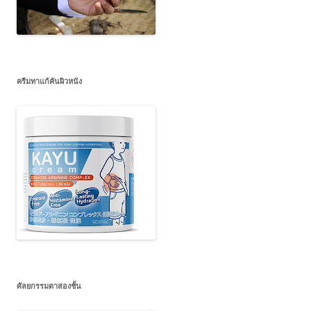
ครีมทาแก้คันผิวหนัง
ศัลยกรรมตาสองชั้น