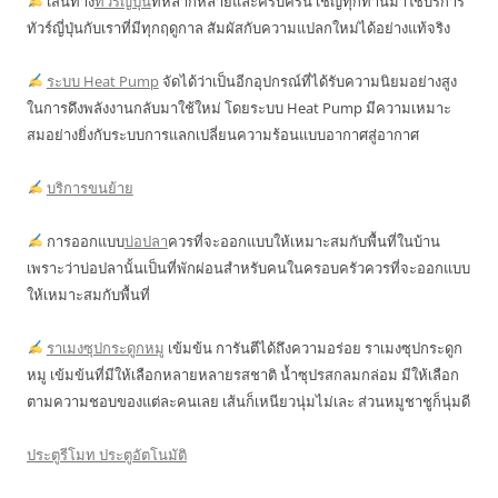
เส้นทาง
ทัวร์ญี่ปุ่น
ที่หลากหลายและครบครัน เชิญทุกท่านมาใช้บริการ
ทัวร์ญี่ปุ่นกับเราที่มีทุกฤดูกาล สัมผัสกับความแปลกใหม่ได้อย่างแท้จริง
ระบบ Heat Pump
จัดได้ว่าเป็นอีกอุปกรณ์ที่ได้รับความนิยมอย่างสูง
ในการดึงพลังงานกลับมาใช้ใหม่ โดยระบบ Heat Pump มีความเหมาะ
สมอย่างยิ่งกับระบบการแลกเปลี่ยนความร้อนแบบอากาศสู่อากาศ
บริการขนย้าย
การออกแบบ
บ่อปลา
ควรที่จะออกแบบให้เหมาะสมกับพื้นที่ในบ้าน
เพราะว่าบ่อปลานั้นเป็นที่พักผ่อนสำหรับคนในครอบครัวควรที่จะออกแบบ
ให้เหมาะสมกับพื้นที่
ราเมงซุปกระดูกหมู
เข้มข้น การันตีได้ถึงความอร่อย ราเมงซุปกระดูก
หมู เข้มข้นที่มีให้เลือกหลายหลายรสชาติ น้ำซุปรสกลมกล่อม มีให้เลือก
ตามความชอบของแต่ละคนเลย เส้นก็เหนียวนุ่มไม่เละ ส่วนหมูชาชูก็นุ่มดี
ประตูรีโมท ประตูอัตโนมัติ