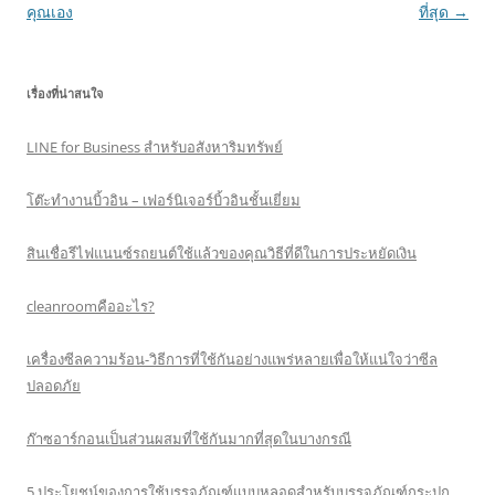
navigation
คุณเอง
ที่สุด
→
เรื่องที่น่าสนใจ
LINE for Business สำหรับอสังหาริมทรัพย์
โต๊ะทำงานบิ้วอิน – เฟอร์นิเจอร์บิ้วอินชั้นเยี่ยม
สินเชื่อรีไฟแนนซ์รถยนต์ใช้แล้วของคุณวิธีที่ดีในการประหยัดเงิน
cleanroomคืออะไร?
เครื่องซีลความร้อน-วิธีการที่ใช้กันอย่างแพร่หลายเพื่อให้แน่ใจว่าซีล
ปลอดภัย
ก๊าซอาร์กอนเป็นส่วนผสมที่ใช้กันมากที่สุดในบางกรณี
5 ประโยชน์ของการใช้บรรจุภัณฑ์แบบหลอดสำหรับบรรจุภัณฑ์กระปุก