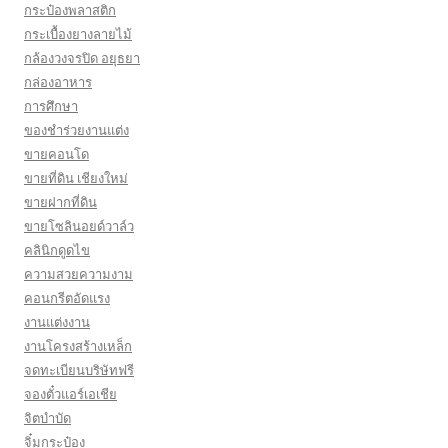
กระป๋องพลาสติก
กระเบื้องยางลายไม้
กล้องวงจรปิด อยุธยา
กล่องอาหาร
การศึกษา
ของชำร่วยงานแต่ง
ขายคอนโด
ขายที่ดิน เชียงใหม่
ขายฝากที่ดิน
ขายโซลินอยด์วาล์ว
คลินิกดูดไข
ความสวยความงาม
คอนกรีตอัดแรง
งานแต่งงาน
งานโครงสร้างเหล็ก
จดทะเบียนบริษัทฟรี
จองตั๋วแอร์เอเชีย
จิตบำบัด
จิ๋มกระป๋อง