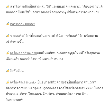
สาร
ไฮดรอลิค
เป็นสารผสม ใช้ในระบบเบรค และพวงมาลัยของรถยนต์
นอกจากนั้นยังใช้ในรถแทรคเตอร์ รถยกต่างๆ มีชื่อทางการค้ามากมาย
passbook printer
รวม
คอร์ดกีต้าร์
ทั้งหมดในตารางตัวโน๊ตการจับคอร์กีต้า พร้อมภาพ
เข้าใจง่ายขึ้น
เครื่องออกกำลังกาย
แบบไหนที่เหมาะกับสาวๆยุคใหม่ที่ใส่ใจสุขภาพ
เลือกเครื่องออกกำลังกายที่เหมาะกับตนเอง
ตัดพับม้วน
เครื่องคิดเลข casio
เป็นอุปกรณ์ที่มีความจำเป็นเพื่อการคำนวณที่
ต้องการความแม่นยำสูงและถูกต้องต้อง ควรใช้เครื่องคิดเลข casio ในการ
คำนวณจะดีกว่า โดยเฉพาะด้านวิศวะ ด้านสถาปัตยกรรม ด้าน
วิทยาศาสตร์