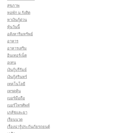
สุขภาพ
หอพัก ม.รังสิต
หาเงินกู้ด่วน
หุ้นวันนี้
อสังหาริมทรัพย์
อาหาร
อาหารเสริม
อินเทอร์เน็ต
อุเทน
เงินกู้บุรีรัมย์
เงินกู้สุรินทร์
เทคโนโลยี
เทรดหุ้น
เบอร์มือถือ
เบอร์โทรศัพท์
เภสัชและยา
เรียนนวด
เรื่องน่ารู้ประกันภัยรถยนต์