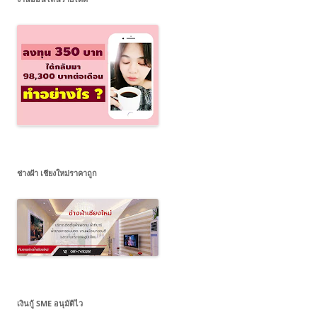
ช่างฝ้า เชียงใหม่ราคาถูก
เงินกู้ SME อนุมัติไว