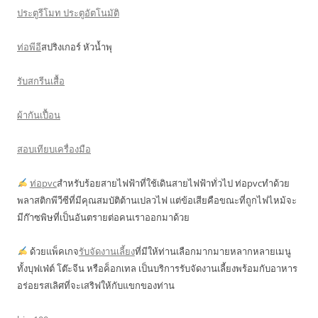
ประตูรีโมท ประตูอัตโนมัติ
ท่อพีอี
สปริงเกอร์ หัวน้ำพุ
รับสกรีนเสื้อ
ผ้ากันเปื้อน
สอบเทียบเครื่องมือ
ท่อpvc
สำหรับร้อยสายไฟฟ้าที่ใช้เดินสายไฟฟ้าทั่วไป ท่อpvcทำด้วย
พลาสติกพีวีซีที่มีคุณสมบัติต้านเปลวไฟ แต่ข้อเสียคือขณะที่ถูกไฟไหม้จะ
มีก๊าซพิษที่เป็นอันตรายต่อคนเราออกมาด้วย
ด้วยแพ็คเกจ
รับจัดงานเลี้ยง
ที่มีให้ท่านเลือกมากมายหลากหลายเมนู
ทั้งบุฟเฟ่ต์ โต๊ะจีน หรือค็อกเทล เป็นบริการรับจัดงานเลี้ยงพร้อมกับอาหาร
อร่อยรสเลิศที่จะเสริฟให้กับแขกของท่าน