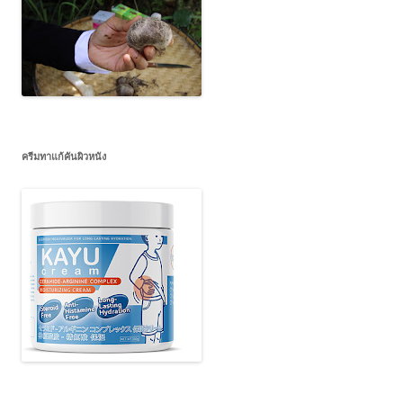
ครีมทาแก้คันผิวหนัง