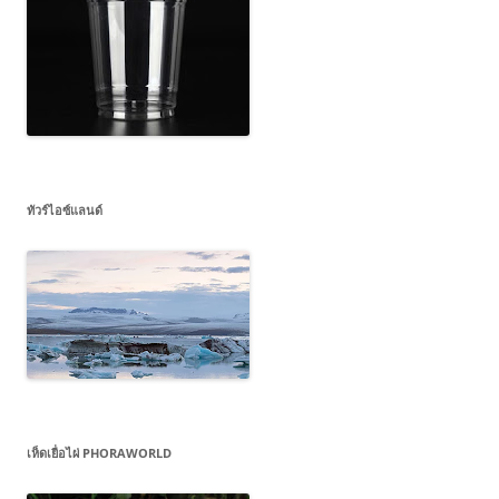
ทัวร์ไอซ์แลนด์
เห็ดเยื่อไผ่ PHORAWORLD