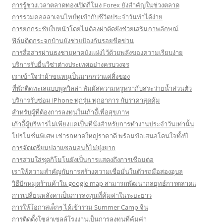
การรู้ช่วงเวลาตลาดทองเปิดกี่โมง Forex ยังสำคัญในช่วงตลาด
การรวมคอลลาเจนไทป์ทูเข้ากับชีวิตประจำวันทำได้ง่าย
การยกกระชับใบหน้าโดยไม่ต้องผ่าตัดยังช่วยเสริมภาพลักษณ์
ฟิล์มติดกระจกบ้านยังช่วยป้องกันรอยขีดข่วน
การสื่อสารผ่านธงชายหาดยังแฝงไว้ด้วยพลังของความเรียบง่าย
บริการรับยื่นวีซ่าต่างประเทศอย่างครบวงจร
เราเข้าใจว่าผ้าขนหนูเป็นมากกว่าแค่สิ่งของ
ที่พักติดทะเลแบบพูลวิลล่า สัมผัสความหรูหรากับสระว่ายน้ำส่วนตัว
บริการรับซ่อม iPhone ทุกรุ่น ทุกอาการ กับราคาสุดคุ้ม
สำหรับผู้ที่ต้องการลงทุนในเก้าอี้เพื่อสุขภาพ
เก้าอี้ผู้บริหารไม่เพียงแค่เป็นที่นั่งสำหรับการทำงานประจำวันเท่านั้น
โปรโมชั่นพิเศษ เช่ารถหาดใหญ่ราคาดี พร้อมข้อเสนอโดนใจทั้งปี
การจัดเตรียมปลาแซลมอนก็ไม่ยุ่งยาก
การสวมใส่ชุดกิโมโนยังเป็นการแสดงถึงการเชื่อมต่อ
เราให้ความสำคัญกับการสร้างความเชื่อมั่นในตัวรถมือสองอุบล
วิธีปักหมุดร้านค้าใน google map สามารถพัฒนากลยุทธ์การตลาดแ
การเปลี่ยนหลังคาเป็นการลงทุนที่คุ้มค่าในระยะยาว
การให้โอกาสเด็กๆ ได้เข้าร่วม Summer Camp จีน
การติดตั้งโซล่าเซลล์โรงงานเป็นการลงทุนที่คุ้มค่า