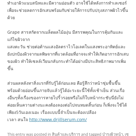
ทำเอาผิวแนบสนิทและมีความอ่อนตัว อาจใช้ได้หลังการทำเลเซอร์
เพื่อจะช่วยลดการอักเสบพร้อมกับช่วยให้การปรับปรุงสภาพผิวไวขึ้น
ด้วย
Grape สารสกัดจากเมล็ดผลไม้องุ่น มี
สรรพคุณในการคุ้มกันและ
แก้ไขผิวจาก
แสงตะวัน ช่วยต่อต้านแสงอัลตราไวโอเลตในแสงพระอาทิตย์และ
ยังปกป้องผิวจากมลพิษจากที่แวดล้อมที่อาจจะทำให้เกิดอาการอักเสบ
ของผิว ทำให้เซลล์เวียนกลับกระทำได้อย่างมีประสิทธิภาพมากเพิ่ม
ขึ้น
ส่วนผลหลังทาสิ่งแรกที่รับรู้ได้ก่อนเลย คือรู้สึกว่าหน้าชุ่มชื้นขึ้น
พร้อมด้วยอ่อนขึ้นภายจับแล้วรู้ได้อ่ะระยะนี้ใช้ทั้งเช้าเย็น ส่วนเรื่อ
งอื่นๆทั้งเรื่องของการหายไปริ้วรอยหรือไม่ก็ใบหน้ากระชับนี่ยังไม่
ค่อยเห็นความต่างนะคงต้องลองต่อไปจนหมดสิ้นก่อน ก็เพิ่งจะใช้ได้
เพียง5วันเองเนอะ เรื่องแบบนี้จำเป็นจะต้องเปลือง
เวลา สนใจ
http://www.drjillserum.com/
This entry was posted in
สินค้าและบริการ
and tagged
บำรุงผิวหน้า
,
เซ