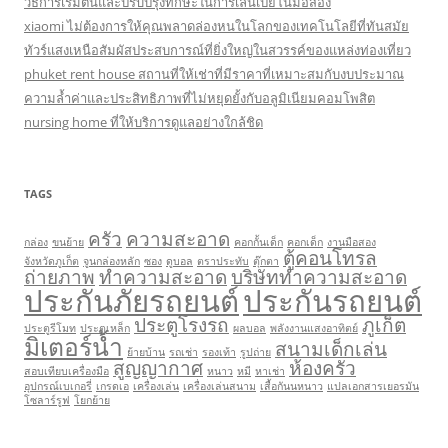
วิธีการเริ่มต้นและปรับปรุงทักษะในการเล่นเปียโนมือสอง
xiaomi ไม่ต้องการให้คุณพลาดล่องหนในโลกของเทคโนโลยีที่ทันสมัย
ทัวร์แสงเหนือสัมผัสประสบการณ์ที่ยิ่งใหญ่ในสวรรค์ของแหล่งท่องเที่ยว
phuket rent house สถานที่ให้เช่าที่มีราคาที่เหมาะสมกับงบประมาณ
ความล้ำค่าและประสิทธิภาพที่ไม่หยุดยั้งกับอลูมิเนียมคอมโพสิต
nursing home ที่ให้บริการดูแลอย่างใกล้ชิด
TAGS
ครัว
ความสะอาด
กล่อง
ขนย้าย
คอกกั้นเด็ก
คอกเด็ก
งานมือสอง
ตู้คอนโทรล
จังหวัดภูเก็ต
จูนกล่องหลัก
ซอง
ดูบอล
ตราประทับ
ตุ๊กตา
ถ่ายภาพ
ทำความสะอาด
บริษัททำความสะอาด
ประกันภัยรถยนต์
ประกันรถยนต์
ประตูโรงรถ
ภูเก็ต
ประตูรีโมท
ประตูเหล็ก
ผลบอล
พลังงานแสงอาทิตย์
มิเตอร์น้ำ
สนามเด็กเล่น
ย้ายบ้าน
รถเช่า
รองเท้า
รูปถ่าย
สูญญากาศ
ห้องครัว
สอบเทียบเครื่องมือ
หนาว
หมี
หาเช่า
อุปกรณ์เบเกอรี่
เกรดเอ
เครื่องเล่น
เครื่องเล่นสนาม
เสื้อกันนหนาว
แปลเอกสารเยอรมัน
โซลาร์รูฟ
โยกย้าย