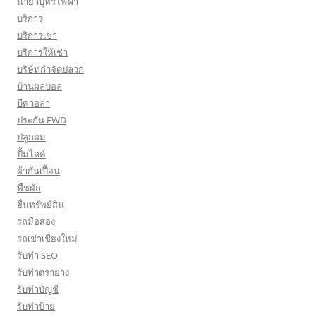
น้ำยาบุหรี่ไฟฟ้า
บริการ
บริการเช่า
บริการให้เช่า
บริษัทกำจัดปลวก
บ้านผลบอล
บีควอล่า
ประกัน FWD
ปลูกผม
ปั้มไลค์
ผ้ากันเปื้อน
พืชผัก
ยื่นทรัพย์สิน
รถมือสอง
รถเช่าเชียงใหม่
รับทำ SEO
รับทำตรายาง
รับทำบัญชี
รับทำป้าย