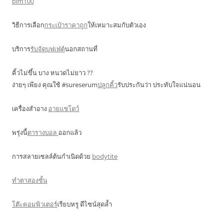
bim100
วิธีการเลือก
กระเป๋าราคาถูก
ให้เหมาะสมกับตัวเอง
บริการ
รับจัดบุฟเฟ่ต์
นอกสถานที่
คิ้วไม่ขึ้น บาง หนวดไม่ยาว ??
ง่ายๆ เพียง คุณใช้ #sureserum
ปลูกคิ้ว
รับประกันว่า ประทับใจแน่นอน
เครื่องสำอาง
อายแชโดว์
พรุ่งนี้
ตารางบอล
ออกแล้ว
การสลายเซลล์ต้นกำเนิดด้วย
bodytite
ทำตาสองชั้น
โต๊ะคอมพิวเตอร์
เรียบหรู ดีไซน์สุดล้ำ