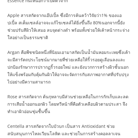
Essence กันเหนือกว่าเปิดตัวจาก
Apple สารสกัดจากแอ๊ปเปิ้ล ซึ่งมีการค้นคว้าวิจัยว่า1% ของแอ
ปเปิ้ล สเต็มเซลล์อาจจะแก้ไขเซลล์ได้ยิ่งขึ้นถึง 80%นอกจากนี้ยัง
ช่วยปรับสีผิวให้เสมอ ลบจุดด่างดำ พร้อมทั้งช่วยให้เค้าหน้ากระจ่าง
ใสอย่างเป็นธรรมชาติ
Argan คือพืชชนิดหนึ่งที่นิยมเอามาสกัดเป็นน้ำมันหอมระเหยซึ่งเค้า
จะมีสารัตถประโยชน์มากมายที่ช่วยเหลือให้ริ้วรอยดูเลือนลงและ
ปกป้องรักษาการปรากฏริ้วรอยใหม่ และยังบวกการสร้างผิวชั้นนอก
ให้แข็งพร้อมกับคุ้มกันผิวให้อาจจะจัดการกับสภาพอากาศที่ปรับปรุง
ไปอย่างมีความสามารถ
Rose สารสกัดจาก ต้นกุหลาบมีส่วนช่วยเหลือในการกักเก็บและลด
การเสียนํ้าออกนอกผิว โดยทวีหน้าที่คือตัวเคลือบผิวตามประสา จึง
ทำเอาผิวอ่อนชุ่มชื้นขึ้น
Centella สารสกัดจากใบบัวบก เป็นสาร Antioxidant ช่วย
สนับสนุนการไหลเวียนโลหิต และช่วยในการสร้างคอลลาเจน