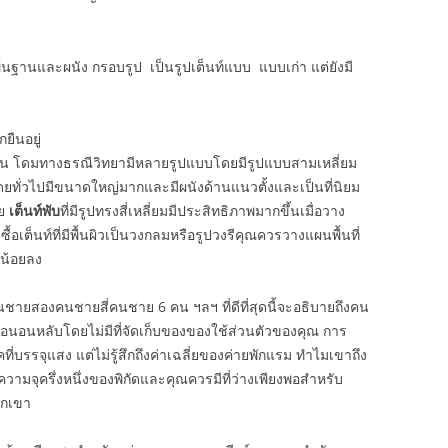
งพื้นฐานและผนัง กรอบรูป เป็นรูปเต็นท์แบบ แบบเก่า แต่ยังมี
กยืนอยู่
 โดมทางธรณีวิทยามีหลายรูปแบบโดยมีรูปแบบสามเหลี่ยม
ต่โดยทั่วไปมีขนาดใหญ่มากและมีผนังด้านแนวตั้งและเป็นที่นิยม
าย
เต็นท์พับ
ที่มีรูปทรงสี่เหลี่ยมมีประสิทธิภาพมากขึ้นเมื่อวาง
้อเต็นท์ที่มีพื้นผิวเป็นวงกลมหรือรูปวงรีคุณควรวางแผนพื้นที่
พน้อยลง
ชายสองคนชายสี่คนชาย 6 คน ฯลฯ ที่ดีที่สุดนี้จะอธิบายถึงคน
ื่อนอนหลับโดยไม่มีที่จัดเก็บของของใช้ส่วนตัวของคุณ การ
่บรรจุแสง แต่ไม่รู้สึกถึงค่าเฉลี่ยของค่ายพักแรม ทำไมเขาถึง
ี่ความจุครึ่งหนึ่งของพิกัดและคุณควรมีที่ว่างเพียงพอสำหรับ
วกเขา