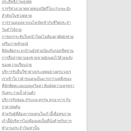
ประสิทธิภาพสูงสุด
การรู้ช่วงเวลาตลาดทองเปิดกี่โมง Forex ยัง
สำคัญในช่วงตลาด
การรวมคอลลาเจนไทป์ทูเข้ากับชีวิตประจำ
วันทำได้ง่าย
การยกกระชับใบหน้าโดยไม่ต้องผ่าตัดยังช่วย
เสริมภาพลักษณ์
ฟิล์มติดกระจกบ้านยังช่วยป้องกันรอยขีดข่วน
การสื่อสารผ่านธงชายหาดยังแฝงไว้ด้วยพลัง
ของความเรียบง่าย
บริการรับยื่นวีซ่าต่างประเทศอย่างครบวงจร
เราเข้าใจว่าผ้าขนหนูเป็นมากกว่าแค่สิ่งของ
ที่พักติดทะเลแบบพูลวิลล่า สัมผัสความหรูหรา
กับสระว่ายน้ำส่วนตัว
บริการรับซ่อม iPhone ทุกรุ่น ทุกอาการ กับ
ราคาสุดคุ้ม
สำหรับผู้ที่ต้องการลงทุนในเก้าอี้เพื่อสุขภาพ
เก้าอี้ผู้บริหารไม่เพียงแค่เป็นที่นั่งสำหรับการ
ทำงานประจำวันเท่านั้น