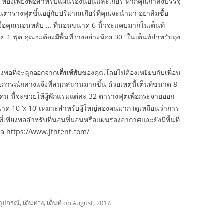
ุต ห้องเพียงพอสำหรับแผ่นรองนอนและเกียร์ หากคุณกำลังบรรจุ
็นตารางฟุตขึ้นอยู่กับปริมาณเกียร์ที่คุณจะนำมา อย่าลืมซื้อ
เมื่อคุณนอนหลับ … ที่นอนขนาด 6 นิ้วจะแคบมากในเต็นท์
 1 ฟุต คุณจะต้องมีพื้นที่ว่างอย่างน้อย 30 “ในเต็นท์สำหรับถุง
ียงพอที่จะลุกออกจาก
เต็นท์พับ
ของคุณโดยไม่ต้องเหยียบกับเพื่อน
การณ์กลางแจ้งที่สนุกสนานมากขึ้น ด้วยเหตุนี้เต็นท์ขนาด 8
คน นี้จะช่วยให้ผู้พักแรมแต่ละ 32 ตารางฟุตเพื่อกระจายออก
นาด 10 ‘x 10’ เหมาะสำหรับผู้ใหญ่สองคนมาก (ดูเหมือนว่าการ
นที่เพียงพอสำหรับที่นอนที่นอนหรือแผ่นรองอากาศและยังมีพื้นที่
 สนใจ https://www.jthtent.com/
อุปกรณ์
,
เดินทาง
,
เต็นท์
on
August, 2017
.