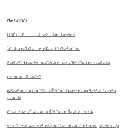
เรื่องที่น่าสนใจ
LINE for Business สำหรับอสังหาริมทรัพย์
โต๊ะทำงานบิ้วอิน – เฟอร์นิเจอร์บิ้วอินชั้นเยี่ยม
สินเชื่อรีไฟแนนซ์รถยนต์ใช้แล้วของคุณวิธีที่ดีในการประหยัดเงิน
cleanroomคืออะไร?
เครื่องซีลความร้อน-วิธีการที่ใช้กันอย่างแพร่หลายเพื่อให้แน่ใจว่าซีล
ปลอดภัย
ก๊าซอาร์กอนเป็นส่วนผสมที่ใช้กันมากที่สุดในบางกรณี
5 ประโยชน์ของการใช้บรรจุภัณฑ์แบบหลอดสำหรับบรรจุภัณฑ์กระปุก