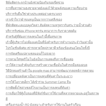
ฟิล์มติดกระจกบ้านยังช่วยป้องกันรอยขีดข่วน
การสื่อสารผ่านธงชายหาดยังแฝงไว้ด้วยพลังของความเรียบง่าย
บริการรับยื่นวีซ่าต่างประเทศอย่างครบวงจร
เราเข้าใจว่าผ้าขนหนูเป็นมากกว่าแค่สิ่งของ
ที่พักติดทะเลแบบพูลวิลล่า สัมผัสความหรูหรากับสระว่ายน้ำส่วนตัว
บริการรับซ่อม iPhone ทุกรุ่น ทุกอาการ กับราคาสุดคุ้ม
สำหรับผู้ที่ต้องการลงทุนในเก้าอี้เพื่อสุขภาพ
เก้าอี้ผู้บริหารไม่เพียงแค่เป็นที่นั่งสำหรับการทำงานประจำวันเท่านั้น
โปรโมชั่นพิเศษ เช่ารถหาดใหญ่ราคาดี พร้อมข้อเสนอโดนใจทั้งปี
การจัดเตรียมปลาแซลมอนก็ไม่ยุ่งยาก
การสวมใส่ชุดกิโมโนยังเป็นการแสดงถึงการเชื่อมต่อ
เราให้ความสำคัญกับการสร้างความเชื่อมั่นในตัวรถมือสองอุบล
วิธีปักหมุดร้านค้าใน google map สามารถพัฒนากลยุทธ์การตลาดแ
การเปลี่ยนหลังคาเป็นการลงทุนที่คุ้มค่าในระยะยาว
การให้โอกาสเด็กๆ ได้เข้าร่วม Summer Camp จีน
การติดตั้งโซล่าเซลล์โรงงานเป็นการลงทุนที่คุ้มค่า
การเลือกใช้ตู้เก็บของที่มีฟังก์ชั่นการใช้งานที่หลากหลายและอยู่ในสภาพ
ดี
เครื่องกรองน้ำ RO ยังเหมาะสำหรับการใช้งานในครัวเรือน