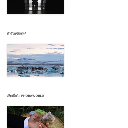
ทัวร์ไอซ์แลนด์
เห็ดเยื่อไผ่ PHORAWORLD