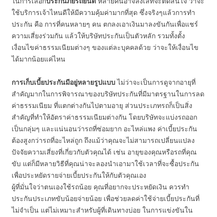
ในการเลือก
ประกันภัยรถยนต์
หลายคนอาจลังเลที่จะตัดสินใจ ว่าจะ
ใช้บริการเจ้าไหนดีให้มีความคุ้มค่ามากที่สุด ซึ่งจริงๆแล้วการทำ
ประกัน คือ การที่คนหลายๆ คน ตกลงเอาเงินมาลงขันกันเพื่อแชร์
ความเสี่ยงร่วมกัน แล้วให้บริษัทประกันเป็นตัวหลัก รวมทั้งตั้ง
เงื่อนไขค่าธรรมเนียมต่างๆ ของแต่ละบุคคลด้วย ว่าจะให้เงื่อนไข
ได้มากน้อยแค่ไหน
การเก็บเบี้ยประกันมีอยู่หลายรูปแบบ
ไม่ว่าจะเป็นการดูจากอายุที่
สำคัญมากในการพิจารณาของบริษัทประกันที่มีมาตรฐานในการลด
ค่าธรรมเนียม ที่แตกต่างกันไปตามอายุ ส่วนประเภทรถก็เป็นสิ่ง
สำคัญที่ทำให้อัตราค่าธรรมเนียมต่างกัน โดยบริษัทจะแบ่งรถออก
เป็นกลุ่มๆ และแน่นอนว่ารถที่ซ่อมยาก อะไหล่แพง ค่าเบี้ยประกัน
ต้องสูงกว่ารถที่อะไหล่ถูก ถึงแม้ว่าคุณจะไม่สามารถเปลี่ยนแปลง
ปัจจัยความเสี่ยงที่เกี่ยวกับตัวคุณได้ เช่น อายุของคุณหรือรถที่คุณ
ขับ แต่ก็มีหลายวิธีที่คุณน่าจะลองนำเอามาใช้เวลาที่จะซื้อประกัน
เพื่อประหยัดรายจ่ายเบี้ยประกันให้กับตัวคุณเอง
ผู้ที่มั่นใจว่าตนเองใช้รถน้อย คุณที่อยากจะประหยัดเงิน ควรทำ
ประกันประเภทขับน้อยจ่ายน้อย เพื่อช่วยลดค่าใช้จ่ายเบี้ยประกันที่
ไม่จำเป็น แต่ไม่เหมาะสำหรับผู้ที่เดินทางบ่อย ในการแข่งขันใน