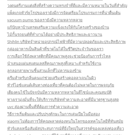
วงดนตรีงานแต่งสิ่งที่สร้างความทรงจำที่ดีและมีความหมายในวันที่สำคัญ
แพ็คเกจทัวร์ยุโรปของเรายังมีการจัดเตรียมโปรแกรมการที่น่าตื่นเต้น
vacuum pump ของเรายังมีความหลากหลาย
แก้ปัญหาบ้านทรุดเสริมความแข็งแรงให้กับโครงสร้างของบ้าน
ไม้กั้นรถยนต์ที่ทำงานได้อย่างมีประสิทธิภาพและยาวนาน
Shihlin บริษัทจำหน่ายอุปกรณ์ไฟฟ้าที่มีความปลอดภัยและประสิทธิภาพ
กล่องอาหารเป็นสินค้าที่ขาดไม่ได้ในชีวิตประจำวันของเรา
การเลือกใช้ถังพลาสติกที่มีคุณภาพสูงจะช่วยป้องกันการรั่วไหล
นำเสนอแผ่นสแตนเลสสีคุณภาพสูงที่เหมาะสำหรับใช้งาน
ลูกลอกสายพานชิ้นส่วนเล็กที่ไม่ควรมองข้าม
ครีมสำหรับกลิ่นคนแก่ช่วยเสริมสร้างคอลลาเจนในผิว
ทัวร์ไอซ์แลนด์เส้นทางท่องเที่ยวที่คุณต้องไม่พลาดในการผจญภัย
เตียงคนไข้ในปัจจุบันมีความหลากหลายในดีไซน์และคุณสมบัติ
ทางเรามุ่งมั่นที่จะให้บริการบริษัททำความสะอาดที่มีมาตรฐานสูงสุด
uvc ส่องผ่านพื้นที่ที่ต้องการทำความสะอาด
วิธีการเริ่มต้นและปรับปรุงทักษะในการเล่นเปียโนมือสอง
xiaomi ไม่ต้องการให้คุณพลาดล่องหนในโลกของเทคโนโลยีที่ทันสมัย
ทัวร์แสงเหนือสัมผัสประสบการณ์ที่ยิ่งใหญ่ในสวรรค์ของแหล่งท่องเที่ยว