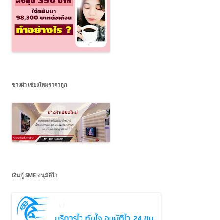
ช่างฝ้า เชียงใหม่ราคาถูก
เงินกู้ SME อนุมัติไว