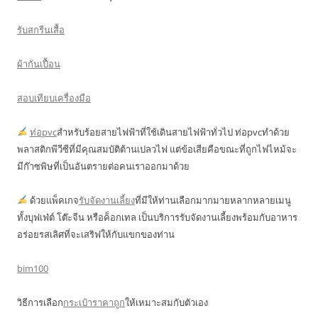
รับสกรีนเสื้อ
ผ้ากันเปื้อน
สอบเทียบเครื่องมือ
ท่อpvc
สำหรับร้อยสายไฟฟ้าที่ใช้เดินสายไฟฟ้าทั่วไป ท่อpvcทำด้วย
พลาสติกพีวีซีที่มีคุณสมบัติต้านเปลวไฟ แต่ข้อเสียคือขณะที่ถูกไฟไหม้จะ
มีก๊าซพิษที่เป็นอันตรายต่อคนเราออกมาด้วย
ด้วยแพ็คเกจ
รับจัดงานเลี้ยง
ที่มีให้ท่านเลือกมากมายหลากหลายเมนู
ทั้งบุฟเฟ่ต์ โต๊ะจีน หรือค็อกเทล เป็นบริการรับจัดงานเลี้ยงพร้อมกับอาหาร
อร่อยรสเลิศที่จะเสริฟให้กับแขกของท่าน
bim100
วิธีการเลือก
กระเป๋าราคาถูก
ให้เหมาะสมกับตัวเอง