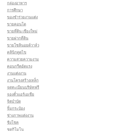
กล่องอาหาร
การศึกษา
ของชำร่วยงานแต่ง
ขายคอนโด
ขายที่ดิน เชียงใหม่
ขายฝากที่ดิน
ขายโซลินอยด์วาล์ว
คลินิกดูดไข
ความสวยความงาม
คอนกรีตอัดแรง
งานแต่งงาน
งานโครงสร้างเหล็ก
จดทะเบียนบริษัทฟรี
จองตั๋วแอร์เอเชีย
จิตบำบัด
จิ๋มกระป๋อง
ช่างภาพแต่งงาน
ชิงโชค
ชุดกิโมโน