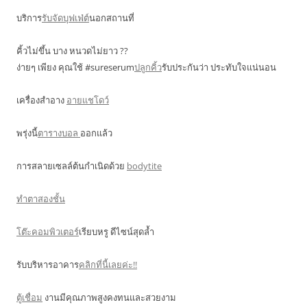
บริการ
รับจัดบุฟเฟ่ต์
นอกสถานที่
คิ้วไม่ขึ้น บาง หนวดไม่ยาว ??
ง่ายๆ เพียง คุณใช้ #sureserum
ปลูกคิ้ว
รับประกันว่า ประทับใจแน่นอน
เครื่องสำอาง
อายแชโดว์
พรุ่งนี้
ตารางบอล
ออกแล้ว
การสลายเซลล์ต้นกำเนิดด้วย
bodytite
ทำตาสองชั้น
โต๊ะคอมพิวเตอร์
เรียบหรู ดีไซน์สุดล้ำ
รับบริหารอาคาร
คลิกที่นี้เลยค่ะ!!
ตู้เชื่อม
งานมีคุณภาพสูงคงทนและสวยงาม