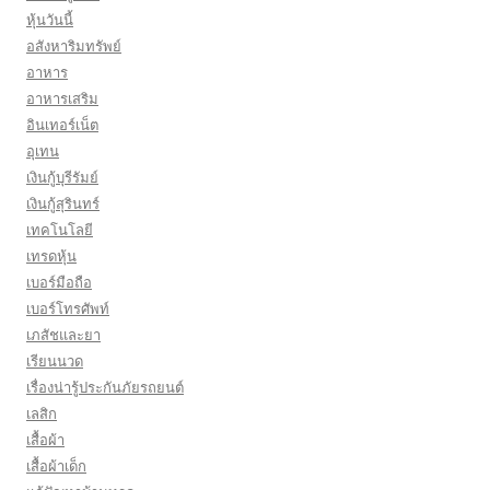
หุ้นวันนี้
อสังหาริมทรัพย์
อาหาร
อาหารเสริม
อินเทอร์เน็ต
อุเทน
เงินกู้บุรีรัมย์
เงินกู้สุรินทร์
เทคโนโลยี
เทรดหุ้น
เบอร์มือถือ
เบอร์โทรศัพท์
เภสัชและยา
เรียนนวด
เรื่องน่ารู้ประกันภัยรถยนต์
เลสิก
เสื้อผ้า
เสื้อผ้าเด็ก