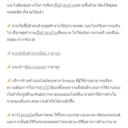
และไม่ต้องยุ่งยากในการเลือก
เสื้อผ้าคนอ้วน
หลายชิ้นด้วย เพียงใส่ชุดเด
รสชุดเดียวก็สวยได้แล้ว
สวมใส่เสื้อผ้าคนอ้วนชุดทำงานให้ถูกกาลเทศะ และไม่หวือหวาจนเกิน
ไป เลือกชุดทำงาน
เสื้อผ้าคนอ้วน
ที่พองาม ไม่ใช่อลังการงานสร้างเหมือน
หลุดมาจากรันเวย์
ฝากส่งสินค้าจากญี่ปุ่น ราคาถูก
แนะนำ
ฟิล์มกรองแสง
ราคาถูก
บริการร้านค้าออนไลน์ของทาง Shopup ที่ผู้ใช้งานสามารถเลือก
ความต้องการในการ
ทำเว็บ
ได้เองทั้งหมด รวมถึงยังมีระบบการใช้งานของ
เว็บสำเร็จรูปที่รองรับต่อการขายของออนไลน์ที่จะช่วยทำให้การทำเว็บ
ขายของนั้นประสบความสำเร็จได้ง่ายยิ่งขึ้น
สาร
ไฮดรอลิค
เป็นสารผสม ใช้ในระบบเบรค และพวงมาลัยของรถยนต์
นอกจากนั้นยังใช้ในรถแทรคเตอร์ รถยกต่างๆ มีชื่อทางการค้ามากมาย