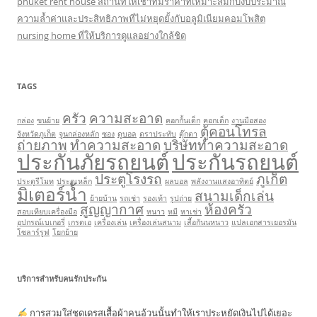
phuket rent house สถานที่ให้เช่าที่มีราคาที่เหมาะสมกับงบประมาณ
ความล้ำค่าและประสิทธิภาพที่ไม่หยุดยั้งกับอลูมิเนียมคอมโพสิต
nursing home ที่ให้บริการดูแลอย่างใกล้ชิด
TAGS
ครัว
ความสะอาด
กล่อง
ขนย้าย
คอกกั้นเด็ก
คอกเด็ก
งานมือสอง
ตู้คอนโทรล
จังหวัดภูเก็ต
จูนกล่องหลัก
ซอง
ดูบอล
ตราประทับ
ตุ๊กตา
ถ่ายภาพ
ทำความสะอาด
บริษัททำความสะอาด
ประกันภัยรถยนต์
ประกันรถยนต์
ประตูโรงรถ
ภูเก็ต
ประตูรีโมท
ประตูเหล็ก
ผลบอล
พลังงานแสงอาทิตย์
มิเตอร์น้ำ
สนามเด็กเล่น
ย้ายบ้าน
รถเช่า
รองเท้า
รูปถ่าย
สูญญากาศ
ห้องครัว
สอบเทียบเครื่องมือ
หนาว
หมี
หาเช่า
อุปกรณ์เบเกอรี่
เกรดเอ
เครื่องเล่น
เครื่องเล่นสนาม
เสื้อกันนหนาว
แปลเอกสารเยอรมัน
โซลาร์รูฟ
โยกย้าย
บริการสำหรับคนรักประกัน
การสวมใส่ชุดเดรสเสื้อผ้าคนอ้วนนั้นทำให้เราประหยัดเงินไปได้เยอะ