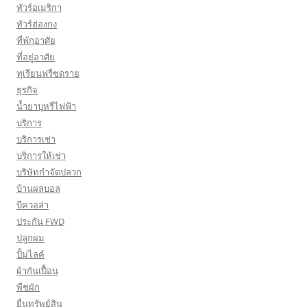
ทัวร์อเมริกา
ทัวร์ฮ่องกง
ที่พักอาศัย
ที่อยู่อาศัย
ทุเรียนฟรีซดราย
ธุรกิจ
น้ำยาบุหรี่ไฟฟ้า
บริการ
บริการเช่า
บริการให้เช่า
บริษัทกำจัดปลวก
บ้านผลบอล
บีควอล่า
ประกัน FWD
ปลูกผม
ปั้มไลค์
ผ้ากันเปื้อน
พืชผัก
ยื่นทรัพย์สิน