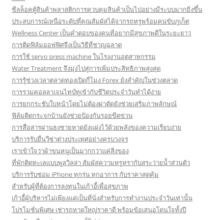
ซีลล็อคตู้สินค้าพลาสติกการควบคุมสินค้าเป็นไปอย่างมีระบบมากยิ่งขึ้น
ประสบการณ์เหนือระดับที่คุณสัมผัสได้จากรถหรูพร้อมคนขับภูเก็ต
Wellness Center เป็นคำตอบของคนที่อยากมีสุขภาพดีในระยะยาว
การติดฟิล์มออฟฟิศจึงเป็นวิธีที่ชาญฉลาด
การใช้ servo press machine ในโรงงานอุตสาหกรรม
Water Treatment จึงมุ่งไปสู่การเพิ่มประสิทธิภาพสูงสุด
การรู้ช่วงเวลาตลาดทองเปิดกี่โมง Forex ยังสำคัญในช่วงตลาด
การรวมคอลลาเจนไทป์ทูเข้ากับชีวิตประจำวันทำได้ง่าย
การยกกระชับใบหน้าโดยไม่ต้องผ่าตัดยังช่วยเสริมภาพลักษณ์
ฟิล์มติดกระจกบ้านยังช่วยป้องกันรอยขีดข่วน
การสื่อสารผ่านธงชายหาดยังแฝงไว้ด้วยพลังของความเรียบง่าย
บริการรับยื่นวีซ่าต่างประเทศอย่างครบวงจร
เราเข้าใจว่าผ้าขนหนูเป็นมากกว่าแค่สิ่งของ
ที่พักติดทะเลแบบพูลวิลล่า สัมผัสความหรูหรากับสระว่ายน้ำส่วนตัว
บริการรับซ่อม iPhone ทุกรุ่น ทุกอาการ กับราคาสุดคุ้ม
สำหรับผู้ที่ต้องการลงทุนในเก้าอี้เพื่อสุขภาพ
เก้าอี้ผู้บริหารไม่เพียงแค่เป็นที่นั่งสำหรับการทำงานประจำวันเท่านั้น
โปรโมชั่นพิเศษ เช่ารถหาดใหญ่ราคาดี พร้อมข้อเสนอโดนใจทั้งปี