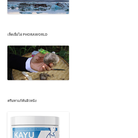
เห็ดเยื่อไผ่ PHORAWORLD
ครีมทาแก้คันผิวหนัง