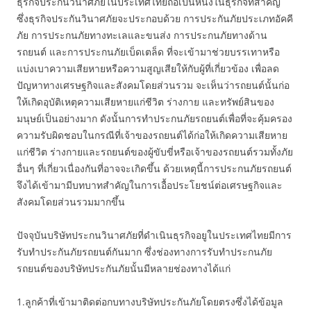
ธุรกิจประกันวินาศภัยในประเทศไทยถือเป็นหนึ่งในธุรกิจที่สําคัญ
ซึ่งธุรกิจประกันวินาศภัยจะประกอบด้วย การประกันภัยประเภทอัคคี
ภัย การประกนภัยทางทะเลและขนส่ง การประกนภัยทางด้าน
รถยนต์ และการประกนภัยเบ็ดเตล็ด ที่จะเข้ามาช่วยบรรเทาหรือ
แบ่งเบาความเสียหายหรือความสูญเสียให้กับผู้ที่เกี่ยวข้อง เพื่อลด
ปัญหาทางเศรษฐกิจและสังคมโดยส่วนรวม จะเห็นว่ารถยนต์นั้นก่อ
ให้เกิดอุบัติเหตุความเสียหายแก่ชีวิต ร่างกาย และทรัพย์สินของ
มนุษย์เป็นอย่างมาก ดังนั้นการทําประกนภัยรถยนต์เพื่อที่จะคุ้มครอง
ความรับผิดชอบในกรณีที่เจ้าของรถยนต์ได้ก่อให้เกิดความเสียหาย
แก่ชีวิต ร่างกายและรถยนต์ของผู้ขับขี่หรือเจ้าของรถยนต์รวมทั้งภัย
อื่นๆ ที่เกี่ยวเนื่องกันที่อาจจะเกิดขึ้น ด้วยเหตุนี้การประกนภัยรถยนต์
จึงได้เข้ามามีบทบาทสําคัญในการเอื้อประโยชน์ต่อเศรษฐกิจและ
สังคมโดยส่วนรวมมากขึ้น
ปัจจุบันบริษัทประกนวินาศภัยที่ดําเนินธุรกิจอยูในประเทศไทยมีการ
รับทําประกันภัยรถยนต์กันมาก ซึ่งช่องทางการรับทําประกนภัย
รถยนต์ของบริษัทประกันภัยนั้นมีหลายช่องทางได้แก่
1.ลูกค้าที่เข้ามาติดต่อกบทางบริษัทประกันภัยโดยตรงซึ่งได้ข้อมูล