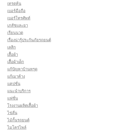
เทรดหุ้น
เบอร์มือถือ
เบอร์โทรศัพท์
เภสัชและยา
เรียนนวด
เรื่องน่ารู้ประกันภัยรถยนต์
เลสิก
เสื้อผ้า
เสื้อผ้าเด็ก
แก้ปัญหาบ้านทรุด
แก้เมาค้าง
แคปชั่น
แนะนำบริการ
แฟชั่น
โรงงานผลิตเสื้อผ้า
ไข่สั่น
ไม้กั้นรถยนต์
ไมโครไพล์