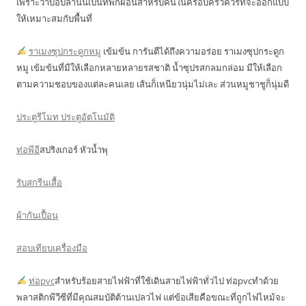
เพราะว่าบ่อปลานั้นเป็นที่พักผ่อนสำหรับคนในครอบครัวควรที่จะออกแบบ
ให้เหมาะสมกับพื้นที่
ราเมงซุปกระดูกหมู
เข้มข้น การันตีได้ถึงความอร่อย ราเมงซุปกระดูก
หมู เข้มข้นที่มีให้เลือกหลายหลายรสชาติ น้ำซุปรสกลมกล่อม มีให้เลือก
ตามความชอบของแต่ละคนเลย เส้นก็เหนียวนุ่มไม่เละ ส่วนหมูชาชูก็นุ่มดี
ประตูรีโมท ประตูอัตโนมัติ
ท่อพีอี
สปริงเกอร์ หัวน้ำพุ
รับสกรีนเสื้อ
ผ้ากันเปื้อน
สอบเทียบเครื่องมือ
ท่อpvc
สำหรับร้อยสายไฟฟ้าที่ใช้เดินสายไฟฟ้าทั่วไป ท่อpvcทำด้วย
พลาสติกพีวีซีที่มีคุณสมบัติต้านเปลวไฟ แต่ข้อเสียคือขณะที่ถูกไฟไหม้จะ