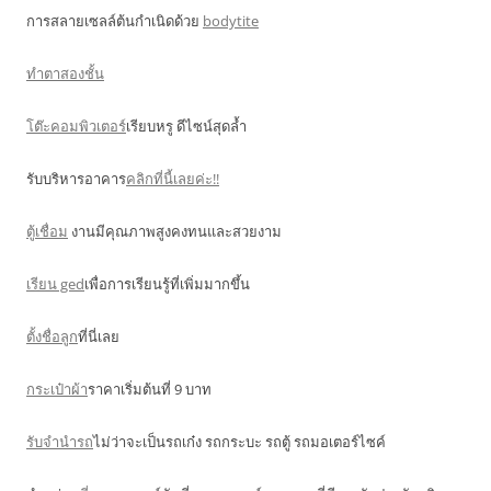
การสลายเซลล์ต้นกำเนิดด้วย
bodytite
ทำตาสองชั้น
โต๊ะคอมพิวเตอร์
เรียบหรู ดีไซน์สุดล้ำ
รับบริหารอาคาร
คลิกที่นี้เลยค่ะ!!
ตู้เชื่อม
งานมีคุณภาพสูงคงทนและสวยงาม
เรียน ged
เพื่อการเรียนรู้ที่เพิ่มมากขึ้น
ตั้งชื่อลูก
ที่นี่เลย
กระเป๋าผ้า
ราคาเริ่มต้นที่ 9 บาท
รับจำนำรถ
ไม่ว่าจะเป็นรถเก๋ง รถกระบะ รถตู้ รถมอเตอร์ไซค์