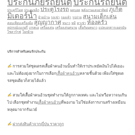
ประกันภัยรถยนต์
ประกันรถยนต์
ประตูโรงรถ
ภูเก็ต
ประตูรีโมท
ประตูเหล็ก
ผลบอล
พลังงานแสงอาทิตย์
มิเตอร์น้ำ
สนามเด็กเล่น
ย้ายบ้าน
รถเช่า
รองเท้า
รูปถ่าย
สูญญากาศ
ห้องครัว
สอบเทียบเครื่องมือ
หนาว
หมี
หาเช่า
อุปกรณ์เบเกอรี่
เกรดเอ
เครื่องเล่น
เครื่องเล่นสนาม
เสื้อกันนหนาว
แปลเอกสารเยอรมัน
โซลาร์รูฟ
โยกย้าย
บริการสำหรับคนรักประกัน
การสวมใส่ชุดเดรสเสื้อผ้าคนอ้วนนั้นทำให้เราประหยัดเงินไปได้เยอะ
และไม่ต้องยุ่งยากในการเลือก
เสื้อผ้าคนอ้วน
หลายชิ้นด้วย เพียงใส่ชุดเด
รสชุดเดียวก็สวยได้แล้ว
สวมใส่เสื้อผ้าคนอ้วนชุดทำงานให้ถูกกาลเทศะ และไม่หวือหวาจนเกิน
ไป เลือกชุดทำงาน
เสื้อผ้าคนอ้วน
ที่พองาม ไม่ใช่อลังการงานสร้างเหมือน
หลุดมาจากรันเวย์
ฝากส่งสินค้าจากญี่ปุ่น ราคาถูก