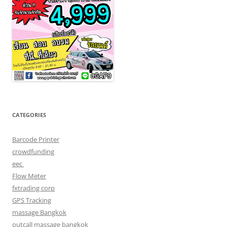
CATEGORIES
Barcode Printer
crowdfunding
eec
Flow Meter
fxtrading corp
GPS Tracking
massage Bangkok
outcall massage bangkok