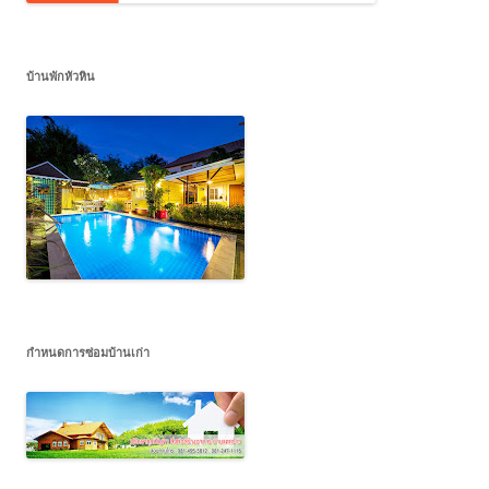
บ้านพักหัวหิน
กำหนดการซ่อมบ้านเก่า