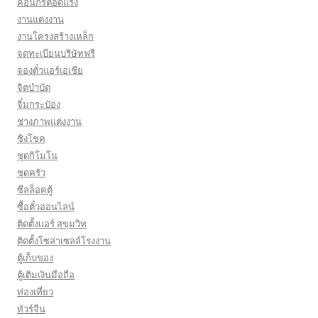
คอนกรีตอัดแรง
งานแต่งงาน
งานโครงสร้างเหล็ก
จดทะเบียนบริษัทฟรี
จองตั๋วแอร์เอเชีย
จิตบำบัด
จิ๋มกระป๋อง
ช่างภาพแต่งงาน
ชิงโชค
ชุดกิโมโน
ชุดครัว
ซีลล็อคตู้
ซื้อตั๋วออนไลน์
ติดตั้งเเอร์ สุขุมวิท
ติดตั้งโซล่าเซลล์โรงงาน
ตู้เก็บของ
ตู้เติมเงินมือถือ
ท่องเที่ยว
ทัวร์จีน