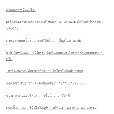
cleanroomคืออะไร?
เครื่องซีลความร้อน-วิธีการที่ใช้กันอย่างแพร่หลายเพื่อให้แน่ใจว่าซีล
ปลอดภัย
ก๊าซอาร์กอนเป็นส่วนผสมที่ใช้กันมากที่สุดในบางกรณี
5 ประโยชน์ของการใช้บรรจุภัณฑ์แบบหลอดสำหรับบรรจุภัณฑ์กระปุก
ครีม
ไตรโคเดอร์มาเพื่อการสร้างระบบไฮโดรโปนิกส์ของคุณ
จองเลขทะเบียนรถและสิ่งที่ยอดเยี่ยมเกี่ยวกับป้ายทะเบียน
ช่องทางทางออนไลน์ในการซื้อน้ำยาบุหรี่ไฟฟ้า
กระเบื้องยางลายไม้เพื่อวัตถุประสงค์ที่หลากหลายในอุตสาหกรรม