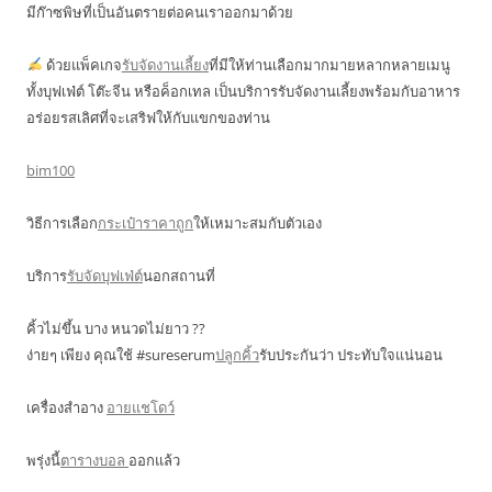
มีก๊าซพิษที่เป็นอันตรายต่อคนเราออกมาด้วย
ด้วยแพ็คเกจ
รับจัดงานเลี้ยง
ที่มีให้ท่านเลือกมากมายหลากหลายเมนู
ทั้งบุฟเฟ่ต์ โต๊ะจีน หรือค็อกเทล เป็นบริการรับจัดงานเลี้ยงพร้อมกับอาหาร
อร่อยรสเลิศที่จะเสริฟให้กับแขกของท่าน
bim100
วิธีการเลือก
กระเป๋าราคาถูก
ให้เหมาะสมกับตัวเอง
บริการ
รับจัดบุฟเฟ่ต์
นอกสถานที่
คิ้วไม่ขึ้น บาง หนวดไม่ยาว ??
ง่ายๆ เพียง คุณใช้ #sureserum
ปลูกคิ้ว
รับประกันว่า ประทับใจแน่นอน
เครื่องสำอาง
อายแชโดว์
พรุ่งนี้
ตารางบอล
ออกแล้ว