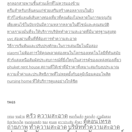
ลูกลอกสายพานชิ้นส่วนเล็กที่ไม่ควรมองข้าม
ครีมสำหรับกลิ่นคนแก่ช่วยเสริมสร้างคอลลาเจนในผิว
ทัวร์ไอซ์แลนด์เส้นทางท่องเที่ยวที่คุณต้องไม่พลาดในการผจญภัย
เตียงคนไข้ในปัจจุบันมีความหลากหลายในดีไซน์และคุณสมบัติ
ทางเรามุ่งมั่นที่จะให้บริการบริษัททำความสะอาดที่มีมาตรฐานสูงสุด
uvc ส่องผ่านพื้นที่ที่ต้องการทำความสะอาด
วิธีการเริ่มต้นและปรับปรุงทักษะในการเล่นเปียโนมือสอง
xiaomi ไม่ต้องการให้คุณพลาดล่องหนในโลกของเทคโนโลยีที่ทันสมัย
ทัวร์แสงเหนือสัมผัสประสบการณ์ที่ยิ่งใหญ่ในสวรรค์ของแหล่งท่องเที่ยว
phuket rent house สถานที่ให้เช่าที่มีราคาที่เหมาะสมกับงบประมาณ
ความล้ำค่าและประสิทธิภาพที่ไม่หยุดยั้งกับอลูมิเนียมคอมโพสิต
nursing home ที่ให้บริการดูแลอย่างใกล้ชิด
TAGS
ครัว
ความสะอาด
กล่อง
ขนย้าย
คอกกั้นเด็ก
คอกเด็ก
งานมือสอง
ตู้คอนโทรล
จังหวัดภูเก็ต
จูนกล่องหลัก
ซอง
ดูบอล
ตราประทับ
ตุ๊กตา
ถ่ายภาพ
ทำความสะอาด
บริษัททำความสะอาด