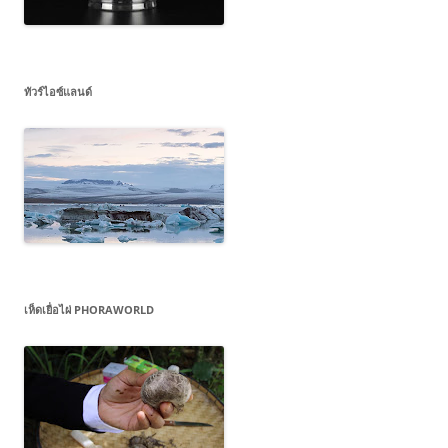
ทัวร์ไอซ์แลนด์
เห็ดเยื่อไผ่ PHORAWORLD