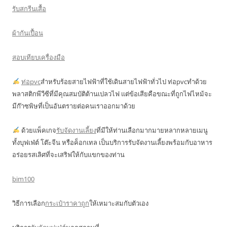
รับสกรีนเสื้อ
ผ้ากันเปื้อน
สอบเทียบเครื่องมือ
ท่อpvc
สำหรับร้อยสายไฟฟ้าที่ใช้เดินสายไฟฟ้าทั่วไป ท่อpvcทำด้วย
พลาสติกพีวีซีที่มีคุณสมบัติต้านเปลวไฟ แต่ข้อเสียคือขณะที่ถูกไฟไหม้จะ
มีก๊าซพิษที่เป็นอันตรายต่อคนเราออกมาด้วย
ด้วยแพ็คเกจ
รับจัดงานเลี้ยง
ที่มีให้ท่านเลือกมากมายหลากหลายเมนู
ทั้งบุฟเฟ่ต์ โต๊ะจีน หรือค็อกเทล เป็นบริการรับจัดงานเลี้ยงพร้อมกับอาหาร
อร่อยรสเลิศที่จะเสริฟให้กับแขกของท่าน
bim100
วิธีการเลือก
กระเป๋าราคาถูก
ให้เหมาะสมกับตัวเอง