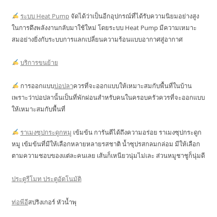
ระบบ Heat Pump
จัดได้ว่าเป็นอีกอุปกรณ์ที่ได้รับความนิยมอย่างสูง
ในการดึงพลังงานกลับมาใช้ใหม่ โดยระบบ Heat Pump มีความเหมาะ
สมอย่างยิ่งกับระบบการแลกเปลี่ยนความร้อนแบบอากาศสู่อากาศ
บริการขนย้าย
การออกแบบ
บ่อปลา
ควรที่จะออกแบบให้เหมาะสมกับพื้นที่ในบ้าน
เพราะว่าบ่อปลานั้นเป็นที่พักผ่อนสำหรับคนในครอบครัวควรที่จะออกแบบ
ให้เหมาะสมกับพื้นที่
ราเมงซุปกระดูกหมู
เข้มข้น การันตีได้ถึงความอร่อย ราเมงซุปกระดูก
หมู เข้มข้นที่มีให้เลือกหลายหลายรสชาติ น้ำซุปรสกลมกล่อม มีให้เลือก
ตามความชอบของแต่ละคนเลย เส้นก็เหนียวนุ่มไม่เละ ส่วนหมูชาชูก็นุ่มดี
ประตูรีโมท ประตูอัตโนมัติ
ท่อพีอี
สปริงเกอร์ หัวน้ำพุ