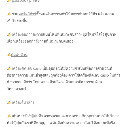
passbook printer
รวม
คอร์ดกีต้าร์
ทั้งหมดในตารางตัวโน๊ตการจับคอร์กีต้า พร้อมภาพ
เข้าใจง่ายขึ้น
เครื่องออกกำลังกาย
แบบไหนที่เหมาะกับสาวๆยุคใหม่ที่ใส่ใจสุขภาพ
เลือกเครื่องออกกำลังกายที่เหมาะกับตนเอง
ตัดพับม้วน
เครื่องคิดเลข casio
เป็นอุปกรณ์ที่มีความจำเป็นเพื่อการคำนวณที่
ต้องการความแม่นยำสูงและถูกต้องต้อง ควรใช้เครื่องคิดเลข casio ในการ
คำนวณจะดีกว่า โดยเฉพาะด้านวิศวะ ด้านสถาปัตยกรรม ด้าน
วิทยาศาสตร์
เครื่องโทรสาร
เส้นทาง
ทัวร์ญี่ปุ่น
ที่หลากหลายและครบครัน เชิญทุกท่านมาใช้บริการ
ทัวร์ญี่ปุ่นกับเราที่มีทุกฤดูกาล สัมผัสกับความแปลกใหม่ได้อย่างแท้จริง