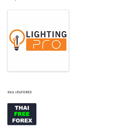
สอน เล่นFOREX