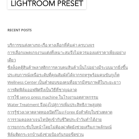
RECENT POSTS
บริการขนส่งทางรถ-เรือ ทางเลือกที่คุ้มค่า ครบวงจร
การเลือกแพคเกจงานแต่งที่เหมาะสมจึงไม่ควรมองแค่ราคาเพียงอย่าง
เดียว
ซีลล็อคตู้สินค้าพลาสติกการควบคุมสินค้าเป็นไปอย่างมีระบบมากยิ่งขึ้น
ประสบการณ์เหนือระดับที่คุณสัมผัสได้จากรถหรูพร้อมคนขับภูเก็ต
Wellness Center เป็นคำตอบของคนที่อยากมีสุขภาพดีในระยะยาว
การติดฟิล์มออฟฟิศจึงเป็นวิธีที่ชาญฉลาด
การใช้ servo press machine ในโรงงานอุตสาหกรรม
Water Treatment จึงมุ่งไปสู่การเพิ่มประสิทธิภาพสูงสุด
การรู้ช่วงเวลาตลาดทองเปิดกี่โมง Forex ยังสำคัญในช่วงตลาด
การรวมคอลลาเจนไทป์ทูเข้ากับชีวิตประจำวันทำได้ง่าย
การยกกระชับใบหน้าโดยไม่ต้องผ่าตัดยังช่วยเสริมภาพลักษณ์
ฟิล์มติดกระจกบ้านยังช่วยป้องกันรอยขีดข่วน