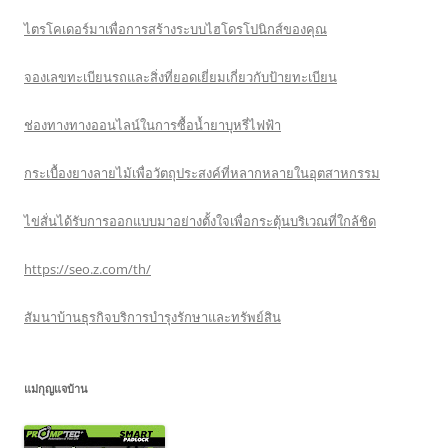
ไตรโคเดอร์มาเพื่อการสร้างระบบไฮโดรโปนิกส์ของคุณ
จองเลขทะเบียนรถและสิ่งที่ยอดเยี่ยมเกี่ยวกับป้ายทะเบียน
ช่องทางทางออนไลน์ในการซื้อน้ำยาบุหรี่ไฟฟ้า
กระเบื้องยางลายไม้เพื่อวัตถุประสงค์ที่หลากหลายในอุตสาหกรรม
ไข่สั่นได้รับการออกแบบมาอย่างตั้งใจเพื่อกระตุ้นบริเวณที่ใกล้ชิด
https://seo.z.com/th/
สัมนาบ้านธุรกิจบริการบำรุงรักษาและทรัพย์สิน
แม่กุญแจบ้าน