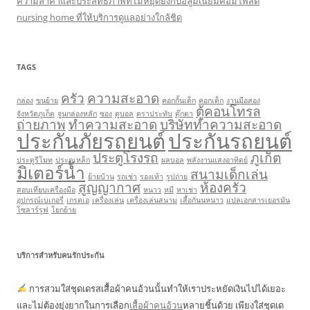
ความล้ำค่าและประสิทธิภาพที่ไม่หยุดยั้งกับอลูมิเนียมคอมโพสิต
nursing home ที่ให้บริการดูแลอย่างใกล้ชิด
TAGS
ครัว
ความสะอาด
กล่อง
ขนย้าย
คอกกั้นเด็ก
คอกเด็ก
งานมือสอง
ตู้คอนโทรล
จังหวัดภูเก็ต
จูนกล่องหลัก
ซอง
ดูบอล
ตราประทับ
ตุ๊กตา
ถ่ายภาพ
ทำความสะอาด
บริษัททำความสะอาด
ประกันภัยรถยนต์
ประกันรถยนต์
ประตูโรงรถ
ภูเก็ต
ประตูรีโมท
ประตูเหล็ก
ผลบอล
พลังงานแสงอาทิตย์
มิเตอร์น้ำ
สนามเด็กเล่น
ย้ายบ้าน
รถเช่า
รองเท้า
รูปถ่าย
สูญญากาศ
ห้องครัว
สอบเทียบเครื่องมือ
หนาว
หมี
หาเช่า
อุปกรณ์เบเกอรี่
เกรดเอ
เครื่องเล่น
เครื่องเล่นสนาม
เสื้อกันนหนาว
แปลเอกสารเยอรมัน
โซลาร์รูฟ
โยกย้าย
บริการสำหรับคนรักประกัน
การสวมใส่ชุดเดรสเสื้อผ้าคนอ้วนนั้นทำให้เราประหยัดเงินไปได้เยอะ
และไม่ต้องยุ่งยากในการเลือก
เสื้อผ้าคนอ้วน
หลายชิ้นด้วย เพียงใส่ชุดเด