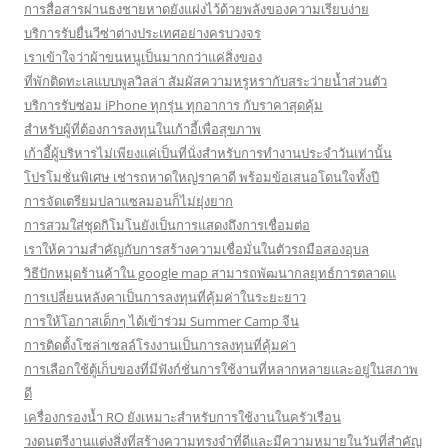
การสื่อสารผ่านธงชายหาดยังแฝงไว้ด้วยพลังของความเรียบง่าย
บริการรับยื่นวีซ่าต่างประเทศอย่างครบวงจร
เราเข้าใจว่าผ้าขนหนูเป็นมากกว่าแค่สิ่งของ
ที่พักติดทะเลแบบพูลวิลล่า สัมผัสความหรูหรากับสระว่ายน้ำส่วนตัว
บริการรับซ่อม iPhone ทุกรุ่น ทุกอาการ กับราคาสุดคุ้ม
สำหรับผู้ที่ต้องการลงทุนในเก้าอี้เพื่อสุขภาพ
เก้าอี้ผู้บริหารไม่เพียงแค่เป็นที่นั่งสำหรับการทำงานประจำวันเท่านั้น
โปรโมชั่นพิเศษ เช่ารถหาดใหญ่ราคาดี พร้อมข้อเสนอโดนใจทั้งปี
การจัดเตรียมปลาแซลมอนก็ไม่ยุ่งยาก
การสวมใส่ชุดกิโมโนยังเป็นการแสดงถึงการเชื่อมต่อ
เราให้ความสำคัญกับการสร้างความเชื่อมั่นในตัวรถมือสองอุบล
วิธีปักหมุดร้านค้าใน google map สามารถพัฒนากลยุทธ์การตลาดแ
การเปลี่ยนหลังคาเป็นการลงทุนที่คุ้มค่าในระยะยาว
การให้โอกาสเด็กๆ ได้เข้าร่วม Summer Camp จีน
การติดตั้งโซล่าเซลล์โรงงานเป็นการลงทุนที่คุ้มค่า
การเลือกใช้ตู้เก็บของที่มีฟังก์ชั่นการใช้งานที่หลากหลายและอยู่ในสภาพ
ดี
เครื่องกรองน้ำ RO ยังเหมาะสำหรับการใช้งานในครัวเรือน
วงดนตรีงานแต่งสิ่งที่สร้างความทรงจำที่ดีและมีความหมายในวันที่สำคัญ