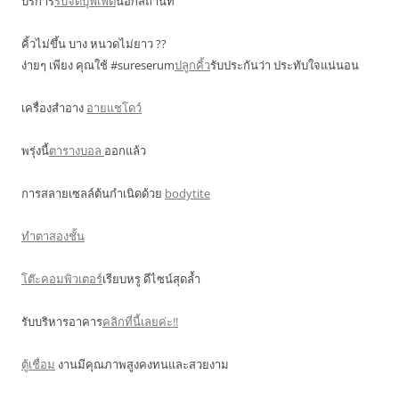
บริการ
รับจัดบุฟเฟ่ต์
นอกสถานที่
คิ้วไม่ขึ้น บาง หนวดไม่ยาว ??
ง่ายๆ เพียง คุณใช้ #sureserum
ปลูกคิ้ว
รับประกันว่า ประทับใจแน่นอน
เครื่องสำอาง
อายแชโดว์
พรุ่งนี้
ตารางบอล
ออกแล้ว
การสลายเซลล์ต้นกำเนิดด้วย
bodytite
ทำตาสองชั้น
โต๊ะคอมพิวเตอร์
เรียบหรู ดีไซน์สุดล้ำ
รับบริหารอาคาร
คลิกที่นี้เลยค่ะ!!
ตู้เชื่อม
งานมีคุณภาพสูงคงทนและสวยงาม