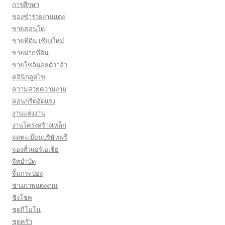
การศึกษา
ของชำร่วยงานแต่ง
ขายคอนโด
ขายที่ดิน เชียงใหม่
ขายฝากที่ดิน
ขายโซลินอยด์วาล์ว
คลินิกดูดไข
ความสวยความงาม
คอนกรีตอัดแรง
งานแต่งงาน
งานโครงสร้างเหล็ก
จดทะเบียนบริษัทฟรี
จองตั๋วแอร์เอเชีย
จิตบำบัด
จิ๋มกระป๋อง
ช่างภาพแต่งงาน
ชิงโชค
ชุดกิโมโน
ชุดครัว