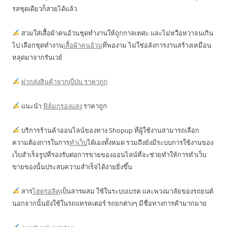
รสชุดเดียวก็สวยได้แล้ว
สวมใส่เสื้อผ้าคนอ้วนชุดทำงานให้ถูกกาลเทศะ และไม่หวือหวาจนเกิน
ไป เลือกชุดทำงาน
เสื้อผ้าคนอ้วน
ที่พองาม ไม่ใช่อลังการงานสร้างเหมือน
หลุดมาจากรันเวย์
ฝากส่งสินค้าจากญี่ปุ่น ราคาถูก
แนะนำ
ฟิล์มกรองแสง
ราคาถูก
บริการร้านค้าออนไลน์ของทาง Shopup ที่ผู้ใช้งานสามารถเลือก
ความต้องการในการ
ทำเว็บ
ได้เองทั้งหมด รวมถึงยังมีระบบการใช้งานของ
เว็บสำเร็จรูปที่รองรับต่อการขายของออนไลน์ที่จะช่วยทำให้การทำเว็บ
ขายของนั้นประสบความสำเร็จได้ง่ายยิ่งขึ้น
สาร
ไฮดรอลิค
เป็นสารผสม ใช้ในระบบเบรค และพวงมาลัยของรถยนต์
นอกจากนั้นยังใช้ในรถแทรคเตอร์ รถยกต่างๆ มีชื่อทางการค้ามากมาย