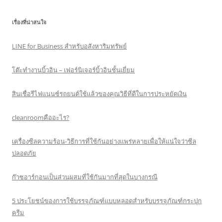
เรื่องที่น่าสนใจ
LINE for Business สำหรับอสังหาริมทรัพย์
โต๊ะทำงานบิ้วอิน – เฟอร์นิเจอร์บิ้วอินชั้นเยี่ยม
สินเชื่อรีไฟแนนซ์รถยนต์ใช้แล้วของคุณวิธีที่ดีในการประหยัดเงิน
cleanroomคืออะไร?
เครื่องซีลความร้อน-วิธีการที่ใช้กันอย่างแพร่หลายเพื่อให้แน่ใจว่าซีล
ปลอดภัย
ก๊าซอาร์กอนเป็นส่วนผสมที่ใช้กันมากที่สุดในบางกรณี
5 ประโยชน์ของการใช้บรรจุภัณฑ์แบบหลอดสำหรับบรรจุภัณฑ์กระปุก
ครีม