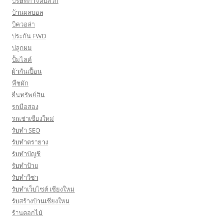
บริษัทกำจัดปลวก
บ้านผลบอล
บีควอล่า
ประกัน FWD
ปลูกผม
ปั้มไลค์
ผ้ากันเปื้อน
พืชผัก
ยื่นทรัพย์สิน
รถมือสอง
รถเช่าเชียงใหม่
รับทำ SEO
รับทำตรายาง
รับทำบัญชี
รับทำป้าย
รับทำวีซ่า
รับทำเว็บไซต์ เชียงใหม่
รับสร้างบ้านเชียงใหม่
ร้านดอกไม้