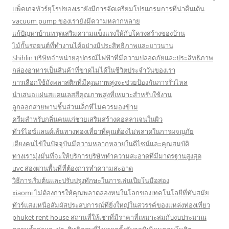
แพ็คเกจทัวร์ยุโรปของเรายังมีการจัดเตรียมโปรแกรมการที่น่าตื่นเต้น
vacuum pump ของเรายังมีความหลากหลาย
แก้ปัญหาบ้านทรุดเสริมความแข็งแรงให้กับโครงสร้างของบ้าน
ไม้กั้นรถยนต์ที่ทำงานได้อย่างมีประสิทธิภาพและยาวนาน
Shihlin บริษัทจำหน่ายอุปกรณ์ไฟฟ้าที่มีความปลอดภัยและประสิทธิภาพ
กล่องอาหารเป็นสินค้าที่ขาดไม่ได้ในชีวิตประจำวันของเรา
การเลือกใช้ถังพลาสติกที่มีคุณภาพสูงจะช่วยป้องกันการรั่วไหล
นำเสนอแผ่นสแตนเลสสีคุณภาพสูงที่เหมาะสำหรับใช้งาน
ลูกลอกสายพานชิ้นส่วนเล็กที่ไม่ควรมองข้าม
ครีมสำหรับกลิ่นคนแก่ช่วยเสริมสร้างคอลลาเจนในผิว
ทัวร์ไอซ์แลนด์เส้นทางท่องเที่ยวที่คุณต้องไม่พลาดในการผจญภัย
เตียงคนไข้ในปัจจุบันมีความหลากหลายในดีไซน์และคุณสมบัติ
ทางเรามุ่งมั่นที่จะให้บริการบริษัททำความสะอาดที่มีมาตรฐานสูงสุด
uvc ส่องผ่านพื้นที่ที่ต้องการทำความสะอาด
วิธีการเริ่มต้นและปรับปรุงทักษะในการเล่นเปียโนมือสอง
xiaomi ไม่ต้องการให้คุณพลาดล่องหนในโลกของเทคโนโลยีที่ทันสมัย
ทัวร์แสงเหนือสัมผัสประสบการณ์ที่ยิ่งใหญ่ในสวรรค์ของแหล่งท่องเที่ยว
phuket rent house สถานที่ให้เช่าที่มีราคาที่เหมาะสมกับงบประมาณ