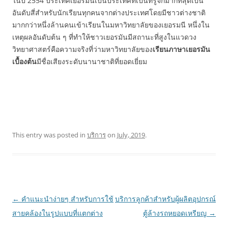
ในปี 2554 ประเทศเยอรมนีเป็นประเทศที่เป็นที่รู้จักมากที่สุดเป็น
อันดับสี่สำหรับนักเรียนทุกคนจากต่างประเทศโดยมีชาวต่างชาติ
มากกว่าหนึ่งล้านคนเข้าเรียนในมหาวิทยาลัยของเยอรมนี หนึ่งใน
เหตุผลอันดับต้น ๆ ที่ทำให้ชาวเยอรมันมีสถานะที่สูงในแวดวง
วิทยาศาสตร์คือความจริงที่ว่ามหาวิทยาลัยของ
เรียนภาษาเยอรมัน
เบื้องต้น
มีชื่อเสียงระดับนานาชาติที่ยอดเยี่ยม
This entry was posted in
บริการ
on
July, 2019
.
Post
←
คำแนะนำง่ายๆ สำหรับการใช้
บริการลูกค้าสำหรับผู้ผลิตอุปกรณ์
navigation
สายคล้องในรูปแบบที่แตกต่าง
ตู้ล้างรถหยอดเหรียญ
→