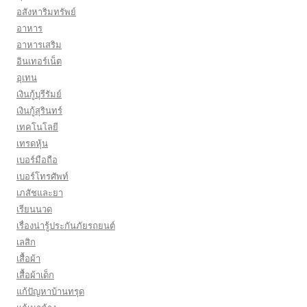
อสังหาริมทรัพย์
อาหาร
อาหารเสริม
อินเทอร์เน็ต
อุเทน
เงินกู้บุรีรัมย์
เงินกู้สุรินทร์
เทคโนโลยี
เทรดหุ้น
เบอร์มือถือ
เบอร์โทรศัพท์
เภสัชและยา
เรียนนวด
เรื่องน่ารู้ประกันภัยรถยนต์
เลสิก
เสื้อผ้า
เสื้อผ้าเด็ก
แก้ปัญหาบ้านทรุด