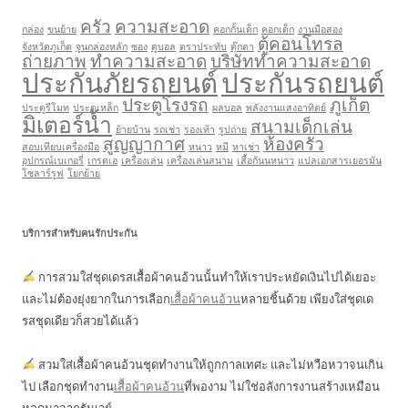
ครัว
ความสะอาด
กล่อง
ขนย้าย
คอกกั้นเด็ก
คอกเด็ก
งานมือสอง
ตู้คอนโทรล
จังหวัดภูเก็ต
จูนกล่องหลัก
ซอง
ดูบอล
ตราประทับ
ตุ๊กตา
ถ่ายภาพ
ทำความสะอาด
บริษัททำความสะอาด
ประกันภัยรถยนต์
ประกันรถยนต์
ประตูโรงรถ
ภูเก็ต
ประตูรีโมท
ประตูเหล็ก
ผลบอล
พลังงานแสงอาทิตย์
มิเตอร์น้ำ
สนามเด็กเล่น
ย้ายบ้าน
รถเช่า
รองเท้า
รูปถ่าย
สูญญากาศ
ห้องครัว
สอบเทียบเครื่องมือ
หนาว
หมี
หาเช่า
อุปกรณ์เบเกอรี่
เกรดเอ
เครื่องเล่น
เครื่องเล่นสนาม
เสื้อกันนหนาว
แปลเอกสารเยอรมัน
โซลาร์รูฟ
โยกย้าย
บริการสำหรับคนรักประกัน
การสวมใส่ชุดเดรสเสื้อผ้าคนอ้วนนั้นทำให้เราประหยัดเงินไปได้เยอะ
และไม่ต้องยุ่งยากในการเลือก
เสื้อผ้าคนอ้วน
หลายชิ้นด้วย เพียงใส่ชุดเด
รสชุดเดียวก็สวยได้แล้ว
สวมใส่เสื้อผ้าคนอ้วนชุดทำงานให้ถูกกาลเทศะ และไม่หวือหวาจนเกิน
ไป เลือกชุดทำงาน
เสื้อผ้าคนอ้วน
ที่พองาม ไม่ใช่อลังการงานสร้างเหมือน