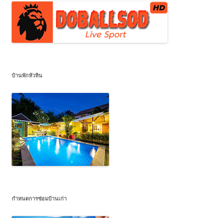
บ้านพักหัวหิน
กำหนดการซ่อมบ้านเก่า