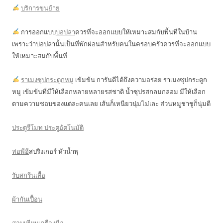
บริการขนย้าย
การออกแบบ
บ่อปลา
ควรที่จะออกแบบให้เหมาะสมกับพื้นที่ในบ้าน
เพราะว่าบ่อปลานั้นเป็นที่พักผ่อนสำหรับคนในครอบครัวควรที่จะออกแบบ
ให้เหมาะสมกับพื้นที่
ราเมงซุปกระดูกหมู
เข้มข้น การันตีได้ถึงความอร่อย ราเมงซุปกระดูก
หมู เข้มข้นที่มีให้เลือกหลายหลายรสชาติ น้ำซุปรสกลมกล่อม มีให้เลือก
ตามความชอบของแต่ละคนเลย เส้นก็เหนียวนุ่มไม่เละ ส่วนหมูชาชูก็นุ่มดี
ประตูรีโมท ประตูอัตโนมัติ
ท่อพีอี
สปริงเกอร์ หัวน้ำพุ
รับสกรีนเสื้อ
ผ้ากันเปื้อน