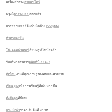
เครื่องสำอาง
อายแชโดว์
พรุ่งนี้
ตารางบอล
ออกแล้ว
การสลายเซลล์ต้นกำเนิดด้วย
bodytite
ทำตาสองชั้น
โต๊ะคอมพิวเตอร์
เรียบหรู ดีไซน์สุดล้ำ
รับบริหารอาคาร
คลิกที่นี้เลยค่ะ!!
ตู้เชื่อม
งานมีคุณภาพสูงคงทนและสวยงาม
เรียน ged
เพื่อการเรียนรู้ที่เพิ่มมากขึ้น
ตั้งชื่อลูก
ที่นี่เลย
กระเป๋าผ้า
ราคาเริ่มต้นที่ 9 บาท