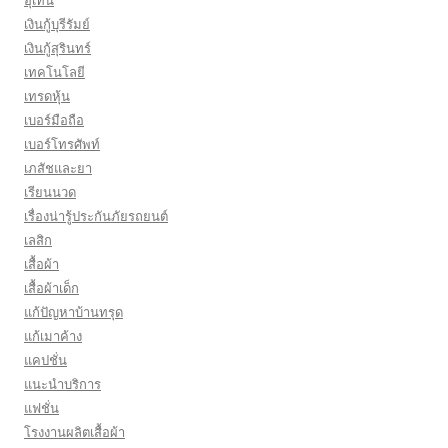
อุเทน
เงินกู้บุรีรัมย์
เงินกู้สุรินทร์
เทคโนโลยี
เทรดหุ้น
เบอร์มือถือ
เบอร์โทรศัพท์
เภสัชและยา
เรียนนวด
เรื่องน่ารู้ประกันภัยรถยนต์
เลสิก
เสื้อผ้า
เสื้อผ้าเด็ก
แก้ปัญหาบ้านทรุด
แก้เมาค้าง
แคปชั่น
แนะนำบริการ
แฟชั่น
โรงงานผลิตเสื้อผ้า