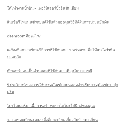
โต๊ะทำงานบิ้วอิน – เฟอร์นิเจอร์บิ้วอินชั้นเยี่ยม
สินเชื่อรีไฟแนนซ์รถยนต์ใช้แล้วของคุณวิธีที่ดีในการประหยัดเงิน
cleanroomคืออะไร?
เครื่องซีลความร้อน-วิธีการที่ใช้กันอย่างแพร่หลายเพื่อให้แน่ใจว่าซีล
ปลอดภัย
ก๊าซอาร์กอนเป็นส่วนผสมที่ใช้กันมากที่สุดในบางกรณี
5 ประโยชน์ของการใช้บรรจุภัณฑ์แบบหลอดสำหรับบรรจุภัณฑ์กระปุก
ครีม
ไตรโคเดอร์มาเพื่อการสร้างระบบไฮโดรโปนิกส์ของคุณ
จองเลขทะเบียนรถและสิ่งที่ยอดเยี่ยมเกี่ยวกับป้ายทะเบียน