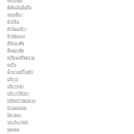
ตู้เก็บของ
ตู้เติมเงินมือถือ
ท่องเที่ยว
ทัวร์จีน
ทัวร์อเมริกา
ทัวร์ฮ่องกง
ที่พักอาศัย
ที่อยู่อาศัย
ทุเรียนฟรีซดราย
ธุรกิจ
น้ำยาบุหรี่ไฟฟ้า
บริการ
บริการเช่า
บริการให้เช่า
บริษัทกำจัดปลวก
บ้านผลบอล
บีควอล่า
ประกัน FWD
ปลูกผม