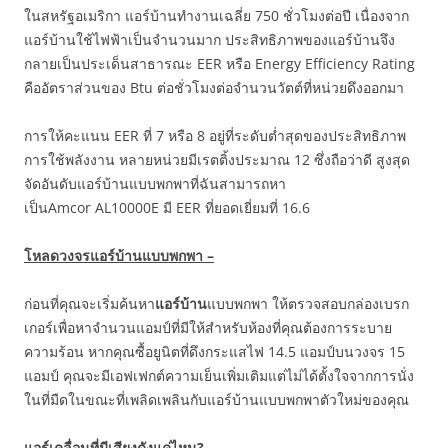
ในสหรัฐอเมริกา แอร์บ้านทำงานเฉลี่ย 750 ชั่วโมงต่อปี เนื่องจาก
แอร์บ้านใช้ไฟฟ้าเป็นจำนวนมาก ประสิทธิภาพของแอร์บ้านจึง
กลายเป็นประเด็นสาธารณะ EER หรือ Energy Efficiency Rating
คืออัตราส่วนของ Btu ต่อชั่วโมงต่อจำนวนวัตต์ที่หน่วยดึงออกมา
การให้คะแนน EER ที่ 7 หรือ 8 อยู่ที่ระดับต่ำสุดของประสิทธิภาพ
การใช้พลังงาน หลายหน่วยมีเรตติ้งประมาณ 12 ซึ่งถือว่าดี สูงสุด
จัดอันดับแอร์บ้านแบบพกพาที่ฉันสามารถหา
เป็นAmcor AL10000E มี EER ที่ยอดเยี่ยมที่ 16.6
โหลดวงจรแอร์บ้านแบบพกพา –
ก่อนที่คุณจะเริ่มค้นหา
แอร์บ้าน
แบบพกพา ให้ตรวจสอบกล่องเบรก
เกอร์เพื่อหาจำนวนแอมป์ที่มีให้สำหรับห้องที่คุณต้องการระบาย
ความร้อน หากคุณซื้อยูนิตที่ดึงกระแสไฟ 14.5 แอมป์บนวงจร 15
แอมป์ คุณจะมีเอฟเฟกต์ความเย็นเพิ่มเติมแต่ไม่ได้ตั้งใจจากการนั่ง
ในที่มืดในขณะที่เพลิดเพลินกับแอร์บ้านแบบพกพาตัวใหม่ของคุณ
แอร์เคลื่อนที่มีเสียงดังแค่ไหน?