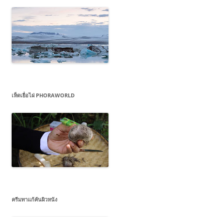
เห็ดเยื่อไผ่ PHORAWORLD
ครีมทาแก้คันผิวหนัง