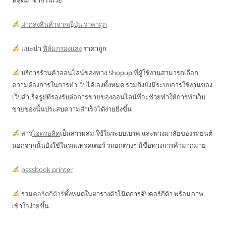
หลุดมาจากรันเวย์
ฝากส่งสินค้าจากญี่ปุ่น ราคาถูก
แนะนำ
ฟิล์มกรองแสง
ราคาถูก
บริการร้านค้าออนไลน์ของทาง Shopup ที่ผู้ใช้งานสามารถเลือก
ความต้องการในการ
ทำเว็บ
ได้เองทั้งหมด รวมถึงยังมีระบบการใช้งานของ
เว็บสำเร็จรูปที่รองรับต่อการขายของออนไลน์ที่จะช่วยทำให้การทำเว็บ
ขายของนั้นประสบความสำเร็จได้ง่ายยิ่งขึ้น
สาร
ไฮดรอลิค
เป็นสารผสม ใช้ในระบบเบรค และพวงมาลัยของรถยนต์
นอกจากนั้นยังใช้ในรถแทรคเตอร์ รถยกต่างๆ มีชื่อทางการค้ามากมาย
passbook printer
รวม
คอร์ดกีต้าร์
ทั้งหมดในตารางตัวโน๊ตการจับคอร์กีต้า พร้อมภาพ
เข้าใจง่ายขึ้น