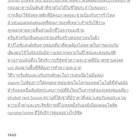
Shihlin บริษัทจำหน่ายอุปกรณ์ไฟฟ้าที่มีความปลอดภัยและประสิทธิภาพ
กล่องอาหารเป็นสินค้าที่ขาดไม่ได้ในชีวิตประจำวันของเรา
การเลือกใช้ถังพลาสติกที่มีคุณภาพสูงจะช่วยป้องกันการรั่วไหล
นำเสนอแผ่นสแตนเลสสีคุณภาพสูงที่เหมาะสำหรับใช้งาน
ลูกลอกสายพานชิ้นส่วนเล็กที่ไม่ควรมองข้าม
ครีมสำหรับกลิ่นคนแก่ช่วยเสริมสร้างคอลลาเจนในผิว
ทัวร์ไอซ์แลนด์เส้นทางท่องเที่ยวที่คุณต้องไม่พลาดในการผจญภัย
เตียงคนไข้ในปัจจุบันมีความหลากหลายในดีไซน์และคุณสมบัติ
ทางเรามุ่งมั่นที่จะให้บริการบริษัททำความสะอาดที่มีมาตรฐานสูงสุด
uvc ส่องผ่านพื้นที่ที่ต้องการทำความสะอาด
วิธีการเริ่มต้นและปรับปรุงทักษะในการเล่นเปียโนมือสอง
xiaomi ไม่ต้องการให้คุณพลาดล่องหนในโลกของเทคโนโลยีที่ทันสมัย
ทัวร์แสงเหนือสัมผัสประสบการณ์ที่ยิ่งใหญ่ในสวรรค์ของแหล่งท่องเที่ยว
phuket rent house สถานที่ให้เช่าที่มีราคาที่เหมาะสมกับงบประมาณ
ความล้ำค่าและประสิทธิภาพที่ไม่หยุดยั้งกับอลูมิเนียมคอมโพสิต
nursing home ที่ให้บริการดูแลอย่างใกล้ชิด
TAGS