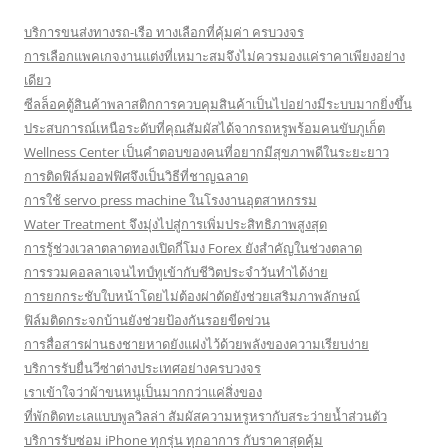
บริการขนส่งทางรถ-เรือ ทางเลือกที่คุ้มค่า ครบวงจร
การเลือกแพคเกจงานแต่งที่เหมาะสมจึงไม่ควรมองแค่ราคาเพียงอย่าง
เดียว
ซีลล็อคตู้สินค้าพลาสติกการควบคุมสินค้าเป็นไปอย่างมีระบบมากยิ่งขึ้น
ประสบการณ์เหนือระดับที่คุณสัมผัสได้จากรถหรูพร้อมคนขับภูเก็ต
Wellness Center เป็นคำตอบของคนที่อยากมีสุขภาพดีในระยะยาว
การติดฟิล์มออฟฟิศจึงเป็นวิธีที่ชาญฉลาด
การใช้ servo press machine ในโรงงานอุตสาหกรรม
Water Treatment จึงมุ่งไปสู่การเพิ่มประสิทธิภาพสูงสุด
การรู้ช่วงเวลาตลาดทองเปิดกี่โมง Forex ยังสำคัญในช่วงตลาด
การรวมคอลลาเจนไทป์ทูเข้ากับชีวิตประจำวันทำได้ง่าย
การยกกระชับใบหน้าโดยไม่ต้องผ่าตัดยังช่วยเสริมภาพลักษณ์
ฟิล์มติดกระจกบ้านยังช่วยป้องกันรอยขีดข่วน
การสื่อสารผ่านธงชายหาดยังแฝงไว้ด้วยพลังของความเรียบง่าย
บริการรับยื่นวีซ่าต่างประเทศอย่างครบวงจร
เราเข้าใจว่าผ้าขนหนูเป็นมากกว่าแค่สิ่งของ
ที่พักติดทะเลแบบพูลวิลล่า สัมผัสความหรูหรากับสระว่ายน้ำส่วนตัว
บริการรับซ่อม iPhone ทุกรุ่น ทุกอาการ กับราคาสุดคุ้ม