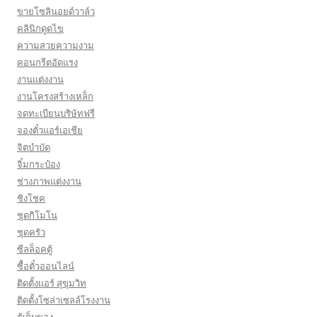
ขายโซลินอยด์วาล์ว
คลินิกดูดไข
ความสวยความงาม
คอนกรีตอัดแรง
งานแต่งงาน
งานโครงสร้างเหล็ก
จดทะเบียนบริษัทฟรี
จองตั๋วแอร์เอเชีย
จิตบำบัด
จิ๋มกระป๋อง
ช่างภาพแต่งงาน
ชิงโชค
ชุดกิโมโน
ชุดครัว
ซีลล็อคตู้
ซื้อตั๋วออนไลน์
ติดตั้งเเอร์ สุขุมวิท
ติดตั้งโซล่าเซลล์โรงงาน