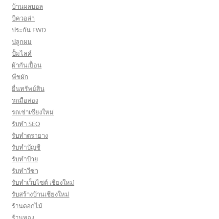
บ้านผลบอล
บีควอล่า
ประกัน FWD
ปลูกผม
ปั้มไลค์
ผ้ากันเปื้อน
พืชผัก
ยื่นทรัพย์สิน
รถมือสอง
รถเช่าเชียงใหม่
รับทำ SEO
รับทำตรายาง
รับทำบัญชี
รับทำป้าย
รับทำวีซ่า
รับทำเว็บไซต์ เชียงใหม่
รับสร้างบ้านเชียงใหม่
ร้านดอกไม้
ร้านทอง