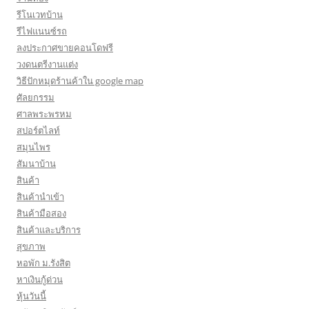
รีโนเวทบ้าน
รีไฟแนนซ์รถ
ลงประกาศขายคอนโดฟรี
วงดนตรีงานแต่ง
วิธีปักหมุดร้านค้าใน google map
ศัลยกรรม
ศาลพระพรหม
สปอร์ตไลท์
สมุนไพร
สัมนาบ้าน
สินค้า
สินค้านำเข้า
สินค้ามือสอง
สินค้าและบริการ
สุขภาพ
หอพัก ม.รังสิต
หาเงินกู้ด่วน
หุ้นวันนี้