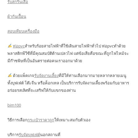
รับสกรีนเสื้อ
ผ้ากันเปื้อน
สอบเทียบเครื่องมือ
ท่อpvc
สำหรับร้อยสายไฟฟ้าที่ใช้เดินสายไฟฟ้าทั่วไป ท่อpvcทำด้วย
พลาสติกพีวีซีที่มีคุณสมบัติต้านเปลวไฟ แต่ข้อเสียคือขณะที่ถูกไฟไหม้จะ
มีก๊าซพิษที่เป็นอันตรายต่อคนเราออกมาด้วย
ด้วยแพ็คเกจ
รับจัดงานเลี้ยง
ที่มีให้ท่านเลือกมากมายหลากหลายเมนู
ทั้งบุฟเฟ่ต์ โต๊ะจีน หรือค็อกเทล เป็นบริการรับจัดงานเลี้ยงพร้อมกับอาหาร
อร่อยรสเลิศที่จะเสริฟให้กับแขกของท่าน
bim100
วิธีการเลือก
กระเป๋าราคาถูก
ให้เหมาะสมกับตัวเอง
บริการ
รับจัดบุฟเฟ่ต์
นอกสถานที่