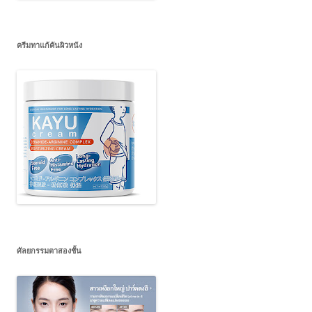
ครีมทาแก้คันผิวหนัง
ศัลยกรรมตาสองชั้น