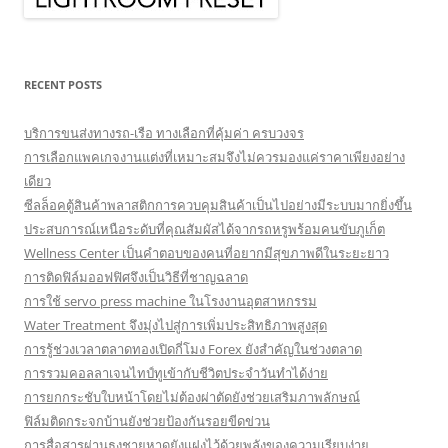
RECENT POSTS
บริการขนส่งทางรถ-เรือ ทางเลือกที่คุ้มค่า ครบวงจร
การเลือกแพคเกจงานแต่งที่เหมาะสมจึงไม่ควรมองแค่ราคาเพียงอย่าง
เดียว
ซีลล็อคตู้สินค้าพลาสติกการควบคุมสินค้าเป็นไปอย่างมีระบบมากยิ่งขึ้น
ประสบการณ์เหนือระดับที่คุณสัมผัสได้จากรถหรูพร้อมคนขับภูเก็ต
Wellness Center เป็นคำตอบของคนที่อยากมีสุขภาพดีในระยะยาว
การติดฟิล์มออฟฟิศจึงเป็นวิธีที่ชาญฉลาด
การใช้ servo press machine ในโรงงานอุตสาหกรรม
Water Treatment จึงมุ่งไปสู่การเพิ่มประสิทธิภาพสูงสุด
การรู้ช่วงเวลาตลาดทองเปิดกี่โมง Forex ยังสำคัญในช่วงตลาด
การรวมคอลลาเจนไทป์ทูเข้ากับชีวิตประจำวันทำได้ง่าย
การยกกระชับใบหน้าโดยไม่ต้องผ่าตัดยังช่วยเสริมภาพลักษณ์
ฟิล์มติดกระจกบ้านยังช่วยป้องกันรอยขีดข่วน
การสื่อสารผ่านธงชายหาดยังแฝงไว้ด้วยพลังของความเรียบง่าย