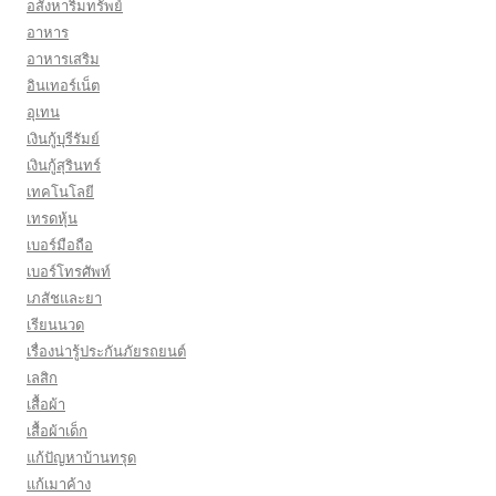
อสังหาริมทรัพย์
อาหาร
อาหารเสริม
อินเทอร์เน็ต
อุเทน
เงินกู้บุรีรัมย์
เงินกู้สุรินทร์
เทคโนโลยี
เทรดหุ้น
เบอร์มือถือ
เบอร์โทรศัพท์
เภสัชและยา
เรียนนวด
เรื่องน่ารู้ประกันภัยรถยนต์
เลสิก
เสื้อผ้า
เสื้อผ้าเด็ก
แก้ปัญหาบ้านทรุด
แก้เมาค้าง