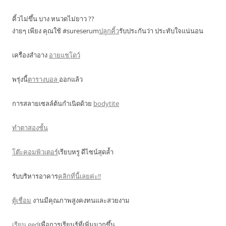
คิ้วไม่ขึ้น บาง หนวดไม่ยาว ??
ง่ายๆ เพียง คุณใช้ #sureserum
ปลูกคิ้ว
รับประกันว่า ประทับใจแน่นอน
เครื่องสำอาง
อายแชโดว์
พรุ่งนี้
ตารางบอล
ออกแล้ว
การสลายเซลล์ต้นกำเนิดด้วย
bodytite
ทำตาสองชั้น
โต๊ะคอมพิวเตอร์
เรียบหรู ดีไซน์สุดล้ำ
รับบริหารอาคาร
คลิกที่นี้เลยค่ะ!!
ตู้เชื่อม
งานมีคุณภาพสูงคงทนและสวยงาม
เรียน ged
เพื่อการเรียนรู้ที่เพิ่มมากขึ้น