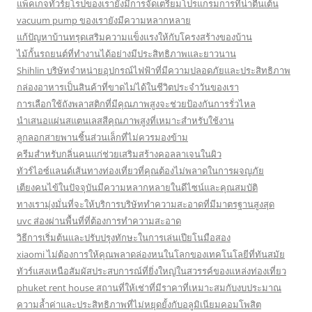
แพ็คเกจทัวร์ยุโรปของเรายังมีการจัดเตรียมโปรแกรมการที่น่าตื่นเต้น
vacuum pump ของเรายังมีความหลากหลาย
แก้ปัญหาบ้านทรุดเสริมความแข็งแรงให้กับโครงสร้างของบ้าน
ไม้กั้นรถยนต์ที่ทำงานได้อย่างมีประสิทธิภาพและยาวนาน
Shihlin บริษัทจำหน่ายอุปกรณ์ไฟฟ้าที่มีความปลอดภัยและประสิทธิภาพ
กล่องอาหารเป็นสินค้าที่ขาดไม่ได้ในชีวิตประจำวันของเรา
การเลือกใช้ถังพลาสติกที่มีคุณภาพสูงจะช่วยป้องกันการรั่วไหล
นำเสนอแผ่นสแตนเลสสีคุณภาพสูงที่เหมาะสำหรับใช้งาน
ลูกลอกสายพานชิ้นส่วนเล็กที่ไม่ควรมองข้าม
ครีมสำหรับกลิ่นคนแก่ช่วยเสริมสร้างคอลลาเจนในผิว
ทัวร์ไอซ์แลนด์เส้นทางท่องเที่ยวที่คุณต้องไม่พลาดในการผจญภัย
เตียงคนไข้ในปัจจุบันมีความหลากหลายในดีไซน์และคุณสมบัติ
ทางเรามุ่งมั่นที่จะให้บริการบริษัททำความสะอาดที่มีมาตรฐานสูงสุด
uvc ส่องผ่านพื้นที่ที่ต้องการทำความสะอาด
วิธีการเริ่มต้นและปรับปรุงทักษะในการเล่นเปียโนมือสอง
xiaomi ไม่ต้องการให้คุณพลาดล่องหนในโลกของเทคโนโลยีที่ทันสมัย
ทัวร์แสงเหนือสัมผัสประสบการณ์ที่ยิ่งใหญ่ในสวรรค์ของแหล่งท่องเที่ยว
phuket rent house สถานที่ให้เช่าที่มีราคาที่เหมาะสมกับงบประมาณ
ความล้ำค่าและประสิทธิภาพที่ไม่หยุดยั้งกับอลูมิเนียมคอมโพสิต