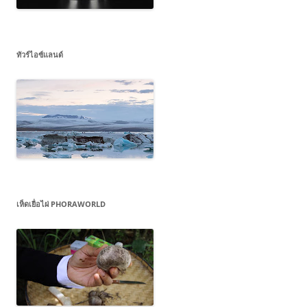
ทัวร์ไอซ์แลนด์
เห็ดเยื่อไผ่ PHORAWORLD