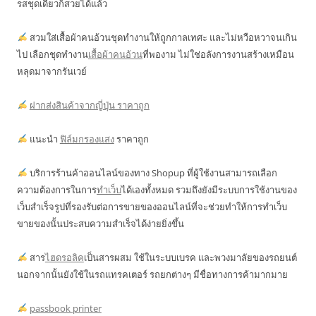
รสชุดเดียวก็สวยได้แล้ว
สวมใส่เสื้อผ้าคนอ้วนชุดทำงานให้ถูกกาลเทศะ และไม่หวือหวาจนเกิน
ไป เลือกชุดทำงาน
เสื้อผ้าคนอ้วน
ที่พองาม ไม่ใช่อลังการงานสร้างเหมือน
หลุดมาจากรันเวย์
ฝากส่งสินค้าจากญี่ปุ่น ราคาถูก
แนะนำ
ฟิล์มกรองแสง
ราคาถูก
บริการร้านค้าออนไลน์ของทาง Shopup ที่ผู้ใช้งานสามารถเลือก
ความต้องการในการ
ทำเว็บ
ได้เองทั้งหมด รวมถึงยังมีระบบการใช้งานของ
เว็บสำเร็จรูปที่รองรับต่อการขายของออนไลน์ที่จะช่วยทำให้การทำเว็บ
ขายของนั้นประสบความสำเร็จได้ง่ายยิ่งขึ้น
สาร
ไฮดรอลิค
เป็นสารผสม ใช้ในระบบเบรค และพวงมาลัยของรถยนต์
นอกจากนั้นยังใช้ในรถแทรคเตอร์ รถยกต่างๆ มีชื่อทางการค้ามากมาย
passbook printer