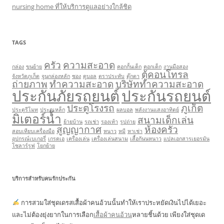
nursing home ที่ให้บริการดูแลอย่างใกล้ชิด
TAGS
ครัว
ความสะอาด
กล่อง
ขนย้าย
คอกกั้นเด็ก
คอกเด็ก
งานมือสอง
ตู้คอนโทรล
จังหวัดภูเก็ต
จูนกล่องหลัก
ซอง
ดูบอล
ตราประทับ
ตุ๊กตา
ถ่ายภาพ
ทำความสะอาด
บริษัททำความสะอาด
ประกันภัยรถยนต์
ประกันรถยนต์
ประตูโรงรถ
ภูเก็ต
ประตูรีโมท
ประตูเหล็ก
ผลบอล
พลังงานแสงอาทิตย์
มิเตอร์น้ำ
สนามเด็กเล่น
ย้ายบ้าน
รถเช่า
รองเท้า
รูปถ่าย
สูญญากาศ
ห้องครัว
สอบเทียบเครื่องมือ
หนาว
หมี
หาเช่า
อุปกรณ์เบเกอรี่
เกรดเอ
เครื่องเล่น
เครื่องเล่นสนาม
เสื้อกันนหนาว
แปลเอกสารเยอรมัน
โซลาร์รูฟ
โยกย้าย
บริการสำหรับคนรักประกัน
การสวมใส่ชุดเดรสเสื้อผ้าคนอ้วนนั้นทำให้เราประหยัดเงินไปได้เยอะ
และไม่ต้องยุ่งยากในการเลือก
เสื้อผ้าคนอ้วน
หลายชิ้นด้วย เพียงใส่ชุดเด