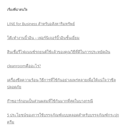
เรื่องที่น่าสนใจ
LINE for Business สำหรับอสังหาริมทรัพย์
โต๊ะทำงานบิ้วอิน – เฟอร์นิเจอร์บิ้วอินชั้นเยี่ยม
สินเชื่อรีไฟแนนซ์รถยนต์ใช้แล้วของคุณวิธีที่ดีในการประหยัดเงิน
cleanroomคืออะไร?
เครื่องซีลความร้อน-วิธีการที่ใช้กันอย่างแพร่หลายเพื่อให้แน่ใจว่าซีล
ปลอดภัย
ก๊าซอาร์กอนเป็นส่วนผสมที่ใช้กันมากที่สุดในบางกรณี
5 ประโยชน์ของการใช้บรรจุภัณฑ์แบบหลอดสำหรับบรรจุภัณฑ์กระปุก
ครีม