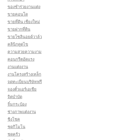
ของชำร่วยงานแต่ง
ขายคอนโด
ขายที่ดิน เชียงใหม่
ขายฝากที่ดิน
ขายโซลินอยด์วาล์ว
คลินิกดูดไข
ความสวยความงาม
คอนกรีตอัดแรง
งานแต่งงาน
งานโครงสร้างเหล็ก
จดทะเบียนบริษัทฟรี
จองตั๋วแอร์เอเชีย
จิตบำบัด
จิ๋มกระป๋อง
ช่างภาพแต่งงาน
ชิงโชค
ชุดกิโมโน
ชุดครัว