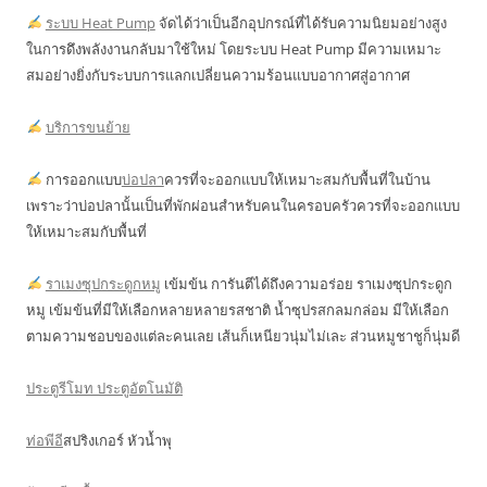
ระบบ Heat Pump
จัดได้ว่าเป็นอีกอุปกรณ์ที่ได้รับความนิยมอย่างสูง
ในการดึงพลังงานกลับมาใช้ใหม่ โดยระบบ Heat Pump มีความเหมาะ
สมอย่างยิ่งกับระบบการแลกเปลี่ยนความร้อนแบบอากาศสู่อากาศ
บริการขนย้าย
การออกแบบ
บ่อปลา
ควรที่จะออกแบบให้เหมาะสมกับพื้นที่ในบ้าน
เพราะว่าบ่อปลานั้นเป็นที่พักผ่อนสำหรับคนในครอบครัวควรที่จะออกแบบ
ให้เหมาะสมกับพื้นที่
ราเมงซุปกระดูกหมู
เข้มข้น การันตีได้ถึงความอร่อย ราเมงซุปกระดูก
หมู เข้มข้นที่มีให้เลือกหลายหลายรสชาติ น้ำซุปรสกลมกล่อม มีให้เลือก
ตามความชอบของแต่ละคนเลย เส้นก็เหนียวนุ่มไม่เละ ส่วนหมูชาชูก็นุ่มดี
ประตูรีโมท ประตูอัตโนมัติ
ท่อพีอี
สปริงเกอร์ หัวน้ำพุ