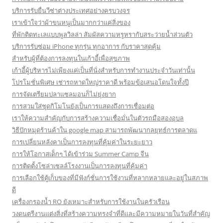
บริการรับยื่นวีซ่าต่างประเทศอย่างครบวงจร
เราเข้าใจว่าผ้าขนหนูเป็นมากกว่าแค่สิ่งของ
ที่พักติดทะเลแบบพูลวิลล่า สัมผัสความหรูหรากับสระว่ายน้ำส่วนตัว
บริการรับซ่อม iPhone ทุกรุ่น ทุกอาการ กับราคาสุดคุ้ม
สำหรับผู้ที่ต้องการลงทุนในเก้าอี้เพื่อสุขภาพ
เก้าอี้ผู้บริหารไม่เพียงแค่เป็นที่นั่งสำหรับการทำงานประจำวันเท่านั้น
โปรโมชั่นพิเศษ เช่ารถหาดใหญ่ราคาดี พร้อมข้อเสนอโดนใจทั้งปี
การจัดเตรียมปลาแซลมอนก็ไม่ยุ่งยาก
การสวมใส่ชุดกิโมโนยังเป็นการแสดงถึงการเชื่อมต่อ
เราให้ความสำคัญกับการสร้างความเชื่อมั่นในตัวรถมือสองอุบล
วิธีปักหมุดร้านค้าใน google map สามารถพัฒนากลยุทธ์การตลาดแ
การเปลี่ยนหลังคาเป็นการลงทุนที่คุ้มค่าในระยะยาว
การให้โอกาสเด็กๆ ได้เข้าร่วม Summer Camp จีน
การติดตั้งโซล่าเซลล์โรงงานเป็นการลงทุนที่คุ้มค่า
การเลือกใช้ตู้เก็บของที่มีฟังก์ชั่นการใช้งานที่หลากหลายและอยู่ในสภาพ
ดี
เครื่องกรองน้ำ RO ยังเหมาะสำหรับการใช้งานในครัวเรือน
วงดนตรีงานแต่งสิ่งที่สร้างความทรงจำที่ดีและมีความหมายในวันที่สำคัญ