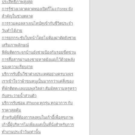
ประสิทธิภาพสูงสุด
การรู้ช่วงเวลาตลาดทองเปิดกี่โมง Forex ยัง
สำคัญในช่วงตลาด
การรวมคอลลาเจนไทป์ทูเข้ากับชีวิตประจำ
วันทำได้ง่าย
การยกกระชับใบหน้าโดยไม่ต้องผ่าตัดยังช่วย
เสริมภาพลักษณ์
ฟิล์มติดกระจกบ้านยังช่วยป้องกันรอยขีดข่วน
การสื่อสารผ่านธงชายหาดยังแฝงไว้ด้วยพลัง
ของความเรียบง่าย
บริการรับยื่นวีซ่าต่างประเทศอย่างครบวงจร
เราเข้าใจว่าผ้าขนหนูเป็นมากกว่าแค่สิ่งของ
ที่พักติดทะเลแบบพูลวิลล่า สัมผัสความหรูหรา
กับสระว่ายน้ำส่วนตัว
บริการรับซ่อม iPhone ทุกรุ่น ทุกอาการ กับ
ราคาสุดคุ้ม
สำหรับผู้ที่ต้องการลงทุนในเก้าอี้เพื่อสุขภาพ
เก้าอี้ผู้บริหารไม่เพียงแค่เป็นที่นั่งสำหรับการ
ทำงานประจำวันเท่านั้น