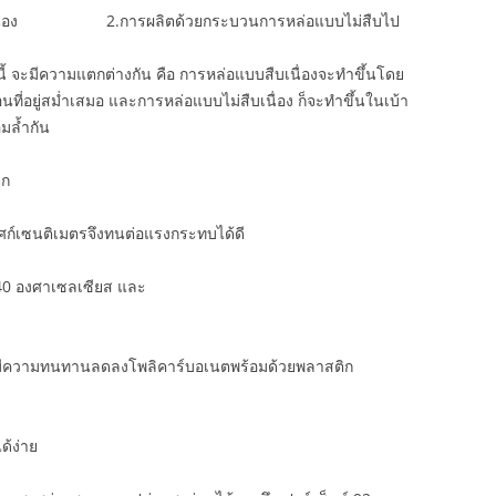
บเนื่อง 2.การผลิตด้วยกระบวนการหล่อแบบไม่สืบไป
รนี้ จะมีความแตกต่างกัน คือ การหล่อแบบสืบเนื่องจะทำขึ้นโดย
ที่อยู่สม่ำเสมอ และการหล่อแบบไม่สืบเนื่อง ก็จะทำขึ้นในเบ้า
อมล้ำกัน
ิก
าศก์เซนติเมตรจึงทนต่อแรงกระทบได้ดี
40 อ
งศาเซลเซียส และ
็มีความทนทานลดลงโพลิคาร์บอเนตพร้อมด้วยพลาสติก
ด้ง่าย