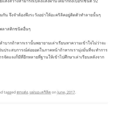
ด้วยแสงสว่างสามารถเปล่งแสงผ่านได้มากถึงเปอร์เซ็นต์ 92
น จึงจำต้องพึงระวังอย่าให้อะคริลิคอยู่ติดตัวทำลายนั้นๆ
พลาสติกชนิดอื่นๆ
ื่องลำบากถ้าหากเรานั้นพยายามเล่าเรียนหาความเข้าใจไม่ว่าจะ
เป็นประสบการณ์ต่อยอดในภาคหน้าถ้าหากเรามุ่งมั่นที่จะทำการ
จัดแจงก็มีที่อีกหลายที่ฐานให้เข้าไปศึกษาเล่าเรียนหลังจาก
d tagged
ตกแต่ง
,
แผ่นอะคริลิค
on
June, 2017
.