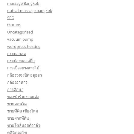
massage Bangkok
outcall massage bangkok
SEO
tsurumi
Uncategorized
vacuum pump
wordpress hosting
กระบอกลม
กระป๋องพลาสติก
กระเบื้องยางลายไม้
กล้องวงจรปิด อยุธยา
กล่องอาหาร
การศึกษา
ของชำร่วยงานแต่ง
ขายคอนโด
ขายที่ดิน เชียงใหม่
ขายฝากที่ดิน
ขายโซลินอยด์วาล์ว
คลินิกดูดไข