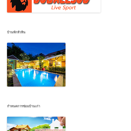
บ้านพักหัวหิน
กำหนดการซ่อมบ้านเก่า