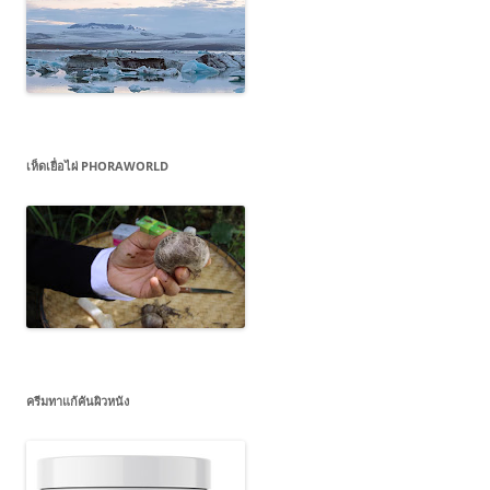
เห็ดเยื่อไผ่ PHORAWORLD
ครีมทาแก้คันผิวหนัง