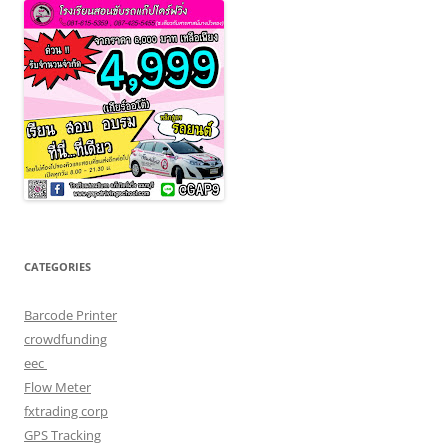
CATEGORIES
Barcode Printer
crowdfunding
eec
Flow Meter
fxtrading corp
GPS Tracking