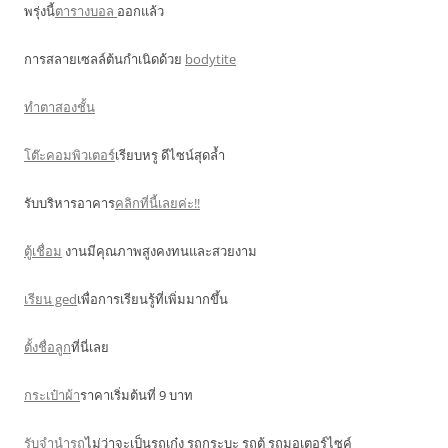
พรุ่งนี้
ตารางบอล
ออกแล้ว
การสลายเซลล์ต้นกำเนิดด้วย
bodytite
ทำตาสองชั้น
โต๊ะคอมพิวเตอร์
เรียบหรู ดีไซน์สุดล้ำ
รับบริหารอาคาร
คลิกที่นี้เลยค่ะ!!
ตู้เชื่อม
งานมีคุณภาพสูงคงทนและสวยงาม
เรียน ged
เพื่อการเรียนรู้ที่เพิ่มมากขึ้น
ตั้งชื่อลูก
ที่นี่เลย
กระเป๋าผ้า
ราคาเริ่มต้นที่ 9 บาท
รับจำนำรถ
ไม่ว่าจะเป็นรถเก๋ง รถกระบะ รถตู้ รถมอเตอร์ไซค์