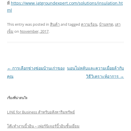
ที่
https://www.jatgroundexpert.com/solutions/insulation.ht
ml
This entry was posted in
สินค้า
and tagged
ความร้อน
,
บ้านทรุด
,
เสา
เข็ม
on
November, 2017
.
Post
←
การเลือกช่างซ่อมบ้านเก่าของ
นอนไม่หลับและความเมื่อยล้ากับ
navigation
คุณ
วิธีวิเคราะห์อาการ
→
เรื่องที่น่าสนใจ
LINE for Business สำหรับอสังหาริมทรัพย์
โต๊ะทำงานบิ้วอิน – เฟอร์นิเจอร์บิ้วอินชั้นเยี่ยม