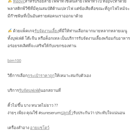
ท่อpvc
สำหรับร้อยสายไฟฟ้าที่ใช้เดินสายไฟฟ้าทั่วไป ท่อpvcทำด้วย
พลาสติกพีวีซีที่มีคุณสมบัติต้านเปลวไฟ แต่ข้อเสียคือขณะที่ถูกไฟไหม้จะ
มีก๊าซพิษที่เป็นอันตรายต่อคนเราออกมาด้วย
ด้วยแพ็คเกจ
รับจัดงานเลี้ยง
ที่มีให้ท่านเลือกมากมายหลากหลายเมนู
ทั้งบุฟเฟ่ต์ โต๊ะจีน หรือค็อกเทล เป็นบริการรับจัดงานเลี้ยงพร้อมกับอาหาร
อร่อยรสเลิศที่จะเสริฟให้กับแขกของท่าน
bim100
วิธีการเลือก
กระเป๋าราคาถูก
ให้เหมาะสมกับตัวเอง
บริการ
รับจัดบุฟเฟ่ต์
นอกสถานที่
คิ้วไม่ขึ้น บาง หนวดไม่ยาว ??
ง่ายๆ เพียง คุณใช้ #sureserum
ปลูกคิ้ว
รับประกันว่า ประทับใจแน่นอน
เครื่องสำอาง
อายแชโดว์