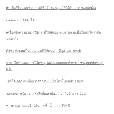
สินเชื่อรีไฟแนนซ์รถยนต์ใช้แล้วของคุณวิธีที่ดีในการประหยัดเงิน
cleanroomคืออะไร?
เครื่องซีลความร้อน-วิธีการที่ใช้กันอย่างแพร่หลายเพื่อให้แน่ใจว่าซีล
ปลอดภัย
ก๊าซอาร์กอนเป็นส่วนผสมที่ใช้กันมากที่สุดในบางกรณี
5 ประโยชน์ของการใช้บรรจุภัณฑ์แบบหลอดสำหรับบรรจุภัณฑ์กระปุก
ครีม
ไตรโคเดอร์มาเพื่อการสร้างระบบไฮโดรโปนิกส์ของคุณ
จองเลขทะเบียนรถและสิ่งที่ยอดเยี่ยมเกี่ยวกับป้ายทะเบียน
ช่องทางทางออนไลน์ในการซื้อน้ำยาบุหรี่ไฟฟ้า