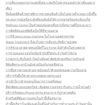
การเลือกแพคเกจงานแต่งที่เหมาะสมจึงไม่ควรมองแค่ราคาเพียงอย่าง
เดียว
ซีลล็อคตู้สินค้าพลาสติกการควบคุมสินค้าเป็นไปอย่างมีระบบมากยิ่งขึ้น
ประสบการณ์เหนือระดับที่คุณสัมผัสได้จากรถหรูพร้อมคนขับภูเก็ต
Wellness Center เป็นคำตอบของคนที่อยากมีสุขภาพดีในระยะยาว
การติดฟิล์มออฟฟิศจึงเป็นวิธีที่ชาญฉลาด
การใช้ servo press machine ในโรงงานอุตสาหกรรม
Water Treatment จึงมุ่งไปสู่การเพิ่มประสิทธิภาพสูงสุด
การรู้ช่วงเวลาตลาดทองเปิดกี่โมง Forex ยังสำคัญในช่วงตลาด
การรวมคอลลาเจนไทป์ทูเข้ากับชีวิตประจำวันทำได้ง่าย
การยกกระชับใบหน้าโดยไม่ต้องผ่าตัดยังช่วยเสริมภาพลักษณ์
ฟิล์มติดกระจกบ้านยังช่วยป้องกันรอยขีดข่วน
การสื่อสารผ่านธงชายหาดยังแฝงไว้ด้วยพลังของความเรียบง่าย
บริการรับยื่นวีซ่าต่างประเทศอย่างครบวงจร
เราเข้าใจว่าผ้าขนหนูเป็นมากกว่าแค่สิ่งของ
ที่พักติดทะเลแบบพูลวิลล่า สัมผัสความหรูหรากับสระว่ายน้ำส่วนตัว
บริการรับซ่อม iPhone ทุกรุ่น ทุกอาการ กับราคาสุดคุ้ม
สำหรับผู้ที่ต้องการลงทุนในเก้าอี้เพื่อสุขภาพ
เก้าอี้ผู้บริหารไม่เพียงแค่เป็นที่นั่งสำหรับการทำงานประจำวันเท่านั้น