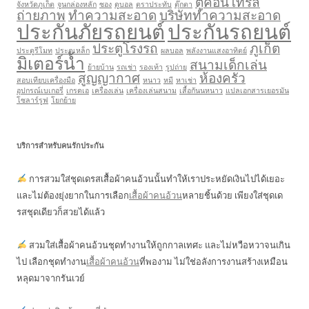
ตู้คอนโทรล
จังหวัดภูเก็ต
จูนกล่องหลัก
ซอง
ดูบอล
ตราประทับ
ตุ๊กตา
ถ่ายภาพ
ทำความสะอาด
บริษัททำความสะอาด
ประกันภัยรถยนต์
ประกันรถยนต์
ประตูโรงรถ
ภูเก็ต
ประตูรีโมท
ประตูเหล็ก
ผลบอล
พลังงานแสงอาทิตย์
มิเตอร์น้ำ
สนามเด็กเล่น
ย้ายบ้าน
รถเช่า
รองเท้า
รูปถ่าย
สูญญากาศ
ห้องครัว
สอบเทียบเครื่องมือ
หนาว
หมี
หาเช่า
อุปกรณ์เบเกอรี่
เกรดเอ
เครื่องเล่น
เครื่องเล่นสนาม
เสื้อกันนหนาว
แปลเอกสารเยอรมัน
โซลาร์รูฟ
โยกย้าย
บริการสำหรับคนรักประกัน
การสวมใส่ชุดเดรสเสื้อผ้าคนอ้วนนั้นทำให้เราประหยัดเงินไปได้เยอะ
และไม่ต้องยุ่งยากในการเลือก
เสื้อผ้าคนอ้วน
หลายชิ้นด้วย เพียงใส่ชุดเด
รสชุดเดียวก็สวยได้แล้ว
สวมใส่เสื้อผ้าคนอ้วนชุดทำงานให้ถูกกาลเทศะ และไม่หวือหวาจนเกิน
ไป เลือกชุดทำงาน
เสื้อผ้าคนอ้วน
ที่พองาม ไม่ใช่อลังการงานสร้างเหมือน
หลุดมาจากรันเวย์