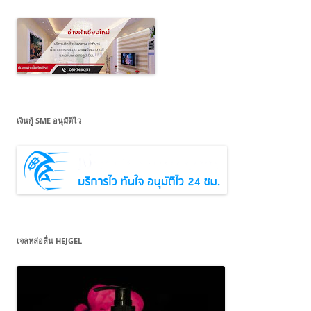
เงินกู้ SME อนุมัติไว
เจลหล่อลื่น HEJGEL