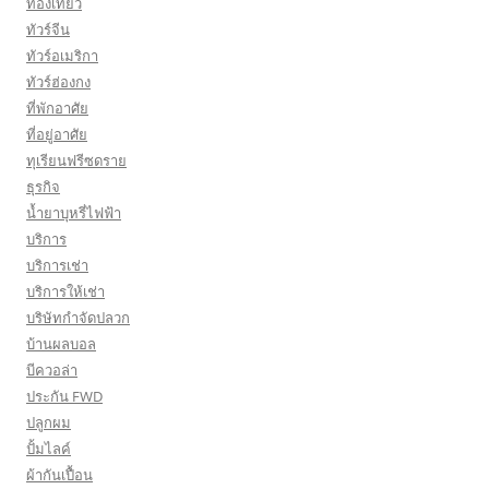
ท่องเที่ยว
ทัวร์จีน
ทัวร์อเมริกา
ทัวร์ฮ่องกง
ที่พักอาศัย
ที่อยู่อาศัย
ทุเรียนฟรีซดราย
ธุรกิจ
น้ำยาบุหรี่ไฟฟ้า
บริการ
บริการเช่า
บริการให้เช่า
บริษัทกำจัดปลวก
บ้านผลบอล
บีควอล่า
ประกัน FWD
ปลูกผม
ปั้มไลค์
ผ้ากันเปื้อน