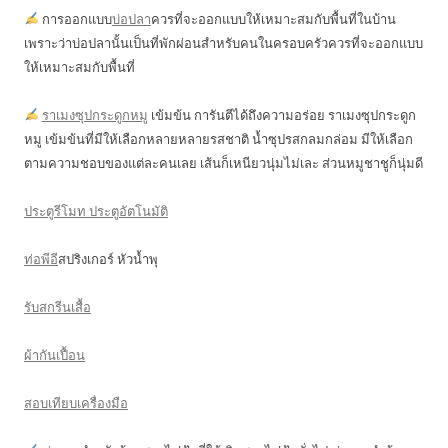
การออกแบบ
บ่อปลา
ควรที่จะออกแบบให้เหมาะสมกับพื้นที่ในบ้าน
เพราะว่าบ่อปลานั้นเป็นที่พักผ่อนสำหรับคนในครอบครัวควรที่จะออกแบบ
ให้เหมาะสมกับพื้นที่
ราเมงซุปกระดูกหมู
เข้มข้น การันตีได้ถึงความอร่อย ราเมงซุปกระดูก
หมู เข้มข้นที่มีให้เลือกหลายหลายรสชาติ น้ำซุปรสกลมกล่อม มีให้เลือก
ตามความชอบของแต่ละคนเลย เส้นก็เหนียวนุ่มไม่เละ ส่วนหมูชาชูก็นุ่มดี
ประตูรีโมท ประตูอัตโนมัติ
ท่อพีอี
สปริงเกอร์ หัวน้ำพุ
รับสกรีนเสื้อ
ผ้ากันเปื้อน
สอบเทียบเครื่องมือ